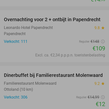
favorite_border
Overnachting voor 2 + ontbijt in Papendrecht
26%
Leonardo Hotel Papendrecht
9.8
star
Papendrecht
Verkocht: 111
€148
Regulier
€109
Excl. ca. €2,34 p.p.p.n. toeristenbelasting
favorite_border
Dinerbuffet bij Familierestaurant Molenwaard
20%
Familierestaurant Molenwaard
9.2
star
Ottoland (10 km)
Verkocht: 306
€14
,99
Regulier
€12