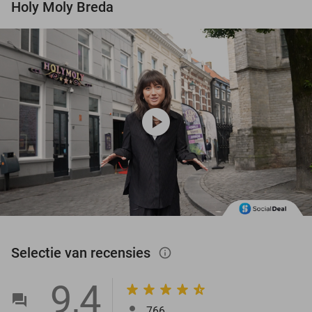
Holy Moly Breda
play_circle
Selectie van recensies
info_outlined
9,4
766