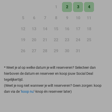
1
2
3
4
5
6
7
8
9
10
11
12
13
14
15
16
17
18
19
20
21
22
23
24
25
26
27
28
29
30
31
*
Weet je al op welke datum je wilt reserveren? Selecteer dan
hierboven de datum en reserveer en koop jouw Social Deal
tegelijkertijd.
(Weet je nog niet wanneer je wilt reserveren? Geen zorgen: koop
dan via de ‘
koop nu
’-knop én reserveer later)