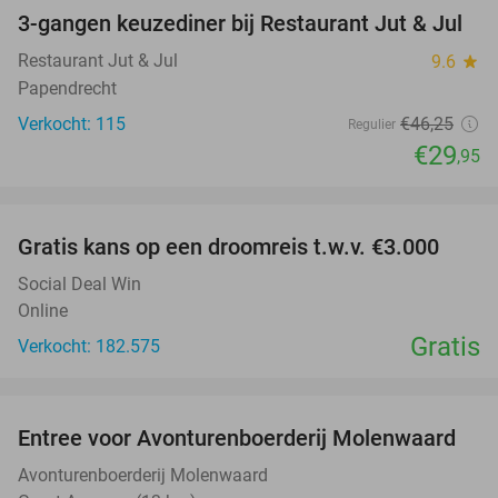
3-gangen keuzediner bij Restaurant Jut & Jul
35%
Restaurant Jut & Jul
9.6
star
Papendrecht
Verkocht: 115
€46
,25
Regulier
€29
,95
favorite_border
Gratis kans op een droomreis t.w.v. €3.000
Social Deal Win
Online
Gratis
Verkocht: 182.575
favorite_border
Entree voor Avonturenboerderij Molenwaard
27%
Avonturenboerderij Molenwaard