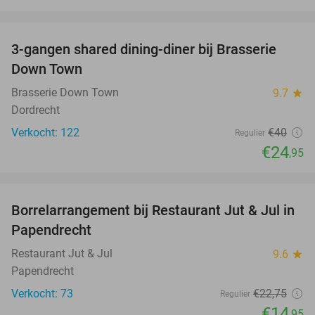
favorite_border
3-gangen shared dining-diner bij Brasserie
38%
Down Town
Brasserie Down Town
9.7
star
Dordrecht
Verkocht: 122
€40
Regulier
€24
,95
favorite_border
Borrelarrangement bij Restaurant Jut & Jul in
34%
Papendrecht
Restaurant Jut & Jul
9.6
star
Papendrecht
Verkocht: 73
€22
,75
Regulier
€14
,95