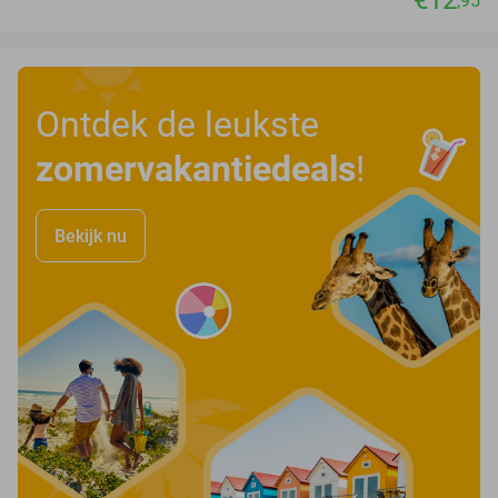
,95
Ontdek de leukste
zomervakantiedeals
!
Bekijk nu