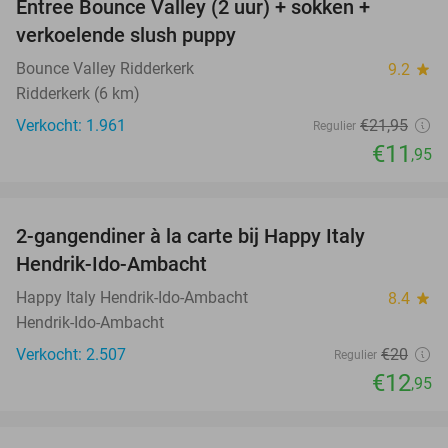
Entree Bounce Valley (2 uur) + sokken +
46%
verkoelende slush puppy
Bounce Valley Ridderkerk
9.2
star
Ridderkerk (6 km)
Verkocht: 1.961
€21
,95
Regulier
€11
,95
favorite_border
2-gangendiner à la carte bij Happy Italy
35%
Hendrik-Ido-Ambacht
Happy Italy Hendrik-Ido-Ambacht
8.4
star
Hendrik-Ido-Ambacht
Verkocht: 2.507
€20
Regulier
€12
,95
favorite_border