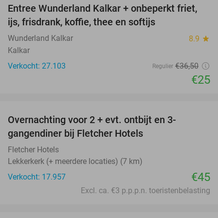
Entree Wunderland Kalkar + onbeperkt friet,
32%
ijs, frisdrank, koffie, thee en softijs
Wunderland Kalkar
8.9
star
Kalkar
Verkocht: 27.103
€36
,50
Regulier
€25
favorite_border
Overnachting voor 2 + evt. ontbijt en 3-
gangendiner bij Fletcher Hotels
Fletcher Hotels
Lekkerkerk (+ meerdere locaties) (7 km)
€45
Verkocht: 17.957
Excl. ca. €3 p.p.p.n. toeristenbelasting
favorite_border