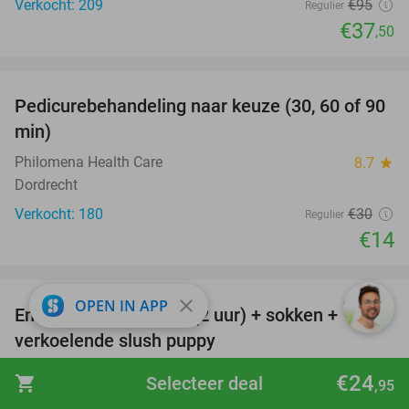
Verkocht: 209
€95
Regulier
€37
,50
favorite_border
Pedicurebehandeling naar keuze (30, 60 of 90
53%
min)
Philomena Health Care
8.7
star
Dordrecht
Verkocht: 180
€30
Regulier
€14
favorite_border
close
OPEN IN APP
Entree Bounce Valley (2 uur) + sokken +
46%
verkoelende slush puppy
Bounce Valley Rotterdam
9.5
star
€24
shopping_cart
Selecteer deal
,95
Capelle aan den IJssel (14 km)