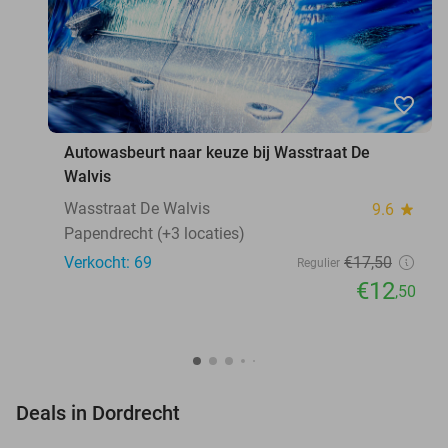
favorite_border
Autowasbeurt naar keuze bij Wasstraat De
Walvis
Wasstraat De Walvis
9.6
star
Papendrecht (+3 locaties)
Verkocht: 69
€17
,50
Regulier
€12
,50
favorite_border
Deals in Dordrecht