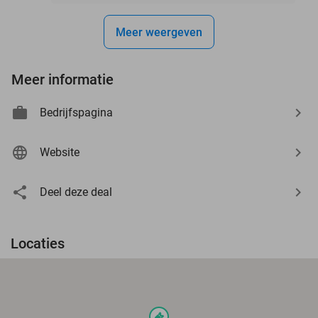
Meer weergeven
Meer informatie
Bedrijfspagina
Website
Deel deze deal
Locaties
events