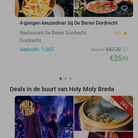
favorite_border
4-gangen keuzediner bij De Beren Dordrecht
Restaurant De Beren Dordrecht
9.5
star
Dordrecht
Verkocht: 1.362
€47
,70
Regulier
€25
,95
Deals in de buurt van Holy Moly Breda
34%