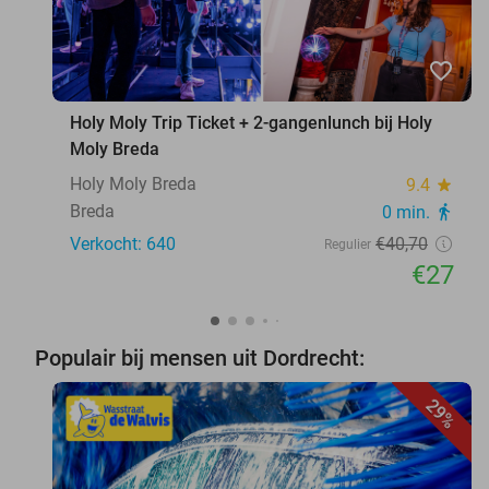
favorite_border
Holy Moly Trip Ticket + 2-gangenlunch bij Holy
Moly Breda
Holy Moly Breda
9.4
star
Breda
0 min.
directions_walk
Verkocht: 640
€40
,70
Regulier
€27
Populair bij mensen uit Dordrecht:
29%