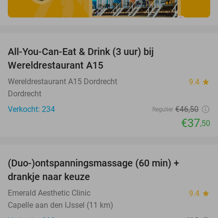
favorite_border
All-You-Can-Eat & Drink (3 uur) bij
19%
Wereldrestaurant A15
Wereldrestaurant A15 Dordrecht
9.4
star
Dordrecht
Verkocht: 234
€46
,50
Regulier
€37
,50
favorite_border
(Duo-)ontspanningsmassage (60 min) +
61%
drankje naar keuze
Emerald Aesthetic Clinic
9.4
star
Capelle aan den IJssel (11 km)