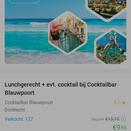
favorite_border
Lunchgerecht + evt. cocktail bij Cocktailbar
34%
Blauwpoort
Cocktailbar Blauwpoort
9.7
star
Dordrecht
Verkocht: 127
€15
,15
Regulier
€9
,95