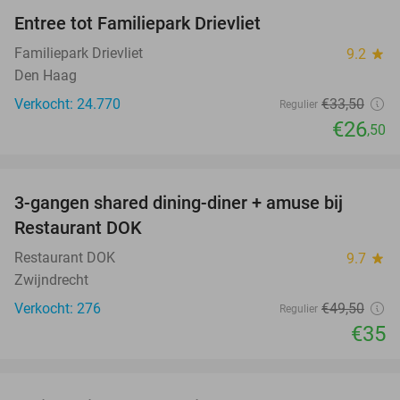
Entree tot Familiepark Drievliet
21%
Familiepark Drievliet
9.2
star
Den Haag
Verkocht: 24.770
€33
,50
Regulier
€26
,50
favorite_border
3-gangen shared dining-diner + amuse bij
29%
Restaurant DOK
Restaurant DOK
9.7
star
Zwijndrecht
Verkocht: 276
€49
,50
Regulier
€35
favorite_border