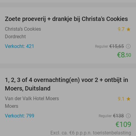
favorite_border
Zoete proeverij + drankje bij Christa's Cookies
46%
Christa’s Cookies
9.7
star
Dordrecht
Verkocht: 421
€15
,65
Regulier
€8
,50
favorite_border
1, 2, 3 of 4 overnachting(en) voor 2 + ontbijt in
21%
Moers, Duitsland
Van der Valk Hotel Moers
9.1
star
Moers
Verkocht: 799
€138
Regulier
€109
Excl. ca. €6 p.p.p.n. toeristenbelasting