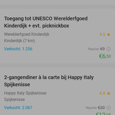
favorite_border
Toegang tot UNESCO Werelderfgoed
28%
Kinderdijk + evt. picknickbox
Werelderfgoed Kinderdijk
9.5
star
Kinderdijk (7 km)
Verkocht: 1.256
€9
Regulier
€6
,50
favorite_border
2-gangendiner à la carte bij Happy Italy
35%
Spijkenisse
Happy Italy Spijkenisse
8.8
star
Spijkenisse
Verkocht: 2.067
€20
Regulier
€12