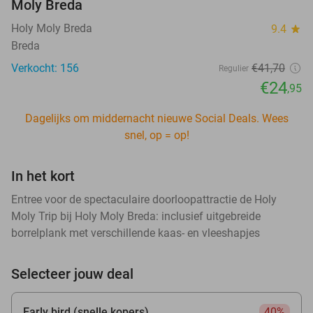
Moly Breda
Holy Moly Breda
9.4
star
Breda
Verkocht: 156
€41
,70
Regulier
€24
,95
Dagelijks om middernacht nieuwe Social Deals. Wees
snel, op = op!
In het kort
Entree voor de spectaculaire doorloopattractie de Holy
Moly Trip bij Holy Moly Breda: inclusief uitgebreide
borrelplank met verschillende kaas- en vleeshapjes
Selecteer jouw deal
Early bird (snelle kopers)
40%