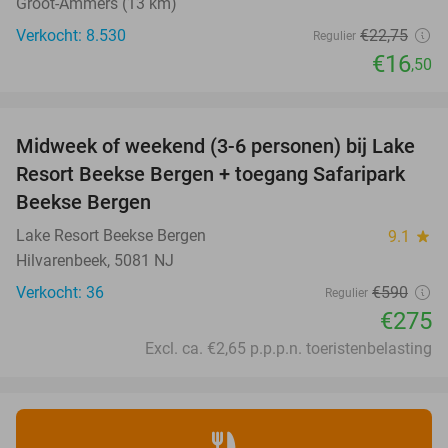
Groot-Ammers (13 km)
Verkocht: 8.530
€22
,75
Regulier
€16
,50
favorite_border
Midweek of weekend (3-6 personen) bij Lake
53%
Resort Beekse Bergen + toegang Safaripark
Beekse Bergen
Lake Resort Beekse Bergen
9.1
star
Hilvarenbeek, 5081 NJ
Verkocht: 36
€590
Regulier
€275
Excl. ca. €2,65 p.p.p.n. toeristenbelasting