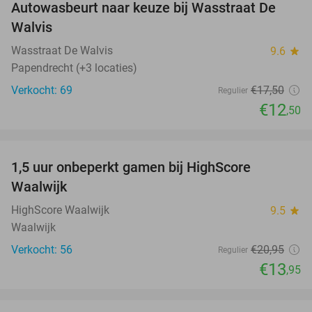
Autowasbeurt naar keuze bij Wasstraat De
29%
Walvis
Wasstraat De Walvis
9.6
star
Papendrecht (+3 locaties)
Verkocht: 69
€17
,50
Regulier
€12
,50
favorite_border
1,5 uur onbeperkt gamen bij HighScore
33%
NEW
Waalwijk
TODAY
HighScore Waalwijk
9.5
star
Waalwijk
Verkocht: 56
€20
,95
Regulier
€13
,95
favorite_border