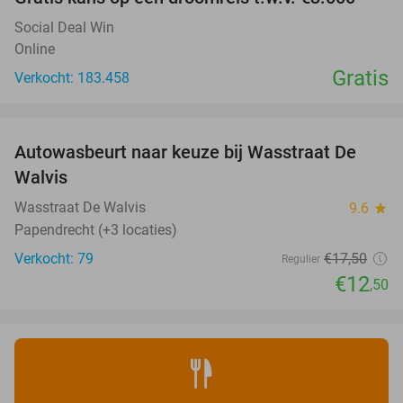
Social Deal Win
Online
Gratis
Verkocht: 183.458
favorite_border
Autowasbeurt naar keuze bij Wasstraat De
29%
Walvis
Wasstraat De Walvis
9.6
star
Papendrecht (+3 locaties)
Verkocht: 79
€17
,50
Regulier
€12
,50