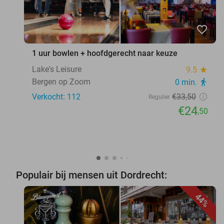
favorite_border
1 uur bowlen + hoofdgerecht naar keuze
Lake's Leisure
9.5
star
Bergen op Zoom
0 min.
directions_walk
Verkocht: 112
€33
,50
Regulier
€24
,50
Populair bij mensen uit Dordrecht:
44%