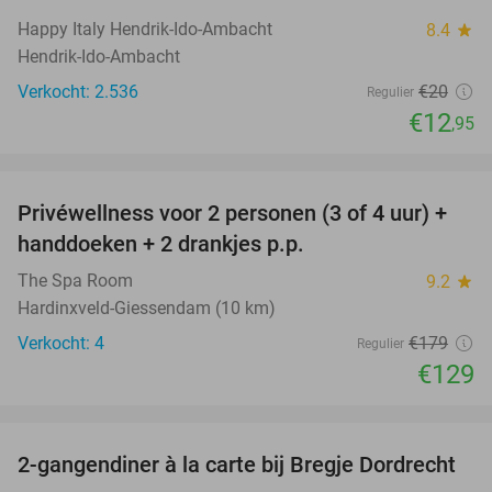
Happy Italy Hendrik-Ido-Ambacht
8.4
star
Hendrik-Ido-Ambacht
Verkocht: 2.536
€20
Regulier
€12
,95
favorite_border
Privéwellness voor 2 personen (3 of 4 uur) +
28%
handdoeken + 2 drankjes p.p.
The Spa Room
9.2
star
Hardinxveld-Giessendam (10 km)
Verkocht: 4
€179
Regulier
€129
favorite_border
2-gangendiner à la carte bij Bregje Dordrecht
12%