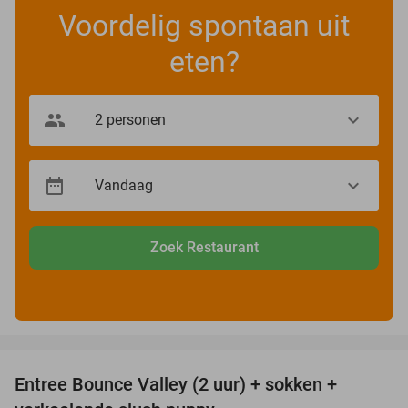
Voordelig spontaan uit
eten?
Zoek Restaurant
favorite_border
Entree Bounce Valley (2 uur) + sokken +
46%