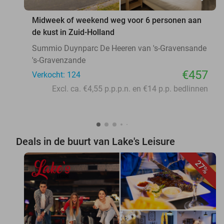
Midweek of weekend weg voor 6 personen aan
de kust in Zuid-Holland
Summio Duynparc De Heeren van 's-Gravensande
's-Gravenzande
€457
Verkocht: 124
Excl. ca. €4,55 p.p.p.n. en €14 p.p. bedlinnen
Deals in de buurt van Lake's Leisure
27%