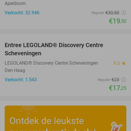
Apeldoorn
Verkocht: 32.946
€30
,50
Regulier
€19
,50
favorite_border
Entree LEGOLAND® Discovery Centre
25%
Scheveningen
LEGOLAND® Discovery Centre Scheveningen
9.0
star
Den Haag
Verkocht: 1.543
€23
Regulier
€17
,25
Ontdek de leukste