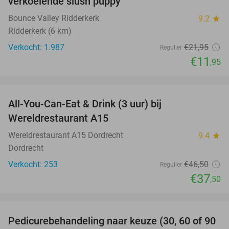
verkoelende slush puppy
Bounce Valley Ridderkerk
9.2
star
Ridderkerk (6 km)
Verkocht: 1.987
€21
,95
Regulier
€11
,95
favorite_border
All-You-Can-Eat & Drink (3 uur) bij
19%
Wereldrestaurant A15
Wereldrestaurant A15 Dordrecht
9.4
star
Dordrecht
Verkocht: 253
€46
,50
Regulier
€37
,50
favorite_border
Pedicurebehandeling naar keuze (30, 60 of 90
53%