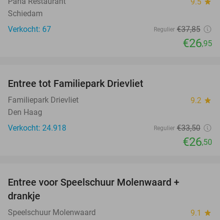
Parla Restaurant
9.5
star
Schiedam
Verkocht: 67
€37
,85
Regulier
€26
,95
favorite_border
Entree tot Familiepark Drievliet
21%
Familiepark Drievliet
9.2
star
Den Haag
Verkocht: 24.918
€33
,50
Regulier
€26
,50
favorite_border
Entree voor Speelschuur Molenwaard +
40%
drankje
Speelschuur Molenwaard
9.1
star