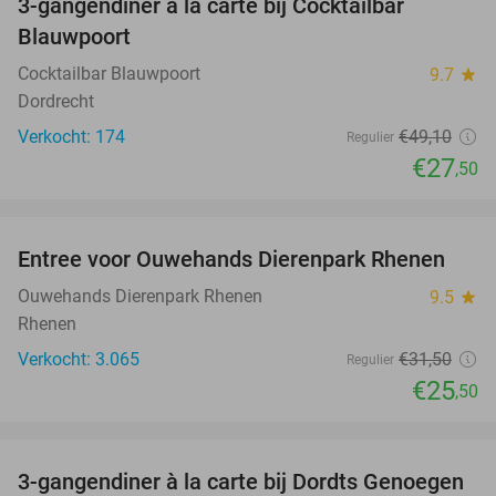
3-gangendiner à la carte bij Cocktailbar
44%
Blauwpoort
Cocktailbar Blauwpoort
9.7
star
Dordrecht
Verkocht: 174
€49
,10
Regulier
€27
,50
favorite_border
Entree voor Ouwehands Dierenpark Rhenen
19%
Ouwehands Dierenpark Rhenen
9.5
star
Rhenen
Verkocht: 3.065
€31
,50
Regulier
€25
,50
favorite_border
3-gangendiner à la carte bij Dordts Genoegen
31%