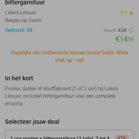
bittergarnituur
Lake's Leisure
9.5
star
Bergen op Zoom
Verkocht: 48
€28
Regulier
€14
,95
Dagelijks om middernacht nieuwe Social Deals. Wees
snel, op = op!
In het kort
Poolen, darten of shuffleboard (1 of 2 uur) bij Lake's
Leisure: inclusief bittergarnituur voor een complete
ervaring
Selecteer jouw deal
1 uur poolen + bittergarnituur (1 tafel, 2 tot 4
47%