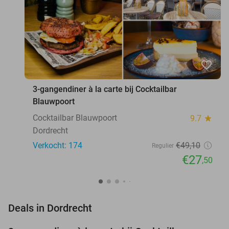
favorite_border
3-gangendiner à la carte bij Cocktailbar
Blauwpoort
Cocktailbar Blauwpoort
9.7
star
Dordrecht
Verkocht: 174
€49
,10
Regulier
€27
,50
favorite_border
Deals in Dordrecht