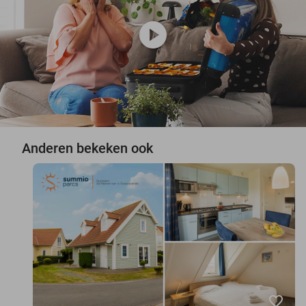
play_circle
Anderen bekeken ook
favorite_border