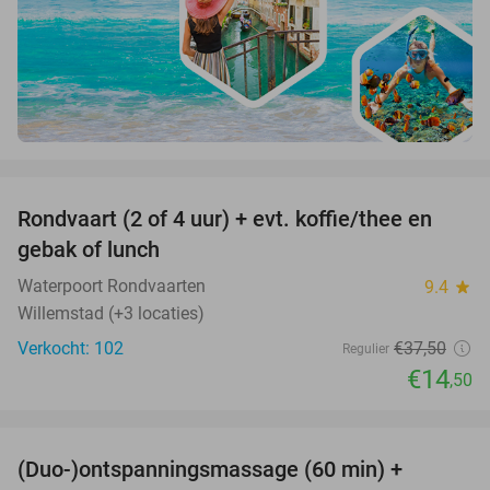
favorite_border
Rondvaart (2 of 4 uur) + evt. koffie/thee en
61%
gebak of lunch
Waterpoort Rondvaarten
9.4
star
Willemstad (+3 locaties)
Verkocht: 102
€37
,50
Regulier
€14
,50
favorite_border
(Duo-)ontspanningsmassage (60 min) +
61%