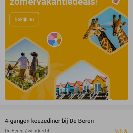
zomervakantiedeals
!
Bekijk nu
favorite_border
4-gangen keuzediner bij De Beren
46%
De Beren Zwijndrecht
9.5
star