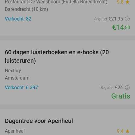
Restaurant De Wensboom (Frittella Barendrecht)
9.8
star
Barendrecht (10 km)
Verkocht: 82
€21
,95
Regulier
€14
,50
favorite_border
100%
60 dagen luisterboeken en e-books (20
luisteruren)
Nextory
Amsterdam
Verkocht: 6.397
€24
Regulier
Gratis
favorite_border
Dagentree voor Apenheul
36%
Apenheul
9.4
star