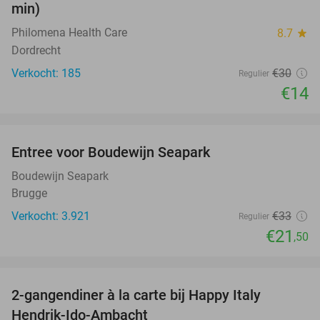
min)
Philomena Health Care
8.7
star
Dordrecht
Verkocht: 185
€30
Regulier
€14
favorite_border
Entree voor Boudewijn Seapark
35%
Boudewijn Seapark
Brugge
Verkocht: 3.921
€33
Regulier
€21
,50
favorite_border
2-gangendiner à la carte bij Happy Italy
35%
Hendrik-Ido-Ambacht