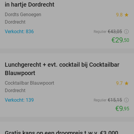
in hartje Dordrecht
Dordts Genoegen
9.8
star
Dordrecht
Verkocht: 836
€43
,05
Regulier
€29
,50
favorite_border
Lunchgerecht + evt. cocktail bij Cocktailbar
34%
Blauwpoort
Cocktailbar Blauwpoort
9.7
star
Dordrecht
Verkocht: 139
€15
,15
Regulier
€9
,95
favorite_border
Gratis kans op een droomreis t.w.v. €3.000