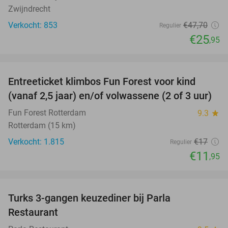
Zwijndrecht
Verkocht: 853
€47
,70
Regulier
€25
,95
favorite_border
Entreeticket klimbos Fun Forest voor kind
30%
(vanaf 2,5 jaar) en/of volwassene (2 of 3 uur)
Fun Forest Rotterdam
9.3
star
Rotterdam (15 km)
Verkocht: 1.815
€17
Regulier
€11
,95
favorite_border
Turks 3-gangen keuzediner bij Parla
29%
Restaurant