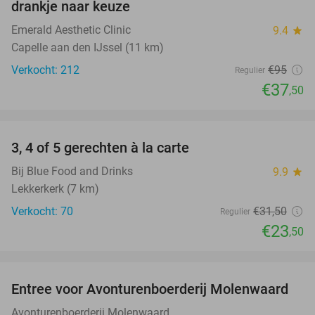
drankje naar keuze
Emerald Aesthetic Clinic
9.4
star
Capelle aan den IJssel (11 km)
Verkocht: 212
€95
Regulier
€37
,50
favorite_border
3, 4 of 5 gerechten à la carte
25%
Bij Blue Food and Drinks
9.9
star
Lekkerkerk (7 km)
Verkocht: 70
€31
,50
Regulier
€23
,50
favorite_border
Entree voor Avonturenboerderij Molenwaard
27%
Avonturenboerderij Molenwaard