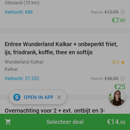
Ottoland (10 km)
Verkocht: 686
€12
,95
Regulier
€7
,80
favorite_border
Entree Wunderland Kalkar + onbeperkt friet,
32%
ijs, frisdrank, koffie, thee en softijs
Wunderland Kalkar
8.9
star
Kalkar
Verkocht: 27.332
€36
,50
Regulier
€25
favorite_border
close
OPEN IN APP
Overnachting voor 2 + evt. ontbijt en 3-
gangendiner bij Fletcher Hotels
€14
shopping_cart
Selecteer deal
,95
Fletcher Hotels