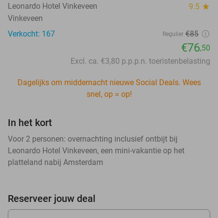
Leonardo Hotel Vinkeveen
9.5
star
Vinkeveen
Verkocht: 167
€85
Regulier
€76
,50
Excl. ca. €3,80 p.p.p.n. toeristenbelasting
Dagelijks om middernacht nieuwe Social Deals. Wees
snel, op = op!
In het kort
Voor 2 personen: overnachting inclusief ontbijt bij
Leonardo Hotel Vinkeveen, een mini-vakantie op het
platteland nabij Amsterdam
Reserveer jouw deal