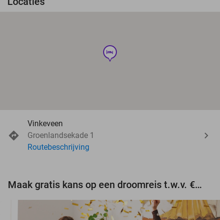
Locaties
hotel
Vinkeveen
Groenlandsekade 1
Routebeschrijving
Maak gratis kans op een droomreis t.w.v. €3.000!