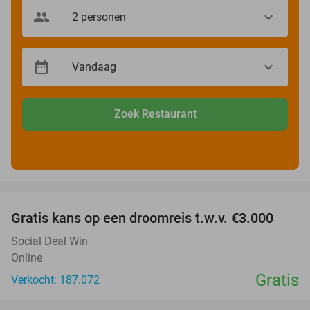
Zoek Restaurant
favorite_border
Gratis kans op een droomreis t.w.v. €3.000
Social Deal Win
Online
Gratis
Verkocht: 187.072
favorite_border