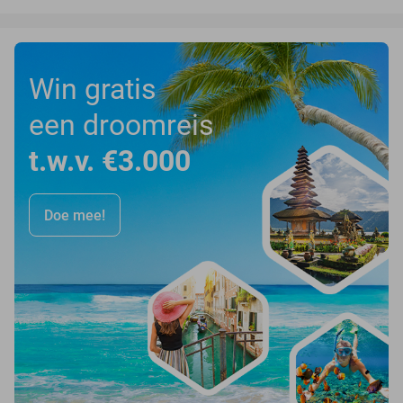
Win gratis
een droomreis
t.w.v. €3.000
Doe mee!