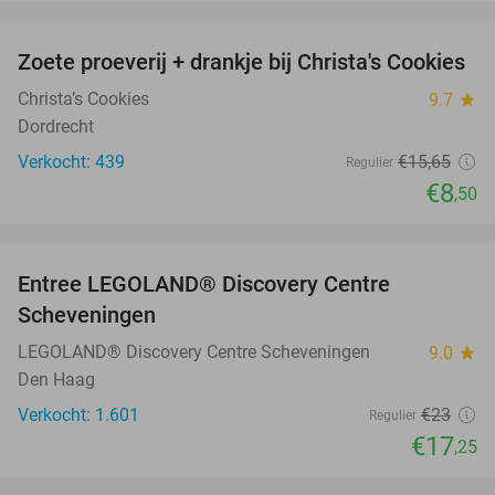
favorite_border
Zoete proeverij + drankje bij Christa's Cookies
46%
Christa’s Cookies
9.7
star
Dordrecht
Verkocht: 439
€15
,65
Regulier
€8
,50
favorite_border
Entree LEGOLAND® Discovery Centre
25%
Scheveningen
LEGOLAND® Discovery Centre Scheveningen
9.0
star
Den Haag
Verkocht: 1.601
€23
Regulier
€17
,25
favorite_border