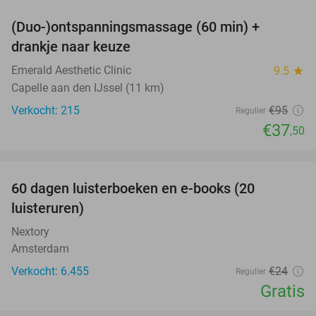
(Duo-)ontspanningsmassage (60 min) +
61%
drankje naar keuze
Emerald Aesthetic Clinic
9.5
star
Capelle aan den IJssel (11 km)
Verkocht: 215
€95
Regulier
€37
,50
favorite_border
100%
60 dagen luisterboeken en e-books (20
luisteruren)
Nextory
Amsterdam
Verkocht: 6.455
€24
Regulier
Gratis
favorite_border