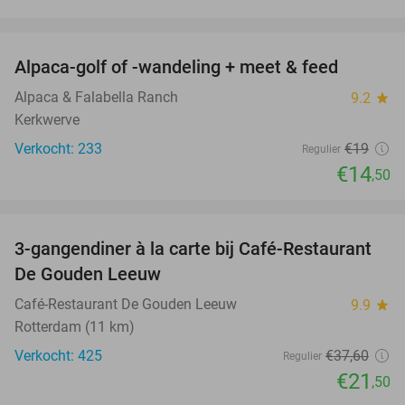
favorite_border
Alpaca-golf of -wandeling + meet & feed
24%
Alpaca & Falabella Ranch
9.2
star
Kerkwerve
Verkocht: 233
€19
Regulier
€14
,50
favorite_border
3-gangendiner à la carte bij Café-Restaurant
43%
De Gouden Leeuw
Café-Restaurant De Gouden Leeuw
9.9
star
Rotterdam (11 km)
Verkocht: 425
€37
,60
Regulier
€21
,50