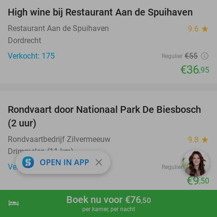
High wine bij Restaurant Aan de Spuihaven
33%
Restaurant Aan de Spuihaven
9.6
star
Dordrecht
Verkocht: 175
€55
Regulier
€36
,95
favorite_border
Rondvaart door Nationaal Park De Biesbosch
21%
(2 uur)
Rondvaartbedrijf Zilvermeeuw
9.8
star
Drimmelen (11 km)
close
OPEN IN APP
Verkocht: 2.745
€12
Regulier
€9
,50
favorite_border
Boek nu voor €76
,50
hotel
shopping_cart
Boek nu
navigate_next
per kamer, per nacht