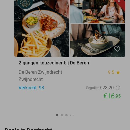
favorite_border
2-gangen keuzediner bij De Beren
De Beren Zwijndrecht
9.5
star
Zwijndrecht
Verkocht: 93
€28
,20
Regulier
€16
,95
favorite_border