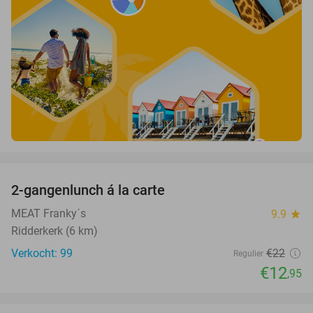
favorite_border
2-gangenlunch á la carte
41%
MEAT Franky´s
9.9
star
Ridderkerk (6 km)
Verkocht: 99
€22
Regulier
€12
,95
favorite_border