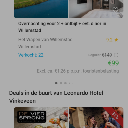
favorite_border
Overnachting voor 2 + ontbijt + evt. diner in
Willemstad
Het Wapen van Willemstad
9.2
star
Willemstad
Verkocht: 22
€149
Regulier
€99
Excl. ca. €1,26 p.p.p.n. toeristenbelasting
Deals in de buurt van Leonardo Hotel
Vinkeveen
31%