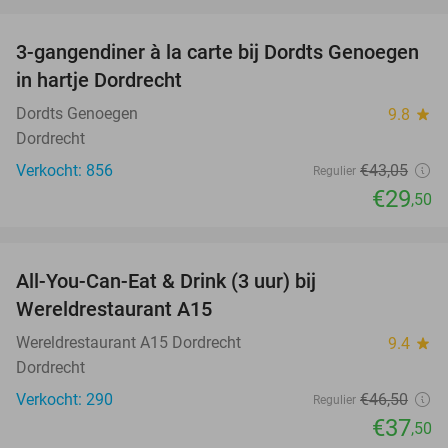
favorite_border
3-gangendiner à la carte bij Dordts Genoegen
31%
in hartje Dordrecht
Dordts Genoegen
9.8
star
Dordrecht
Verkocht: 856
€43
,05
Regulier
€29
,50
favorite_border
All-You-Can-Eat & Drink (3 uur) bij
19%
Wereldrestaurant A15
Wereldrestaurant A15 Dordrecht
9.4
star
Dordrecht
Verkocht: 290
€46
,50
Regulier
€37
,50