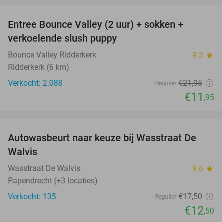
Entree Bounce Valley (2 uur) + sokken +
46%
verkoelende slush puppy
Bounce Valley Ridderkerk
9.3
star
Ridderkerk (6 km)
Verkocht: 2.088
€21
,95
Regulier
€11
,95
favorite_border
Autowasbeurt naar keuze bij Wasstraat De
29%
Walvis
Wasstraat De Walvis
9.6
star
Papendrecht (+3 locaties)
Verkocht: 135
€17
,50
Regulier
€12
,50