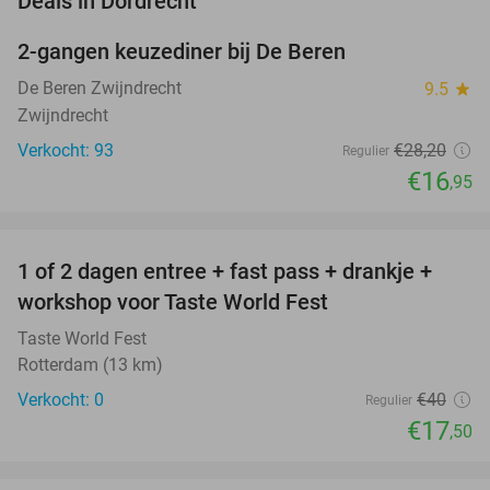
Deals in Dordrecht
2-gangen keuzediner bij De Beren
40%
De Beren Zwijndrecht
9.5
star
Zwijndrecht
Verkocht: 93
€28
,20
Regulier
€16
,95
favorite_border
1 of 2 dagen entree + fast pass + drankje +
56%
NEW
workshop voor Taste World Fest
TODAY
Taste World Fest
Rotterdam (13 km)
Verkocht: 0
€40
Regulier
€17
,50