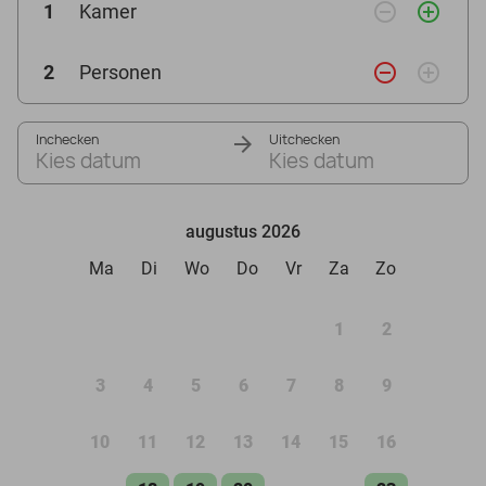
remove_circle_outline
add_circle_outline
1
Kamer
remove_circle_outline
add_circle_outline
2
Personen
Inchecken
Uitchecken
Kies datum
Kies datum
augustus 2026
Ma
Di
Wo
Do
Vr
Za
Zo
1
2
3
4
5
6
7
8
9
10
11
12
13
14
15
16