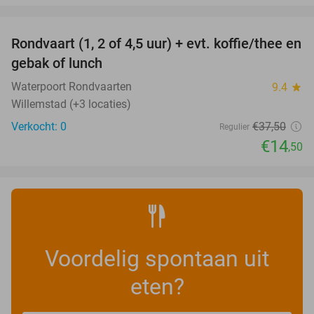
favorite_border
Rondvaart (1, 2 of 4,5 uur) + evt. koffie/thee en
61%
NEW
gebak of lunch
TODAY
Waterpoort Rondvaarten
9.4
star
Willemstad (+3 locaties)
Verkocht: 0
€37
,50
Regulier
€14
,50
Voordelig spontaan uit
eten?