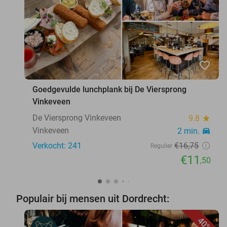
favorite_border
Goedgevulde lunchplank bij De Viersprong
Vinkeveen
De Viersprong Vinkeveen
9.8
star
Vinkeveen
2 min.
directions_car
Verkocht: 241
€16
,75
Regulier
€11
,50
Populair bij mensen uit Dordrecht:
40%