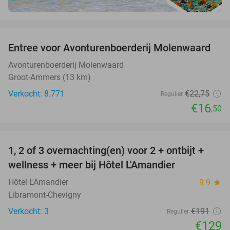
favorite_border
Entree voor Avonturenboerderij Molenwaard
27%
Avonturenboerderij Molenwaard
Groot-Ammers (13 km)
Verkocht: 8.771
€22
,75
Regulier
€16
,50
favorite_border
1, 2 of 3 overnachting(en) voor 2 + ontbijt +
32%
NEW
wellness + meer bij Hôtel L'Amandier
TODAY
Hôtel L'Amandier
9.9
star
Libramont-Chevigny
Verkocht: 3
€191
Regulier
€129