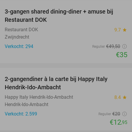
3-gangen shared dining-diner + amuse bij
29%
Restaurant DOK
Restaurant DOK
9.7
star
Zwijndrecht
Verkocht: 294
€49
,50
Regulier
€35
favorite_border
2-gangendiner à la carte bij Happy Italy
35%
Hendrik-Ido-Ambacht
Happy Italy Hendrik-Ido-Ambacht
8.4
star
Hendrik-Ido-Ambacht
Verkocht: 2.599
€20
Regulier
€12
,95
favorite_border