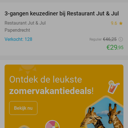
3-gangen keuzediner bij Restaurant Jut & Jul
35%
Restaurant Jut & Jul
9.6
star
Papendrecht
Verkocht: 128
€46
,25
Regulier
€29
,95
Ontdek de leukste
zomervakantiedeals
!
Bekijk nu