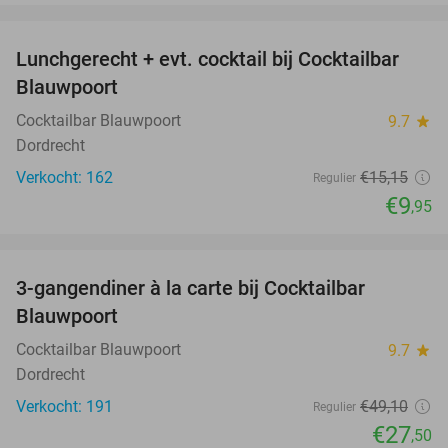
favorite_border
Lunchgerecht + evt. cocktail bij Cocktailbar
34%
Blauwpoort
Cocktailbar Blauwpoort
9.7
star
Dordrecht
Verkocht: 162
€15
,15
Regulier
€9
,95
favorite_border
3-gangendiner à la carte bij Cocktailbar
44%
Blauwpoort
Cocktailbar Blauwpoort
9.7
star
Dordrecht
Verkocht: 191
€49
,10
Regulier
€27
,50