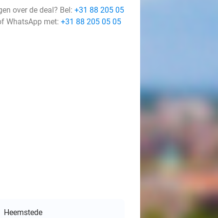
gen over de deal? Bel:
+31 88 205 05
f WhatsApp met:
+31 88 205 05 05
Heemstede