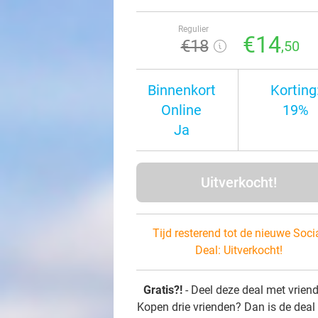
Regulier
€14
€18
,50
Binnenkort
Korting
Online
19%
Ja
Uitverkocht!
Tijd resterend tot de nieuwe Soci
Deal:
Uitverkocht!
Gratis?!
- Deel deze deal met vrien
Kopen drie vrienden? Dan is de deal