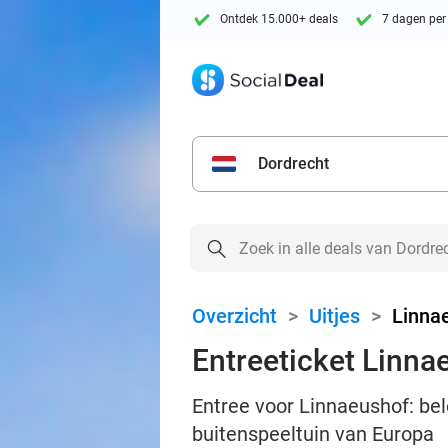
Ontdek 15.000+ deals
7 dagen per
Dordrecht
Overzicht
>
Uitjes
>
Linna
Entreeticket Linna
Entree voor Linnaeushof: bele
buitenspeeltuin van Europa