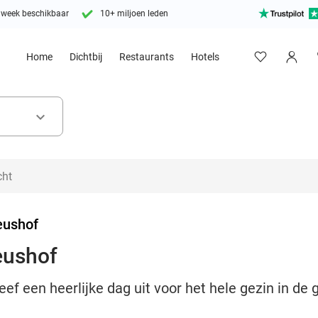
 week beschikbaar
10+ miljoen leden
Home
Dichtbij
Restaurants
Hotels
keyboard_arrow_down
eushof
eushof
ef een heerlijke dag uit voor het hele gezin in de 