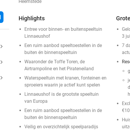
Heemstede
l
Highlights
Grote
Entree voor binnen- en buitenspeeltuin
Gel
Linnaeushof
3 ju
Een ruim aanbod speeltoestellen in de
7 d
ard_arrow_right
buiten én binnenspeeltuin
act
ard_arrow_right
Waaronder de Toffe Toren, de
Res
Airtrampoline en het Pirateneiland
g
ard_arrow_right
Waterspeeltuin met kranen, fonteinen en
j
sproeiers waarin je actief kunt spelen
d
Linnaeushof is de grootste speeltuin
h
van Europa
Exc
Een ruim aanbod speeltoestellen in de
€10 
buiten én binnenspeeltuin
Huis
Veilig en overzichtelijk speelparadijs
uit