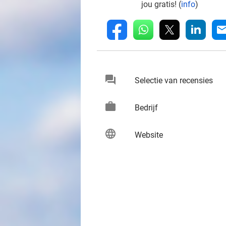
jou gratis! (
info
)
whatsapp
linkedin
fb
mai
chat
keybo
Selectie van recensies
work
keybo
Bedrijf
language
keybo
Website