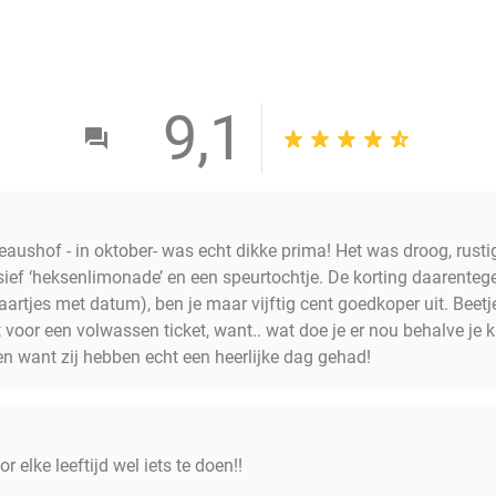
afgeschermde peuter- en kleuterspeeltuin waar zij naar
schommel-, draai- en klimtoestellen. Is het buiten tro
afkoelen in de sprookjesachtige waterspeeltuin de Oas
sproeiers. Een leuk uitje voor het gezin!
9,1
aushof - in oktober- was echt dikke prima! Het was droog, rustig
sief ‘heksenlimonade’ en een speurtochtje. De korting daarenteg
aartjes met datum), ben je maar vijftig cent goedkoper uit. Beet
t voor een volwassen ticket, want.. wat doe je er nou behalve j
en want zij hebben echt een heerlijke dag gehad!
r elke leeftijd wel iets te doen!!