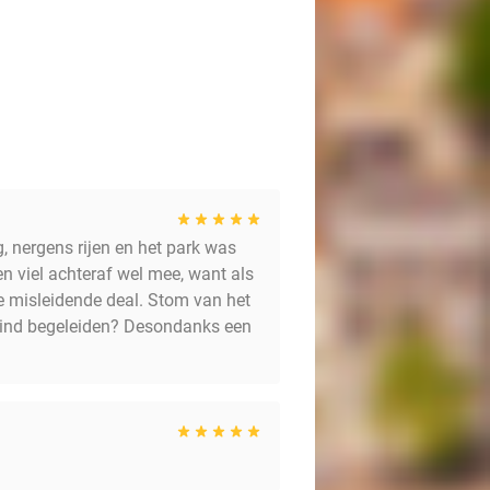
 hartenlust kunnen spelen op de vele
pisch warm? Kom dan heerlijk
e met kranen, fonteinen en
, nergens rijen en het park was
en viel achteraf wel mee, want als
je misleidende deal. Stom van het
e kind begeleiden? Desondanks een