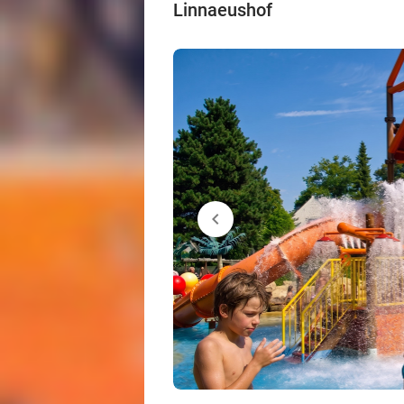
Linnaeushof
chevron_left