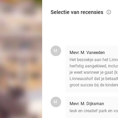
Selectie van recensies
info_outlined
M.
Mevr. M. Vaneeden
Het bezoekje aan het Linne
herfstig aangekleed, inclu
je weet wanneer je gaat (k
Linneaushof dat je betaal
groot succes bij de kinder
M.
Mevr. M. Dijksman
leuk en creatief park en voo