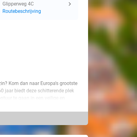
Glipperweg 4C
Routebeschrijving
gezin? Kom dan naar Europa's grootste
0 jaar biedt deze schitterende plek
ntuur te gaan in een veilige en
enlang plezier te beleven. Zoef naar
e, hijs jezelf omhoog in de Toffe
de allerkleinsten is er een