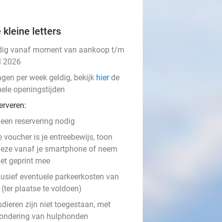
 kleine letters
dig vanaf moment van aankoop t/m
l 2026
agen per week geldig, bekijk
hier
de
uele openingstijden
erveren:
een reservering nodig
e voucher is je entreebewijs, toon
eze vanaf je smartphone of neem
et geprint mee
lusief eventuele parkeerkosten van
(ter plaatse te voldoen)
dieren zijn niet toegestaan, met
zondering van hulphonden