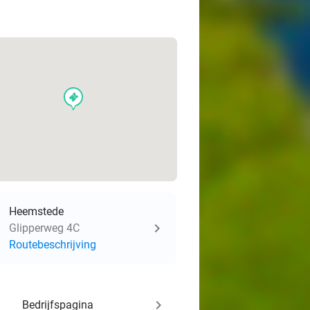
events
Heemstede
Glipperweg 4C
Routebeschrijving
keyboard_arrow_right
Bedrijfspagina