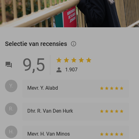
Selectie van recensies
info_outlined
9,5
1.907
Y.
Mevr. Y. Alabd
R.
Dhr. R. Van Den Hurk
H.
Mevr. H. Van Minos