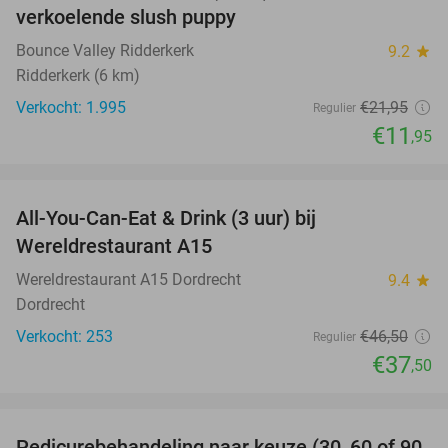
verkoelende slush puppy
Bounce Valley Ridderkerk
9.2
star
Ridderkerk (6 km)
Verkocht: 1.995
€21
,95
Regulier
€11
,95
favorite_border
All-You-Can-Eat & Drink (3 uur) bij
19%
Wereldrestaurant A15
Wereldrestaurant A15 Dordrecht
9.4
star
Dordrecht
Verkocht: 253
€46
,50
Regulier
€37
,50
favorite_border
Pedicurebehandeling naar keuze (30, 60 of 90