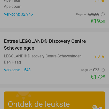
Apenheul
9.4
star
Apeldoorn
Verkocht: 32.946
€30
,50
Regulier
€19
,50
favorite_border
Entree LEGOLAND® Discovery Centre
25%
Scheveningen
LEGOLAND® Discovery Centre Scheveningen
9.0
star
Den Haag
Verkocht: 1.543
€23
Regulier
€17
,25
Ontdek de leukste