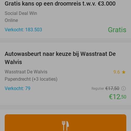
Gratis kans op een droomreis t.w.v. €3.000
Social Deal Win
Online
Gratis
Verkocht: 183.503
favorite_border
Autowasbeurt naar keuze bij Wasstraat De
29%
Walvis
Wasstraat De Walvis
9.6
star
Papendrecht (+3 locaties)
Verkocht: 79
€17
,50
Regulier
€12
,50