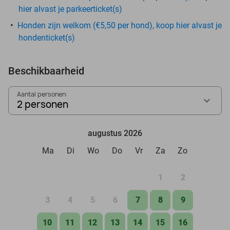
hier alvast je parkeerticket(s)
Honden zijn welkom (€5,50 per hond), koop hier alvast je
hondenticket(s)
Beschikbaarheid
Aantal personen:
2 personen
augustus 2026
Ma
Di
Wo
Do
Vr
Za
Zo
1
2
3
4
5
6
7
8
9
10
11
12
13
14
15
16