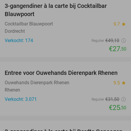
3-gangendiner à la carte bij Cocktailbar
44%
Blauwpoort
Cocktailbar Blauwpoort
9.7
star
Dordrecht
Verkocht: 174
€49
,10
Regulier
€27
,50
favorite_border
Entree voor Ouwehands Dierenpark Rhenen
19%
Ouwehands Dierenpark Rhenen
9.5
star
Rhenen
Verkocht: 3.071
€31
,50
Regulier
€25
,50
favorite_border