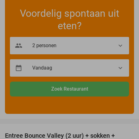
Voordelig spontaan uit
eten?
Zoek Restaurant
favorite_border
Entree Bounce Valley (2 uur) + sokken +
46%