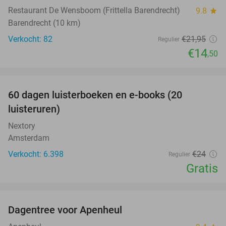
Restaurant De Wensboom (Frittella Barendrecht)
9.8
star
Barendrecht (10 km)
Verkocht: 82
€21
,95
Regulier
€14
,50
favorite_border
100%
60 dagen luisterboeken en e-books (20
luisteruren)
Nextory
Amsterdam
Verkocht: 6.398
€24
Regulier
Gratis
favorite_border
Dagentree voor Apenheul
36%