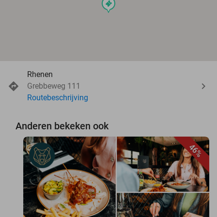
events
Rhenen
Grebbeweg 111
Routebeschrijving
Anderen bekeken ook
46%