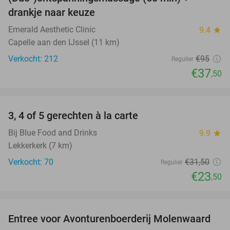
61%
drankje naar keuze
Emerald Aesthetic Clinic
9.4
star
Capelle aan den IJssel (11 km)
Verkocht: 212
€95
Regulier
€37
,50
favorite_border
3, 4 of 5 gerechten à la carte
25%
Bij Blue Food and Drinks
9.9
star
Lekkerkerk (7 km)
Verkocht: 70
€31
,50
Regulier
€23
,50
favorite_border
Entree voor Avonturenboerderij Molenwaard
27%