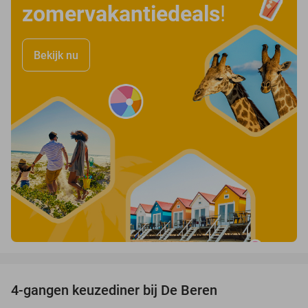
zomervakantiedeals
!
Bekijk nu
favorite_border
4-gangen keuzediner bij De Beren
46%