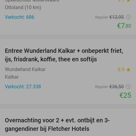
9.1
Ottoland (10 km)
Verkocht: 686
€12
,95
Regulier
€7
,80
favorite_border
Entree Wunderland Kalkar + onbeperkt friet,
32%
ijs, frisdrank, koffie, thee en softijs
Wunderland Kalkar
8.9
star
Kalkar
Verkocht: 27.338
€36
,50
Regulier
€25
favorite_border
Overnachting voor 2 + evt. ontbijt en 3-
gangendiner bij Fletcher Hotels