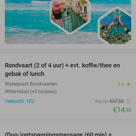
favorite_border
Rondvaart (2 of 4 uur) + evt. koffie/thee en
61%
gebak of lunch
Waterpoort Rondvaarten
9.4
star
Willemstad (+3 locaties)
Verkocht: 102
€37
,50
Regulier
€14
,50
favorite_border
(Duo-)ontspanningsmassage (60 min) +