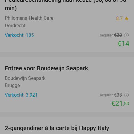
53%
min)
Philomena Health Care
8.7
star
Dordrecht
Verkocht: 185
€30
Regulier
€14
favorite_border
Entree voor Boudewijn Seapark
35%
Boudewijn Seapark
Brugge
Verkocht: 3.921
€33
Regulier
€21
,50
favorite_border
2-gangendiner à la carte bij Happy Italy
35%