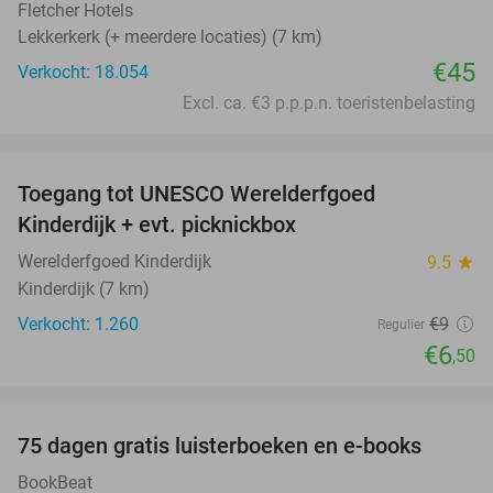
Fletcher Hotels
Lekkerkerk (+ meerdere locaties) (7 km)
€45
Verkocht: 18.054
Excl. ca. €3 p.p.p.n. toeristenbelasting
favorite_border
Toegang tot UNESCO Werelderfgoed
28%
Kinderdijk + evt. picknickbox
Werelderfgoed Kinderdijk
9.5
star
Kinderdijk (7 km)
Verkocht: 1.260
€9
Regulier
€6
,50
favorite_border
100%
75 dagen gratis luisterboeken en e-books
BookBeat