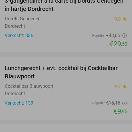
3-gangendiner à la carte bij Dordts Genoegen
31%
in hartje Dordrecht
Dordts Genoegen
9.8
star
Dordrecht
Verkocht: 836
€43
,05
Regulier
€29
,50
favorite_border
Lunchgerecht + evt. cocktail bij Cocktailbar
34%
Blauwpoort
Cocktailbar Blauwpoort
9.7
star
Dordrecht
Verkocht: 139
€15
,15
Regulier
€9
,95
favorite_border