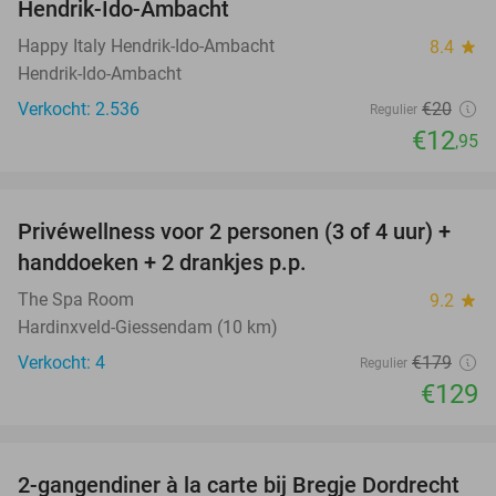
Hendrik-Ido-Ambacht
Happy Italy Hendrik-Ido-Ambacht
8.4
star
Hendrik-Ido-Ambacht
Verkocht: 2.536
€20
Regulier
€12
,95
favorite_border
Privéwellness voor 2 personen (3 of 4 uur) +
28%
handdoeken + 2 drankjes p.p.
The Spa Room
9.2
star
Hardinxveld-Giessendam (10 km)
Verkocht: 4
€179
Regulier
€129
favorite_border
2-gangendiner à la carte bij Bregje Dordrecht
12%