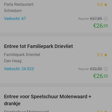
Parla Restaurant
9.5
star
Schiedam
Verkocht: 67
€37
,85
Regulier
€26
,95
favorite_border
Entree tot Familiepark Drievliet
21%
Familiepark Drievliet
9.2
star
Den Haag
Verkocht: 24.923
€33
,50
Regulier
€26
,50
favorite_border
Entree voor Speelschuur Molenwaard +
40%
drankje
Speelschuur Molenwaard
star