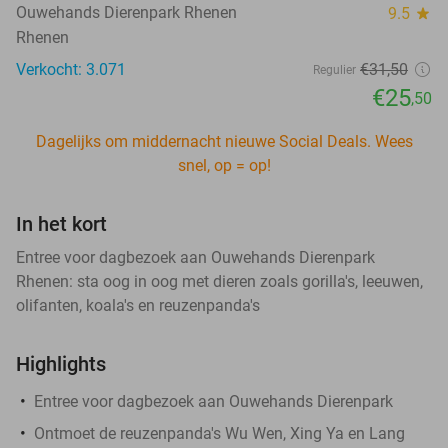
Ouwehands Dierenpark Rhenen
9.5
star
Rhenen
Verkocht: 3.071
€31
,50
Regulier
€25
,50
Dagelijks om middernacht nieuwe Social Deals. Wees
snel, op = op!
In het kort
Entree voor dagbezoek aan Ouwehands Dierenpark
Rhenen: sta oog in oog met dieren zoals gorilla's, leeuwen,
olifanten, koala's en reuzenpanda's
Highlights
Entree voor dagbezoek aan Ouwehands Dierenpark
Ontmoet de reuzenpanda's Wu Wen, Xing Ya en Lang