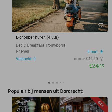
favorite_border
E-chopper huren (4 uur)
Bed & Breakfast Trouwborst
Rhenen
6 min.
directions_walk
Verkocht: 0
€44
,50
Regulier
€24
,95
Populair bij mensen uit Dordrecht:
44%