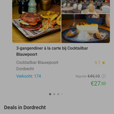
favorite_border
3-gangendiner à la carte bij Cocktailbar
Blauwpoort
Cocktailbar Blauwpoort
9.7
star
Dordrecht
Verkocht: 174
€49
,10
Regulier
€27
,50
favorite_border
Deals in Dordrecht