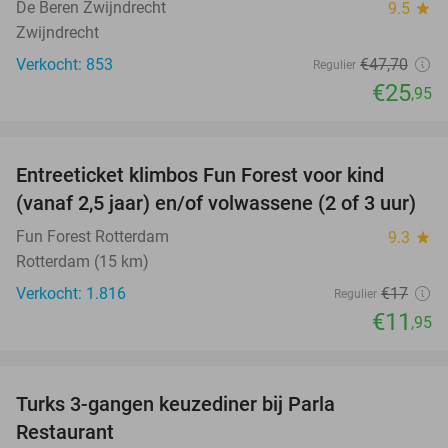
De Beren Zwijndrecht
9.5
star
Zwijndrecht
Verkocht: 853
€47
,70
Regulier
€25
,95
favorite_border
Entreeticket klimbos Fun Forest voor kind
30%
(vanaf 2,5 jaar) en/of volwassene (2 of 3 uur)
Fun Forest Rotterdam
9.3
star
Rotterdam (15 km)
Verkocht: 1.816
€17
Regulier
€11
,95
favorite_border
Turks 3-gangen keuzediner bij Parla
29%
Restaurant