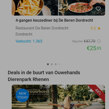
favorite_border
4-gangen keuzediner bij De Beren Dordrecht
Restaurant De Beren Dordrecht
9.5
star
Dordrecht
Verkocht: 1.365
€47
,70
Regulier
€25
,95
Deals in de buurt van Ouwehands
Dierenpark Rhenen
44%
NEW
TODAY