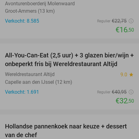
Avonturenboerderij Molenwaard
Groot-Ammers (13 km)
Verkocht: 8.585
€22
,75
Regulier
€16
,50
favorite_border
All-You-Can-Eat (2,5 uur) + 3 glazen bier/wijn +
21%
onbeperkt fris bij Wereldrestaurant Altijd
Wereldrestaurant Altijd
9.0
star
Capelle aan den IJssel (12 km)
Verkocht: 1.691
€40
,95
Regulier
€32
,50
favorite_border
Hollandse pannenkoek naar keuze + dessert
34%
van de chef