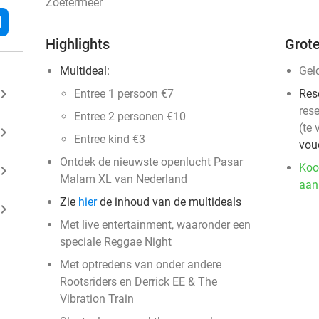
Zoetermeer
l
Highlights
Grote
Multideal:
Gel
ard_arrow_right
Entree 1 persoon €7
Res
rese
Entree 2 personen €10
(te 
ard_arrow_right
Entree kind €3
vou
Ontdek de nieuwste openlucht Pasar
Koo
ard_arrow_right
Malam XL van Nederland
aan
Zie
hier
de inhoud van de multideals
ard_arrow_right
Met live entertainment, waaronder een
speciale Reggae Night
Met optredens van onder andere
Rootsriders en Derrick EE & The
Vibration Train