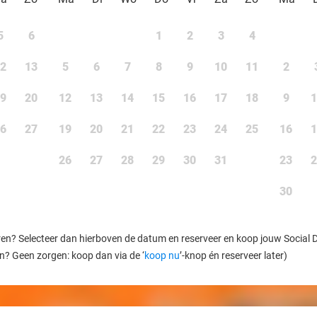
5
6
1
2
3
4
2
13
5
6
7
8
9
10
11
2
9
20
12
13
14
15
16
17
18
9
1
6
27
19
20
21
22
23
24
25
16
1
26
27
28
29
30
31
23
2
30
ren? Selecteer dan hierboven de datum en reserveer en koop jouw Social Dea
en? Geen zorgen: koop dan via de ‘
koop nu
’-knop én reserveer later)