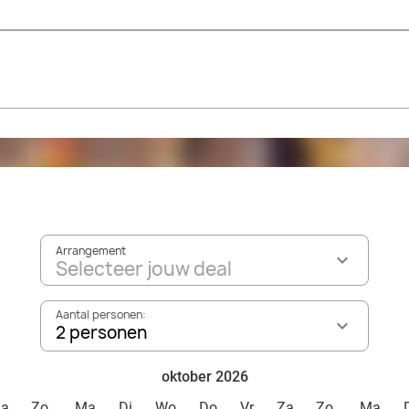
Arrangement
Selecteer jouw deal
Aantal personen:
2 personen
oktober 2026
Za
Zo
Ma
Di
Wo
Do
Vr
Za
Zo
Ma