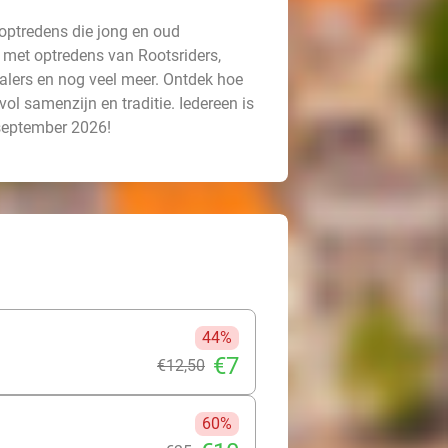
 optredens die jong en oud
met optredens van Rootsriders,
ealers en nog veel meer. Ontdek hoe
ol samenzijn en traditie. Iedereen is
 september 2026!
44%
€7
€12
,50
60%