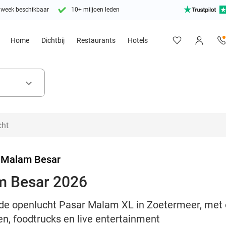
 week beschikbaar
10+ miljoen leden
Home
Dichtbij
Restaurants
Hotels
keyboard_arrow_down
 Malam Besar
m Besar 2026
de openlucht Pasar Malam XL in Zoetermeer, met o
en, foodtrucks en live entertainment