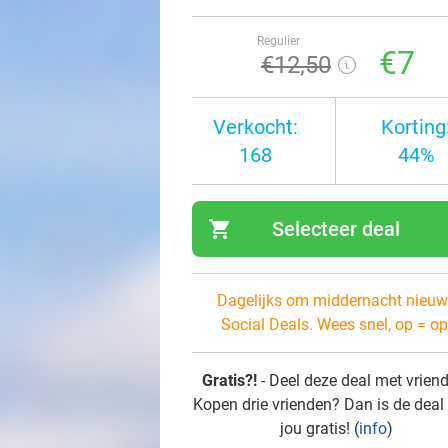
Regulier
€7
€12
,50
Verkocht:
Korting
168
44%
shopping_cart
Selecteer deal
navi
Dagelijks om middernacht nieuw
Social Deals. Wees snel, op = op
Gratis?!
- Deel deze deal met vrien
Kopen drie vrienden? Dan is de deal
jou gratis! (
info
)