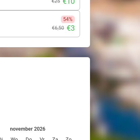
€10
€25
54%
€3
€6
,50
november 2026
Di
Wo
Do
Vr
Za
Zo