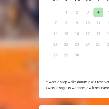
1
2
3
4
7
8
9
10
11
1
14
15
16
17
18
1
21
22
23
24
25
2
28
29
30
*
Weet je al op welke datum je wilt reserve
(Weet je nog niet wanneer je wilt reserver