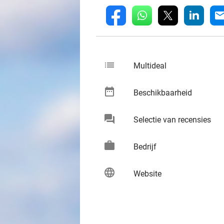
whatsapp
linkedin
fb
mai
list
keybo
Multideal
date_range
keybo
Beschikbaarheid
chat
keybo
Selectie van recensies
work
keybo
Bedrijf
language
keybo
Website