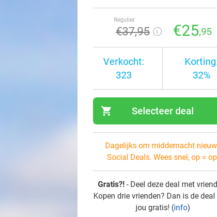
Regulier
€25
€37
,95
,95
Verkocht:
Korting
323
32%
shopping_cart
Selecteer deal
navi
Dagelijks om middernacht nieuw
Social Deals. Wees snel, op = op
Gratis?!
- Deel deze deal met vrien
Kopen drie vrienden? Dan is de deal
jou gratis! (
info
)