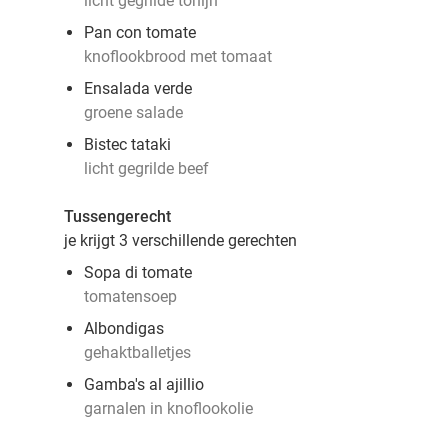
licht gegrilde tonijn
Pan con tomate
knoflookbrood met tomaat
Ensalada verde
groene salade
Bistec tataki
licht gegrilde beef
Tussengerecht
je krijgt 3 verschillende gerechten
Sopa di tomate
tomatensoep
Albondigas
gehaktballetjes
Gamba's al ajillio
garnalen in knoflookolie