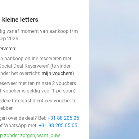
 kleine letters
dig vanaf moment van aankoop t/m
sep 2026
erveren:
a aankoop online reserveren met
Social Deal Reserveren' (te vinden
nder het overzicht:
mijn vouchers
)
eserveer met ten minste 2 vouchers
1 voucher is geldig voor 1 persoon)
edere tafelgast dient een voucher te
hebben
gen over de deal? Bel:
+31 88 205 05
f WhatsApp met:
+31 88 205 05 05
p zonder zorgen, want jouw