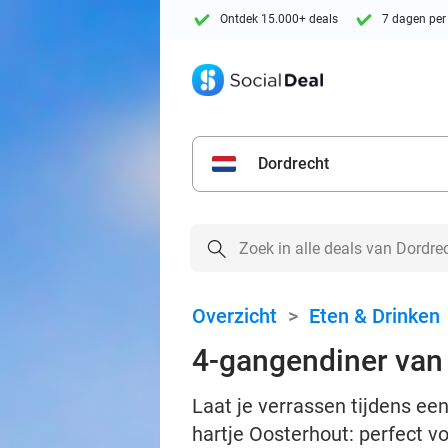
Ontdek 15.000+ deals
7 dagen per
Dordrecht
Overzicht
>
Eten & Drinken
4-gangendiner van 
Laat je verrassen tijdens ee
hartje Oosterhout: perfect v