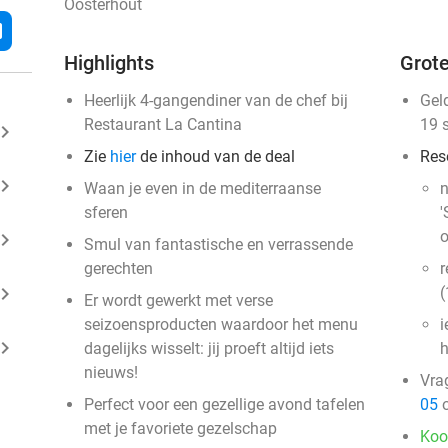
Oosterhout
l
Highlights
Grote
Heerlijk 4-gangendiner van de chef bij
Gel
Restaurant La Cantina
19 
ard_arrow_right
Zie
hier
de inhoud van de deal
Res
ard_arrow_right
Waan je even in de mediterraanse
n
sferen
'
o
ard_arrow_right
Smul van fantastische en verrassende
gerechten
r
ard_arrow_right
(
Er wordt gewerkt met verse
seizoensproducten waardoor het menu
i
ard_arrow_right
dagelijks wisselt: jij proeft altijd iets
nieuws!
Vra
Perfect voor een gezellige avond tafelen
05
o
met je favoriete gezelschap
Koo