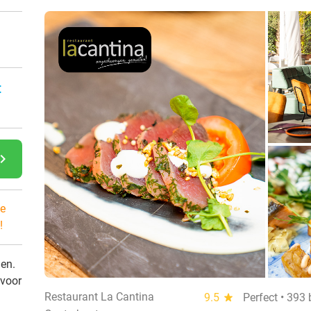
:
gate_next
e
!
den.
 voor
Restaurant La Cantina
9.5
star
Perfect • 393