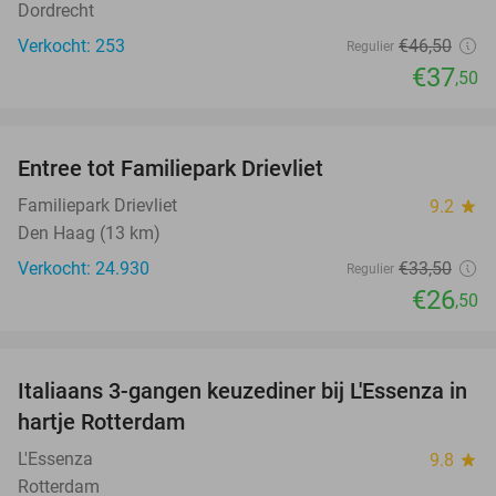
Dordrecht
Verkocht: 253
€46
,50
Regulier
€37
,50
favorite_border
Entree tot Familiepark Drievliet
21%
Familiepark Drievliet
9.2
star
Den Haag (13 km)
Verkocht: 24.930
€33
,50
Regulier
€26
,50
favorite_border
Italiaans 3-gangen keuzediner bij L'Essenza in
33%
hartje Rotterdam
L'Essenza
9.8
star
Rotterdam