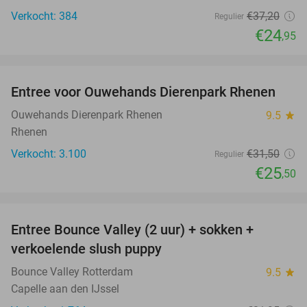
Verkocht: 384
€37
,20
Regulier
€24
,95
favorite_border
Entree voor Ouwehands Dierenpark Rhenen
19%
Ouwehands Dierenpark Rhenen
9.5
star
Rhenen
Verkocht: 3.100
€31
,50
Regulier
€25
,50
favorite_border
Entree Bounce Valley (2 uur) + sokken +
46%
verkoelende slush puppy
Bounce Valley Rotterdam
9.5
star
Capelle aan den IJssel