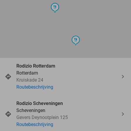
food
food
food
Rodizio Rotterdam
Rotterdam
Kruiskade 24
Routebeschrijving
Rodizio Scheveningen
Scheveningen
Gevers Deynootplein 125
Routebeschrijving