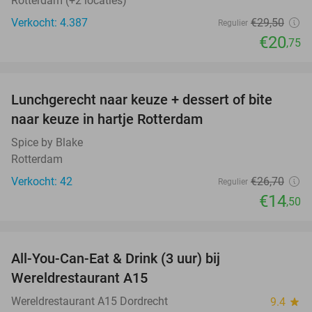
Rotterdam (+2 locaties)
Verkocht: 4.387
€29
,50
Regulier
€20
,75
favorite_border
Lunchgerecht naar keuze + dessert of bite
46%
naar keuze in hartje Rotterdam
Spice by Blake
Rotterdam
Verkocht: 42
€26
,70
Regulier
€14
,50
favorite_border
All-You-Can-Eat & Drink (3 uur) bij
19%
Wereldrestaurant A15
Wereldrestaurant A15 Dordrecht
9.4
star