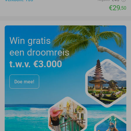
€29
,50
Win gratis
een droomreis
t.w.v. €3.000
Doe mee!