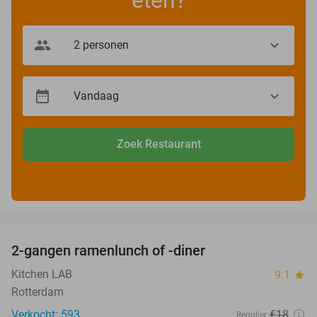
Zoek Restaurant
favorite_border
2-gangen ramenlunch of -diner
34%
Kitchen LAB
9.1
star
Rotterdam
Verkocht: 593
€18
Regulier