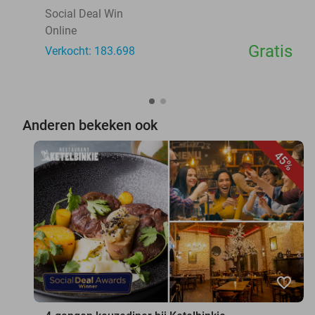
Social Deal Win
Online
Gratis
Verkocht: 183.698
Anderen bekeken ook
45%
favorite_border