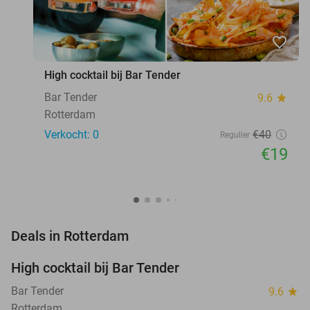
favorite_border
High cocktail bij Bar Tender
Bar Tender
9.6
star
Rotterdam
Verkocht: 0
€40
Regulier
€19
favorite_border
Deals in Rotterdam
High cocktail bij Bar Tender
53%
NEW
TODAY
Bar Tender
9.6
star
Rotterdam