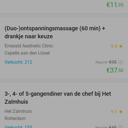
€11
,95
favorite_border
(Duo-)ontspanningsmassage (60 min) +
61%
drankje naar keuze
Emerald Aesthetic Clinic
9.4
star
Capelle aan den IJssel
Verkocht: 212
€95
Regulier
€37
,50
favorite_border
3-, 4- of 5-gangendiner van de chef bij Het
34%
Zalmhuis
Het Zalmhuis
9.1
star
Rotterdam
Verkocht: 155
€45
Regulier