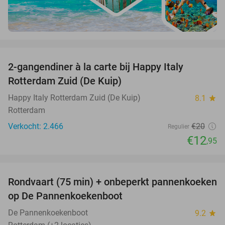
favorite_border
2-gangendiner à la carte bij Happy Italy
35%
Rotterdam Zuid (De Kuip)
Happy Italy Rotterdam Zuid (De Kuip)
8.1
star
Rotterdam
Verkocht: 2.466
€20
Regulier
€12
,95
favorite_border
Rondvaart (75 min) + onbeperkt pannenkoeken
30%
op De Pannenkoekenboot
De Pannenkoekenboot
9.2
star