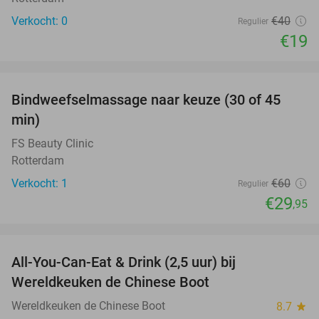
Verkocht: 0
€40
Regulier
€19
favorite_border
Bindweefselmassage naar keuze (30 of 45
50%
NEW
min)
TODAY
FS Beauty Clinic
Rotterdam
Verkocht: 1
€60
Regulier
€29
,95
favorite_border
All-You-Can-Eat & Drink (2,5 uur) bij
14%
Wereldkeuken de Chinese Boot
Wereldkeuken de Chinese Boot
8.7
star