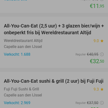
€11
,95
favorite_border
All-You-Can-Eat (2,5 uur) + 3 glazen bier/wijn +
21%
onbeperkt fris bij Wereldrestaurant Altijd
Wereldrestaurant Altijd
9.0
star
Capelle aan den IJssel
Verkocht: 1.688
€40
,95
Regulier
€32
,50
favorite_border
All-You-Can-Eat sushi & grill (2 uur) bij Fuji Fuji
21%
Fuji Fuji Sushi & Grill
9.3
star
Capelle aan den IJssel
Verkocht: 2.969
€37
,50
Regulier