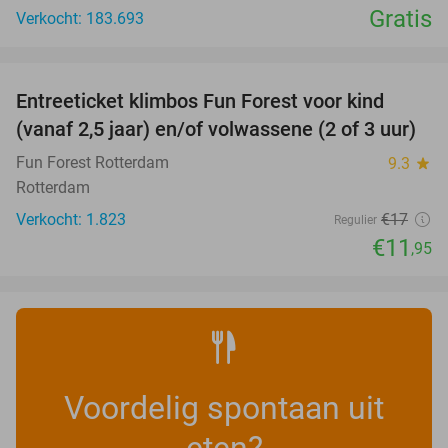
Gratis
Verkocht: 183.693
favorite_border
Entreeticket klimbos Fun Forest voor kind
30%
(vanaf 2,5 jaar) en/of volwassene (2 of 3 uur)
Fun Forest Rotterdam
9.3
star
Rotterdam
Verkocht: 1.823
€17
Regulier
€11
,95
Voordelig spontaan uit
eten?