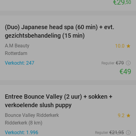
€29
,50
favorite_border
(Duo) Japanese head spa (60 min) + evt.
38%
gezichtsbehandeling (15 min)
A.M Beauty
10.0
star
Rotterdam
Verkocht: 247
€79
Regulier
€49
favorite_border
Entree Bounce Valley (2 uur) + sokken +
46%
verkoelende slush puppy
Bounce Valley Ridderkerk
9.2
star
Ridderkerk (8 km)
Verkocht: 1.996
€21
,95
Regulier