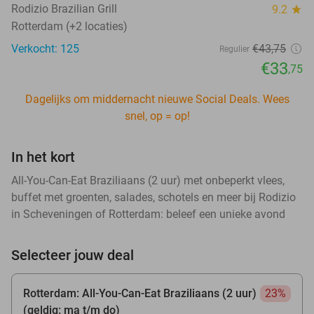
Rodizio Brazilian Grill
9.2
star
Rotterdam (+2 locaties)
Verkocht: 125
€43
,75
Regulier
€33
,75
Dagelijks om middernacht nieuwe Social Deals. Wees
snel, op = op!
In het kort
All-You-Can-Eat Braziliaans (2 uur) met onbeperkt vlees,
buffet met groenten, salades, schotels en meer bij Rodizio
in Scheveningen of Rotterdam: beleef een unieke avond
Selecteer jouw deal
Rotterdam: All-You-Can-Eat Braziliaans (2 uur)
23%
(geldig: ma t/m do)