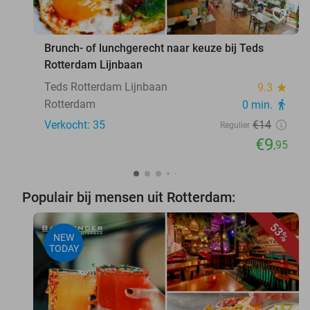
favorite_border
Brunch- of lunchgerecht naar keuze bij Teds
Rotterdam Lijnbaan
Teds Rotterdam Lijnbaan
9.3
star
Rotterdam
0 min.
directions_walk
Verkocht: 35
€14
Regulier
€9
,95
Populair bij mensen uit Rotterdam:
53%
NEW
TODAY