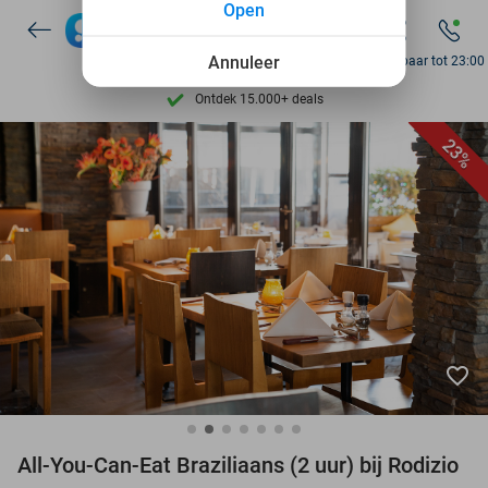
Open
Annuleer
Bereikbaar tot 23:00
Ontdek 15.000+ deals
7 dagen per week beschikbaar
23%
10+ miljoen leden
9,4
op basis van
205.983 reviews
Ontdek 15.000+ deals
7 dagen per week beschikbaar
10+ miljoen leden
favorite_border
All-You-Can-Eat Braziliaans (2 uur) bij Rodizio