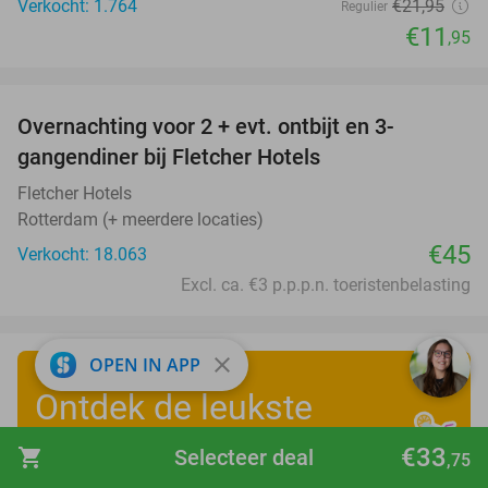
Verkocht: 1.764
€21
,95
Regulier
€11
,95
favorite_border
Overnachting voor 2 + evt. ontbijt en 3-
gangendiner bij Fletcher Hotels
Fletcher Hotels
Rotterdam (+ meerdere locaties)
€45
Verkocht: 18.063
Excl. ca. €3 p.p.p.n. toeristenbelasting
close
OPEN IN APP
Ontdek de leukste
zomervakantiedeals
!
€33
shopping_cart
Selecteer deal
,75