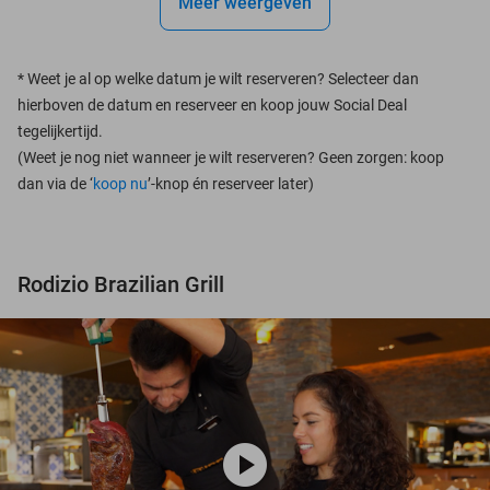
Meer weergeven
*
Weet je al op welke datum je wilt reserveren? Selecteer dan
hierboven de datum en reserveer en koop jouw Social Deal
tegelijkertijd.
(Weet je nog niet wanneer je wilt reserveren? Geen zorgen: koop
dan via de ‘
koop nu
’-knop én reserveer later)
Rodizio Brazilian Grill
play_circle