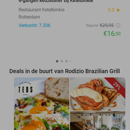
4-gangen keuzediner bij Ketelbinkie
Restaurant Ketelbinkie
9.0
star
Rotterdam
Verkocht: 7.206
€29
,95
Regulier
€16
,50
Deals in de buurt van Rodizio Brazilian Grill
29%