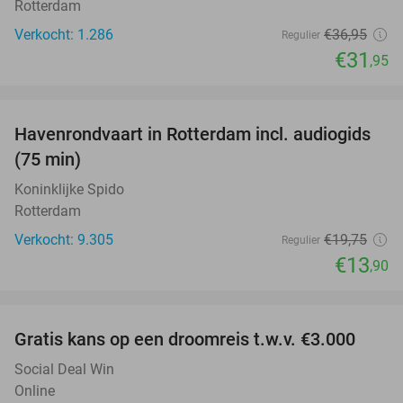
Rotterdam
Verkocht: 1.286
€36
,95
Regulier
€31
,95
favorite_border
Havenrondvaart in Rotterdam incl. audiogids
30%
(75 min)
Koninklijke Spido
Rotterdam
Verkocht: 9.305
€19
,75
Regulier
€13
,90
favorite_border
Gratis kans op een droomreis t.w.v. €3.000
Social Deal Win
Online