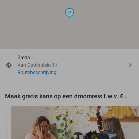
food
Breda
Van Coothplein 17
Routebeschrijving
Maak gratis kans op een droomreis t.w.v. €3.000!