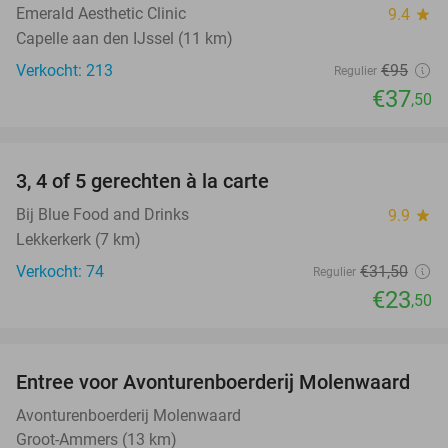
Emerald Aesthetic Clinic
9.4
star
Capelle aan den IJssel (11 km)
Verkocht: 213
€95
Regulier
€37
,50
favorite_border
3, 4 of 5 gerechten à la carte
25%
Bij Blue Food and Drinks
9.9
star
Lekkerkerk (7 km)
Verkocht: 74
€31
,50
Regulier
€23
,50
favorite_border
Entree voor Avonturenboerderij Molenwaard
27%
Avonturenboerderij Molenwaard
Groot-Ammers (13 km)