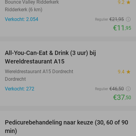
Bounce Valley Ridderkerk
9.2
star
Ridderkerk (6 km)
Verkocht: 2.054
€21
,95
Regulier
€11
,95
favorite_border
All-You-Can-Eat & Drink (3 uur) bij
19%
Wereldrestaurant A15
Wereldrestaurant A15 Dordrecht
9.4
star
Dordrecht
Verkocht: 272
€46
,50
Regulier
€37
,50
favorite_border
Pedicurebehandeling naar keuze (30, 60 of 90
53%
min)