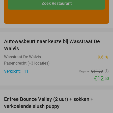
Zoek Restaurant
favorite_border
Autowasbeurt naar keuze bij Wasstraat De
29%
Walvis
Wasstraat De Walvis
9.6
star
Papendrecht (+3 locaties)
Verkocht: 111
€17
,50
Regulier
€12
,50
favorite_border
Entree Bounce Valley (2 uur) + sokken +
46%
verkoelende slush puppy