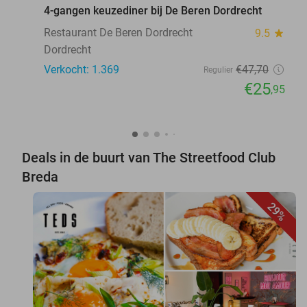
4-gangen keuzediner bij De Beren Dordrecht
Restaurant De Beren Dordrecht
9.5
star
Dordrecht
Verkocht: 1.369
€47
,70
Regulier
€25
,95
Deals in de buurt van The Streetfood Club
Breda
29%