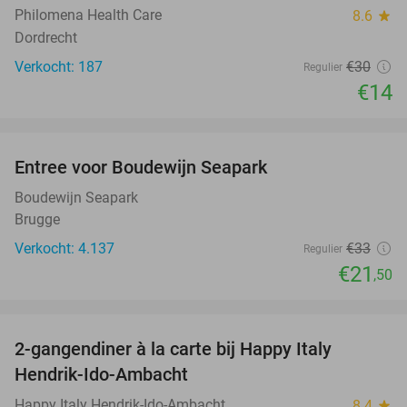
Philomena Health Care
8.6
star
Dordrecht
Verkocht: 187
€30
Regulier
€14
favorite_border
Entree voor Boudewijn Seapark
35%
Boudewijn Seapark
Brugge
Verkocht: 4.137
€33
Regulier
€21
,50
favorite_border
2-gangendiner à la carte bij Happy Italy
35%
Hendrik-Ido-Ambacht
Happy Italy Hendrik-Ido-Ambacht
8.4
star