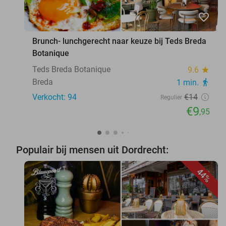
favorite_border
Brunch- lunchgerecht naar keuze bij Teds Breda
Botanique
Teds Breda Botanique
9.6
star
Breda
1 min.
directions_walk
Verkocht: 94
€14
Regulier
€9
,95
Populair bij mensen uit Dordrecht:
44%