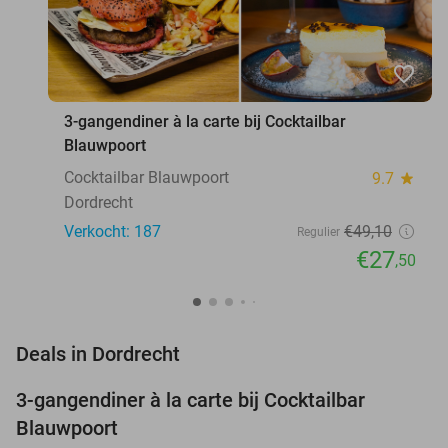
favorite_border
3-gangendiner à la carte bij Cocktailbar
Blauwpoort
Cocktailbar Blauwpoort
9.7
star
Dordrecht
Verkocht: 187
€49
,10
Regulier
€27
,50
favorite_border
Deals in Dordrecht
3-gangendiner à la carte bij Cocktailbar
44%
Blauwpoort