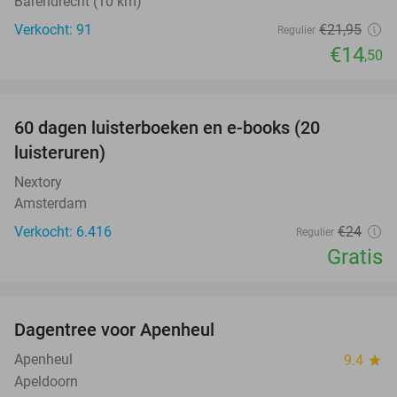
Barendrecht (10 km)
Verkocht: 91
€21
,95
Regulier
€14
,50
favorite_border
100%
60 dagen luisterboeken en e-books (20
luisteruren)
Nextory
Amsterdam
Verkocht: 6.416
€24
Regulier
Gratis
favorite_border
Dagentree voor Apenheul
36%
Apenheul
9.4
star
Apeldoorn