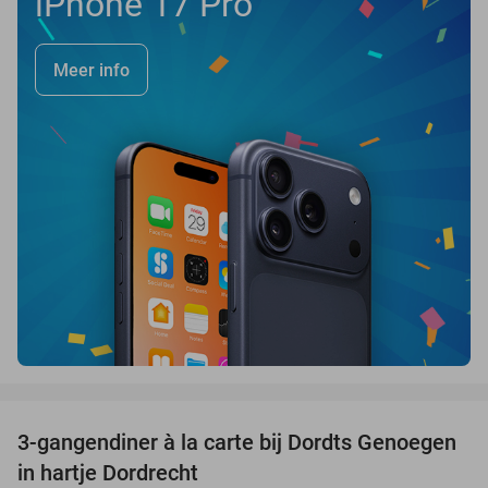
iPhone 17 Pro
Meer info
favorite_border
3-gangendiner à la carte bij Dordts Genoegen
31%
in hartje Dordrecht