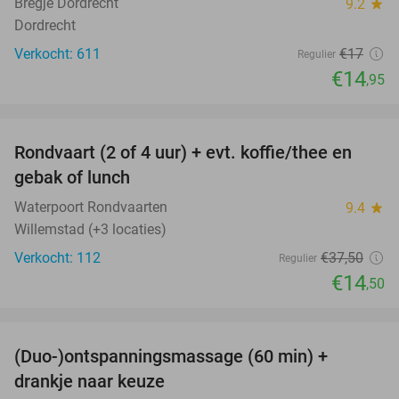
Bregje Dordrecht
9.2
star
Dordrecht
Verkocht: 611
€17
Regulier
€14
,95
favorite_border
Rondvaart (2 of 4 uur) + evt. koffie/thee en
61%
gebak of lunch
Waterpoort Rondvaarten
9.4
star
Willemstad (+3 locaties)
Verkocht: 112
€37
,50
Regulier
€14
,50
favorite_border
(Duo-)ontspanningsmassage (60 min) +
61%
drankje naar keuze