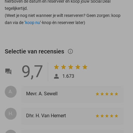
hierboven de datum en reserveer en koop jouw Social Deal
tegelijkertijd.
(Weet je nog niet wanneer je wilt reserveren? Geen zorgen: koop
dan via de ‘
koop nu
’-knop én reserveer later)
Selectie van recensies
info_outlined
9,7
1.673
A.
Mevr. A. Sewell
H.
Dhr. H. Van Hemert