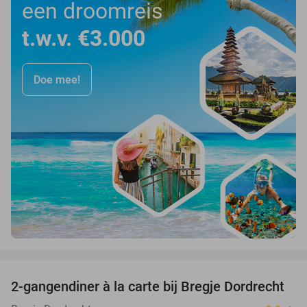
een droomreis
t.w.v. €3.000
Doe mee!
favorite_border
2-gangendiner à la carte bij Bregje Dordrecht
12%