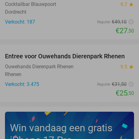
Cocktailbar Blauwpoort
9.7
star
Dordrecht
Verkocht: 187
€49
,10
Regulier
€27
,50
favorite_border
Entree voor Ouwehands Dierenpark Rhenen
19%
Ouwehands Dierenpark Rhenen
9.5
star
Rhenen
Verkocht: 3.475
€31
,50
Regulier
€25
,50
Win vandaag een gratis