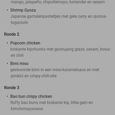
mango, jalapeño, chipotlemayo, koriander en sesam
Shrimp Gyoza
Japanse garnalenpasteitjes met gele curry en quinoa-
togarashi
Ronde 2
Popcorn chicken
krokante kipchunks met gochujang glaze, sesam, bosui
en chili
Bimi miso
gestoomde bimi in een miso-karamelsaus en met
pinda's en crispy-chili-olie
Ronde 3
Bao bun crispy chicken
fluffy bao buns met krokante kip, little gem en
kimchimayonaise