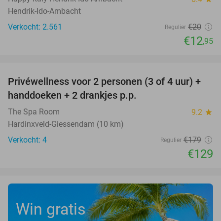
Hendrik-Ido-Ambacht
Verkocht: 2.561
€20
Regulier
€12
,95
favorite_border
Privéwellness voor 2 personen (3 of 4 uur) +
28%
handdoeken + 2 drankjes p.p.
The Spa Room
9.2
star
Hardinxveld-Giessendam (10 km)
Verkocht: 4
€179
Regulier
€129
Win gratis