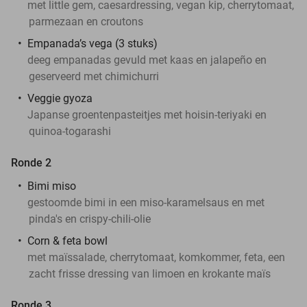
met little gem, caesardressing, vegan kip, cherrytomaat,
parmezaan en croutons
Empanada’s vega (3 stuks)
deeg empanadas gevuld met kaas en jalapeño en
geserveerd met chimichurri
Veggie gyoza
Japanse groentenpasteitjes met hoisin-teriyaki en
quinoa-togarashi
Ronde 2
Bimi miso
gestoomde bimi in een miso-karamelsaus en met
pinda's en crispy-chili-olie
Corn & feta bowl
met maïssalade, cherrytomaat, komkommer, feta, een
zacht frisse dressing van limoen en krokante maïs
Ronde 3