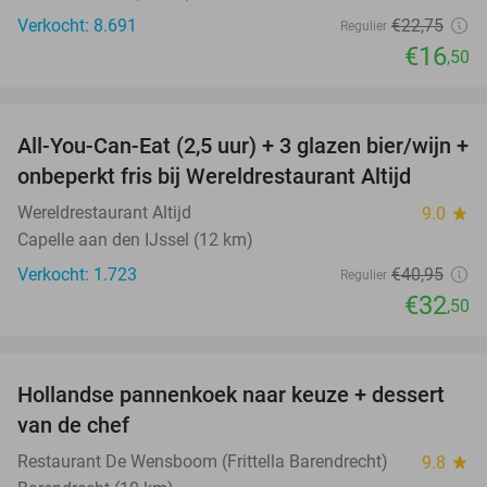
Verkocht: 8.691
€22
,75
Regulier
€16
,50
favorite_border
All-You-Can-Eat (2,5 uur) + 3 glazen bier/wijn +
21%
onbeperkt fris bij Wereldrestaurant Altijd
Wereldrestaurant Altijd
9.0
star
Capelle aan den IJssel (12 km)
Verkocht: 1.723
€40
,95
Regulier
€32
,50
favorite_border
Hollandse pannenkoek naar keuze + dessert
34%
van de chef
Restaurant De Wensboom (Frittella Barendrecht)
9.8
star