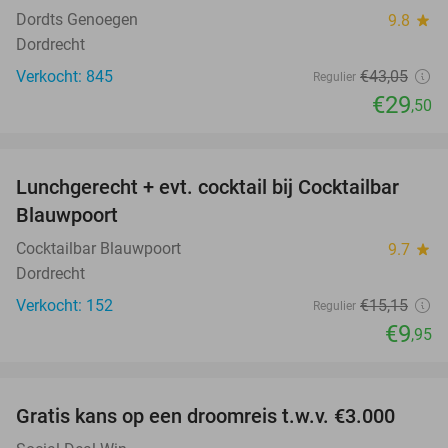
Dordts Genoegen
9.8
star
Dordrecht
Verkocht: 845
€43
,05
Regulier
€29
,50
favorite_border
Lunchgerecht + evt. cocktail bij Cocktailbar
34%
Blauwpoort
Cocktailbar Blauwpoort
9.7
star
Dordrecht
Verkocht: 152
€15
,15
Regulier
€9
,95
favorite_border
Gratis kans op een droomreis t.w.v. €3.000