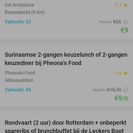
Sol Andalucia
8.7
star
Barendrecht (9 km)
Verkocht: 33
€25
Regulier
€9
favorite_border
Surinaamse 2-gangen keuzelunch of 2-gangen
39%
keuzediner bij Pheona's Food
Pheona's Food
9.6
star
Alblasserdam
Verkocht: 43
€15
,70
Regulier
€9
,50
favorite_border
Rondvaart (2 uur) door Rotterdam + onbeperkt
24%
spareribs of brunchbuffet bij de Leckers Boot