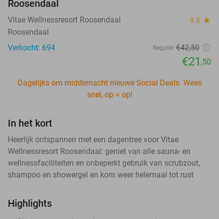
Roosendaal
Vitae Wellnessresort Roosendaal
9.6
star
Roosendaal
Verkocht: 694
€42
,50
Regulier
€21
,50
Dagelijks om middernacht nieuwe Social Deals. Wees
snel, op = op!
In het kort
Heerlijk ontspannen met een dagentree voor Vitae
Wellnessresort Roosendaal: geniet van alle sauna- en
wellnessfaciliteiten en onbeperkt gebruik van scrubzout,
shampoo en showergel en kom weer helemaal tot rust
Highlights