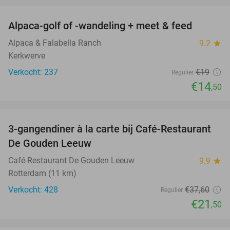
Alpaca-golf of -wandeling + meet & feed
24%
Alpaca & Falabella Ranch
9.2
star
Kerkwerve
Verkocht: 237
€19
Regulier
€14
,50
favorite_border
3-gangendiner à la carte bij Café-Restaurant
43%
De Gouden Leeuw
Café-Restaurant De Gouden Leeuw
9.9
star
Rotterdam (11 km)
Verkocht: 428
€37
,60
Regulier
€21
,50
favorite_border