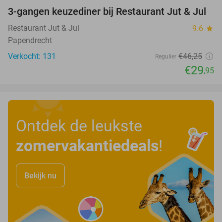
3-gangen keuzediner bij Restaurant Jut & Jul
35%
Restaurant Jut & Jul
9.6
star
Papendrecht
Verkocht: 131
€46
,25
Regulier
€29
,95
Ontdek de leukste
zomervakantiedeals
!
Bekijk nu