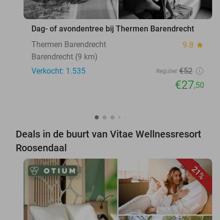
Dag- of avondentree bij Thermen Barendrecht
Thermen Barendrecht
9.8
star
Barendrecht (9 km)
Verkocht: 1.535
€52
Regulier
€27
,50
Deals in de buurt van Vitae Wellnessresort
Roosendaal
21%