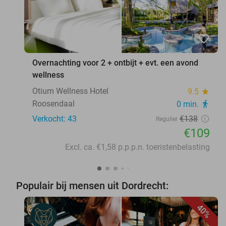
favorite_border
Overnachting voor 2 + ontbijt + evt. een avond
wellness
Otium Wellness Hotel
9.5
star
Roosendaal
0 min.
directions_walk
Verkocht: 43
€138
Regulier
€109
Excl. ca. €1,58 p.p.p.n. toeristenbelasting
Populair bij mensen uit Dordrecht:
40%