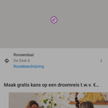
wellness
Roosendaal
De Stok 6
Routebeschrijving
Maak gratis kans op een droomreis t.w.v. €3.000!