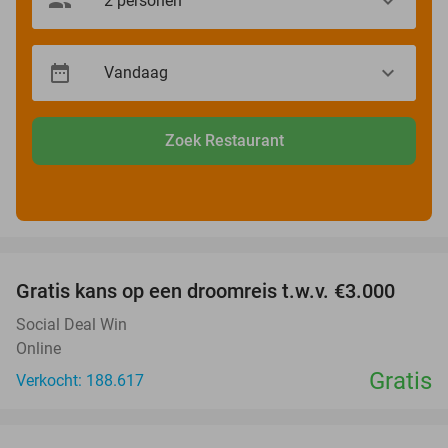
Zoek Restaurant
favorite_border
Gratis kans op een droomreis t.w.v. €3.000
Social Deal Win
Online
Gratis
Verkocht: 188.617
favorite_border