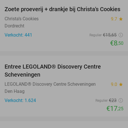
Zoete proeverij + drankje bij Christa's Cookies
46%
Christa’s Cookies
9.7
star
Dordrecht
Verkocht: 441
€15
,65
Regulier
€8
,50
favorite_border
Entree LEGOLAND® Discovery Centre
25%
Scheveningen
LEGOLAND® Discovery Centre Scheveningen
9.0
star
Den Haag
Verkocht: 1.624
€23
Regulier
€17
,25
favorite_border