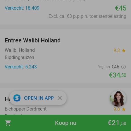
€45
Verkocht: 18.409
Excl. ca. €3 p.p.p.n. toeristenbelasting
favorite_border
Entree Walibi Holland
25%
Walibi Holland
9.3
star
Biddinghuizen
Verkocht: 5.243
€46
Regulier
€34
,50
favorite_border
close
OPEN IN APP
Huur e-chopper (3 uur)
29%
E-chopper Dordrecht
9.8
star
Dordrecht
€21
shopping_cart
Koop nu
,50
Verkocht: 83
€35
Regulier