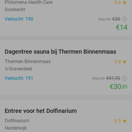
Philomena Health Care
8.6
star
Dordrecht
Verkocht: 190
€30
Regulier
€14
favorite_border
Dagentree sauna bij Thermen Binnenmaas
26%
Thermen Binnenmaas
9.8
star
's-Gravendeel
Verkocht: 191
€41
,95
Regulier
€30
,95
favorite_border
Entree voor het Dolfinarium
36%
Dolfinarium
8.5
star
Harderwijk