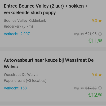
Entree Bounce Valley (2 uur) + sokken +
46%
verkoelende slush puppy
Bounce Valley Ridderkerk
9.3
star
Ridderkerk (6 km)
Verkocht: 2.097
€21
,95
Regulier
€11
,95
favorite_border
Autowasbeurt naar keuze bij Wasstraat De
29%
Walvis
Wasstraat De Walvis
9.6
star
Papendrecht (+3 locaties)
Verkocht: 158
€17
,50
Regulier
€12
,50
favorite_border