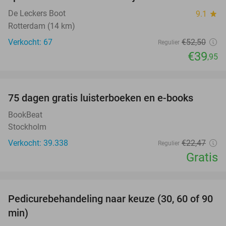
De Leckers Boot
9.1
star
Rotterdam (14 km)
Verkocht: 67
€52
,50
Regulier
€39
,95
favorite_border
100%
75 dagen gratis luisterboeken en e-books
BookBeat
Stockholm
Verkocht: 39.338
€22
,47
Regulier
Gratis
favorite_border
Pedicurebehandeling naar keuze (30, 60 of 90
53%
min)