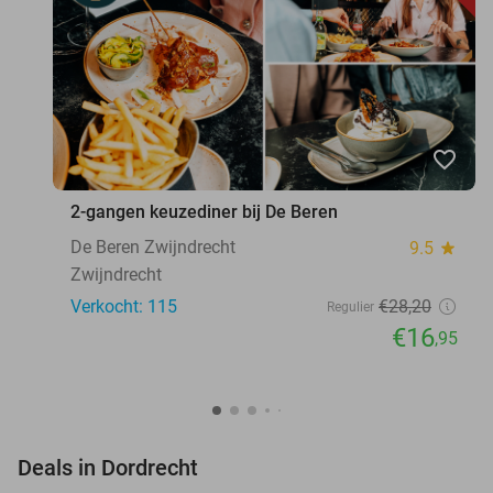
favorite_border
2-gangen keuzediner bij De Beren
De Beren Zwijndrecht
9.5
star
Zwijndrecht
Verkocht: 115
€28
,20
Regulier
€16
,95
favorite_border
Deals in Dordrecht