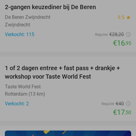
2-gangen keuzediner bij De Beren
40%
De Beren Zwijndrecht
9.5
star
Zwijndrecht
Verkocht: 115
€28
,20
Regulier
€16
,95
favorite_border
1 of 2 dagen entree + fast pass + drankje +
56%
NEW
workshop voor Taste World Fest
TODAY
Taste World Fest
Rotterdam (13 km)
Verkocht: 2
€40
Regulier
€17
,50