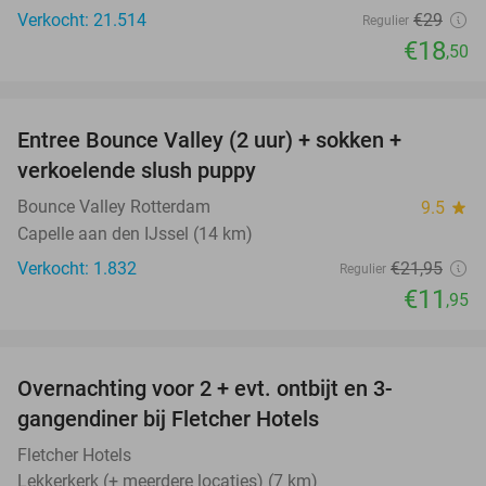
Verkocht: 21.514
€29
Regulier
€18
,50
favorite_border
Entree Bounce Valley (2 uur) + sokken +
46%
verkoelende slush puppy
Bounce Valley Rotterdam
9.5
star
Capelle aan den IJssel (14 km)
Verkocht: 1.832
€21
,95
Regulier
€11
,95
favorite_border
Overnachting voor 2 + evt. ontbijt en 3-
gangendiner bij Fletcher Hotels
Fletcher Hotels
Lekkerkerk (+ meerdere locaties) (7 km)