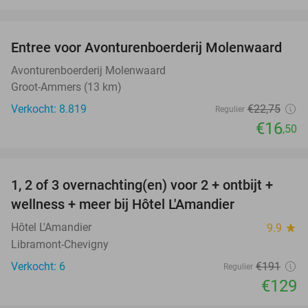
favorite_border
Entree voor Avonturenboerderij Molenwaard
27%
Avonturenboerderij Molenwaard
Groot-Ammers (13 km)
Verkocht: 8.819
€22
,75
Regulier
€16
,50
favorite_border
1, 2 of 3 overnachting(en) voor 2 + ontbijt +
32%
NEW
wellness + meer bij Hôtel L'Amandier
TODAY
Hôtel L'Amandier
9.9
star
Libramont-Chevigny
Verkocht: 6
€191
Regulier
€129
favorite_border