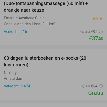
(Duo-)ontspanningsmassage (60 min) +
61%
drankje naar keuze
Emerald Aesthetic Clinic
9.5
star
Capelle aan den IJssel (11 km)
Verkocht: 216
€95
Regulier
€37
,50
favorite_border
100%
60 dagen luisterboeken en e-books (20
luisteruren)
Nextory
Amsterdam
Verkocht: 6.474
€24
Regulier
Gratis
favorite_border