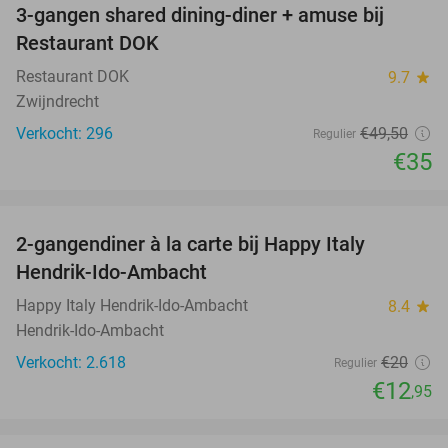
3-gangen shared dining-diner + amuse bij
29%
Restaurant DOK
Restaurant DOK
9.7
star
Zwijndrecht
Verkocht: 296
€49
,50
Regulier
€35
favorite_border
2-gangendiner à la carte bij Happy Italy
35%
Hendrik-Ido-Ambacht
Happy Italy Hendrik-Ido-Ambacht
8.4
star
Hendrik-Ido-Ambacht
Verkocht: 2.618
€20
Regulier
€12
,95
favorite_border