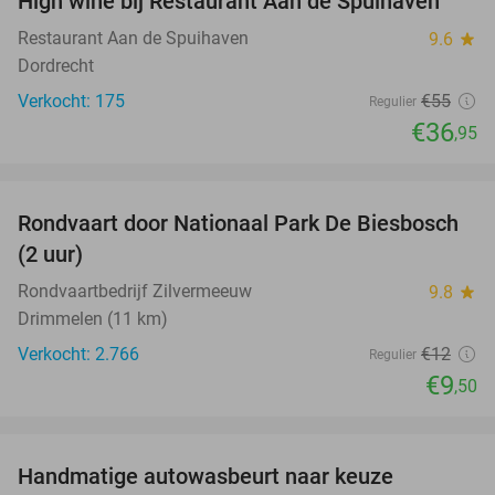
High wine bij Restaurant Aan de Spuihaven
33%
Restaurant Aan de Spuihaven
9.6
star
Dordrecht
Verkocht: 175
€55
Regulier
€36
,95
favorite_border
Rondvaart door Nationaal Park De Biesbosch
21%
(2 uur)
Rondvaartbedrijf Zilvermeeuw
9.8
star
Drimmelen (11 km)
Verkocht: 2.766
€12
Regulier
€9
,50
favorite_border
Handmatige autowasbeurt naar keuze
64%