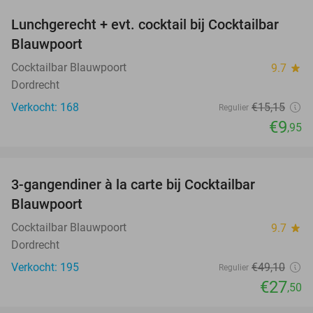
Lunchgerecht + evt. cocktail bij Cocktailbar
34%
Blauwpoort
Cocktailbar Blauwpoort
9.7
star
Dordrecht
Verkocht: 168
€15
,15
Regulier
€9
,95
favorite_border
3-gangendiner à la carte bij Cocktailbar
44%
Blauwpoort
Cocktailbar Blauwpoort
9.7
star
Dordrecht
Verkocht: 195
€49
,10
Regulier
€27
,50