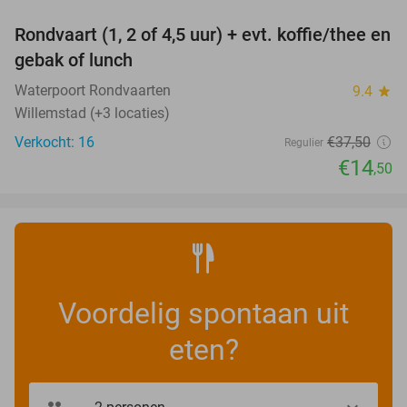
Rondvaart (1, 2 of 4,5 uur) + evt. koffie/thee en
61%
NEW
gebak of lunch
TODAY
Waterpoort Rondvaarten
9.4
star
Willemstad (+3 locaties)
Verkocht: 16
€37
,50
Regulier
€14
,50
Voordelig spontaan uit
eten?