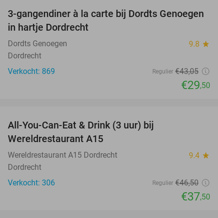
3-gangendiner à la carte bij Dordts Genoegen
31%
in hartje Dordrecht
Dordts Genoegen
9.8
star
Dordrecht
Verkocht: 869
€43
,05
Regulier
€29
,50
favorite_border
All-You-Can-Eat & Drink (3 uur) bij
19%
Wereldrestaurant A15
Wereldrestaurant A15 Dordrecht
9.4
star
Dordrecht
Verkocht: 306
€46
,50
Regulier
€37
,50
favorite_border