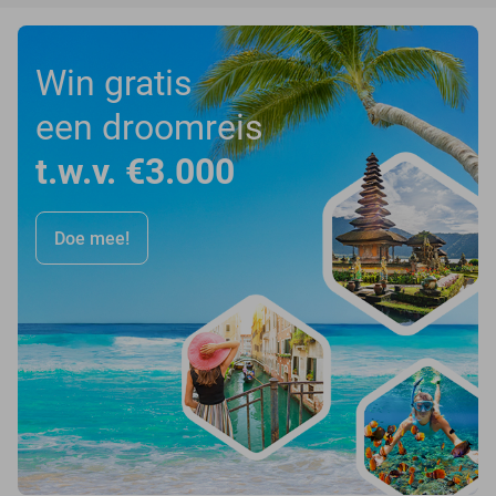
Win gratis
een droomreis
t.w.v. €3.000
Doe mee!