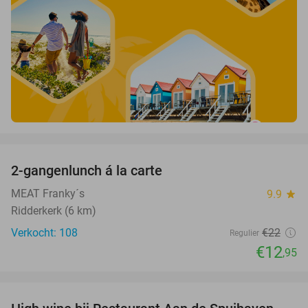
favorite_border
2-gangenlunch á la carte
41%
MEAT Franky´s
9.9
star
Ridderkerk (6 km)
Verkocht: 108
€22
Regulier
€12
,95
favorite_border