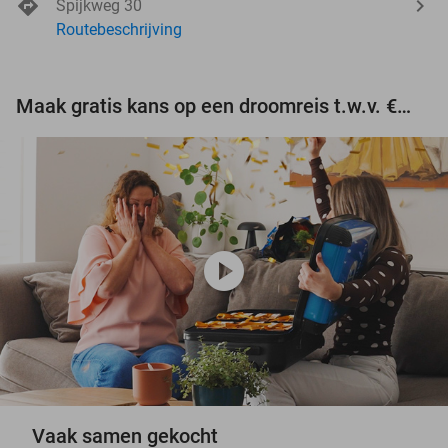
Spijkweg 30
Routebeschrijving
Maak gratis kans op een droomreis t.w.v. €3.000!
play_circle
Vaak samen gekocht