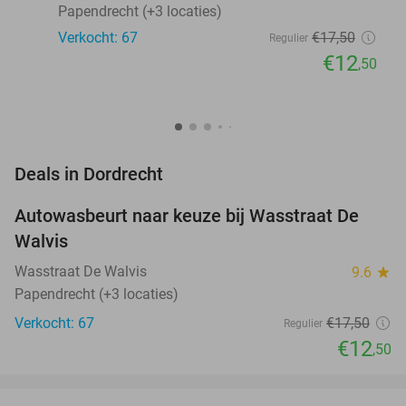
Papendrecht (+3 locaties)
Verkocht: 67
€17
,50
Regulier
€12
,50
favorite_border
Deals in Dordrecht
Autowasbeurt naar keuze bij Wasstraat De
29%
Walvis
Wasstraat De Walvis
9.6
star
Papendrecht (+3 locaties)
Verkocht: 67
€17
,50
Regulier
€12
,50
favorite_border