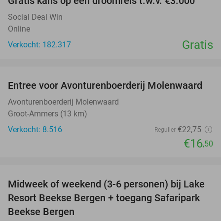
Gratis kans op een droomreis t.w.v. €3.000
Social Deal Win
Online
Gratis
Verkocht: 182.317
favorite_border
Entree voor Avonturenboerderij Molenwaard
27%
Avonturenboerderij Molenwaard
Groot-Ammers (13 km)
Verkocht: 8.516
€22
,75
Regulier
€16
,50
favorite_border
Midweek of weekend (3-6 personen) bij Lake
53%
Resort Beekse Bergen + toegang Safaripark
Beekse Bergen