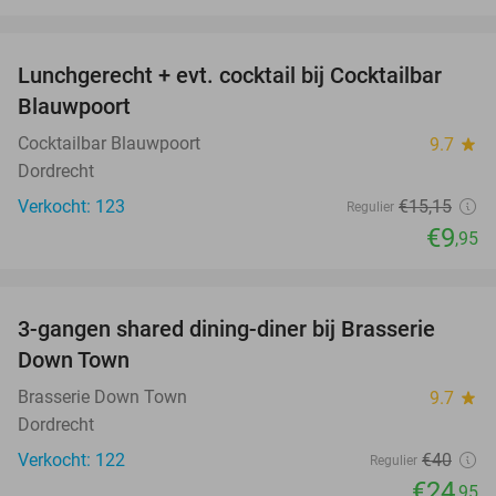
favorite_border
Lunchgerecht + evt. cocktail bij Cocktailbar
34%
Blauwpoort
Cocktailbar Blauwpoort
9.7
star
Dordrecht
Verkocht: 123
€15
,15
Regulier
€9
,95
favorite_border
3-gangen shared dining-diner bij Brasserie
38%
Down Town
Brasserie Down Town
9.7
star
Dordrecht
Verkocht: 122
€40
Regulier
€24
,95