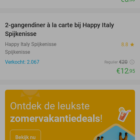
favorite_border
2-gangendiner à la carte bij Happy Italy
35%
Spijkenisse
Happy Italy Spijkenisse
8.8
star
Spijkenisse
Verkocht: 2.067
€20
Regulier
€12
,95
Ontdek de leukste
zomervakantiedeals
!
Bekijk nu