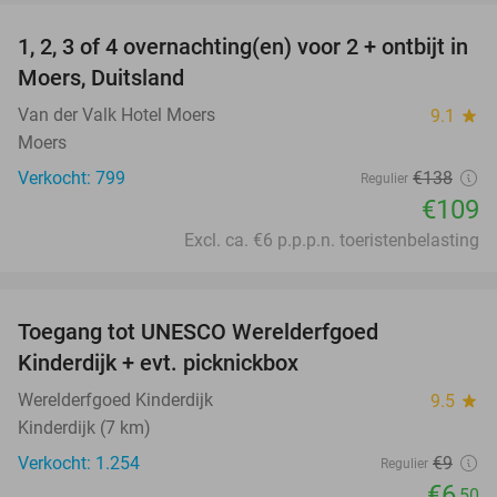
1, 2, 3 of 4 overnachting(en) voor 2 + ontbijt in
21%
Moers, Duitsland
Van der Valk Hotel Moers
9.1
star
Moers
Verkocht: 799
€138
Regulier
€109
Excl. ca. €6 p.p.p.n. toeristenbelasting
favorite_border
Toegang tot UNESCO Werelderfgoed
28%
Kinderdijk + evt. picknickbox
Werelderfgoed Kinderdijk
9.5
star
Kinderdijk (7 km)
Verkocht: 1.254
€9
Regulier
€6
,50