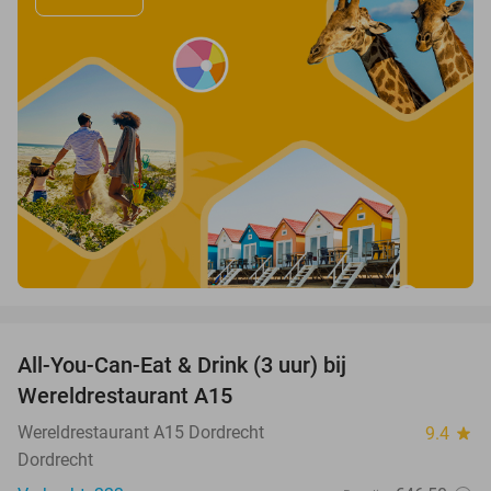
favorite_border
All-You-Can-Eat & Drink (3 uur) bij
19%
Wereldrestaurant A15
Wereldrestaurant A15 Dordrecht
9.4
star
Dordrecht