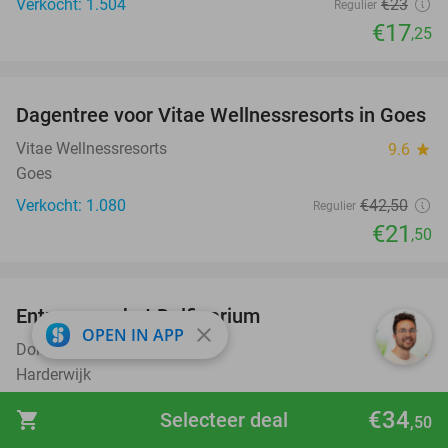
Verkocht: 1.504
€23
Regulier
€17
,25
favorite_border
Dagentree voor Vitae Wellnessresorts in Goes
49%
Vitae Wellnessresorts
9.6
star
Goes
Verkocht: 1.080
€42
,50
Regulier
€21
,50
favorite_border
Entree voor het Dolfinarium
36%
close
OPEN IN APP
Dolfinarium
8.5
star
Harderwijk
Verkocht: 20.180
€29
Regulier
€34
shopping_cart
Selecteer deal
,50
€18
,50