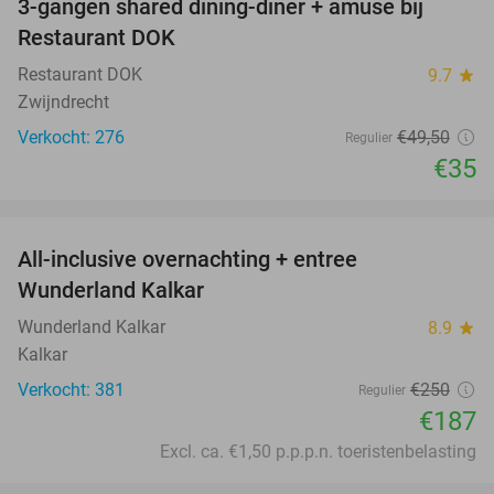
3-gangen shared dining-diner + amuse bij
29%
Restaurant DOK
Restaurant DOK
9.7
star
Zwijndrecht
Verkocht: 276
€49
,50
Regulier
€35
favorite_border
All-inclusive overnachting + entree
25%
Wunderland Kalkar
Wunderland Kalkar
8.9
star
Kalkar
Verkocht: 381
€250
Regulier
€187
Excl. ca. €1,50 p.p.p.n. toeristenbelasting