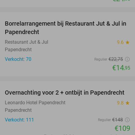
favorite_border
Borrelarrangement bij Restaurant Jut & Jul in
34%
Papendrecht
Restaurant Jut & Jul
9.6
star
Papendrecht
Verkocht: 70
€22
,75
Regulier
€14
,95
favorite_border
Overnachting voor 2 + ontbijt in Papendrecht
26%
Leonardo Hotel Papendrecht
9.8
star
Papendrecht
Verkocht: 111
€148
Regulier
€109