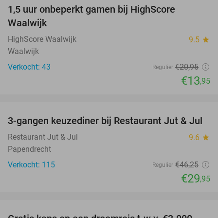
1,5 uur onbeperkt gamen bij HighScore
33%
NEW
Waalwijk
TODAY
HighScore Waalwijk
9.5
star
Waalwijk
Verkocht: 43
€20
,95
Regulier
€13
,95
favorite_border
3-gangen keuzediner bij Restaurant Jut & Jul
35%
Restaurant Jut & Jul
9.6
star
Papendrecht
Verkocht: 115
€46
,25
Regulier
€29
,95
favorite_border