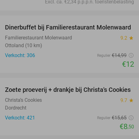
Excl. ca. €2,34 p.p.p.n. toeristenbelasting
favorite_border
Dinerbuffet bij Familierestaurant Molenwaard
20%
Familierestaurant Molenwaard
9.2
star
Ottoland (10 km)
Verkocht: 306
€14
,99
Regulier
€12
favorite_border
Zoete proeverij + drankje bij Christa's Cookies
46%
Christa’s Cookies
9.7
star
Dordrecht
Verkocht: 421
€15
,65
Regulier
€8
,50
favorite_border