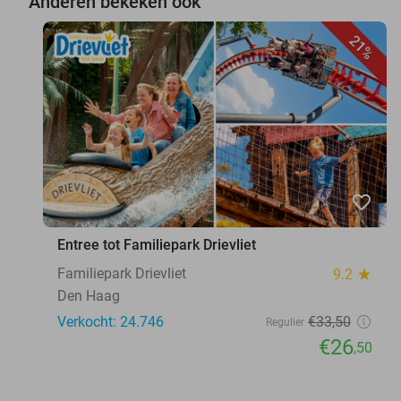
Anderen bekeken ook
21%
favorite_border
Entree tot Familiepark Drievliet
Familiepark Drievliet
9.2
star
Den Haag
Verkocht: 24.746
€33
,50
Regulier
€26
,50