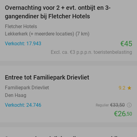
Overnachting voor 2 + evt. ontbijt en 3-
gangendiner bij Fletcher Hotels
Fletcher Hotels
Lekkerkerk (+ meerdere locaties) (7 km)
€45
Verkocht: 17.943
Excl. ca. €3 p.p.p.n. toeristenbelasting
favorite_border
Entree tot Familiepark Drievliet
21%
Familiepark Drievliet
9.2
star
Den Haag
Verkocht: 24.746
€33
,50
Regulier
€26
,50
favorite_border