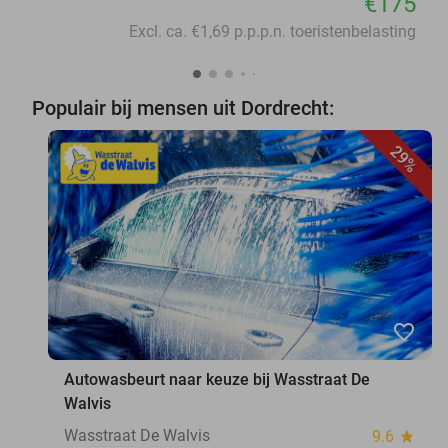
€175
Excl. ca. €1,69 p.p.p.n. toeristenbelasting
Populair bij mensen uit Dordrecht:
29%
favorite_border
Autowasbeurt naar keuze bij Wasstraat De
Walvis
Wasstraat De Walvis
9.6
star