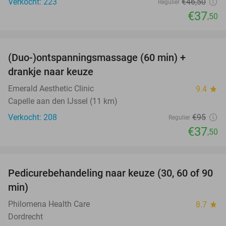
Verkocht: 223
€46
,50
Regulier
€37
,50
favorite_border
(Duo-)ontspanningsmassage (60 min) +
61%
drankje naar keuze
Emerald Aesthetic Clinic
9.4
star
Capelle aan den IJssel (11 km)
Verkocht: 208
€95
Regulier
€37
,50
favorite_border
Pedicurebehandeling naar keuze (30, 60 of 90
53%
min)
Philomena Health Care
8.7
star
Dordrecht