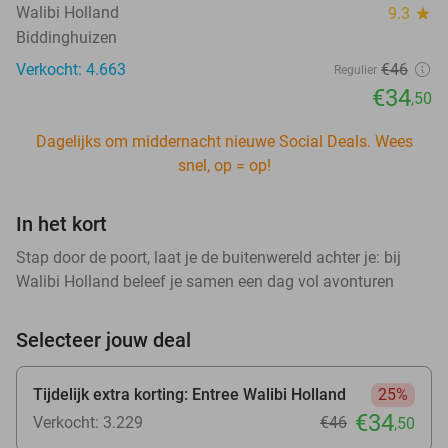
Walibi Holland
9.3
star
Biddinghuizen
Verkocht: 4.663
€46
Regulier
€34
,50
Dagelijks om middernacht nieuwe Social Deals. Wees
snel, op = op!
In het kort
Stap door de poort, laat je de buitenwereld achter je: bij
Walibi Holland beleef je samen een dag vol avonturen
Selecteer jouw deal
Tijdelijk extra korting: Entree Walibi Holland
25%
€34
Verkocht: 3.229
€46
,50