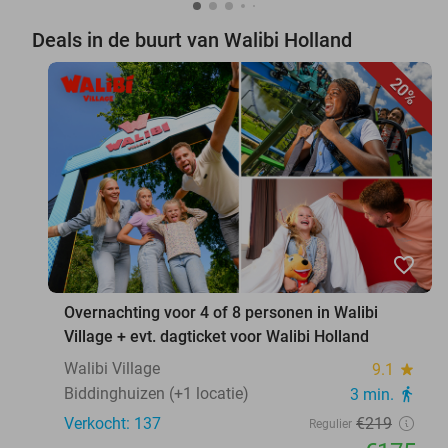
Deals in de buurt van Walibi Holland
20%
favorite_border
Overnachting voor 4 of 8 personen in Walibi
Village + evt. dagticket voor Walibi Holland
Walibi Village
9.1
star
Biddinghuizen (+1 locatie)
3 min.
directions_walk
Verkocht: 137
€219
Regulier