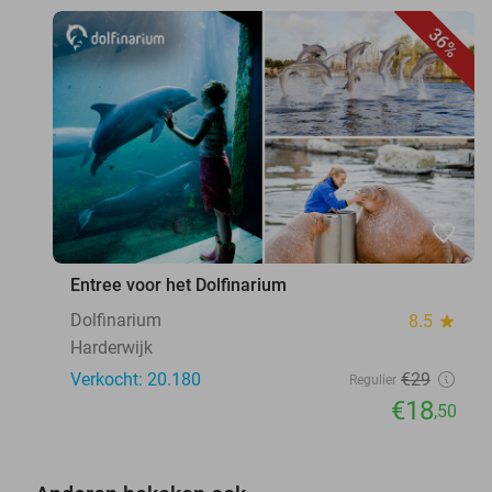
36%
favorite_border
Entree voor het Dolfinarium
Dolfinarium
8.5
star
Harderwijk
Verkocht: 20.180
€29
Regulier
€18
,50