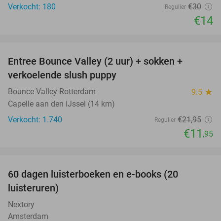
Verkocht: 180
€30
Regulier
€14
favorite_border
Entree Bounce Valley (2 uur) + sokken +
46%
verkoelende slush puppy
Bounce Valley Rotterdam
9.5
star
Capelle aan den IJssel (14 km)
Verkocht: 1.740
€21
,95
Regulier
€11
,95
favorite_border
100%
60 dagen luisterboeken en e-books (20
luisteruren)
Nextory
Amsterdam