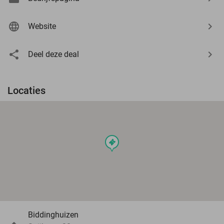
Website
Deel deze deal
Locaties
events
Biddinghuizen