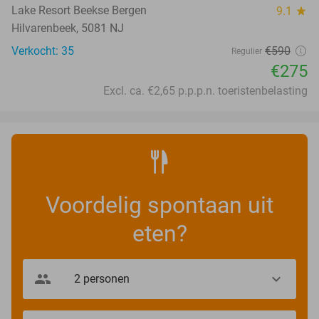
Lake Resort Beekse Bergen
9.1
star
Hilvarenbeek, 5081 NJ
Verkocht: 35
€590
Regulier
€275
Excl. ca. €2,65 p.p.p.n. toeristenbelasting
Voordelig spontaan uit
eten?