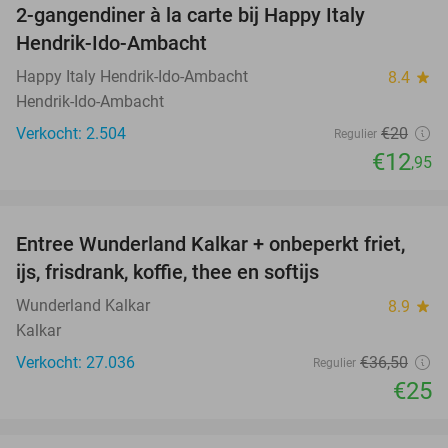
2-gangendiner à la carte bij Happy Italy
35%
Hendrik-Ido-Ambacht
Happy Italy Hendrik-Ido-Ambacht
8.4
star
Hendrik-Ido-Ambacht
Verkocht: 2.504
€20
Regulier
€12
,95
favorite_border
Entree Wunderland Kalkar + onbeperkt friet,
32%
ijs, frisdrank, koffie, thee en softijs
Wunderland Kalkar
8.9
star
Kalkar
Verkocht: 27.036
€36
,50
Regulier
€25
favorite_border