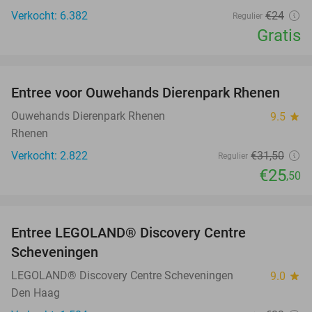
Verkocht: 6.382
€24
Regulier
Gratis
favorite_border
Entree voor Ouwehands Dierenpark Rhenen
19%
Ouwehands Dierenpark Rhenen
9.5
star
Rhenen
Verkocht: 2.822
€31
,50
Regulier
€25
,50
favorite_border
Entree LEGOLAND® Discovery Centre
25%
Scheveningen
LEGOLAND® Discovery Centre Scheveningen
9.0
star
Den Haag