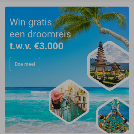
Win gratis
een droomreis
t.w.v. €3.000
Doe mee!