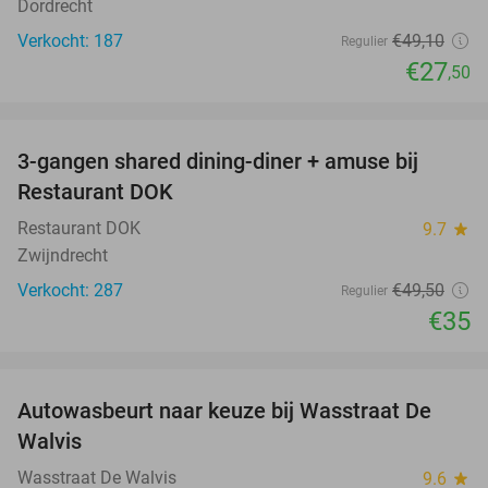
Dordrecht
Verkocht: 187
€49
,10
Regulier
€27
,50
favorite_border
3-gangen shared dining-diner + amuse bij
29%
Restaurant DOK
Restaurant DOK
9.7
star
Zwijndrecht
Verkocht: 287
€49
,50
Regulier
€35
favorite_border
Autowasbeurt naar keuze bij Wasstraat De
29%
Walvis
Wasstraat De Walvis
9.6
star