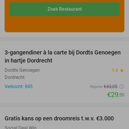
Zoek Restaurant
favorite_border
3-gangendiner à la carte bij Dordts Genoegen
31%
in hartje Dordrecht
Dordts Genoegen
9.8
star
Dordrecht
Verkocht: 845
€43
,05
Regulier
€29
,50
favorite_border
Gratis kans op een droomreis t.w.v. €3.000
Social Deal Win