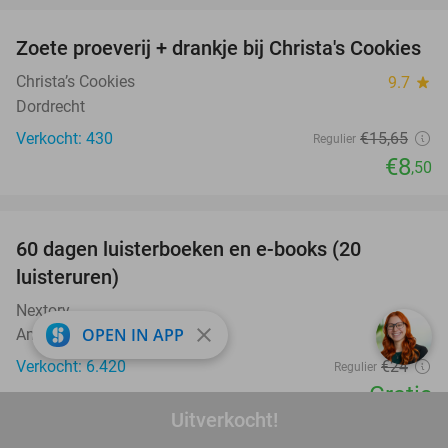
Zoete proeverij + drankje bij Christa's Cookies
46%
Christa’s Cookies
9.7
star
Dordrecht
Verkocht: 430
€15
,65
Regulier
€8
,50
favorite_border
100%
60 dagen luisterboeken en e-books (20
luisteruren)
Nextory
close
OPEN IN APP
Amsterdam
Verkocht: 6.420
€24
Regulier
Gratis
Uitverkocht!
favorite_border