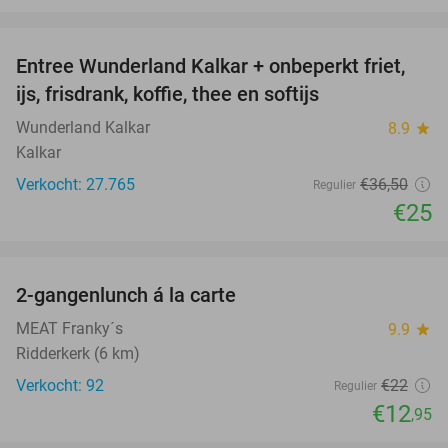
favorite_border
Entree Wunderland Kalkar + onbeperkt friet,
32%
ijs, frisdrank, koffie, thee en softijs
Wunderland Kalkar
8.9
star
Kalkar
Verkocht: 27.765
€36
,50
Regulier
€25
favorite_border
2-gangenlunch á la carte
41%
MEAT Franky´s
9.9
star
Ridderkerk (6 km)
Verkocht: 92
€22
Regulier
€12
,95
favorite_border