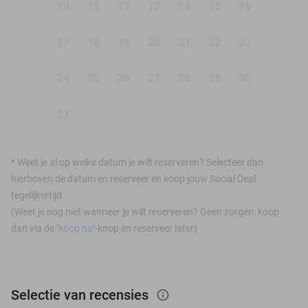
10
11
12
13
14
15
16
17
18
19
20
21
22
23
24
25
26
27
28
29
30
31
*
Weet je al op welke datum je wilt reserveren? Selecteer dan
hierboven de datum en reserveer en koop jouw Social Deal
tegelijkertijd.
(Weet je nog niet wanneer je wilt reserveren? Geen zorgen: koop
dan via de ‘
koop nu
’-knop én reserveer later)
Selectie van recensies
info_outlined