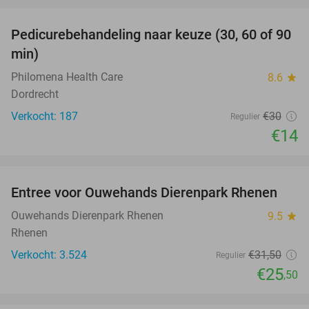
favorite_border
Pedicurebehandeling naar keuze (30, 60 of 90
53%
min)
Philomena Health Care
8.6
star
Dordrecht
Verkocht: 187
€30
Regulier
€14
favorite_border
Entree voor Ouwehands Dierenpark Rhenen
19%
Ouwehands Dierenpark Rhenen
9.5
star
Rhenen
Verkocht: 3.524
€31
,50
Regulier
€25
,50