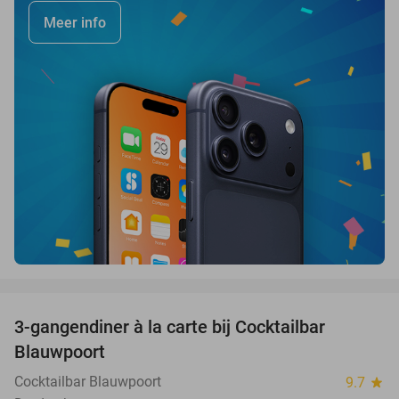
Meer info
favorite_border
3-gangendiner à la carte bij Cocktailbar
44%
Blauwpoort
Cocktailbar Blauwpoort
9.7
star