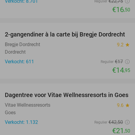
Verkocht: 8.701
€22
,75
Regulier
€16
,50
favorite_border
2-gangendiner à la carte bij Bregje Dordrecht
12%
Bregje Dordrecht
9.2
star
Dordrecht
Verkocht: 611
€17
Regulier
€14
,95
favorite_border
Dagentree voor Vitae Wellnessresorts in Goes
49%
Vitae Wellnessresorts
9.6
star
Goes
Verkocht: 1.132
€42
,50
Regulier
€21
,50