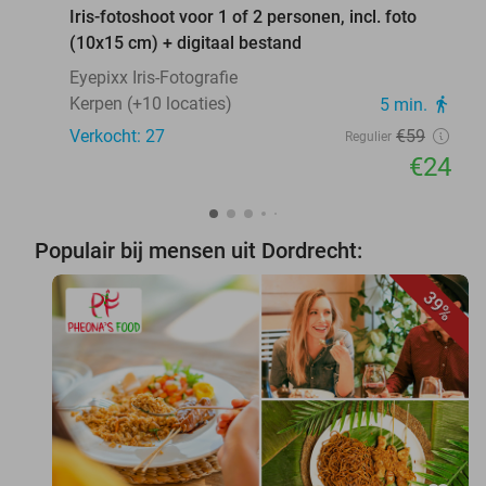
Iris-fotoshoot voor 1 of 2 personen, incl. foto
(10x15 cm) + digitaal bestand
Eyepixx Iris-Fotografie
Kerpen (+10 locaties)
5 min.
directions_walk
Verkocht: 27
€59
Regulier
€24
Populair bij mensen uit Dordrecht:
39%