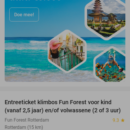
Doe mee!
favorite_border
Entreeticket klimbos Fun Forest voor kind
30%
(vanaf 2,5 jaar) en/of volwassene (2 of 3 uur)
Fun Forest Rotterdam
9.3
star
Rotterdam (15 km)