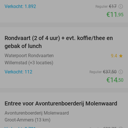
Verkocht: 1.892
€17
Regulier
€11
,95
favorite_border
Rondvaart (2 of 4 uur) + evt. koffie/thee en
61%
gebak of lunch
Waterpoort Rondvaarten
9.4
star
Willemstad (+3 locaties)
Verkocht: 112
€37
,50
Regulier
€14
,50
favorite_border
Entree voor Avonturenboerderij Molenwaard
27%
Avonturenboerderij Molenwaard
Groot-Ammers (13 km)