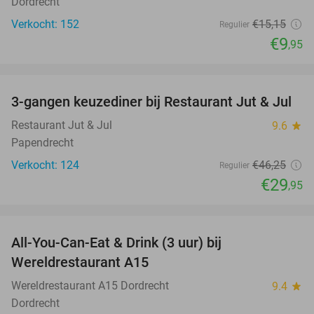
Dordrecht
Verkocht: 152
€15
,15
Regulier
€9
,95
favorite_border
3-gangen keuzediner bij Restaurant Jut & Jul
35%
Restaurant Jut & Jul
9.6
star
Papendrecht
Verkocht: 124
€46
,25
Regulier
€29
,95
favorite_border
All-You-Can-Eat & Drink (3 uur) bij
19%
Wereldrestaurant A15
Wereldrestaurant A15 Dordrecht
9.4
star
Dordrecht