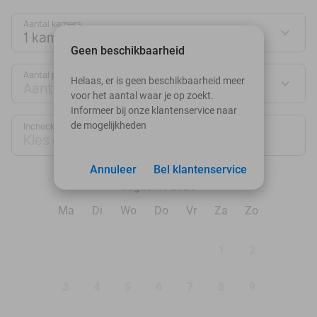
Aantal kamers:
1 kamer
Geen beschikbaarheid
Aantal personen:
Helaas, er is geen beschikbaarheid meer
Aantal personen
voor het aantal waar je op zoekt.
Informeer bij onze klantenservice naar
de mogelijkheden
Inchecken
Uitchecken
Kies datum
Kies datum
Annuleer
Bel klantenservice
augustus 2026
Ma
Di
Wo
Do
Vr
Za
Zo
1
2
3
4
5
6
7
8
9