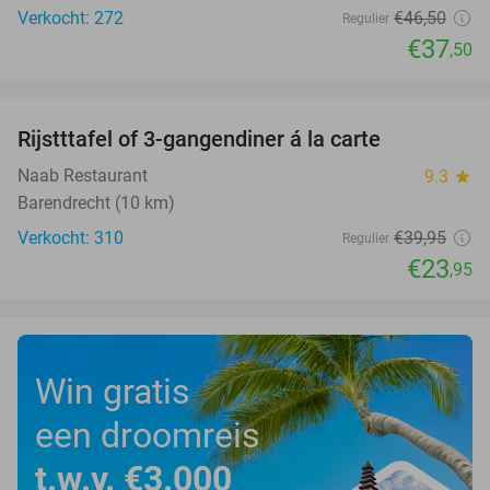
Verkocht: 272
€46
,50
Regulier
€37
,50
favorite_border
Rijstttafel of 3-gangendiner á la carte
40%
Naab Restaurant
9.3
star
Barendrecht (10 km)
Verkocht: 310
€39
,95
Regulier
€23
,95
Win gratis
een droomreis
t.w.v. €3.000