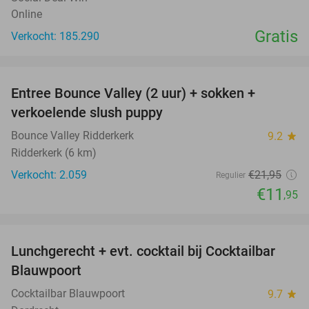
Online
Gratis
Verkocht: 185.290
favorite_border
Entree Bounce Valley (2 uur) + sokken +
46%
verkoelende slush puppy
Bounce Valley Ridderkerk
9.2
star
Ridderkerk (6 km)
Verkocht: 2.059
€21
,95
Regulier
€11
,95
favorite_border
Lunchgerecht + evt. cocktail bij Cocktailbar
34%
Blauwpoort
Cocktailbar Blauwpoort
9.7
star