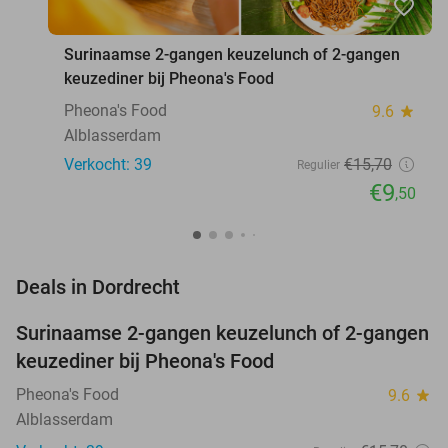
favorite_border
Surinaamse 2-gangen keuzelunch of 2-gangen
keuzediner bij Pheona's Food
Pheona's Food
9.6
star
Alblasserdam
Verkocht: 39
€15
,70
Regulier
€9
,50
favorite_border
Deals in Dordrecht
Surinaamse 2-gangen keuzelunch of 2-gangen
39%
keuzediner bij Pheona's Food
Pheona's Food
9.6
star
Alblasserdam