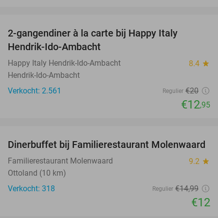
favorite_border
2-gangendiner à la carte bij Happy Italy
35%
Hendrik-Ido-Ambacht
Happy Italy Hendrik-Ido-Ambacht
8.4
star
Hendrik-Ido-Ambacht
Verkocht: 2.561
€20
Regulier
€12
,95
favorite_border
Dinerbuffet bij Familierestaurant Molenwaard
20%
Familierestaurant Molenwaard
9.2
star
Ottoland (10 km)
Verkocht: 318
€14
,99
Regulier
€12