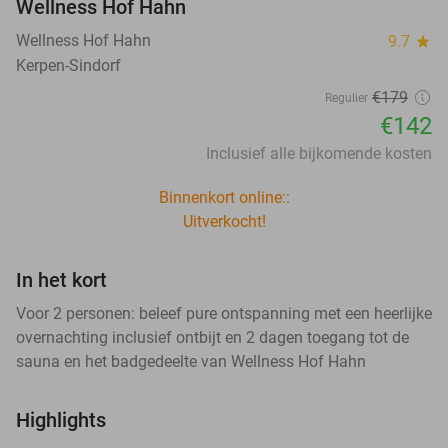
Wellness Hof Hahn
Wellness Hof Hahn
9.7
star
Kerpen-Sindorf
€179
Regulier
€142
Inclusief alle bijkomende kosten
Binnenkort online::
Uitverkocht!
In het kort
Voor 2 personen: beleef pure ontspanning met een heerlijke
overnachting inclusief ontbijt en 2 dagen toegang tot de
sauna en het badgedeelte van Wellness Hof Hahn
Highlights