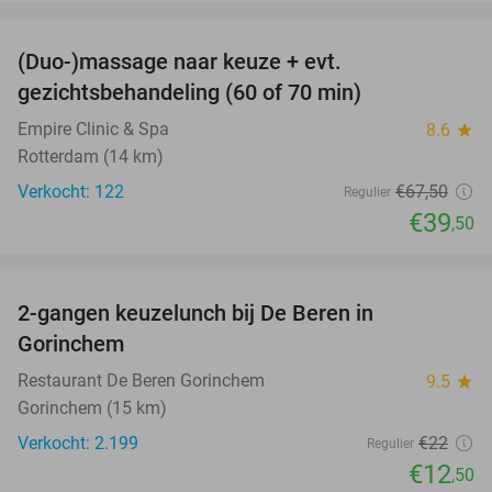
favorite_border
(Duo-)massage naar keuze + evt.
41%
gezichtsbehandeling (60 of 70 min)
Empire Clinic & Spa
8.6
star
Rotterdam (14 km)
Verkocht: 122
€67
,50
Regulier
€39
,50
favorite_border
2-gangen keuzelunch bij De Beren in
43%
Gorinchem
Restaurant De Beren Gorinchem
9.5
star
Gorinchem (15 km)
Verkocht: 2.199
€22
Regulier
€12
,50