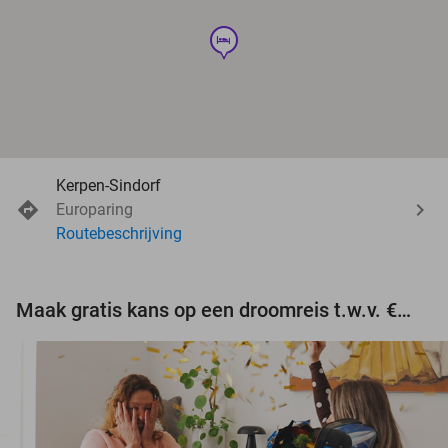
hotel
Kerpen-Sindorf
Europaring
Routebeschrijving
Maak gratis kans op een droomreis t.w.v. €3.000!