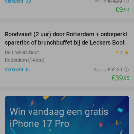
Verkocht: 39
€15
,70
Regulier
€9
,50
favorite_border
Rondvaart (2 uur) door Rotterdam + onbeperkt
24%
spareribs of brunchbuffet bij de Leckers Boot
De Leckers Boot
9.1
star
Rotterdam (14 km)
Verkocht: 61
€52
,50
Regulier
€39
,95
Win vandaag een gratis
iPhone 17 Pro