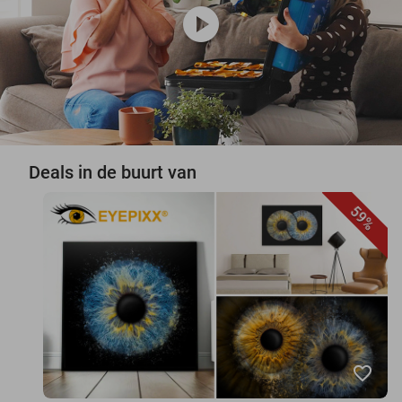
play_circle
Deals in de buurt van
59%
favorite_border