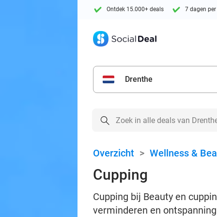
Ontdek 15.000+ deals
7 dagen per
Drenthe
Overzicht
>
Wellness & Bea
Cupping
Cupping bij Beauty en cupping
verminderen en ontspanning