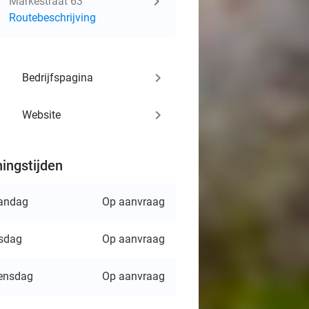
Markestraat 63
Routebeschrijving
keyboard_arrow_right
Bedrijfspagina
keyboard_arrow_right
Website
ingstijden
andag
Op aanvraag
sdag
Op aanvraag
ensdag
Op aanvraag