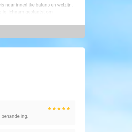
 naar innerlijke balans en welzijn.
p je lichaam geplaatst om
ie vrij kan stromen. Ook helpt de
ezogen met een rubberen opzetstuk.
t een positief effect op je lichaam.
derhuids, worden losgetrokken.
etere doorbloeding. Ontdek het zelf!
a behandeling.