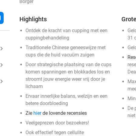
Borger
l
Highlights
Grote
Ontdek de kracht van cupping met een
Gel
cuppingbehandeling
31 
Traditionele Chinese geneeswijze met
Gel
ard_arrow_right
cups die de huid vacuüm zuigen
Res
ard_arrow_right
Door strategische plaatsing van de cups
res
komen spanningen en blokkades los en
Dea
stroomt jouw energie weer vrij door je
ard_arrow_right
Max
lichaam
mee
Ervaar innerlijke balans, welzijn en een
Min
betere doorbloeding
De p
Zie
hier
de lovende recensies
niet
Veelgeprezen door bezoekers!
Ook effectief tegen cellulite