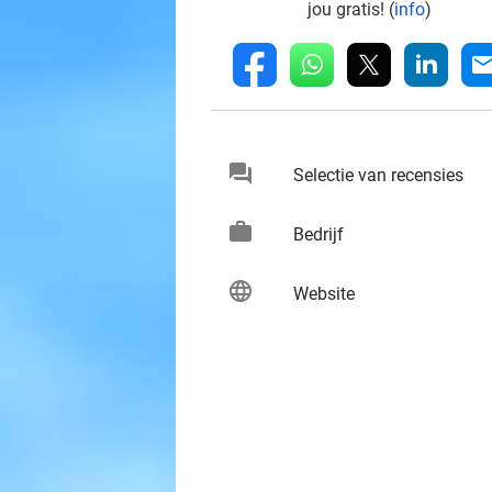
jou gratis! (
info
)
whatsapp
linkedin
fb
mai
chat
keybo
Selectie van recensies
work
keybo
Bedrijf
language
keybo
Website