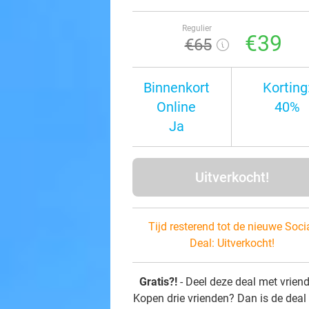
Regulier
€39
€65
Binnenkort
Korting
Online
40%
Ja
Uitverkocht!
Tijd resterend tot de nieuwe Soci
Deal:
Uitverkocht!
Gratis?!
- Deel deze deal met vrien
Kopen drie vrienden? Dan is de deal