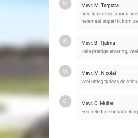
M.
Mevr. M. Terpstra
hele fijne sfeer, anouk he
helemaal super! ik kom ze
B.
Mevr. B. Tjalma
Hele prettige ervaring, vee
M.
Mevr. M. Nicolai
veel uitleg tijdens de beh
C.
Mevr. C. Muller
Een hele fijne behandelin