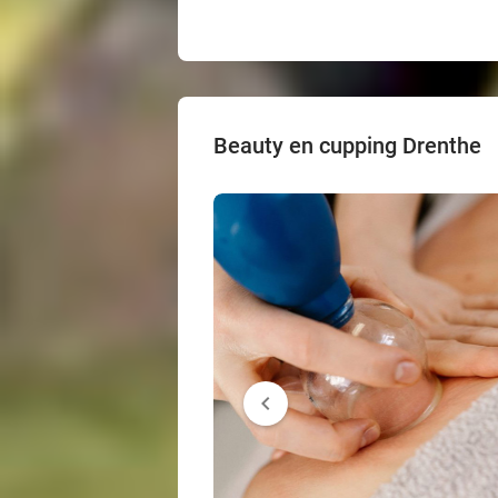
Beauty en cupping Drenthe
chevron_left