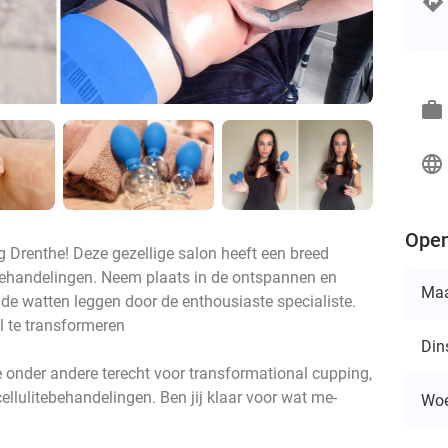
work
language
Open
g Drenthe! Deze gezellige salon heeft een breed
ehandelingen. Neem plaats in de ontspannen en
Ma
 de watten leggen door de enthousiaste specialiste.
al te transformeren
Din
e onder andere terecht voor transformational cupping,
lulitebehandelingen. Ben jij klaar voor wat me-
Wo