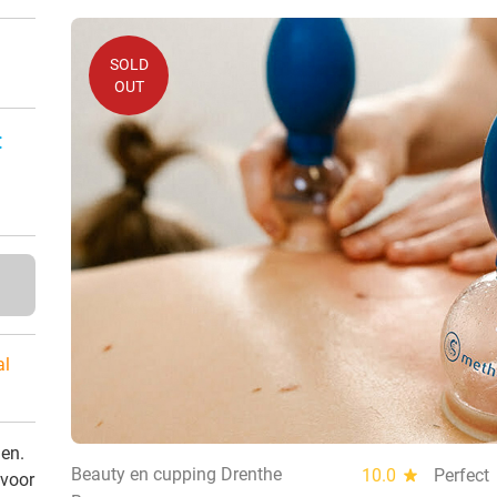
SOLD
OUT
:
al
den.
Beauty en cupping Drenthe
10.0
star
Perfect
 voor