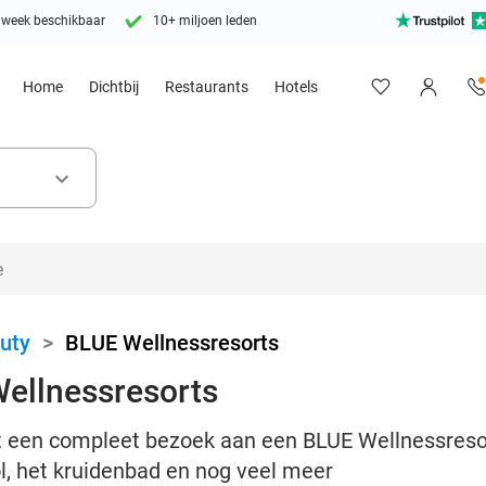
 week beschikbaar
10+ miljoen leden
Home
Dichtbij
Restaurants
Hotels
keyboard_arrow_down
uty
>
BLUE Wellnessresorts
Wellnessresorts
 een compleet bezoek aan een BLUE Wellnessresort
, het kruidenbad en nog veel meer