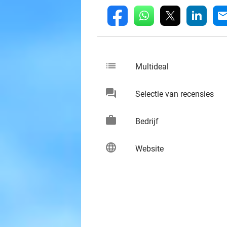
whatsapp
linkedin
fb
mai
list
keybo
Multideal
chat
keybo
Selectie van recensies
work
keybo
Bedrijf
language
keybo
Website