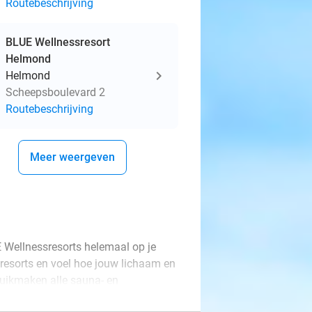
Routebeschrijving
BLUE Wellnessresort
Helmond
Helmond
Scheepsboulevard 2
Routebeschrijving
Meer weergeven
 Wellnessresorts helemaal op je
ssresorts en voel hoe jouw lichaam en
ruikmaken alle sauna- en
kker af in het zwembad en droom even