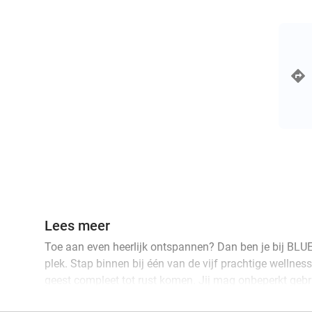
Lees meer
Toe aan even heerlijk ontspannen? Dan ben je bij BLUE
plek. Stap binnen bij één van de vijf prachtige wellne
geest compleet tot rust komen. Jij mag onbeperkt geb
wellnessfaciliteiten. Relax in de luxe sauna's, koel le