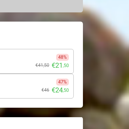
ht schijnt. Bubbel deze zomer in de
 en ontspan op een comfortabel
nd (Zeeland), Sittard, het
ot in Mill. Maak er een totale
 de avond en ervaar hoe de rust en
t je hoe dan ook als herboren!
48%
€21
€41
,50
,50
47%
€24
€46
,50