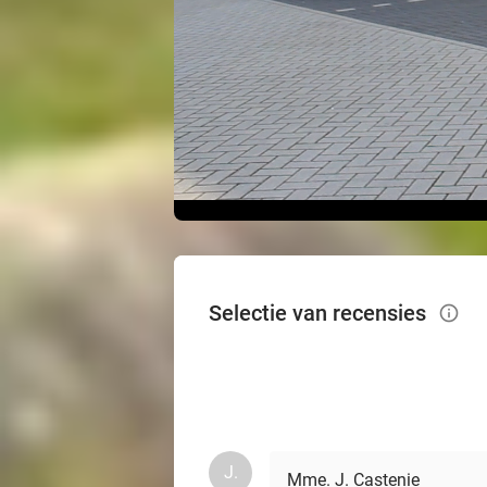
Selectie van recensies
info_outlined
J.
Mme. J. Castenie