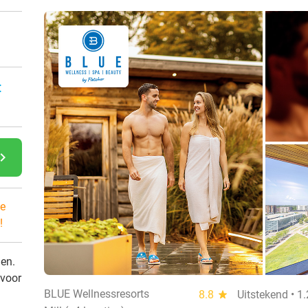
:
gate_next
e
!
den.
 voor
BLUE Wellnessresorts
8.8
star
Uitstekend • 1