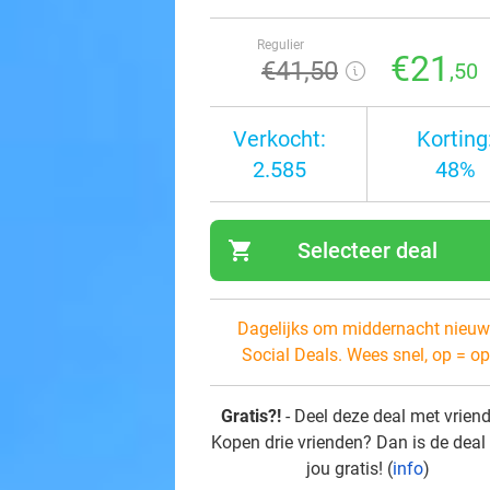
Regulier
€21
€41
,50
,50
Verkocht:
Korting
2.585
48%
shopping_cart
Selecteer deal
navi
Dagelijks om middernacht nieuw
Social Deals. Wees snel, op = op
Gratis?!
- Deel deze deal met vrien
Kopen drie vrienden? Dan is de deal
jou gratis! (
info
)