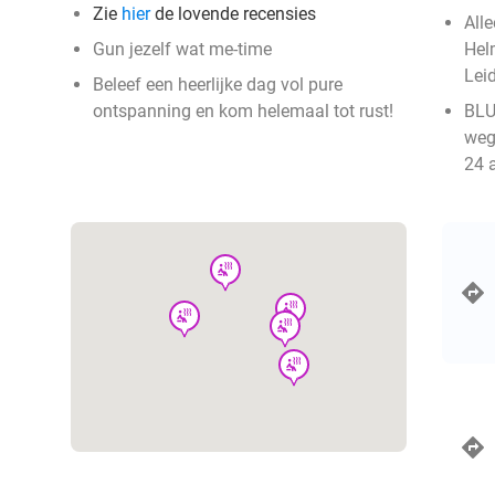
Zie
hier
de lovende recensies
All
Gun jezelf wat me-time
Hel
Leid
Beleef een heerlijke dag vol pure
ontspanning en kom helemaal tot rust!
BLU
weg
24 
wellness
wellness
wellness
wellness
wellness