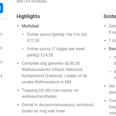
Mill (+4 locaties)
l
Highlights
Grote
Multideal:
Gel
8 s
ard_arrow_right
Entree sauna (geldig: ma t/m do)
€21,50
7 d
ard_arrow_right
Entree sauna (7 dagen per week
Res
geldig) €24,50
n
ard_arrow_right
Complete dag genieten bij BLUE
d
Wellnessresorts Sittard, Helmond,
b
ard_arrow_right
Kamperland (Zeeland), Leiden of de
w
unieke Wellnessboot in Mill
Het
Toegang tot alle luxe sauna- en
enk
wellnessfaciliteiten
Toeg
Geniet in de panoramasauna, whirlpool,
toe
baden en nog veel meer
vol