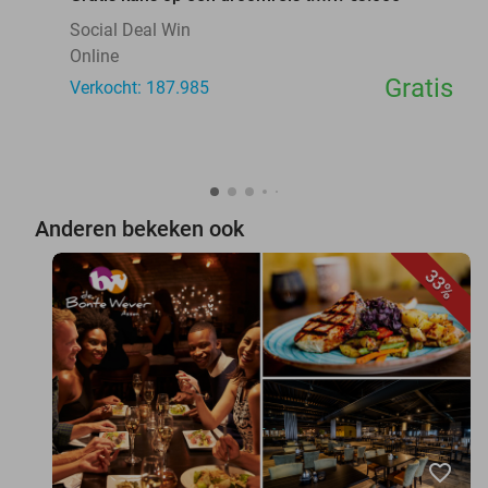
Social Deal Win
Online
Gratis
Verkocht: 187.985
Anderen bekeken ook
33%
favorite_border