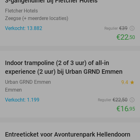
3-gangendiner bij Fletcher Hotels
42%
Fletcher Hotels
Zeegse (+ meerdere locaties)
Verkocht: 13.882
€39
Regulier
€22
,50
favorite_border
Indoor trampoline (2 of 3 uur) of all-in
25%
experience (2 uur) bij Urban GRND Emmen
Urban GRND Emmen
9.4
star
Emmen
Verkocht: 1.199
€22
,50
Regulier
€16
,95
favorite_border
Entreeticket voor Avonturenpark Hellendoorn
41%