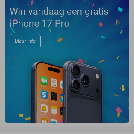
Win vandaag een gratis
iPhone 17 Pro
Meer info
favorite_border