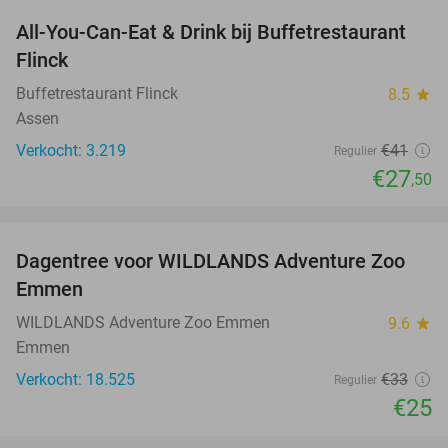
All-You-Can-Eat & Drink bij Buffetrestaurant
33%
Flinck
Buffetrestaurant Flinck
8.5
star
Assen
Verkocht: 3.219
€41
Regulier
€27
,50
favorite_border
Dagentree voor WILDLANDS Adventure Zoo
24%
Emmen
WILDLANDS Adventure Zoo Emmen
9.6
star
Emmen
Verkocht: 18.525
€33
Regulier
€25
favorite_border