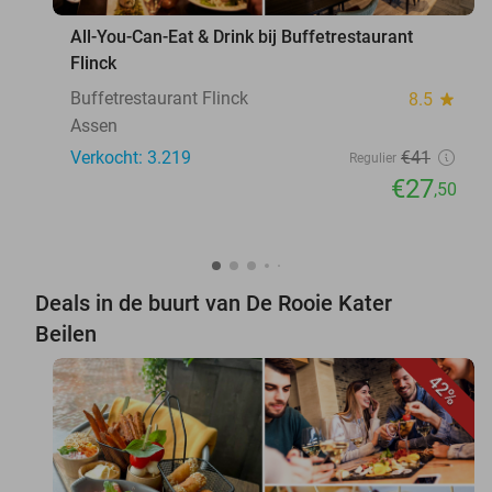
All-You-Can-Eat & Drink bij Buffetrestaurant
Flinck
Buffetrestaurant Flinck
8.5
star
Assen
Verkocht: 3.219
€41
Regulier
€27
,50
Deals in de buurt van De Rooie Kater
Beilen
42%