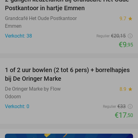
51%
NEW
Postkantoor in hartje Emmen
TODAY
Grandcafé Het Oude Postkantoor
9.7
star
Emmen
Verkocht: 38
€20
,15
Regulier
€9
,95
favorite_border
1 of 2 uur bowlen (2 tot 6 pers) + borrelhapjes
47%
NEW
bij De Oringer Marke
TODAY
De Oringer Marke by Flow
8.9
star
Odoorn
Verkocht: 0
€33
Regulier
€17
,50