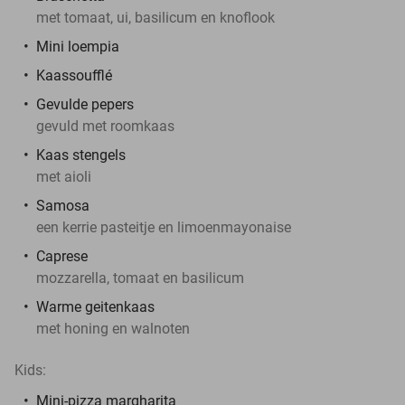
met tomaat, ui, basilicum en knoflook
Mini loempia
Kaassoufflé
Gevulde pepers
gevuld met roomkaas
Kaas stengels
met aioli
Samosa
een kerrie pasteitje en limoenmayonaise
Caprese
mozzarella, tomaat en basilicum
Warme geitenkaas
met honing en walnoten
Kids:
Mini-pizza margharita