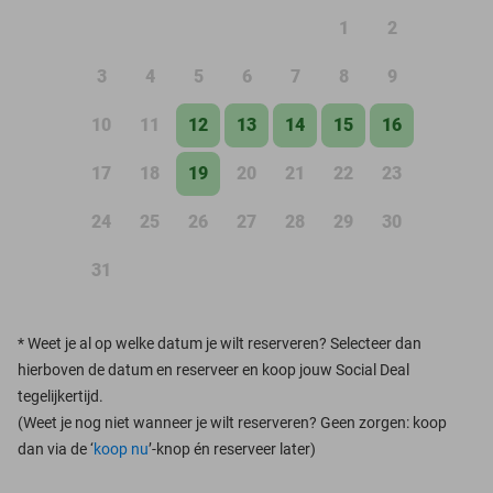
1
2
3
4
5
6
7
8
9
10
11
12
13
14
15
16
17
18
19
20
21
22
23
24
25
26
27
28
29
30
31
*
Weet je al op welke datum je wilt reserveren? Selecteer dan
hierboven de datum en reserveer en koop jouw Social Deal
tegelijkertijd.
(Weet je nog niet wanneer je wilt reserveren? Geen zorgen: koop
dan via de ‘
koop nu
’-knop én reserveer later)