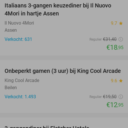
Italiaans 3-gangen keuzediner bij Il Nuovo
40%
4Mori in hartje Assen
Il Nuovo 4Mori
9.7
star
Assen
Verkocht: 631
€31
,40
Regulier
€18
,95
favorite_border
Onbeperkt gamen (3 uur) bij King Cool Arcade
34%
King Cool Arcade
9.6
star
Beilen
Verkocht: 1.493
€19
,50
Regulier
€12
,95
favorite_border