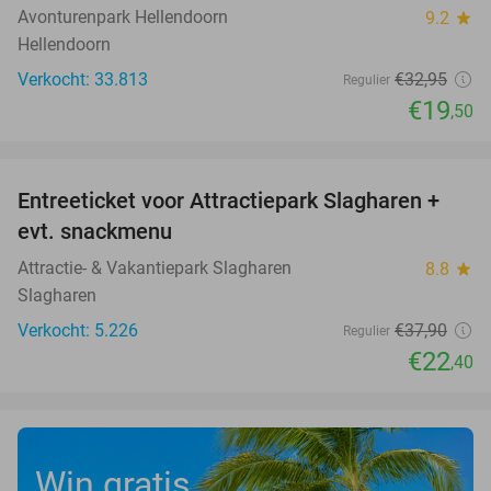
Avonturenpark Hellendoorn
9.2
star
Hellendoorn
Verkocht: 33.813
€32
,95
Regulier
€19
,50
favorite_border
Entreeticket voor Attractiepark Slagharen +
41%
evt. snackmenu
Attractie- & Vakantiepark Slagharen
8.8
star
Slagharen
Verkocht: 5.226
€37
,90
Regulier
€22
,40
Win gratis