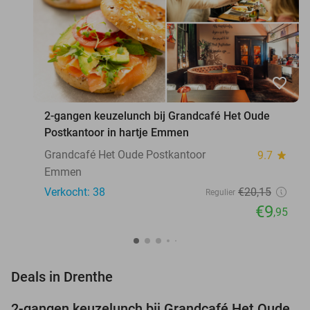
favorite_border
2-gangen keuzelunch bij Grandcafé Het Oude
Postkantoor in hartje Emmen
Grandcafé Het Oude Postkantoor
9.7
star
Emmen
Verkocht: 38
€20
,15
Regulier
€9
,95
favorite_border
Deals in Drenthe
2-gangen keuzelunch bij Grandcafé Het Oude