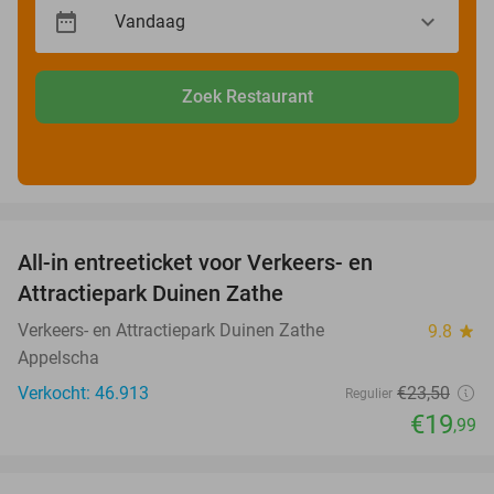
Zoek Restaurant
favorite_border
All-in entreeticket voor Verkeers- en
15%
Attractiepark Duinen Zathe
Verkeers- en Attractiepark Duinen Zathe
9.8
star
Appelscha
Verkocht: 46.913
€23
,50
Regulier
€19
,99
favorite_border