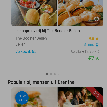
favorite_border
Lunchproeverij bij The Booster Beilen
The Booster Beilen
9.8
star
Beilen
3 min.
directions_walk
Verkocht: 65
€12
,95
Regulier
€7
,50
Populair bij mensen uit Drenthe:
51%
NEW
TODAY