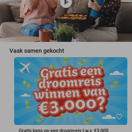
play_circle
Vaak samen gekocht
favorite_border
Gratis kans op een droomreis t.w.v. €3.000