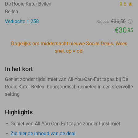
De Rooie Kater Beilen
9.6
star
Beilen
Verkocht: 1.258
€36
,50
Regulier
€30
,95
Dagelijks om middernacht nieuwe Social Deals. Wees
snel, op = op!
In het kort
Geniet zonder tijdslimiet van All-You-Can-Eat tapas bij De
Rooie Kater Beilen: bourgondisch genieten in een sfeervolle
setting
Highlights
Geniet van All-You-Can-Eat tapas zonder tijdslimiet
Zie hier de inhoud van de deal