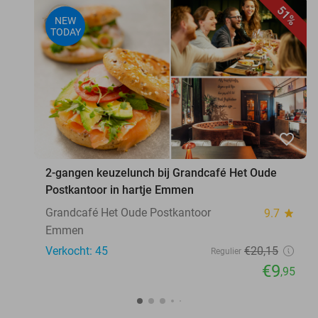
51%
NEW
TODAY
favorite_border
2-gangen keuzelunch bij Grandcafé Het Oude
Postkantoor in hartje Emmen
Grandcafé Het Oude Postkantoor
9.7
star
Emmen
Verkocht: 45
€20
,15
Regulier
€9
,95