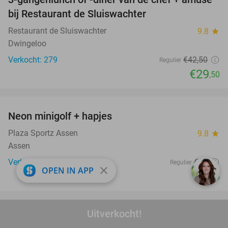
31%
bij Restaurant de Sluiswachter
Restaurant de Sluiswachter
9.8
star
Dwingeloo
Verkocht: 279
€42
,50
Regulier
€29
,50
favorite_border
Neon minigolf + hapjes
51%
Plaza Sportz Assen
9.8
star
Assen
Verkocht: 959
€10
Regulier
close
OPEN IN APP
€4
,95
favorite_border
Uitverkocht!
Huur e-chopper + koffie/thee + cake + evt.
34%