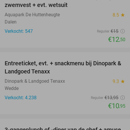
zwemvest + evt. wetsuit
Aquapark De Huttenheugte
8.5
star
Dalen
Verkocht: 547
€15
Regulier
€12
,50
favorite_border
Entreeticket, evt. + snackmenu bij Dinopark &
22%
Landgoed Tenaxx
Dinopark & Landgoed Tenaxx
9.3
star
Wedde
Verkocht: 4.238
€13
,95
Regulier
€10
,95
favorite_border
3-gangenlunch of -diner van de chef + amuse