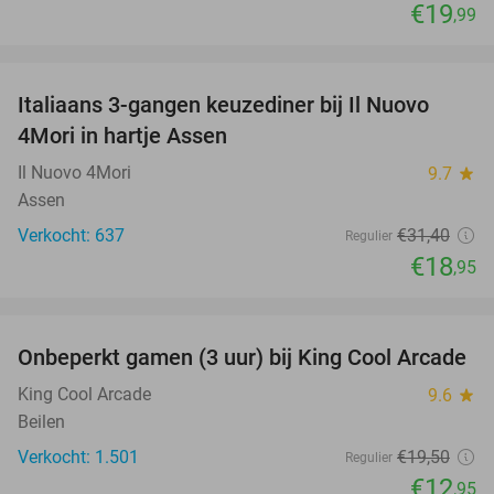
€19
,99
favorite_border
Italiaans 3-gangen keuzediner bij Il Nuovo
40%
4Mori in hartje Assen
Il Nuovo 4Mori
9.7
star
Assen
Verkocht: 637
€31
,40
Regulier
€18
,95
favorite_border
Onbeperkt gamen (3 uur) bij King Cool Arcade
34%
King Cool Arcade
9.6
star
Beilen
Verkocht: 1.501
€19
,50
Regulier
€12
,95