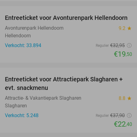
favorite_border
Entreeticket voor Avonturenpark Hellendoorn
41%
Avonturenpark Hellendoorn
9.2
star
Hellendoorn
Verkocht: 33.894
€32
,95
Regulier
€19
,50
favorite_border
Entreeticket voor Attractiepark Slagharen +
41%
evt. snackmenu
Attractie- & Vakantiepark Slagharen
8.8
star
Slagharen
Verkocht: 5.248
€37
,90
Regulier
€22
,40