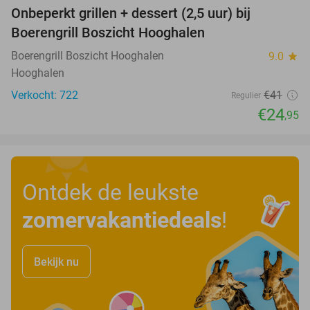
Onbeperkt grillen + dessert (2,5 uur) bij
39%
Boerengrill Boszicht Hooghalen
Boerengrill Boszicht Hooghalen
9.0
star
Hooghalen
Verkocht: 722
€41
Regulier
€24
,95
Ontdek de leukste
zomervakantiedeals
!
Bekijk nu