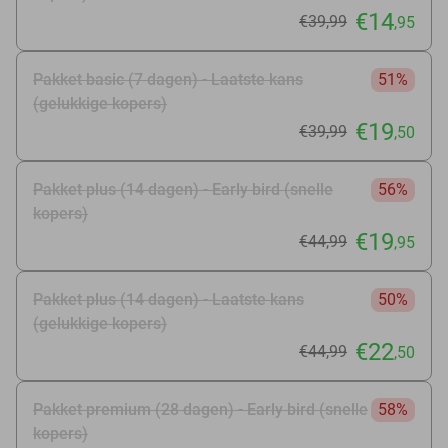
€14
€39
,99
,95
Pakket basic (7 dagen) - Laatste kans
51%
(gelukkige kopers)
€19
€39
,99
,50
Pakket plus (14 dagen) - Early bird (snelle
56%
kopers)
€19
€44
,99
,95
Pakket plus (14 dagen) - Laatste kans
50%
(gelukkige kopers)
€22
€44
,99
,50
Pakket premium (28 dagen) - Early bird (snelle
58%
kopers)