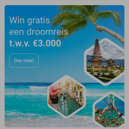
Win gratis
een droomreis
t.w.v. €3.000
Doe mee!