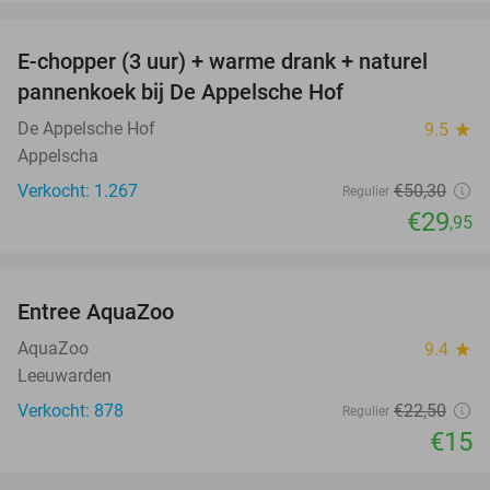
favorite_border
E-chopper (3 uur) + warme drank + naturel
40%
pannenkoek bij De Appelsche Hof
De Appelsche Hof
9.5
star
Appelscha
Verkocht: 1.267
€50
,30
Regulier
€29
,95
favorite_border
Entree AquaZoo
33%
AquaZoo
9.4
star
Leeuwarden
Verkocht: 878
€22
,50
Regulier
€15
favorite_border