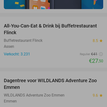
favorite_border
All-You-Can-Eat & Drink bij Buffetrestaurant
33%
Flinck
Buffetrestaurant Flinck
8.5
star
Assen
Verkocht: 3.231
€41
Regulier
€27
,50
favorite_border
Dagentree voor WILDLANDS Adventure Zoo
24%
Emmen
WILDLANDS Adventure Zoo Emmen
9.6
star
Emmen