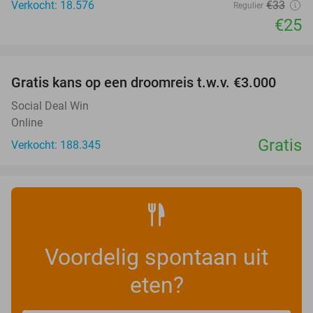
Verkocht: 18.576
€33
Regulier
€25
favorite_border
Gratis kans op een droomreis t.w.v. €3.000
Social Deal Win
Online
Gratis
Verkocht: 188.345
Voordelig spontaan uit
eten?