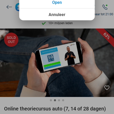
Open
Ontdek 15.000+ deals
7 dagen per week beschikbaar
Annuleer
Bereikbaar tot 21:00
10+ miljoen leden
9,4
op basis van
206.310 reviews
63%
SOLD
Ontdek 15.000+ deals
OUT
7 dagen per week beschikbaar
10+ miljoen leden
favorite_border
Online theoriecursus auto (7, 14 of 28 dagen)