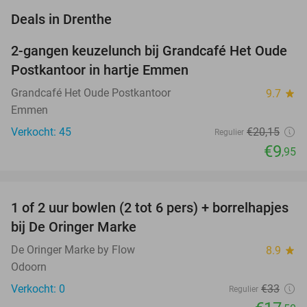
favorite_border
Deals in Drenthe
2-gangen keuzelunch bij Grandcafé Het Oude
51%
NEW
Postkantoor in hartje Emmen
TODAY
Grandcafé Het Oude Postkantoor
9.7
star
Emmen
Verkocht: 45
€20
,15
Regulier
€9
,95
favorite_border
1 of 2 uur bowlen (2 tot 6 pers) + borrelhapjes
47%
NEW
bij De Oringer Marke
TODAY
De Oringer Marke by Flow
8.9
star
Odoorn
Verkocht: 0
€33
Regulier