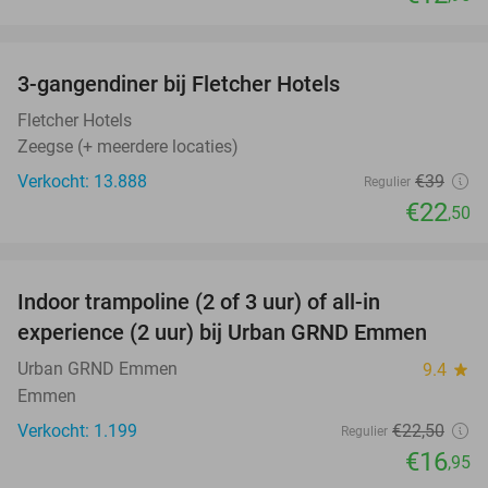
favorite_border
3-gangendiner bij Fletcher Hotels
42%
Fletcher Hotels
Zeegse (+ meerdere locaties)
Verkocht: 13.888
€39
Regulier
€22
,50
favorite_border
Indoor trampoline (2 of 3 uur) of all-in
25%
experience (2 uur) bij Urban GRND Emmen
Urban GRND Emmen
9.4
star
Emmen
Verkocht: 1.199
€22
,50
Regulier
€16
,95