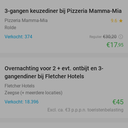
3-gangen keuzediner bij Pizzeria Mamma-Mia
41%
Pizzeria Mamma-Mia
9.6
star
Rolde
Verkocht: 374
€30
,20
Regulier
€17
,95
favorite_border
Overnachting voor 2 + evt. ontbijt en 3-
gangendiner bij Fletcher Hotels
Fletcher Hotels
Zeegse (+ meerdere locaties)
€45
Verkocht: 18.396
Excl. ca. €3 p.p.p.n. toeristenbelasting
favorite_border