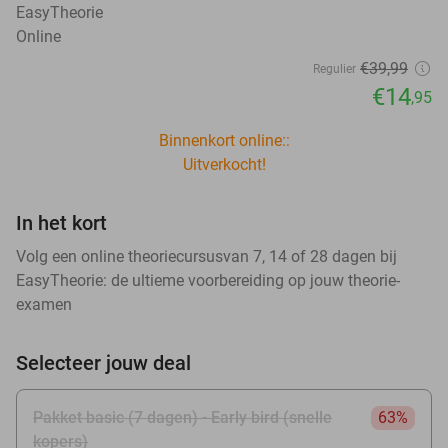
EasyTheorie
Online
€39
,99
Regulier
€14
,95
Binnenkort online::
Uitverkocht!
In het kort
Volg een online theoriecursusvan 7, 14 of 28 dagen bij
EasyTheorie: de ultieme voorbereiding op jouw theorie-
examen
Selecteer jouw deal
Pakket basic (7 dagen) - Early bird (snelle
63%
kopers)