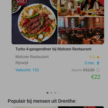
favorite_border
Turks 4-gangendiner bij Mahzen Restaurant
Mahzen Restaurant
9.2
star
Rijswijk
3 min.
directions_walk
Verkocht: 153
€53
,50
Regulier
€22
Populair bij mensen uit Drenthe: