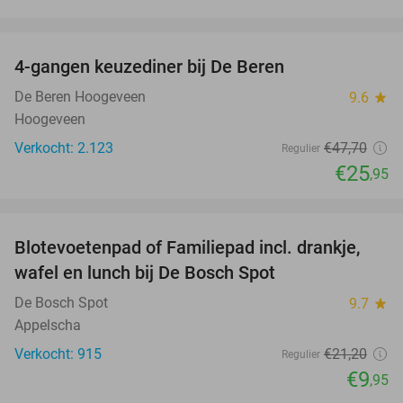
favorite_border
4-gangen keuzediner bij De Beren
46%
De Beren Hoogeveen
9.6
star
Hoogeveen
Verkocht: 2.123
€47
,70
Regulier
€25
,95
favorite_border
Blotevoetenpad of Familiepad incl. drankje,
53%
wafel en lunch bij De Bosch Spot
De Bosch Spot
9.7
star
Appelscha
Verkocht: 915
€21
,20
Regulier
€9
,95