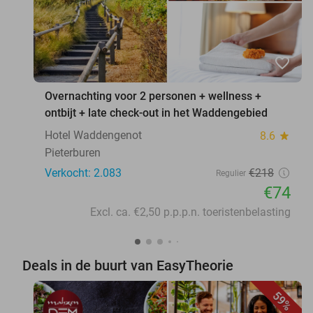
favorite_border
Overnachting voor 2 personen + wellness +
ontbijt + late check-out in het Waddengebied
Hotel Waddengenot
8.6
star
Pieterburen
Verkocht: 2.083
€218
Regulier
€74
Excl. ca. €2,50 p.p.p.n. toeristenbelasting
Deals in de buurt van EasyTheorie
59%