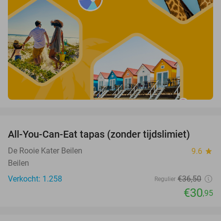
favorite_border
All-You-Can-Eat tapas (zonder tijdslimiet)
15%
De Rooie Kater Beilen
9.6
star
Beilen
Verkocht: 1.258
€36
,50
Regulier
€30
,95
favorite_border