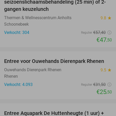
seizoenslichaamsbehandeling (25 min) of 2-
gangen keuzelunch
Thermen & Wellnesscentrum Anholts
9.8
star
Schoonebeek
Verkocht: 304
€57
,40
Regulier
€47
,50
favorite_border
Entree voor Ouwehands Dierenpark Rhenen
19%
Ouwehands Dierenpark Rhenen
9.5
star
Rhenen
Verkocht: 4.093
€31
,50
Regulier
€25
,50
favorite_border
Entree Aquapark De Huttenheugte (1 uur) +
17%