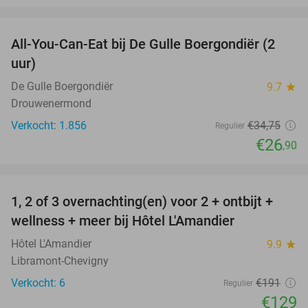
favorite_border
All-You-Can-Eat bij De Gulle Boergondiër (2
23%
uur)
De Gulle Boergondiër
9.7
star
Drouwenermond
Verkocht: 1.856
€34
,75
Regulier
€26
,90
favorite_border
1, 2 of 3 overnachting(en) voor 2 + ontbijt +
32%
NEW
wellness + meer bij Hôtel L'Amandier
TODAY
Hôtel L'Amandier
9.9
star
Libramont-Chevigny
Verkocht: 6
€191
Regulier
€129