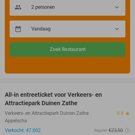
Zoek Restaurant
favorite_border
All-in entreeticket voor Verkeers- en
15%
Attractiepark Duinen Zathe
Verkeers- en Attractiepark Duinen Zathe
9.8
star
Appelscha
Verkocht: 47.002
€23
,50
Regulier