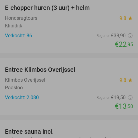
E-chopper huren (3 uur) + helm
41%
Hondsrugtours
9.8
star
Klijndijk
Verkocht: 86
€38
,90
Regulier
€22
,95
favorite_border
Entree Klimbos Overijssel
31%
Klimbos Overijssel
9.8
star
Paasloo
Verkocht: 2.080
€19
,50
Regulier
€13
,50
favorite_border
Entree sauna incl.
17%