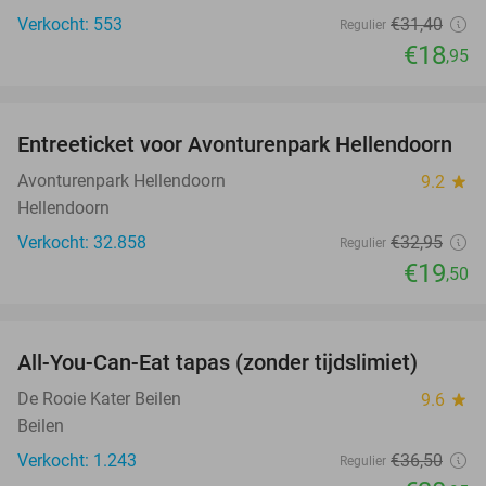
Verkocht: 553
€31
,40
Regulier
€18
,95
favorite_border
Entreeticket voor Avonturenpark Hellendoorn
41%
Avonturenpark Hellendoorn
9.2
star
Hellendoorn
Verkocht: 32.858
€32
,95
Regulier
€19
,50
favorite_border
All-You-Can-Eat tapas (zonder tijdslimiet)
15%
De Rooie Kater Beilen
9.6
star
Beilen
Verkocht: 1.243
€36
,50
Regulier