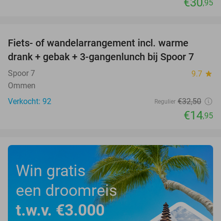
€30
,95
favorite_border
Fiets- of wandelarrangement incl. warme
54%
drank + gebak + 3-gangenlunch bij Spoor 7
Spoor 7
9.7
star
Ommen
Verkocht: 92
€32
,50
Regulier
€14
,95
Win gratis
een droomreis
t.w.v. €3.000