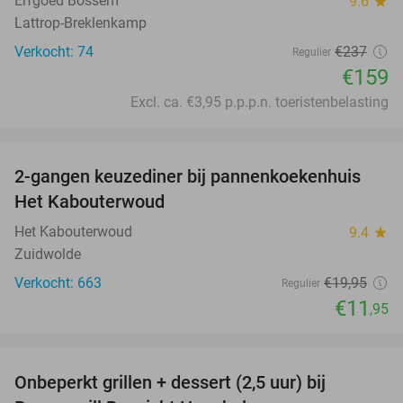
Erfgoed Bossem
9.6
star
Lattrop-Breklenkamp
Verkocht: 74
€237
Regulier
€159
Excl. ca. €3,95 p.p.p.n. toeristenbelasting
favorite_border
2-gangen keuzediner bij pannenkoekenhuis
40%
Het Kabouterwoud
Het Kabouterwoud
9.4
star
Zuidwolde
Verkocht: 663
€19
,95
Regulier
€11
,95
favorite_border
Onbeperkt grillen + dessert (2,5 uur) bij
39%