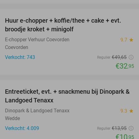
favorite_border
Huur e-chopper + koffie/thee + cake + evt.
34%
broodje kroket + minigolf
E-chopper Verhuur Coevorden
9.7
star
Coevorden
Verkocht: 743
€49
,65
Regulier
€32
,95
favorite_border
Entreeticket, evt. + snackmenu bij Dinopark &
22%
Landgoed Tenaxx
Dinopark & Landgoed Tenaxx
9.3
star
Wedde
Verkocht: 4.009
€13
,95
Regulier
€10
,95