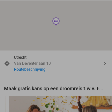
hotel
Utrecht
Van Deventerlaan 10
Routebeschrijving
Maak gratis kans op een droomreis t.w.v. €3.000!