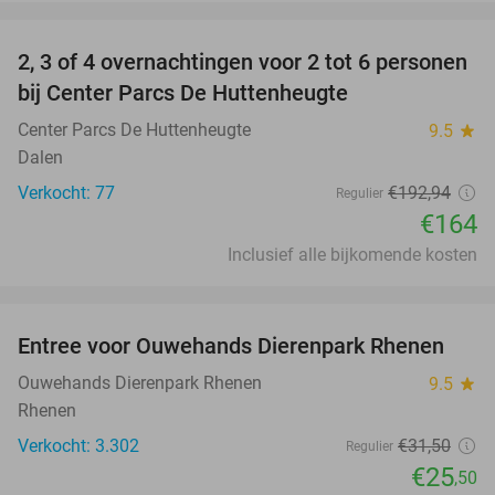
favorite_border
2, 3 of 4 overnachtingen voor 2 tot 6 personen
15%
bij Center Parcs De Huttenheugte
Center Parcs De Huttenheugte
9.5
star
Dalen
Verkocht: 77
€192
,94
Regulier
€164
Inclusief alle bijkomende kosten
favorite_border
Entree voor Ouwehands Dierenpark Rhenen
19%
Ouwehands Dierenpark Rhenen
9.5
star
Rhenen
Verkocht: 3.302
€31
,50
Regulier
€25
,50