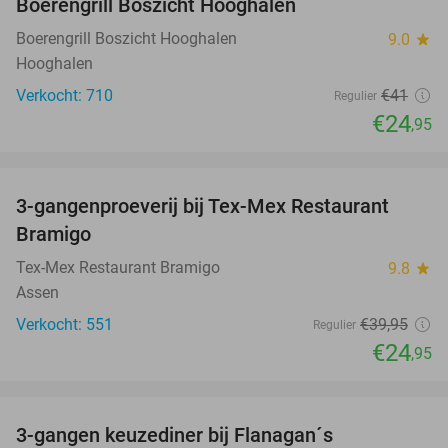
Boerengrill Boszicht Hooghalen
Boerengrill Boszicht Hooghalen
9.0
star
Hooghalen
Verkocht: 710
€41
Regulier
€24
,95
favorite_border
3-gangenproeverij bij Tex-Mex Restaurant
38%
Bramigo
Tex-Mex Restaurant Bramigo
9.8
star
Assen
Verkocht: 551
€39
,95
Regulier
€24
,95
favorite_border
3-gangen keuzediner bij Flanagan´s
36%