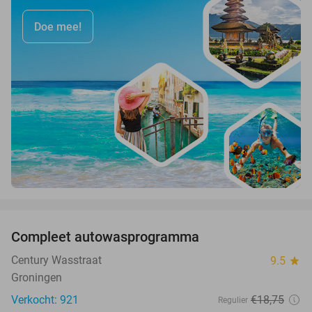
Doe mee!
favorite_border
Compleet autowasprogramma
47%
Century Wasstraat
9.5
star
Groningen
Verkocht: 921
€18
,75
Regulier