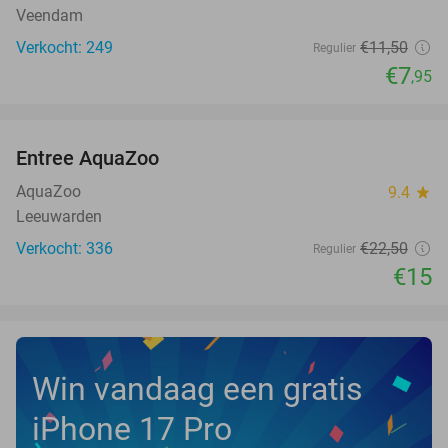
Veendam
Verkocht: 249
€11
,50
Regulier
€7
,95
favorite_border
Entree AquaZoo
33%
NEW
TODAY
AquaZoo
9.4
star
Leeuwarden
Verkocht: 336
€22
,50
Regulier
€15
Win vandaag een gratis
iPhone 17 Pro