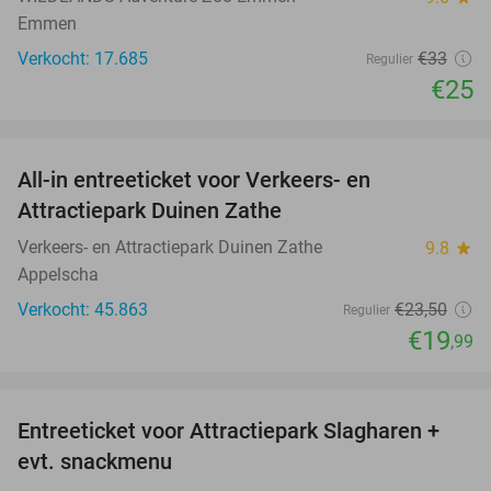
Emmen
Verkocht: 17.685
€33
Regulier
€25
favorite_border
All-in entreeticket voor Verkeers- en
15%
Attractiepark Duinen Zathe
Verkeers- en Attractiepark Duinen Zathe
9.8
star
Appelscha
Verkocht: 45.863
€23
,50
Regulier
€19
,99
favorite_border
Entreeticket voor Attractiepark Slagharen +
41%
evt. snackmenu