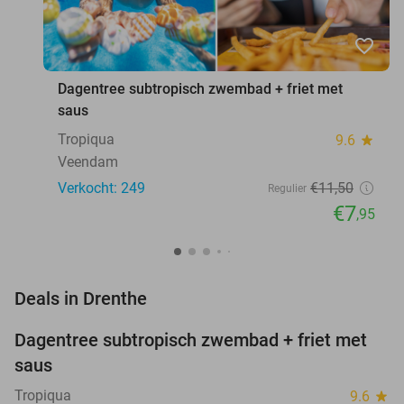
favorite_border
Dagentree subtropisch zwembad + friet met
saus
Tropiqua
9.6
star
Veendam
Verkocht: 249
€11
,50
Regulier
€7
,95
favorite_border
Deals in Drenthe
Dagentree subtropisch zwembad + friet met
31%
NEW
saus
TODAY
Tropiqua
9.6
star