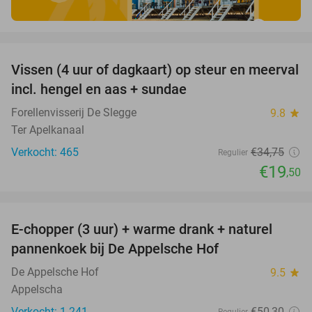
favorite_border
Vissen (4 uur of dagkaart) op steur en meerval
44%
incl. hengel en aas + sundae
Forellenvisserij De Slegge
9.8
star
Ter Apelkanaal
Verkocht: 465
€34
,75
Regulier
€19
,50
favorite_border
E-chopper (3 uur) + warme drank + naturel
40%
pannenkoek bij De Appelsche Hof
De Appelsche Hof
9.5
star
Appelscha
Verkocht: 1.241
€50
,30