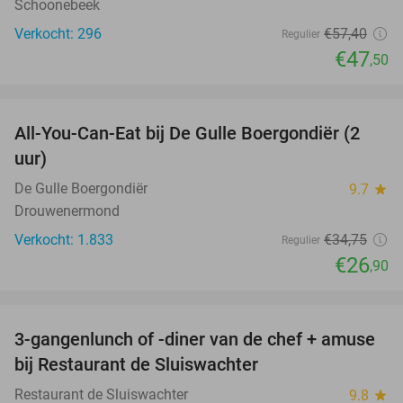
Schoonebeek
Verkocht: 296
€57
,40
Regulier
€47
,50
favorite_border
All-You-Can-Eat bij De Gulle Boergondiër (2
23%
uur)
De Gulle Boergondiër
9.7
star
Drouwenermond
Verkocht: 1.833
€34
,75
Regulier
€26
,90
favorite_border
3-gangenlunch of -diner van de chef + amuse
31%
bij Restaurant de Sluiswachter
Restaurant de Sluiswachter
9.8
star