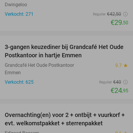
Dwingeloo
Verkocht: 271
€42
,50
Regulier
€29
,50
favorite_border
3-gangen keuzediner bij Grandcafé Het Oude
38%
Postkantoor in hartje Emmen
Grandcafé Het Oude Postkantoor
9.7
star
Emmen
Verkocht: 625
€40
Regulier
€24
,95
favorite_border
Overnachting(en) voor 2 + ontbijt + vuurkorf +
33%
evt. welkomstpakket + sterrenpakket