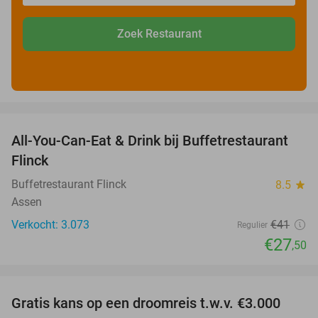
Zoek Restaurant
favorite_border
All-You-Can-Eat & Drink bij Buffetrestaurant
33%
Flinck
Buffetrestaurant Flinck
8.5
star
Assen
Verkocht: 3.073
€41
Regulier
€27
,50
favorite_border
Gratis kans op een droomreis t.w.v. €3.000