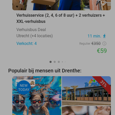
favorite_border
Verhuisservice (2, 4, 6 of 8 uur) + 2 verhuizers +
XXL-verhuisbus
Verhuisbus Deal
Utrecht (+4 locaties)
11 min.
directions_walk
Verkocht: 4
€350
Regulier
€59
Populair bij mensen uit Drenthe:
31%
NEW
TODAY