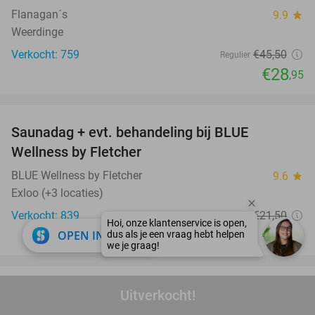
Flanagan´s
9.9
star
Weerdinge
Verkocht: 759
€45
,50
Regulier
€28
,95
favorite_border
Saunadag + evt. behandeling bij BLUE
42%
Wellness by Fletcher
BLUE Wellness by Fletcher
9.6
star
Exloo (+3 locaties)
Verkocht: 839
€21
,50
Regulier
€12
close
OPEN IN APP
,50
favorite_border
Blotevoetenpad of Familiepad incl. drankje,
53%
Uitverkocht!
wafel en lunch bij De Bosch Spot