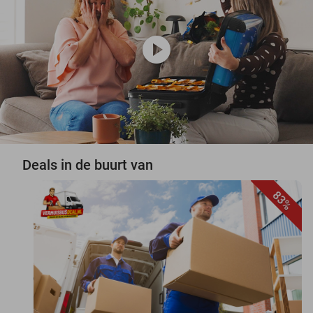
play_circle
Deals in de buurt van
83%