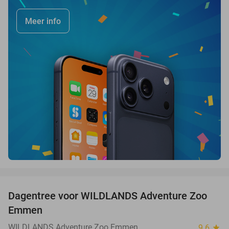
Meer info
favorite_border
Dagentree voor WILDLANDS Adventure Zoo
24%
Emmen
WILDLANDS Adventure Zoo Emmen
9.6
star