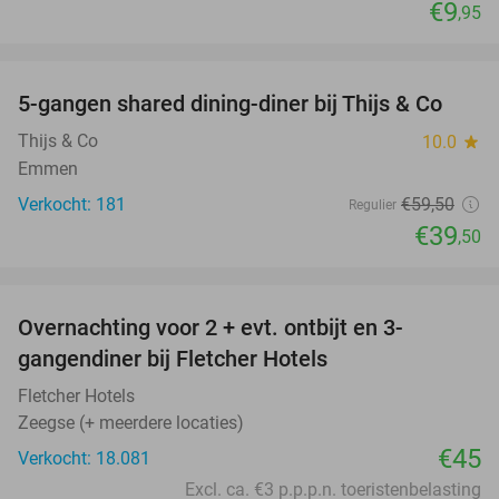
€9
,95
favorite_border
5-gangen shared dining-diner bij Thijs & Co
34%
Thijs & Co
10.0
star
Emmen
Verkocht: 181
€59
,50
Regulier
€39
,50
favorite_border
Overnachting voor 2 + evt. ontbijt en 3-
gangendiner bij Fletcher Hotels
Fletcher Hotels
Zeegse (+ meerdere locaties)
€45
Verkocht: 18.081
Excl. ca. €3 p.p.p.n. toeristenbelasting