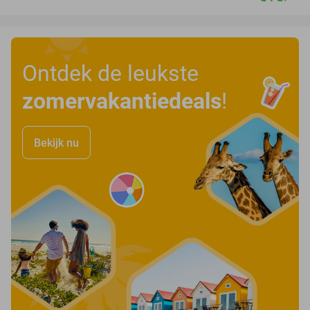
Ontdek de leukste
zomervakantiedeals
!
Bekijk nu