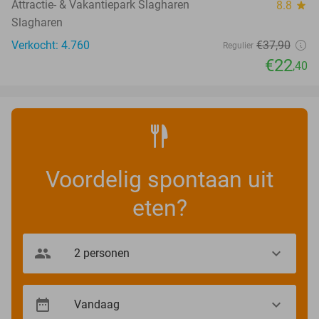
Attractie- & Vakantiepark Slagharen
8.8
star
Slagharen
Verkocht: 4.760
€37
,90
Regulier
€22
,40
Voordelig spontaan uit
eten?