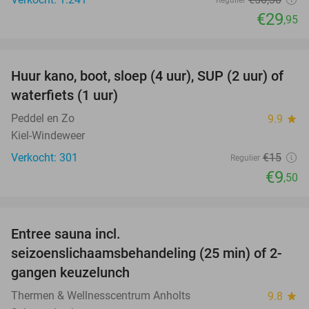
Regulier
€29
,95
favorite_border
Huur kano, boot, sloep (4 uur), SUP (2 uur) of
37%
waterfiets (1 uur)
Peddel en Zo
9.9
star
Kiel-Windeweer
Verkocht: 301
€15
Regulier
€9
,50
favorite_border
Entree sauna incl.
17%
seizoenslichaamsbehandeling (25 min) of 2-
gangen keuzelunch
Thermen & Wellnesscentrum Anholts
9.8
star