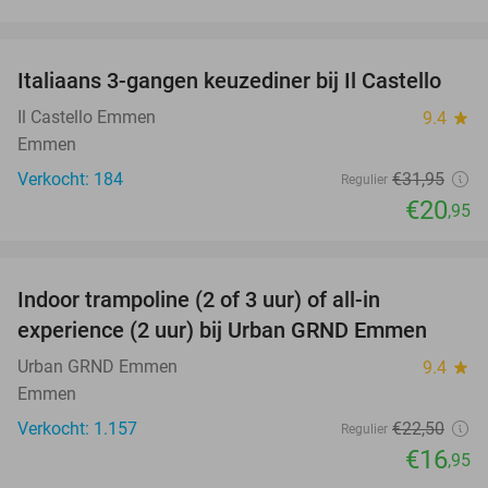
favorite_border
Italiaans 3-gangen keuzediner bij Il Castello
34%
Il Castello Emmen
9.4
star
Emmen
Verkocht: 184
€31
,95
Regulier
€20
,95
favorite_border
Indoor trampoline (2 of 3 uur) of all-in
25%
experience (2 uur) bij Urban GRND Emmen
Urban GRND Emmen
9.4
star
Emmen
Verkocht: 1.157
€22
,50
Regulier
€16
,95