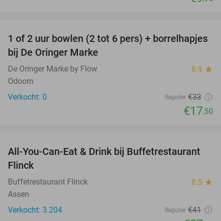
favorite_border
1 of 2 uur bowlen (2 tot 6 pers) + borrelhapjes
47%
NEW
bij De Oringer Marke
TODAY
De Oringer Marke by Flow
8.9
star
Odoorn
Verkocht: 0
€33
Regulier
€17
,50
favorite_border
All-You-Can-Eat & Drink bij Buffetrestaurant
33%
Flinck
Buffetrestaurant Flinck
8.5
star
Assen
Verkocht: 3.204
€41
Regulier