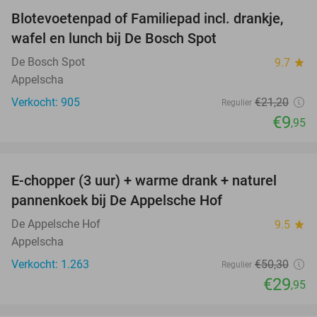
Blotevoetenpad of Familiepad incl. drankje,
53%
wafel en lunch bij De Bosch Spot
De Bosch Spot
9.7
star
Appelscha
Verkocht: 905
€21
,20
Regulier
€9
,95
favorite_border
E-chopper (3 uur) + warme drank + naturel
40%
pannenkoek bij De Appelsche Hof
De Appelsche Hof
9.5
star
Appelscha
Verkocht: 1.263
€50
,30
Regulier
€29
,95
favorite_border