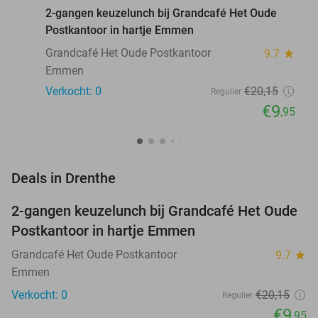
2-gangen keuzelunch bij Grandcafé Het Oude
Postkantoor in hartje Emmen
Grandcafé Het Oude Postkantoor
9.7
star
Emmen
Verkocht: 0
€20
,15
Regulier
€9
,95
favorite_border
Deals in Drenthe
2-gangen keuzelunch bij Grandcafé Het Oude
51%
NEW
Postkantoor in hartje Emmen
TODAY
Grandcafé Het Oude Postkantoor
9.7
star
Emmen
Verkocht: 0
€20
,15
Regulier
€9
,95