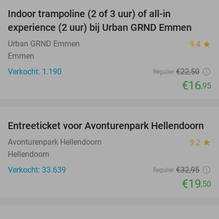
Indoor trampoline (2 of 3 uur) of all-in
25%
experience (2 uur) bij Urban GRND Emmen
Urban GRND Emmen
9.4
star
Emmen
Verkocht: 1.190
€22
,50
Regulier
€16
,95
favorite_border
Entreeticket voor Avonturenpark Hellendoorn
41%
Avonturenpark Hellendoorn
9.2
star
Hellendoorn
Verkocht: 33.639
€32
,95
Regulier
€19
,50
favorite_border