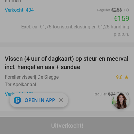
Emmen
Verkocht: 404
€256
Regulier
€159
Excl. ca. €1,75 toeristenbelasting en €1,25 handling
p.p.p.n.
favorite_border
Vissen (4 uur of dagkaart) op steur en meerval
44%
incl. hengel en aas + sundae
Forellenvisserij De Slegge
9.8
star
Ter Apelkanaal
Verkocht: 489
€34
,75
Regulier
close
OPEN IN APP
€19
,50
favorite_border
Uitverkocht!
Midweek of weekend (3-6 personen) bij Lake
53%