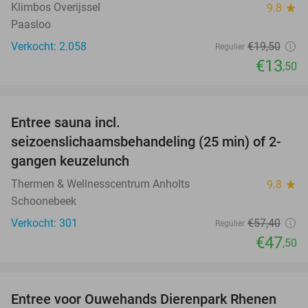
Klimbos Overijssel
9.8
star
Paasloo
Verkocht: 2.058
€19
,50
Regulier
€13
,50
favorite_border
Entree sauna incl.
17%
seizoenslichaamsbehandeling (25 min) of 2-
gangen keuzelunch
Thermen & Wellnesscentrum Anholts
9.8
star
Schoonebeek
Verkocht: 301
€57
,40
Regulier
€47
,50
favorite_border
Entree voor Ouwehands Dierenpark Rhenen
19%