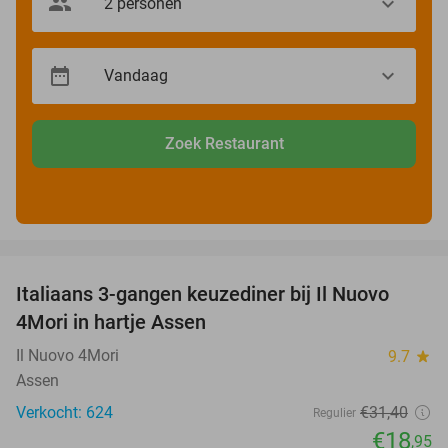
Zoek Restaurant
favorite_border
Italiaans 3-gangen keuzediner bij Il Nuovo
40%
4Mori in hartje Assen
Il Nuovo 4Mori
9.7
star
Assen
Verkocht: 624
€31
,40
Regulier
€18
,95