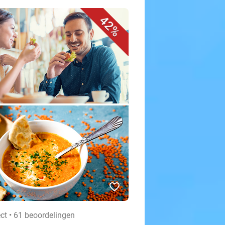
42%
favorite_border
ct • 61 beoordelingen