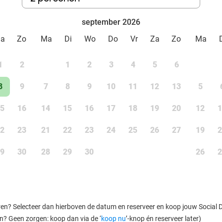
september 2026
Za
Zo
Ma
Di
Wo
Do
Vr
Za
Zo
Ma
1
2
1
2
3
4
5
6
8
9
7
8
9
10
11
12
13
5
5
16
14
15
16
17
18
19
20
12
1
2
23
21
22
23
24
25
26
27
19
2
9
30
28
29
30
26
2
ren? Selecteer dan hierboven de datum en reserveer en koop jouw Social Dea
en? Geen zorgen: koop dan via de ‘
koop nu
’-knop én reserveer later)