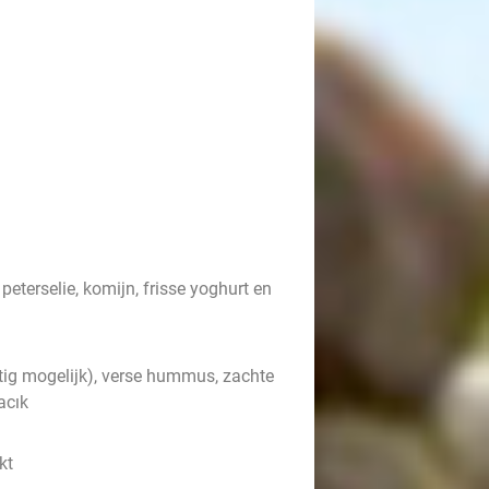
eterselie, komijn, frisse yoghurt en
tig mogelijk), verse hummus, zachte
cacık
kt