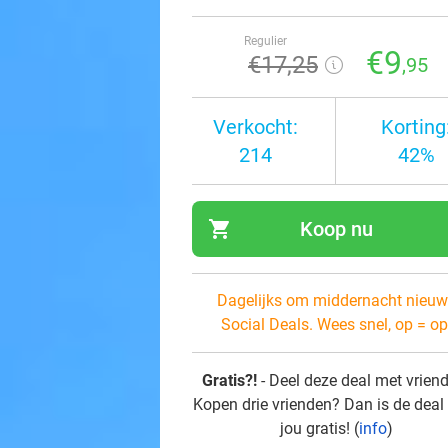
Regulier
€9
€17
,25
,95
Verkocht:
Korting
214
42%
shopping_cart
Koop nu
navi
Dagelijks om middernacht nieuw
Social Deals. Wees snel, op = op
Gratis?!
- Deel deze deal met vrien
Kopen drie vrienden? Dan is de deal
jou gratis! (
info
)