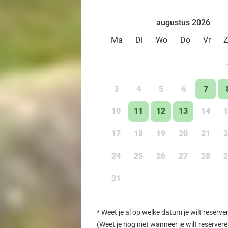
augustus 2026
Ma
Di
Wo
Do
Vr
3
4
5
6
7
10
11
12
13
14
1
17
18
19
20
21
2
24
25
26
27
28
2
31
*
Weet je al op welke datum je wilt reserve
(Weet je nog niet wanneer je wilt reserver