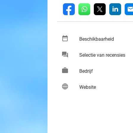
whatsapp
linkedin
fb
mai
date_range
keybo
Beschikbaarheid
chat
keybo
Selectie van recensies
work
keybo
Bedrijf
language
keybo
Website