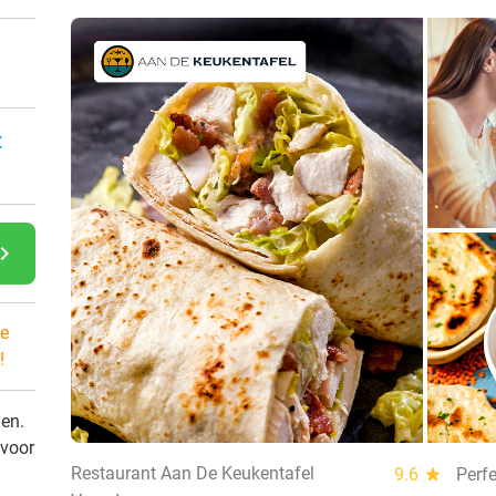
:
gate_next
e
!
den.
 voor
Restaurant Aan De Keukentafel
9.6
star
Perfe