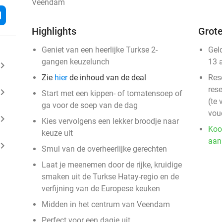
Veendam
l
Highlights
Grote
Geniet van een heerlijke Turkse 2-
Gel
gangen keuzelunch
13 
ard_arrow_right
Zie
hier
de inhoud van de deal
Res
rese
ard_arrow_right
Start met een kippen- of tomatensoep of
(te 
ga voor de soep van de dag
vou
ard_arrow_right
Kies vervolgens een lekker broodje naar
Koo
keuze uit
aan
ard_arrow_right
Smul van de overheerlijke gerechten
Laat je meenemen door de rijke, kruidige
smaken uit de Turkse Hatay-regio en de
verfijning van de Europese keuken
Midden in het centrum van Veendam
Perfect voor een dagje uit