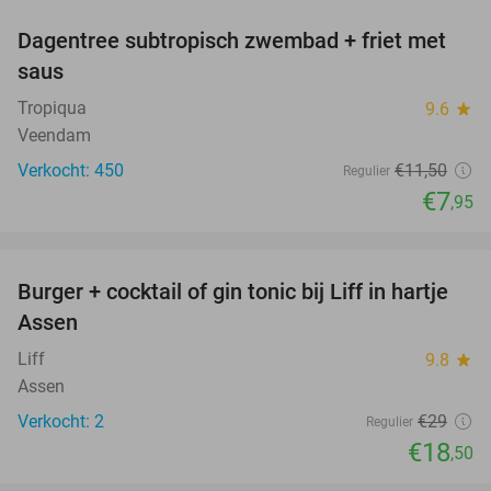
Dagentree subtropisch zwembad + friet met
31%
saus
Tropiqua
9.6
star
Veendam
Verkocht: 450
€11
,50
Regulier
€7
,95
favorite_border
Burger + cocktail of gin tonic bij Liff in hartje
36%
NEW
Assen
TODAY
Liff
9.8
star
Assen
Verkocht: 2
€29
Regulier
€18
,50