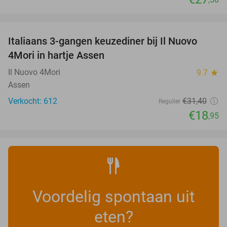
favorite_border
Italiaans 3-gangen keuzediner bij Il Nuovo
40%
4Mori in hartje Assen
Il Nuovo 4Mori
9.7
star
Assen
Verkocht: 612
€31
,40
Regulier
€18
,95
Voordelig spontaan uit
eten?