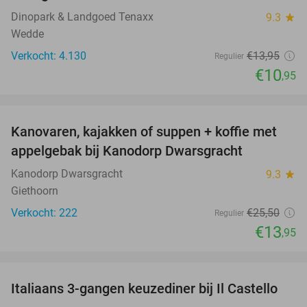
Dinopark & Landgoed Tenaxx
9.3
star
Wedde
Verkocht: 4.130
€13
,95
Regulier
€10
,95
favorite_border
Kanovaren, kajakken of suppen + koffie met
45%
appelgebak bij Kanodorp Dwarsgracht
Kanodorp Dwarsgracht
9.3
star
Giethoorn
Verkocht: 222
€25
,50
Regulier
€13
,95
favorite_border
Italiaans 3-gangen keuzediner bij Il Castello
34%