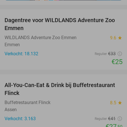
favorite_border
Dagentree voor WILDLANDS Adventure Zoo
24%
Emmen
WILDLANDS Adventure Zoo Emmen
9.6
star
Emmen
Verkocht: 18.132
€33
Regulier
€25
favorite_border
All-You-Can-Eat & Drink bij Buffetrestaurant
33%
Flinck
Buffetrestaurant Flinck
8.5
star
Assen
Verkocht: 3.163
€41
Regulier
€27
,50