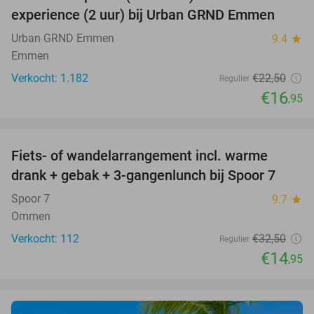
25%
experience (2 uur) bij Urban GRND Emmen
Urban GRND Emmen
9.4
star
Emmen
Verkocht: 1.182
€22
,50
Regulier
€16
,95
favorite_border
Fiets- of wandelarrangement incl. warme
54%
drank + gebak + 3-gangenlunch bij Spoor 7
Spoor 7
9.7
star
Ommen
Verkocht: 112
€32
,50
Regulier
€14
,95