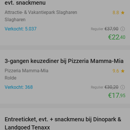
evt. snackmenu
Attractie- & Vakantiepark Slagharen
8.8
star
Slagharen
Verkocht: 5.037
€37
,90
Regulier
€22
,40
favorite_border
3-gangen keuzediner bij Pizzeria Mamma-Mia
41%
Pizzeria Mamma-Mia
9.6
star
Rolde
Verkocht: 368
€30
,20
Regulier
€17
,95
favorite_border
Entreeticket, evt. + snackmenu bij Dinopark &
22%
Landgoed Tenaxx