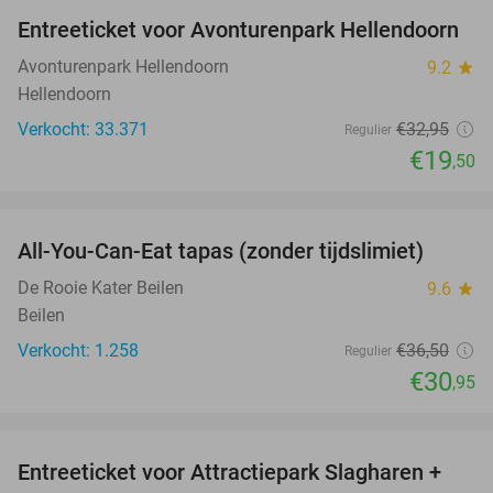
Entreeticket voor Avonturenpark Hellendoorn
41%
Avonturenpark Hellendoorn
9.2
star
Hellendoorn
Verkocht: 33.371
€32
,95
Regulier
€19
,50
favorite_border
All-You-Can-Eat tapas (zonder tijdslimiet)
15%
De Rooie Kater Beilen
9.6
star
Beilen
Verkocht: 1.258
€36
,50
Regulier
€30
,95
favorite_border
Entreeticket voor Attractiepark Slagharen +
41%