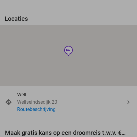
Locaties
hotel
Well
Wellseindsedijk 20
Routebeschrijving
Maak gratis kans op een droomreis t.w.v. €3.000!