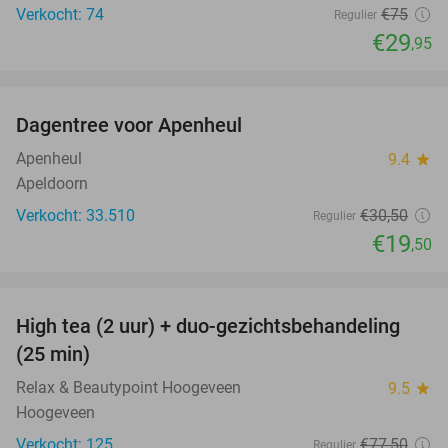
Verkocht: 74
€75
Regulier
€29
,95
favorite_border
Dagentree voor Apenheul
36%
Apenheul
9.4
star
Apeldoorn
Verkocht: 33.510
€30
,50
Regulier
€19
,50
favorite_border
High tea (2 uur) + duo-gezichtsbehandeling
52%
(25 min)
Relax & Beautypoint Hoogeveen
9.5
star
Hoogeveen
Verkocht: 125
€77
,50
Regulier