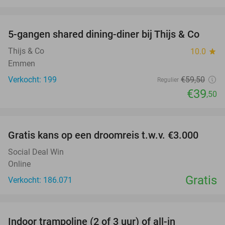
favorite_border
5-gangen shared dining-diner bij Thijs & Co
34%
Thijs & Co
10.0
star
Emmen
Verkocht: 199
€59
,50
Regulier
€39
,50
favorite_border
Gratis kans op een droomreis t.w.v. €3.000
Social Deal Win
Online
Gratis
Verkocht: 186.071
favorite_border
Indoor trampoline (2 of 3 uur) of all-in