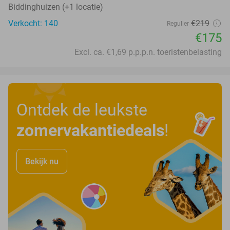
Biddinghuizen (+1 locatie)
Verkocht: 140
€219
Regulier
€175
Excl. ca. €1,69 p.p.p.n. toeristenbelasting
Ontdek de leukste
zomervakantiedeals
!
Bekijk nu