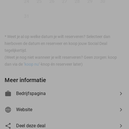
24
25
26
27
28
29
30
31
*
Weet je al op welke datum je wilt reserveren? Selecteer dan
hierboven de datum en reserveer en koop jouw Social Deal
tegelijkertijd.
(Weet je nog niet wanneer je wilt reserveren? Geen zorgen: koop
dan via de ‘
koop nu
’-knop én reserveer later)
Meer informatie
Bedrijfspagina
Website
Deel deze deal