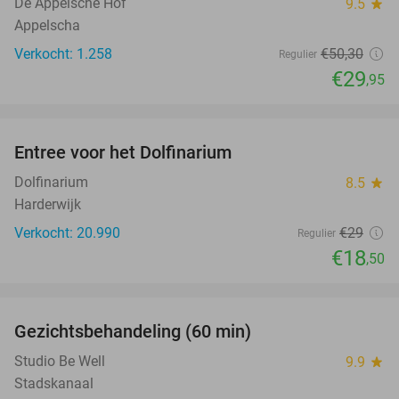
De Appelsche Hof
9.5
star
Appelscha
Verkocht: 1.258
€50
,30
Regulier
€29
,95
favorite_border
Entree voor het Dolfinarium
36%
Dolfinarium
8.5
star
Harderwijk
Verkocht: 20.990
€29
Regulier
€18
,50
favorite_border
Gezichtsbehandeling (60 min)
60%
Studio Be Well
9.9
star
Stadskanaal