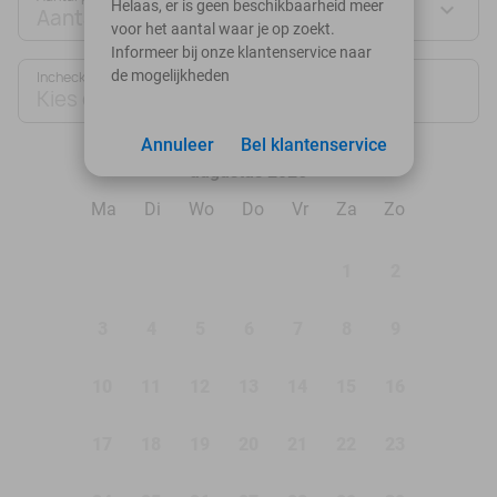
Helaas, er is geen beschikbaarheid meer
Aantal personen
voor het aantal waar je op zoekt.
Informeer bij onze klantenservice naar
de mogelijkheden
Inchecken
Uitchecken
Kies datum
Kies datum
Annuleer
Bel klantenservice
augustus 2026
Ma
Di
Wo
Do
Vr
Za
Zo
1
2
3
4
5
6
7
8
9
10
11
12
13
14
15
16
17
18
19
20
21
22
23