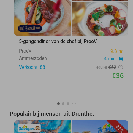
favorite_border
5-gangendiner van de chef bij ProeV
ProeV
9.8
star
Ammerzoden
4 min.
directions_car
Verkocht: 88
€52
Regulier
€36
Populair bij mensen uit Drenthe:
31%