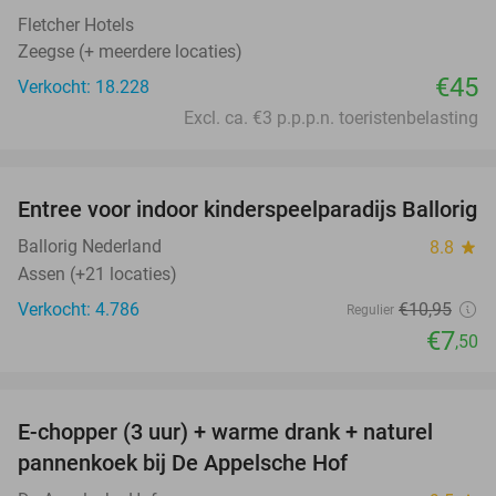
Fletcher Hotels
Zeegse (+ meerdere locaties)
€45
Verkocht: 18.228
Excl. ca. €3 p.p.p.n. toeristenbelasting
favorite_border
Entree voor indoor kinderspeelparadijs Ballorig
32%
Ballorig Nederland
8.8
star
Assen (+21 locaties)
Verkocht: 4.786
€10
,95
Regulier
€7
,50
favorite_border
E-chopper (3 uur) + warme drank + naturel
40%
pannenkoek bij De Appelsche Hof