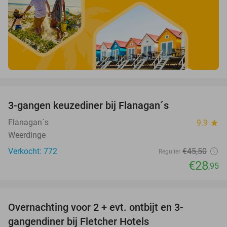
favorite_border
3-gangen keuzediner bij Flanagan´s
36%
Flanagan´s
9.9
star
Weerdinge
Verkocht: 772
€45
,50
Regulier
€28
,95
favorite_border
Overnachting voor 2 + evt. ontbijt en 3-
gangendiner bij Fletcher Hotels