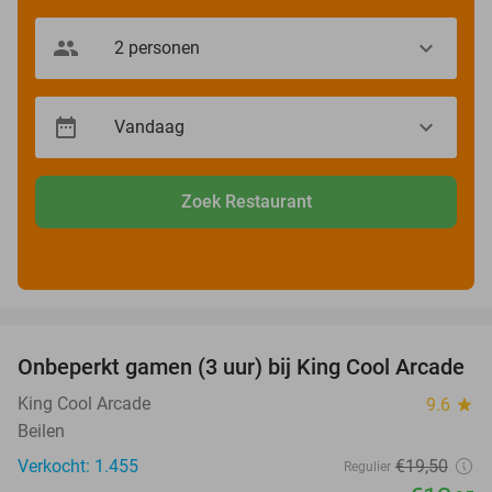
Zoek Restaurant
favorite_border
Onbeperkt gamen (3 uur) bij King Cool Arcade
34%
King Cool Arcade
9.6
star
Beilen
Verkocht: 1.455
€19
,50
Regulier