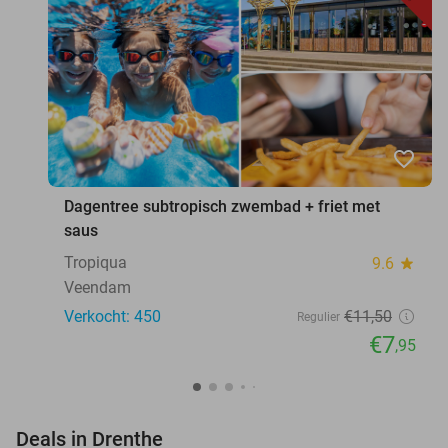
favorite_border
Dagentree subtropisch zwembad + friet met
saus
Tropiqua
9.6
star
Veendam
Verkocht: 450
€11
,50
Regulier
€7
,95
favorite_border
Deals in Drenthe