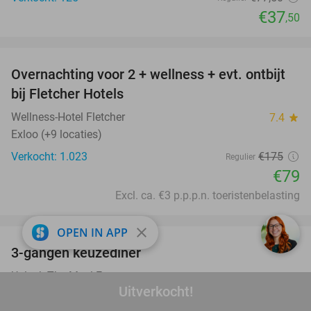
€37
,50
favorite_border
Overnachting voor 2 + wellness + evt. ontbijt
55%
bij Fletcher Hotels
Wellness-Hotel Fletcher
7.4
star
Exloo (+9 locaties)
Verkocht: 1.023
€175
Regulier
€79
Excl. ca. €3 p.p.p.n. toeristenbelasting
favorite_border
close
OPEN IN APP
3-gangen keuzediner
39%
Unlock The Meal Emmen
9.8
star
Uitverkocht!
Emmen