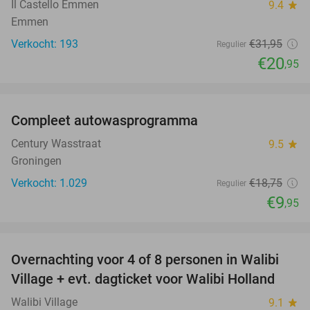
Il Castello Emmen
9.4
star
Emmen
Verkocht: 193
€31
,95
Regulier
€20
,95
favorite_border
Compleet autowasprogramma
47%
Century Wasstraat
9.5
star
Groningen
Verkocht: 1.029
€18
,75
Regulier
€9
,95
favorite_border
Overnachting voor 4 of 8 personen in Walibi
20%
Village + evt. dagticket voor Walibi Holland
Walibi Village
9.1
star