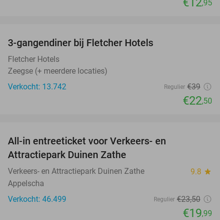
€12
,95
favorite_border
3-gangendiner bij Fletcher Hotels
42%
Fletcher Hotels
Zeegse (+ meerdere locaties)
Verkocht: 13.742
€39
Regulier
€22
,50
favorite_border
All-in entreeticket voor Verkeers- en
15%
Attractiepark Duinen Zathe
Verkeers- en Attractiepark Duinen Zathe
9.8
star
Appelscha
Verkocht: 46.499
€23
,50
Regulier
€19
,99