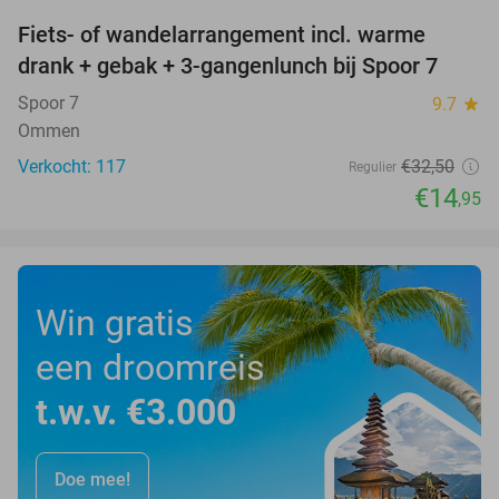
Fiets- of wandelarrangement incl. warme
54%
drank + gebak + 3-gangenlunch bij Spoor 7
Spoor 7
9.7
star
Ommen
Verkocht: 117
€32
,50
Regulier
€14
,95
Win gratis
een droomreis
t.w.v. €3.000
Doe mee!