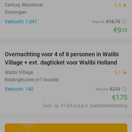
Century Wasstraat
9.5
star
Groningen
Verkocht: 1.041
€18
,75
Regulier
€9
,95
favorite_border
Overnachting voor 4 of 8 personen in Walibi
20%
Village + evt. dagticket voor Walibi Holland
Walibi Village
9.1
star
Biddinghuizen (+1 locatie)
Verkocht: 140
€219
Regulier
€175
Excl. ca. €1,69 p.p.p.n. toeristenbelasting