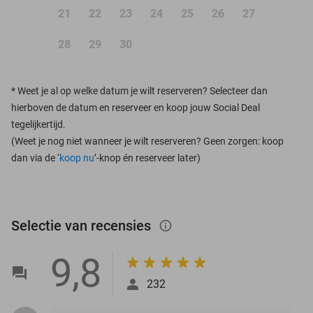
21
22
23
24
25
26
27
28
29
30
*
Weet je al op welke datum je wilt reserveren? Selecteer dan
hierboven de datum en reserveer en koop jouw Social Deal
tegelijkertijd.
(Weet je nog niet wanneer je wilt reserveren? Geen zorgen: koop
dan via de ‘
koop nu
’-knop én reserveer later)
Selectie van recensies
info_outlined
9,8
232