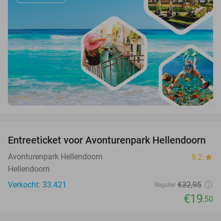
favorite_border
Entreeticket voor Avonturenpark Hellendoorn
41%
Avonturenpark Hellendoorn
9.2
star
Hellendoorn
Verkocht: 33.421
€32
,95
Regulier
€19
,50
favorite_border