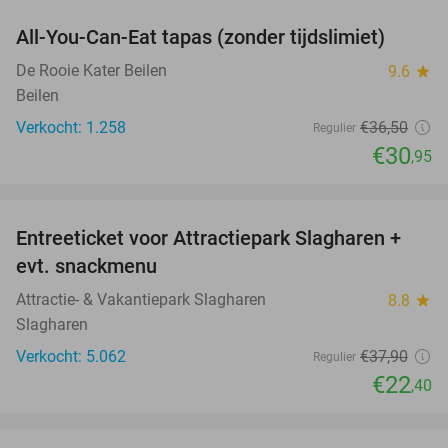
All-You-Can-Eat tapas (zonder tijdslimiet)
15%
De Rooie Kater Beilen
9.6
star
Beilen
Verkocht: 1.258
€36
,50
Regulier
€30
,95
favorite_border
Entreeticket voor Attractiepark Slagharen +
41%
evt. snackmenu
Attractie- & Vakantiepark Slagharen
8.8
star
Slagharen
Verkocht: 5.062
€37
,90
Regulier
€22
,40
favorite_border