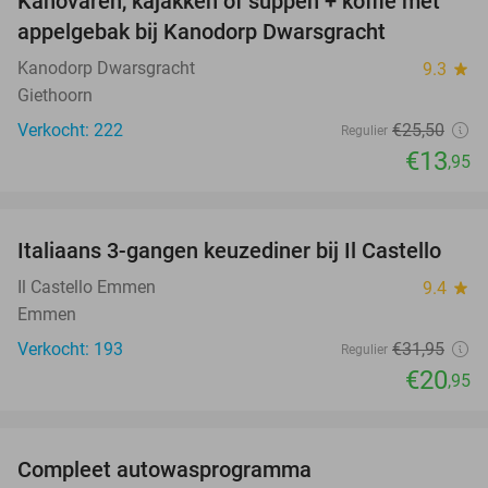
Kanovaren, kajakken of suppen + koffie met
45%
appelgebak bij Kanodorp Dwarsgracht
Kanodorp Dwarsgracht
9.3
star
Giethoorn
Verkocht: 222
€25
,50
Regulier
€13
,95
favorite_border
Italiaans 3-gangen keuzediner bij Il Castello
34%
Il Castello Emmen
9.4
star
Emmen
Verkocht: 193
€31
,95
Regulier
€20
,95
favorite_border
Compleet autowasprogramma
47%