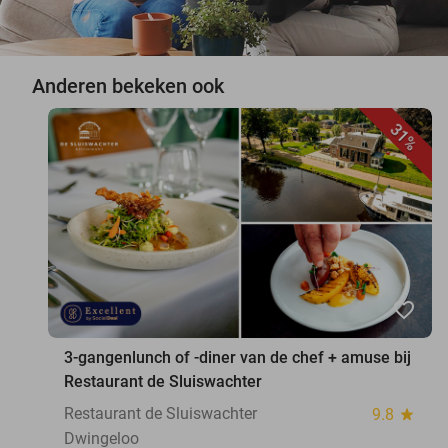
Anderen bekeken ook
31%
favorite_border
3-gangenlunch of -diner van de chef + amuse bij
Restaurant de Sluiswachter
Restaurant de Sluiswachter
9.8
star
Dwingeloo