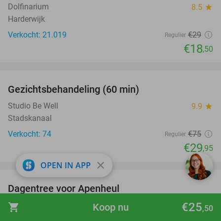
Dolfinarium
8.5
star
Harderwijk
Verkocht: 21.019
€29
Regulier
€18
,50
favorite_border
Gezichtsbehandeling (60 min)
60%
Studio Be Well
9.9
star
Stadskanaal
Verkocht: 74
€75
Regulier
€29
,95
favorite_border
close
OPEN IN APP
Dagentree voor Apenheul
36%
Apenheul
€25
9.4
star
shopping_cart
Koop nu
,50
Apeldoorn