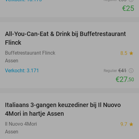
€25
favorite_border
All-You-Can-Eat & Drink bij Buffetrestaurant
33%
Flinck
Buffetrestaurant Flinck
8.5
star
Assen
Verkocht: 3.171
€41
Regulier
€27
,50
favorite_border
Italiaans 3-gangen keuzediner bij Il Nuovo
40%
4Mori in hartje Assen
Il Nuovo 4Mori
9.7
star
Assen