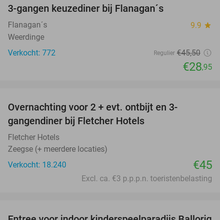
3-gangen keuzediner bij Flanagan´s
36%
Flanagan´s
9.9
star
Weerdinge
Verkocht: 772
€45
,50
Regulier
€28
,95
favorite_border
Overnachting voor 2 + evt. ontbijt en 3-
gangendiner bij Fletcher Hotels
Fletcher Hotels
Zeegse (+ meerdere locaties)
€45
Verkocht: 18.240
Excl. ca. €3 p.p.p.n. toeristenbelasting
favorite_border
Entree voor indoor kinderspeelparadijs Ballorig