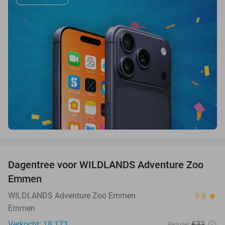
favorite_border
Dagentree voor WILDLANDS Adventure Zoo
24%
Emmen
WILDLANDS Adventure Zoo Emmen
9.6
star
Emmen
Verkocht: 18.173
€33
Regulier