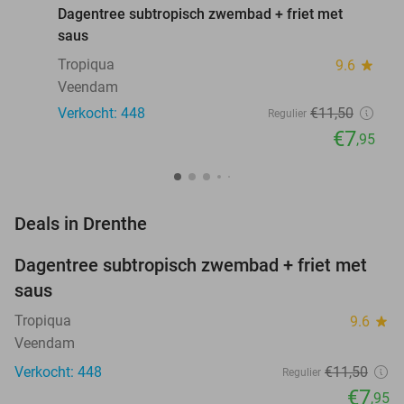
Dagentree subtropisch zwembad + friet met
saus
Tropiqua
9.6
star
Veendam
Verkocht: 448
€11
,50
Regulier
€7
,95
favorite_border
Deals in Drenthe
Dagentree subtropisch zwembad + friet met
31%
saus
Tropiqua
9.6
star
Veendam
Verkocht: 448
€11
,50
Regulier
€7
,95