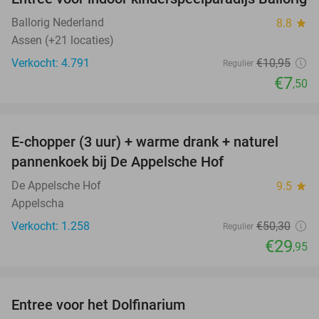
32%
Ballorig Nederland
8.8
star
Assen (+21 locaties)
Verkocht: 4.791
€10
,95
Regulier
€7
,50
favorite_border
E-chopper (3 uur) + warme drank + naturel
40%
pannenkoek bij De Appelsche Hof
De Appelsche Hof
9.5
star
Appelscha
Verkocht: 1.258
€50
,30
Regulier
€29
,95
favorite_border
Entree voor het Dolfinarium
36%