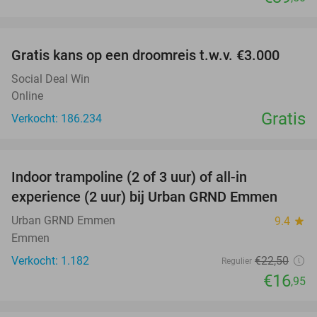
favorite_border
Gratis kans op een droomreis t.w.v. €3.000
Social Deal Win
Online
Gratis
Verkocht: 186.234
favorite_border
Indoor trampoline (2 of 3 uur) of all-in
25%
experience (2 uur) bij Urban GRND Emmen
Urban GRND Emmen
9.4
star
Emmen
Verkocht: 1.182
€22
,50
Regulier
€16
,95
favorite_border