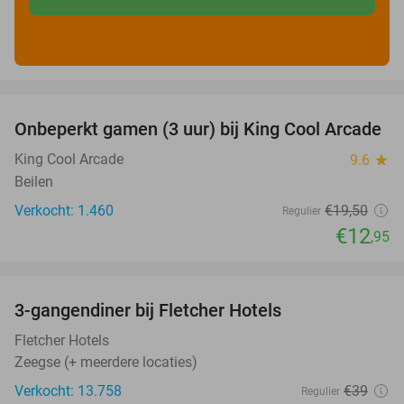
favorite_border
Onbeperkt gamen (3 uur) bij King Cool Arcade
34%
King Cool Arcade
9.6
star
Beilen
Verkocht: 1.460
€19
,50
Regulier
€12
,95
favorite_border
3-gangendiner bij Fletcher Hotels
42%
Fletcher Hotels
Zeegse (+ meerdere locaties)
Verkocht: 13.758
€39
Regulier