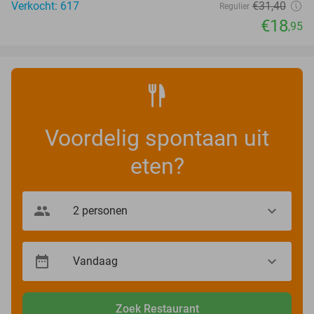
Verkocht: 617
€31
,40
Regulier
€18
,95
Voordelig spontaan uit
eten?
Zoek Restaurant