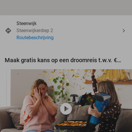
Steenwijk
Steenwijkerdiep 2
Routebeschrijving
Maak gratis kans op een droomreis t.w.v. €3.000!
play_circle