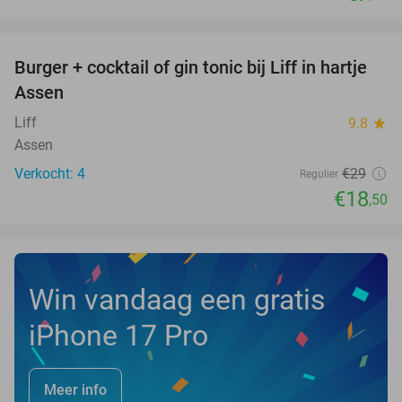
favorite_border
Burger + cocktail of gin tonic bij Liff in hartje
36%
NEW
Assen
TODAY
Liff
9.8
star
Assen
Verkocht: 4
€29
Regulier
€18
,50
Win vandaag een gratis
iPhone 17 Pro
Meer info