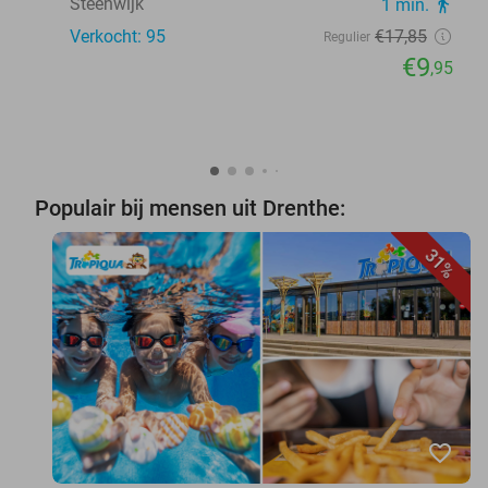
Steenwijk
1 min.
directions_walk
Verkocht: 95
€17
,85
Regulier
€9
,95
Populair bij mensen uit Drenthe:
31%
favorite_border