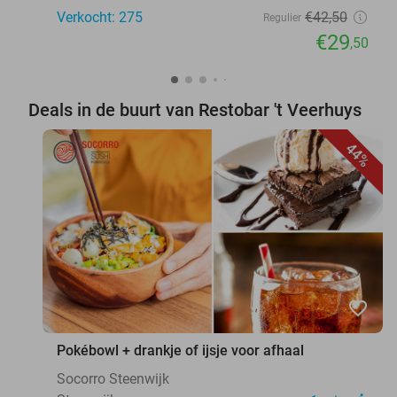
Verkocht: 275
€42
,50
Regulier
€29
,50
Deals in de buurt van Restobar 't Veerhuys
44%
favorite_border
Pokébowl + drankje of ijsje voor afhaal
Socorro Steenwijk