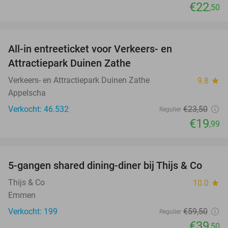
€22
,50
favorite_border
All-in entreeticket voor Verkeers- en
15%
Attractiepark Duinen Zathe
Verkeers- en Attractiepark Duinen Zathe
9.8
star
Appelscha
Verkocht: 46.532
€23
,50
Regulier
€19
,99
favorite_border
5-gangen shared dining-diner bij Thijs & Co
34%
Thijs & Co
10.0
star
Emmen
Verkocht: 199
€59
,50
Regulier
€39
,50