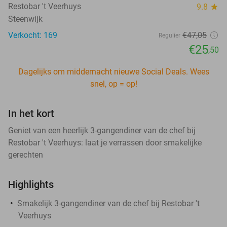
Restobar 't Veerhuys
9.8
star
Steenwijk
Verkocht: 169
€47
,05
Regulier
€25
,50
Dagelijks om middernacht nieuwe Social Deals. Wees
snel, op = op!
In het kort
Geniet van een heerlijk 3-gangendiner van de chef bij
Restobar 't Veerhuys: laat je verrassen door smakelijke
gerechten
Highlights
Smakelijk 3-gangendiner van de chef bij Restobar 't
Veerhuys