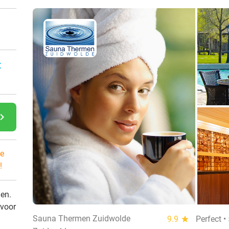
:
gate_next
e
!
den.
 voor
Sauna Thermen Zuidwolde
9.9
star
Perfect •