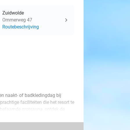
Zuidwolde
Ommerweg 47
Routebeschrijving
en naakt- of badkledingdag bij
chtige faciliteiten die het resort te
e befaamde grotsauna, ontdek de
ent van ontspanning in de
en.