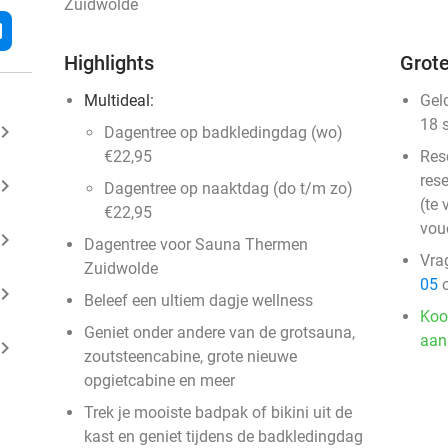
Zuidwolde
l
Highlights
Grote
Multideal:
Gel
18 
ard_arrow_right
Dagentree op badkledingdag (wo)
€22,95
Res
rese
ard_arrow_right
Dagentree op naaktdag (do t/m zo)
(te 
€22,95
vou
ard_arrow_right
Dagentree voor Sauna Thermen
Vra
Zuidwolde
05
o
ard_arrow_right
Beleef een ultiem dagje wellness
Koo
Geniet onder andere van de grotsauna,
aan
ard_arrow_right
zoutsteencabine, grote nieuwe
opgietcabine en meer
Trek je mooiste badpak of bikini uit de
kast en geniet tijdens de badkledingdag