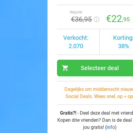
Regulier
€22
€36
,95
,95
Verkocht:
Korting
2.070
38%
shopping_cart
Selecteer deal
navi
Dagelijks om middernacht nieuw
Social Deals. Wees snel, op = op
Gratis?!
- Deel deze deal met vrien
Kopen drie vrienden? Dan is de deal
jou gratis! (
info
)