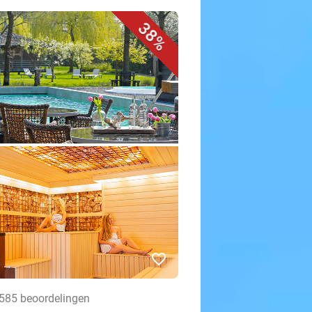
38%
favorite_border
 585 beoordelingen