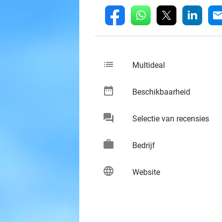
whatsapp
linkedin
fb
mai
list
keybo
Multideal
date_range
keybo
Beschikbaarheid
chat
keybo
Selectie van recensies
work
keybo
Bedrijf
language
keybo
Website