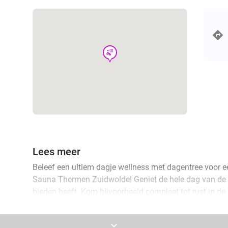
wellness
Lees meer
Beleef een ultiem dagje wellness met dagentree voor e
Sauna Thermen Zuidwolde! Geniet de hele dag van de pra
bieden heeft. Kom bijvoorbeeld compleet tot rust in d
nieuwe grote opgietcabine en ervaar een heerlijk mom
boomgaardtuin, waar de kikkers je al kwakend begroet
keyboard_arrow_down