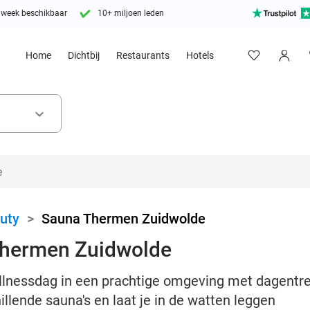
 week beschikbaar
10+ miljoen leden
Home
Dichtbij
Restaurants
Hotels
keyboard_arrow_down
uty
>
Sauna Thermen Zuidwolde
Thermen Zuidwolde
llnessdag in een prachtige omgeving met dagent
illende sauna's en laat je in de watten leggen