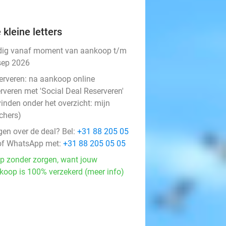
 kleine letters
dig vanaf moment van aankoop t/m
sep 2026
erveren:
na aankoop online
rveren met 'Social Deal Reserveren'
vinden onder het overzicht:
mijn
chers
)
gen over de deal? Bel:
+31 88 205 05
f WhatsApp met:
+31 88 205 05 05
p zonder zorgen, want jouw
koop is 100% verzekerd (meer info)