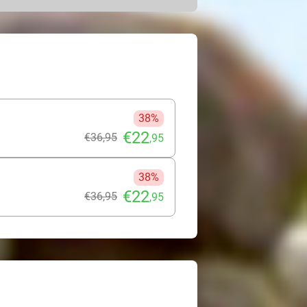
Sauna Thermen Zuidwolde. Sluit de deur
ij hoeft deze dag maar één ding te
sservaring!
38%
€22
€36
,95
,95
38%
€22
€36
,95
,95