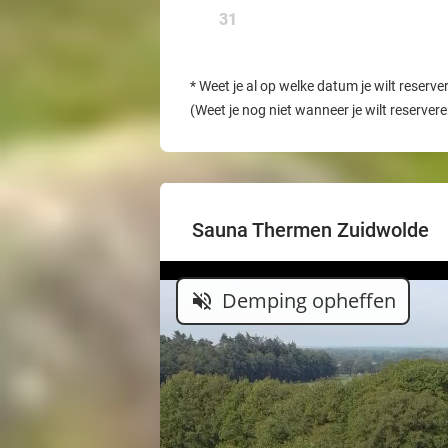
31
*
Weet je al op welke datum je wilt reserve
(Weet je nog niet wanneer je wilt reserver
Sauna Thermen Zuidwolde
Demping opheffen
volume_off