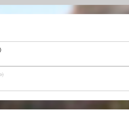
Het zal je aan niets ontbreken tijdens je verblijf bij 
naar de wereld en laat je onderdompelen in alle luxe. J
doen: genieten van een unieke en onvergetelijke wellne
)
o)