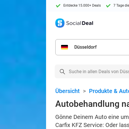
Entdecke 15.000+ Deals
7 Tage di
Düsseldorf
Übersicht
>
Produkte & Aut
Autobehandlung na
Gönne Deinem Auto eine umf
Carfix KFZ Service: Oder las