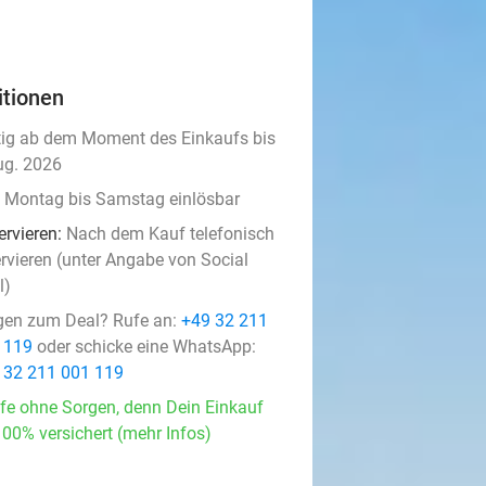
itionen
tig ab dem Moment des Einkaufs bis
ug. 2026
 Montag bis Samstag einlösbar
ervieren:
Nach dem Kauf telefonisch
ervieren (unter Angabe von Social
l)
gen zum Deal? Rufe an:
+49 32 211
 119
oder schicke eine WhatsApp:
 32 211 001 119
fe ohne Sorgen, denn Dein Einkauf
100% versichert (mehr Infos)