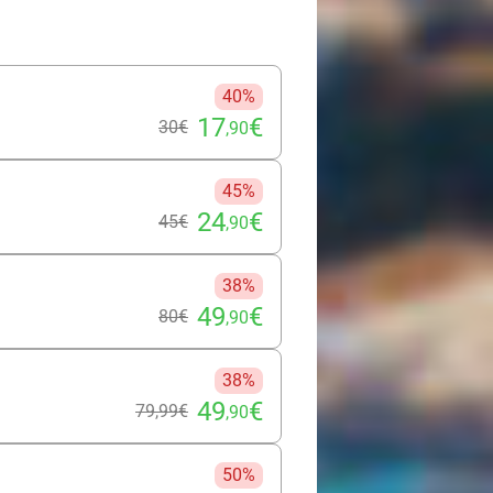
professionellen Händen, sodass Du
40%
17
€
30€
,90
45%
24
€
45€
,90
38%
49
€
80€
,90
38%
49
€
79
,99
€
,90
50%