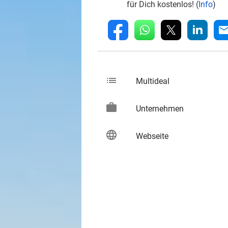
für Dich kostenlos! (
Info
)
whatsapp
linkedin
fb
mai
list
keybo
Multideal
work
keybo
Unternehmen
language
keybo
Webseite