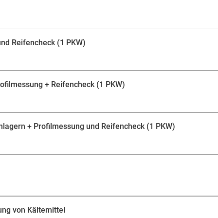
bis zu 3 l Motoröl entscheiden. Dein Auto ist hier in 
wieder sicher fahren kannst.
und Reifencheck (1 PKW)
rofilmessung + Reifencheck (1 PKW)
nlagern + Profilmessung und Reifencheck (1 PKW)
ung von Kältemittel