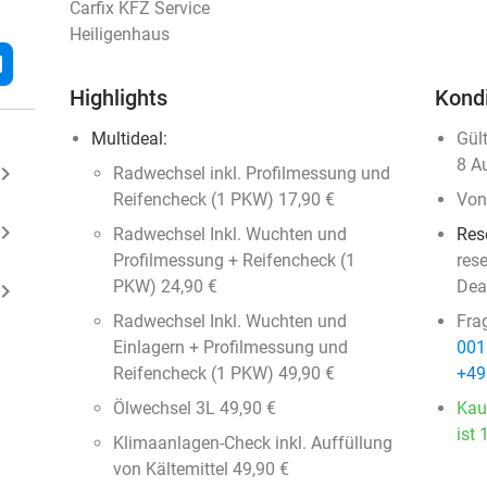
Carfix KFZ Service
Heiligenhaus
l
Highlights
Kond
Multideal:
Gül
8 A
ard_arrow_right
Radwechsel inkl. Profilmessung und
Reifencheck (1 PKW) 17,90 €
Von
ard_arrow_right
Radwechsel Inkl. Wuchten und
Res
Profilmessung + Reifencheck (1
res
PKW) 24,90 €
Dea
ard_arrow_right
Radwechsel Inkl. Wuchten und
Fra
Einlagern + Profilmessung und
001
Reifencheck (1 PKW) 49,90 €
+49
Ölwechsel 3L 49,90 €
Kau
ist 
Klimaanlagen-Check inkl. Auffüllung
von Kältemittel 49,90 €