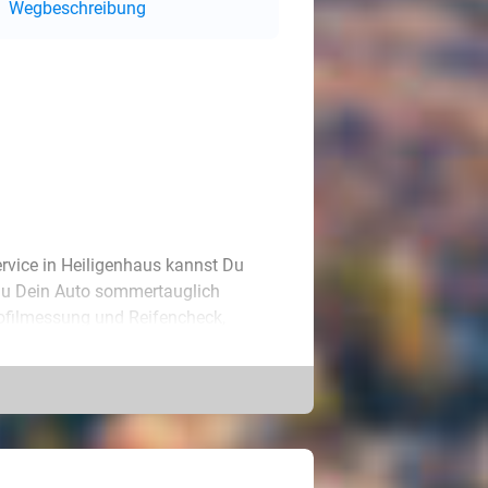
Wegbeschreibung
rvice in Heiligenhaus kannst Du
 Du Dein Auto sommertauglich
rofilmessung und Reifencheck,
ine Klimaanlage prüfen, inklusive
ken!
 umfassende Fahrzeug-Inspektion
mponenten sowie anschließendem
 Dich auch für einen Ölwechsel mit