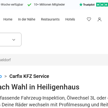
e Woche verfügbar
10+ Millionen Mitglieder
Home
In der Nähe
Restaurants
Hotels
keyboard_arrow_down
o
>
Carfix KFZ Service
ch Wahl in Heiligenhaus
assende Fahrzeug-Inspektion, Ölwechsel 3L oder 
s Deine Räder wechseln mit Profilmessung und Reif