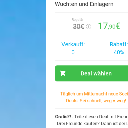
Wuchten und Einlagern
Regulär
17
€
30€
,90
Verkauft:
Rabatt:
0
40%
shopping_cart
Deal wählen
navi
Täglich um Mitternacht neue Soci
Deals. Sei schnell, weg = weg!
Gratis?!
- Teile diesen Deal mit Freu
Drei Freunde kaufen? Dann ist der 