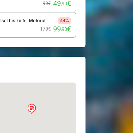
49
€
99€
,90
el bis zu 5 l Motoröl
44%
99
€
179€
,90
store