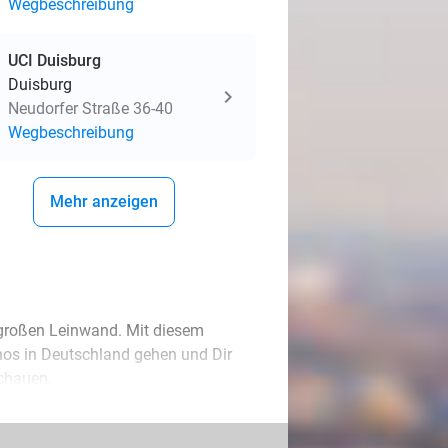
Wegbeschreibung
UCI Duisburg
Duisburg
Neudorfer Straße 36-40
Wegbeschreibung
Mehr anzeigen
r großen Leinwand. Mit diesem
inos in Deutschland gehen und Dir
schauen.
ntischen Film an, mit Freunden die