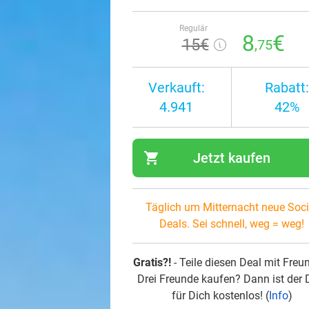
Regulär
8
€
15€
,75
Verkauft:
Rabatt:
4.941
42%
shopping_cart
Jetzt kaufen
navi
Täglich um Mitternacht neue Soci
Deals. Sei schnell, weg = weg!
Gratis?!
- Teile diesen Deal mit Freu
Drei Freunde kaufen? Dann ist der 
für Dich kostenlos! (
Info
)