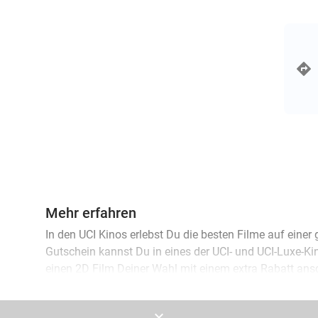
events
Mehr erfahren
In den UCI Kinos erlebst Du die besten Filme auf eine
Gutschein kannst Du in eines der UCI- und UCI-Luxe-K
einen 2D Film Deiner Wahl mit einem extra Rabatt an
Schaue Dir zusammen mit Deinem Liebsten einen roma
keyboard_arrow_down