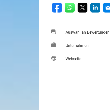
whatsapp
linkedin
fb
mai
chat
Auswahl an Bewertungen
keybo
work
keybo
Unternehmen
language
keybo
Webseite