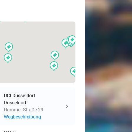
events
events
nts
events
events
events
events
events
events
events
events
events
events
UCI Düsseldorf
Düsseldorf
Hammer Straße 29
Wegbeschreibung