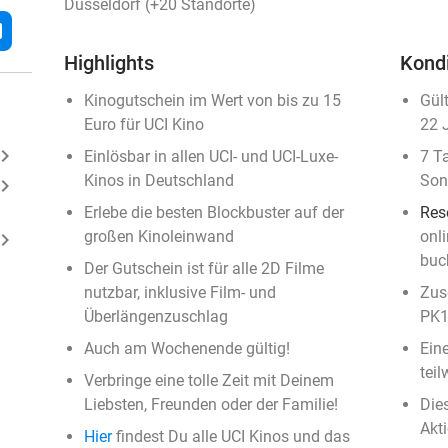
Düsseldorf (+20 Standorte)
l
Highlights
Kond
Kinogutschein im Wert von bis zu 15
Gül
Euro für UCI Kino
22 
ard_arrow_right
Einlösbar in allen UCI- und UCI-Luxe-
7 T
Kinos in Deutschland
Son
ard_arrow_right
Erlebe die besten Blockbuster auf der
Res
großen Kinoleinwand
onl
ard_arrow_right
buc
Der Gutschein ist für alle 2D Filme
nutzbar, inklusive Film- und
Zus
Überlängenzuschlag
PK1
Auch am Wochenende gültig!
Ein
teil
Verbringe eine tolle Zeit mit Deinem
Liebsten, Freunden oder der Familie!
Die
Akt
Hier
findest Du alle UCI Kinos und das