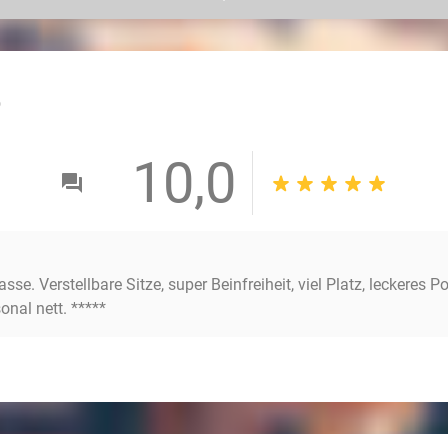
besten Blockbuster oder verbringe hier eine unvergessl
zum Beispiel den Familienfilm "Minions &
Monster" an
erobern, zu Filmstars aufsteigen, alles verlieren, Monst
Helden den Planeten vor dem Chaos retten, das sie se
Deine Freunde zusammen für den neuen bildgewaltige
outlined
von Christopher Nolan. Hier erlebst Du garantiert eine to
10,0
Sieh Dir
hier
das Programm an.
asse. Verstellbare Sitze, super Beinfreiheit, viel Platz, leckere
onal nett. *****