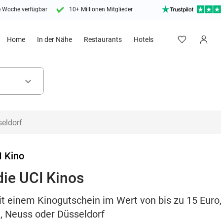
e Woche verfügbar
10+ Millionen Mitglieder
Home
In der Nähe
Restaurants
Hotels
keyboard_arrow_down
I Kino
die UCI Kinos
t einem Kinogutschein im Wert von bis zu 15 Euro, 
n, Neuss oder Düsseldorf