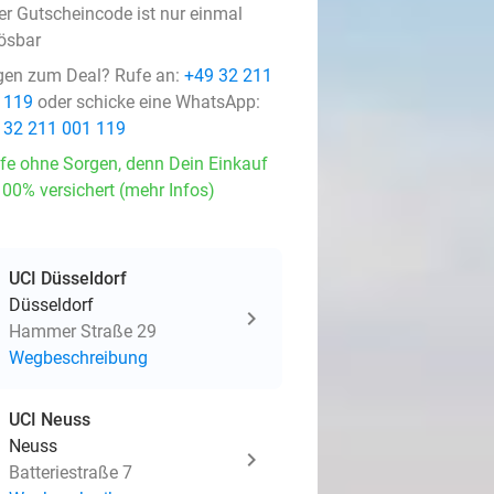
er Gutscheincode ist nur einmal
lösbar
gen zum Deal? Rufe an:
+49 32 211
 119
oder schicke eine WhatsApp:
 32 211 001 119
fe ohne Sorgen, denn Dein Einkauf
100% versichert (mehr Infos)
UCI Düsseldorf
Düsseldorf
Hammer Straße 29
Wegbeschreibung
UCI Neuss
Neuss
Batteriestraße 7