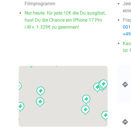
Filmprogramm
Jed
ein
Nur heute: für jede 10€ die Du ausgibst,
hast Du die Chance ein iPhone 17 Pro
Fra
i.W.v. 1.329€ zu gewinnen!
001
events
+49
Kau
ist 
events
events
events
events
events
events
events
events
events
events
events
events
events
events
events
events
events
events
events