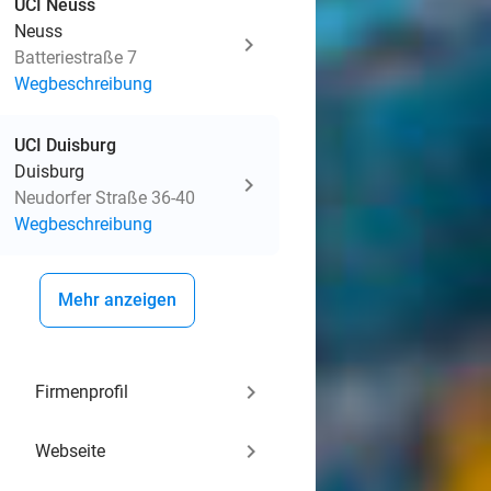
UCI Neuss
Neuss
Batteriestraße 7
Wegbeschreibung
UCI Duisburg
Duisburg
Neudorfer Straße 36-40
Wegbeschreibung
Mehr anzeigen
keyboard_arrow_right
Firmenprofil
keyboard_arrow_right
Webseite