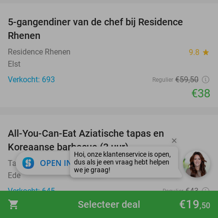
5-gangendiner van de chef bij Residence
36%
Rhenen
Residence Rhenen
9.8
star
Elst
Verkocht: 693
€59
,50
Regulier
€38
favorite_border
All-You-Can-Eat Aziatische tapas en
23%
Koreaanse barbecue (3 uur)
close
OPEN IN APP
Tapasia
9.9
star
Ede
Verkocht: 645
€43
Regulier
€19
€33
shopping_cart
Selecteer deal
,50