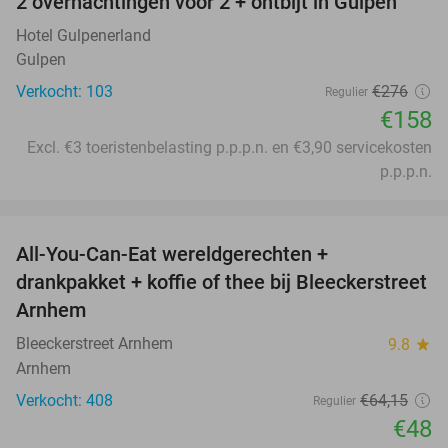
2 overnachtingen voor 2 + ontbijt in Gulpen
43%
Hotel Gulpenerland
Gulpen
Verkocht: 103
€276
Regulier
€158
Excl. €3 toeristenbelasting p.p.p.n. en €3,90 servicekosten
p.p.p.n.
favorite_border
All-You-Can-Eat wereldgerechten +
25%
drankpakket + koffie of thee bij Bleeckerstreet
Arnhem
Bleeckerstreet Arnhem
9.8
star
Arnhem
Verkocht: 408
€64
,15
Regulier
€48