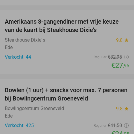
favorite_border
Amerikaans 3-gangendiner met vrije keuze
15%
van de kaart bij Steakhouse Dixie's
Steakhouse Dixie´s
9.8
star
Ede
Verkocht: 44
€32
,95
Regulier
€27
,95
favorite_border
Bowlen (1 uur) + snacks voor max. 7 personen
40%
bij Bowlingcentrum Groeneveld
Bowlingcentrum Groeneveld
9.8
star
Ede
Verkocht: 425
€41
,50
Regulier