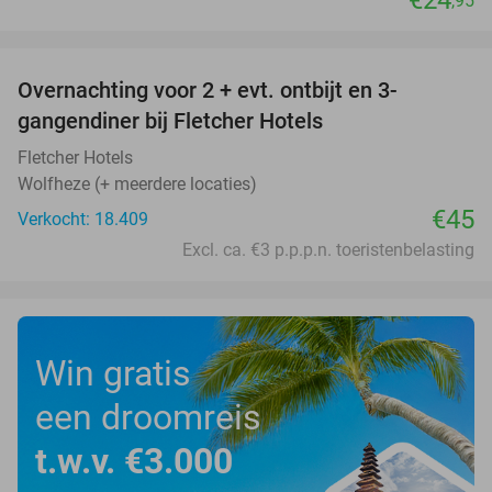
€24
,95
favorite_border
Overnachting voor 2 + evt. ontbijt en 3-
gangendiner bij Fletcher Hotels
Fletcher Hotels
Wolfheze (+ meerdere locaties)
€45
Verkocht: 18.409
Excl. ca. €3 p.p.p.n. toeristenbelasting
Win gratis
een droomreis
t.w.v. €3.000