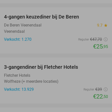
favorite_border
4-gangen keuzediner bij De Beren
46%
De Beren Veenendaal
9.7
star
Veenendaal
Verkocht: 1.270
€47
,70
Regulier
€25
,95
favorite_border
3-gangendiner bij Fletcher Hotels
42%
Fletcher Hotels
Wolfheze (+ meerdere locaties)
Verkocht: 13.929
€39
Regulier
€22
,50
favorite_border