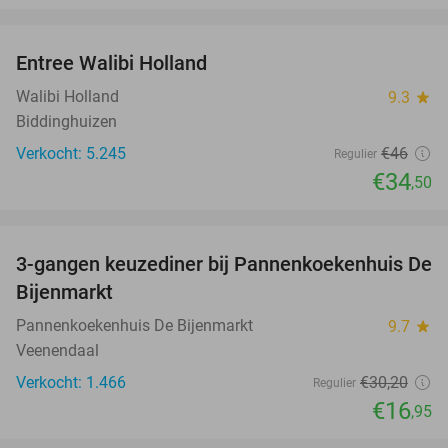
favorite_border
Entree Walibi Holland
25%
Walibi Holland
9.3
star
Biddinghuizen
Verkocht: 5.245
€46
Regulier
€34
,50
favorite_border
3-gangen keuzediner bij Pannenkoekenhuis De
44%
Bijenmarkt
Pannenkoekenhuis De Bijenmarkt
9.7
star
Veenendaal
Verkocht: 1.466
€30
,20
Regulier
€16
,95
favorite_border