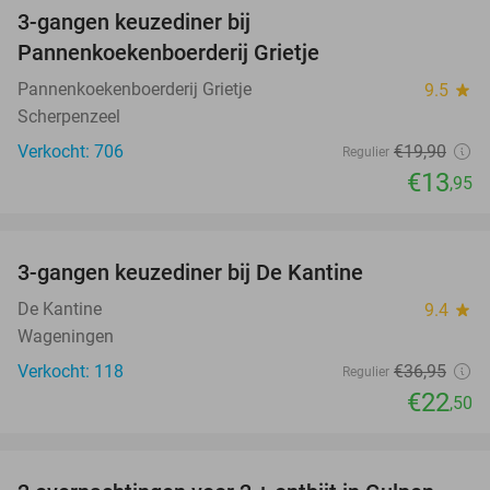
3-gangen keuzediner bij
30%
Pannenkoekenboerderij Grietje
Pannenkoekenboerderij Grietje
9.5
star
Scherpenzeel
Verkocht: 706
€19
,90
Regulier
€13
,95
favorite_border
3-gangen keuzediner bij De Kantine
39%
De Kantine
9.4
star
Wageningen
Verkocht: 118
€36
,95
Regulier
€22
,50
favorite_border