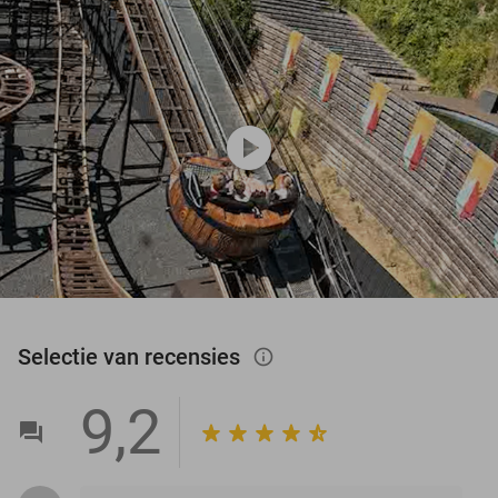
play_circle
Selectie van recensies
info_outlined
9,2