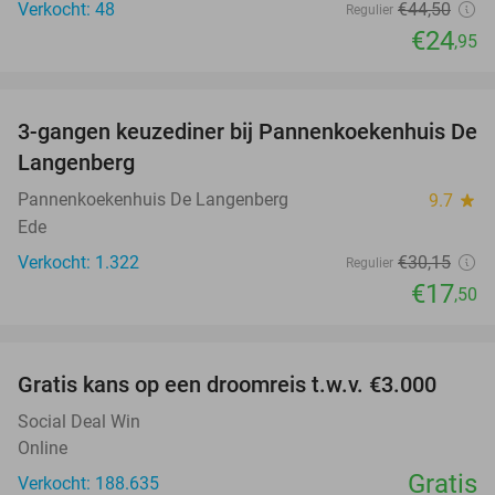
Verkocht: 48
€44
,50
Regulier
€24
,95
favorite_border
3-gangen keuzediner bij Pannenkoekenhuis De
42%
Langenberg
Pannenkoekenhuis De Langenberg
9.7
star
Ede
Verkocht: 1.322
€30
,15
Regulier
€17
,50
favorite_border
Gratis kans op een droomreis t.w.v. €3.000
Social Deal Win
Online
Gratis
Verkocht: 188.635