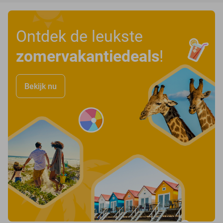
Ontdek de leukste
zomervakantiedeals
!
Bekijk nu