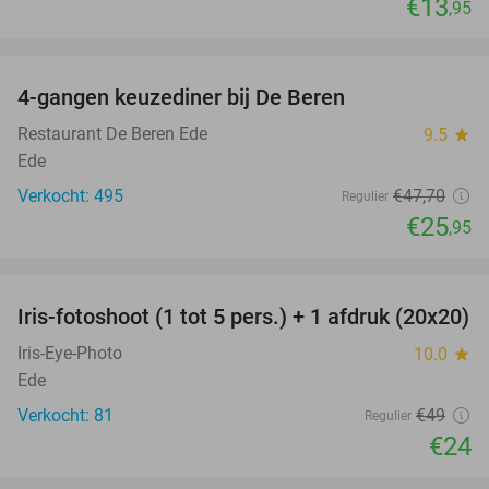
€13
,95
favorite_border
4-gangen keuzediner bij De Beren
46%
Restaurant De Beren Ede
9.5
star
Ede
Verkocht: 495
€47
,70
Regulier
€25
,95
favorite_border
Iris-fotoshoot (1 tot 5 pers.) + 1 afdruk (20x20)
51%
Iris-Eye-Photo
10.0
star
Ede
Verkocht: 81
€49
Regulier
€24