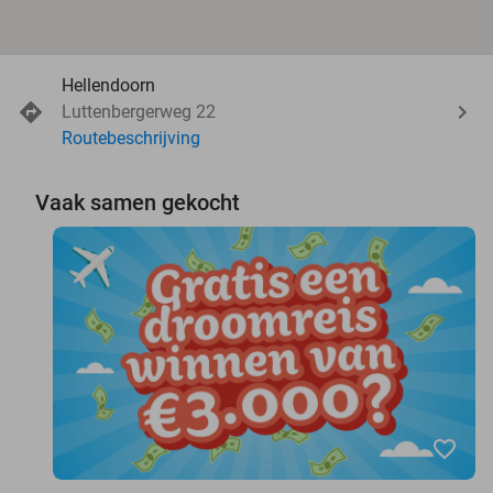
Hellendoorn
Luttenbergerweg 22
Routebeschrijving
Vaak samen gekocht
favorite_border