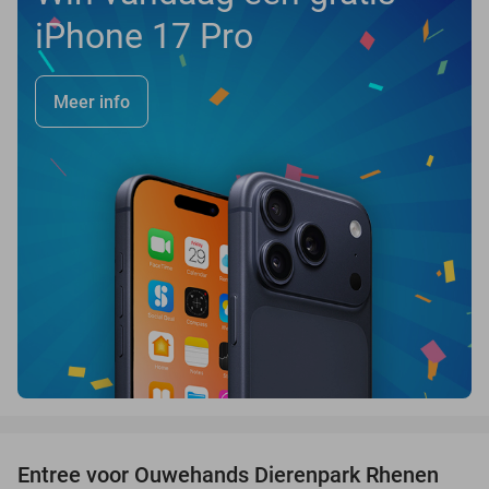
iPhone 17 Pro
Meer info
favorite_border
Entree voor Ouwehands Dierenpark Rhenen
19%