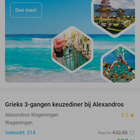
Doe mee!
favorite_border
Grieks 3-gangen keuzediner bij Alexandros
31%
Alexandros Wageningen
8.5
star
Wageningen
Verkocht: 314
€32
,50
Regulier