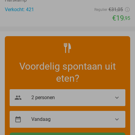
Verkocht: 421
€31
,05
Regulier
€19
,95
Voordelig spontaan uit
eten?