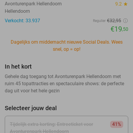
Avonturenpark Hellendoorn
9.2
star
Hellendoorn
Verkocht: 33.937
€32
,95
Regulier
€19
,50
Dagelijks om middernacht nieuwe Social Deals. Wees
snel, op = op!
In het kort
Gehele dag toegang tot Avonturenpark Hellendoorn met
ruim 45 topattracties en spectaculaire shows: de perfecte
dag uit voor het hele gezin
Selecteer jouw deal
Tijdelijk extra korting: Entreeticket voor
41%
Avonturenpark Hellendoorn