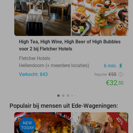
favorite_border
High Tea, High Wine, High Beer of High Bubbles
voor 2 bij Fletcher Hotels
Fletcher Hotels
Hellendoorn (+ meerdere locaties)
6 min.
directions_walk
Verkocht: 843
€55
Regulier
€32
,50
Populair bij mensen uit Ede-Wageningen:
40%
NEW
TODAY