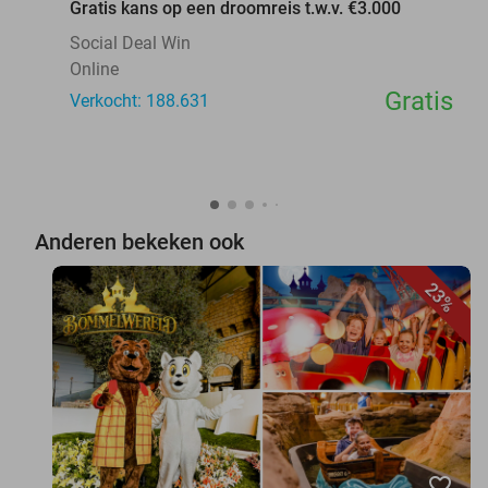
Gratis kans op een droomreis t.w.v. €3.000
Social Deal Win
Online
Gratis
Verkocht: 188.631
Anderen bekeken ook
23%
favorite_border