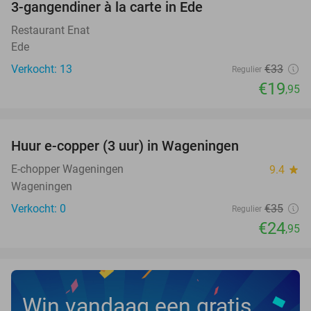
3-gangendiner à la carte in Ede
40%
NEW
TODAY
Restaurant Enat
Ede
Verkocht: 13
€33
Regulier
€19
,95
favorite_border
Huur e-copper (3 uur) in Wageningen
29%
NEW
TODAY
E-chopper Wageningen
9.4
star
Wageningen
Verkocht: 0
€35
Regulier
€24
,95
Win vandaag een gratis