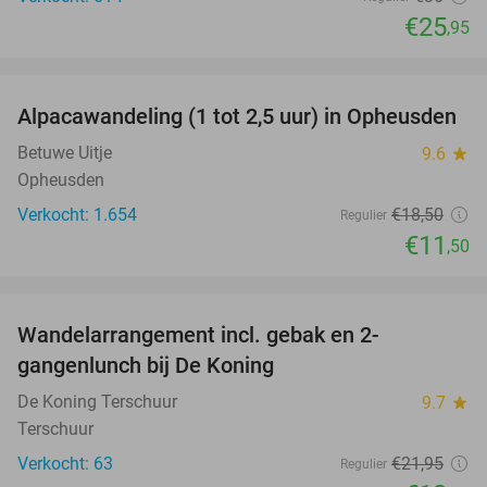
€25
,95
favorite_border
Alpacawandeling (1 tot 2,5 uur) in Opheusden
38%
Betuwe Uitje
9.6
star
Opheusden
Verkocht: 1.654
€18
,50
Regulier
€11
,50
favorite_border
Wandelarrangement incl. gebak en 2-
36%
gangenlunch bij De Koning
De Koning Terschuur
9.7
star
Terschuur
Verkocht: 63
€21
,95
Regulier