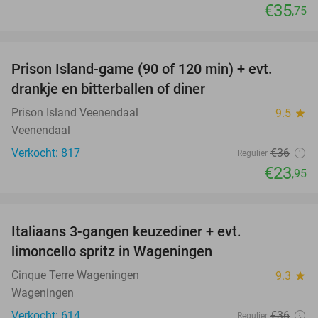
€35
,75
favorite_border
Prison Island-game (90 of 120 min) + evt.
33%
drankje en bitterballen of diner
Prison Island Veenendaal
9.5
star
Veenendaal
Verkocht: 817
€36
Regulier
€23
,95
favorite_border
Italiaans 3-gangen keuzediner + evt.
28%
limoncello spritz in Wageningen
Cinque Terre Wageningen
9.3
star
Wageningen
Verkocht: 614
€36
Regulier