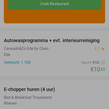
Zoek Restaurant
favorite_border
Autowasprogramma + evt. interieurreiniging
9%
Carwash&Co Ede by Claro
9.7
star
Ede
Verkocht: 1.100
€12
Regulier
€10
,95
favorite_border
E-chopper huren (4 uur)
44%
Bed & Breakfast Trouwborst
Rhenen