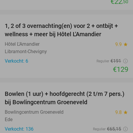
€22
,50
favorite_border
1, 2 of 3 overnachting(en) voor 2 + ontbijt +
32%
NEW
wellness + meer bij Hôtel L'Amandier
TODAY
Hôtel L'Amandier
9.9
star
Libramont-Chevigny
Verkocht: 6
€191
Regulier
€129
favorite_border
Bowlen (1 uur) + hoofdgerecht (2 t/m 7 pers.)
45%
bij Bowlingcentrum Groeneveld
Bowlingcentrum Groeneveld
9.8
star
Ede
Verkocht: 136
€65
,15
Regulier