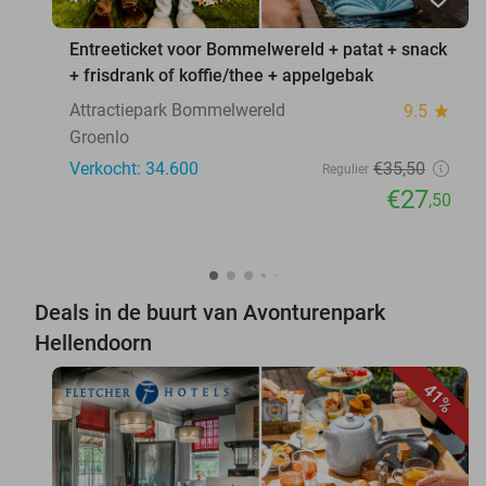
Entreeticket voor Bommelwereld + patat + snack
+ frisdrank of koffie/thee + appelgebak
Attractiepark Bommelwereld
9.5
star
Groenlo
Verkocht: 34.600
€35
,50
Regulier
€27
,50
Deals in de buurt van Avonturenpark
Hellendoorn
41%