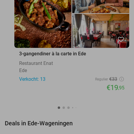
favorite_border
3-gangendiner à la carte in Ede
Restaurant Enat
Ede
Verkocht: 13
€33
Regulier
€19
,95
favorite_border
Deals in Ede-Wageningen