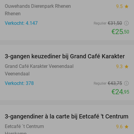
Ouwehands Dierenpark Rhenen
9.5
star
Rhenen
Verkocht: 4.147
€31
,50
Regulier
€25
,50
favorite_border
3-gangen keuzediner bij Grand Café Karakter
43%
Grand Café Karakter Veenendaal
9.3
star
Veenendaal
Verkocht: 378
€43
,75
Regulier
€24
,95
favorite_border
3-gangendiner à la carte bij Eetcafé 't Centrum
36%
Eetcafé ´t Centrum
9.6
star
Harskamp