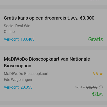
favorite_border
Gratis kans op een droomreis t.w.v. €3.000
Social Deal Win
Online
Gratis
Verkocht: 183.483
favorite_border
MaDiWoDo Bioscoopkaart van Nationale
31%
Bioscoopbon
MaDiWoDo Bioscoopkaart
8.8
star
Ede-Wageningen
Verkocht: 20.355
€12
,90
Regulier
€8
,95
favorite_border