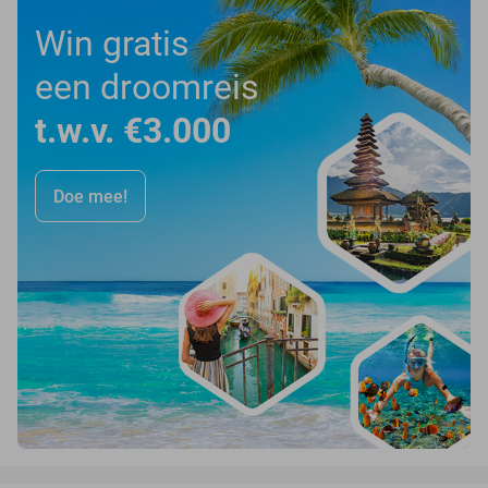
Win gratis
een droomreis
t.w.v. €3.000
Doe mee!
favorite_border