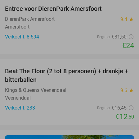
Entree voor DierenPark Amersfoort
24%
DierenPark Amersfoort
9.4
star
Amersfoort
Verkocht: 8.594
€31
,50
Regulier
€24
favorite_border
Beat The Floor (2 tot 8 personen) + drankje +
24%
bitterballen
Kings & Queens Veenendaal
9.6
star
Veenendaal
Verkocht: 233
€16
,45
Regulier
€12
,50