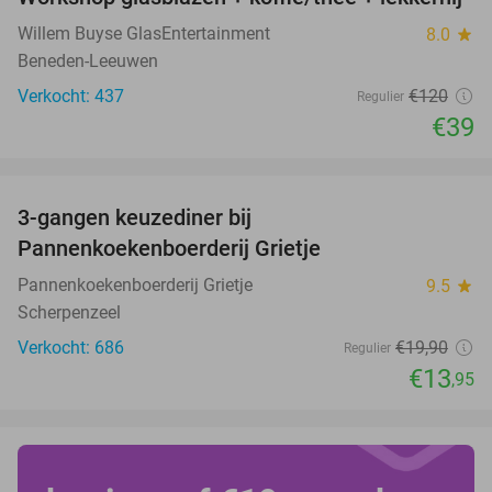
68%
Willem Buyse GlasEntertainment
8.0
star
Beneden-Leeuwen
Verkocht: 437
€120
Regulier
€39
favorite_border
3-gangen keuzediner bij
30%
Pannenkoekenboerderij Grietje
Pannenkoekenboerderij Grietje
9.5
star
Scherpenzeel
Verkocht: 686
€19
,90
Regulier
€13
,95