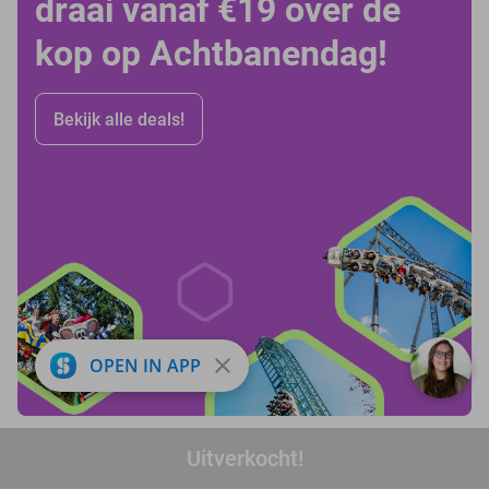
draai vanaf €19 over de
kop op Achtbanendag!
Bekijk alle deals!
close
OPEN IN APP
favorite_border
Uitverkocht!