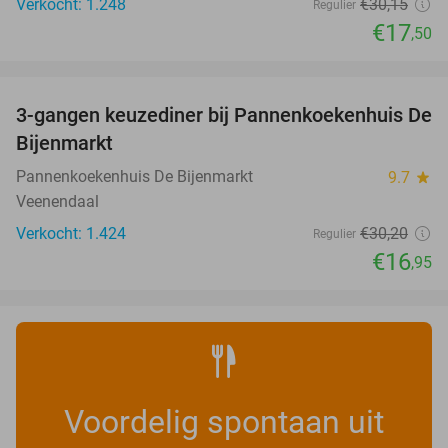
Verkocht: 1.248
€30
,15
Regulier
€17
,50
favorite_border
3-gangen keuzediner bij Pannenkoekenhuis De
44%
Bijenmarkt
Pannenkoekenhuis De Bijenmarkt
9.7
star
Veenendaal
Verkocht: 1.424
€30
,20
Regulier
€16
,95
Voordelig spontaan uit