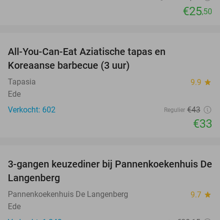
€25
,50
favorite_border
All-You-Can-Eat Aziatische tapas en
23%
Koreaanse barbecue (3 uur)
Tapasia
9.9
star
Ede
Verkocht: 602
€43
Regulier
€33
favorite_border
3-gangen keuzediner bij Pannenkoekenhuis De
42%
Langenberg
Pannenkoekenhuis De Langenberg
9.7
star
Ede