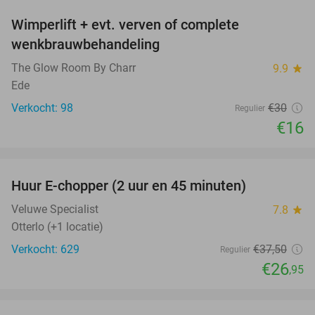
Wimperlift + evt. verven of complete
47%
wenkbrauwbehandeling
The Glow Room By Charr
9.9
star
Ede
Verkocht: 98
€30
Regulier
€16
favorite_border
Huur E-chopper (2 uur en 45 minuten)
28%
Veluwe Specialist
7.8
star
Otterlo (+1 locatie)
Verkocht: 629
€37
,50
Regulier
€26
,95
favorite_border