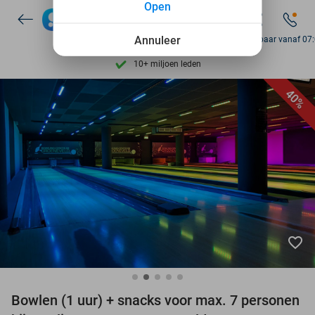
Open
7 dagen per week beschikbaar
Annuleer
Bereikbaar vanaf 07
10+ miljoen leden
9,4
op basis van
205.975 reviews
40%
Ontdek 15.000+ deals
7 dagen per week beschikbaar
10+ miljoen leden
favorite_border
Bowlen (1 uur) + snacks voor max. 7 personen