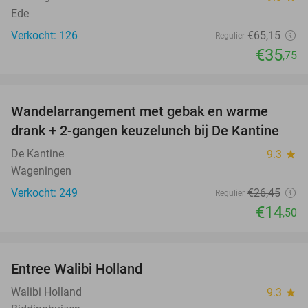
Ede
Verkocht: 126
€65
,15
Regulier
€35
,75
favorite_border
Wandelarrangement met gebak en warme
45%
drank + 2-gangen keuzelunch bij De Kantine
De Kantine
9.3
star
Wageningen
Verkocht: 249
€26
,45
Regulier
€14
,50
favorite_border
Entree Walibi Holland
25%
Walibi Holland
9.3
star