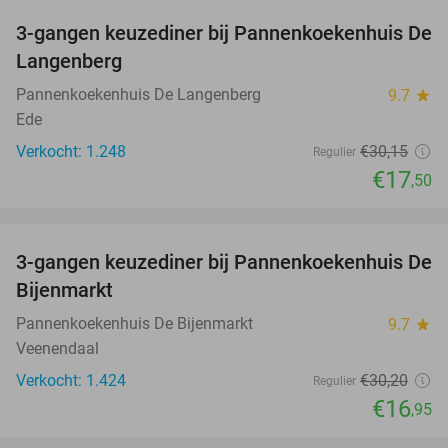
3-gangen keuzediner bij Pannenkoekenhuis De
42%
Langenberg
Pannenkoekenhuis De Langenberg
9.7
star
Ede
Verkocht: 1.248
€30
,15
Regulier
€17
,50
favorite_border
3-gangen keuzediner bij Pannenkoekenhuis De
44%
Bijenmarkt
Pannenkoekenhuis De Bijenmarkt
9.7
star
Veenendaal
Verkocht: 1.424
€30
,20
Regulier
€16
,95