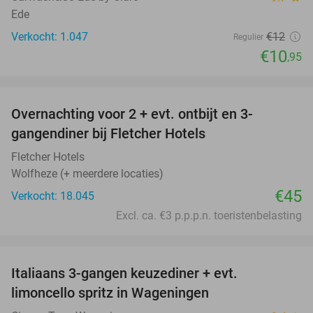
Ede
Verkocht: 1.047
€12
Regulier
€10
,95
favorite_border
Overnachting voor 2 + evt. ontbijt en 3-
gangendiner bij Fletcher Hotels
Fletcher Hotels
Wolfheze (+ meerdere locaties)
€45
Verkocht: 18.045
Excl. ca. €3 p.p.p.n. toeristenbelasting
favorite_border
Italiaans 3-gangen keuzediner + evt.
28%
limoncello spritz in Wageningen