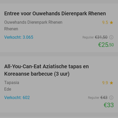
favorite_border
Entree voor Ouwehands Dierenpark Rhenen
19%
Ouwehands Dierenpark Rhenen
9.5
star
Rhenen
Verkocht: 3.065
€31
,50
Regulier
€25
,50
favorite_border
All-You-Can-Eat Aziatische tapas en
23%
Koreaanse barbecue (3 uur)
Tapasia
9.9
star
Ede
Verkocht: 602
€43
Regulier
€33
favorite_border