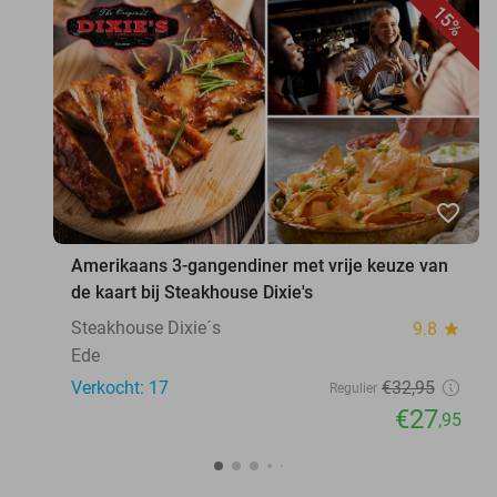
15%
favorite_border
Amerikaans 3-gangendiner met vrije keuze van
de kaart bij Steakhouse Dixie's
Steakhouse Dixie´s
9.8
star
Ede
Verkocht: 17
€32
,95
Regulier
€27
,95