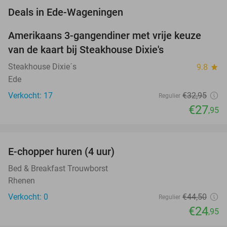
favorite_border
Deals in Ede-Wageningen
Amerikaans 3-gangendiner met vrije keuze
15%
van de kaart bij Steakhouse Dixie's
Steakhouse Dixie´s
9.8
star
Ede
Verkocht: 17
€32
,95
Regulier
€27
,95
favorite_border
E-chopper huren (4 uur)
44%
NEW
TODAY
Bed & Breakfast Trouwborst
Rhenen
Verkocht: 0
€44
,50
Regulier
€24
,95