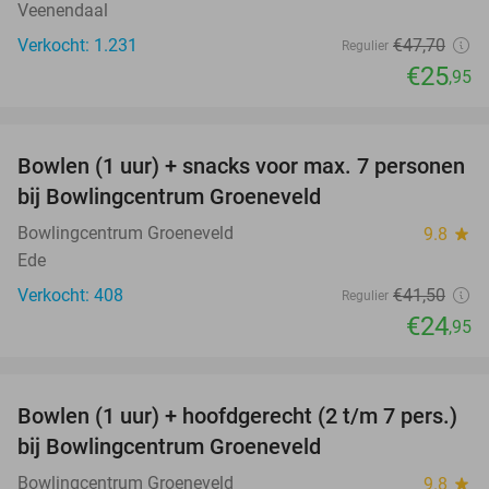
Veenendaal
Verkocht: 1.231
€47
,70
Regulier
€25
,95
favorite_border
Bowlen (1 uur) + snacks voor max. 7 personen
40%
bij Bowlingcentrum Groeneveld
Bowlingcentrum Groeneveld
9.8
star
Ede
Verkocht: 408
€41
,50
Regulier
€24
,95
favorite_border
Bowlen (1 uur) + hoofdgerecht (2 t/m 7 pers.)
45%
bij Bowlingcentrum Groeneveld
Bowlingcentrum Groeneveld
9.8
star