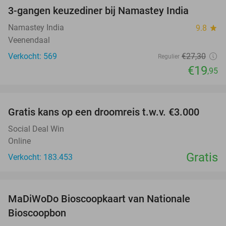
3-gangen keuzediner bij Namastey India
27%
Namastey India
9.8
star
Veenendaal
Verkocht: 569
€27
,30
Regulier
€19
,95
favorite_border
Gratis kans op een droomreis t.w.v. €3.000
Social Deal Win
Online
Gratis
Verkocht: 183.453
favorite_border
MaDiWoDo Bioscoopkaart van Nationale
31%
Bioscoopbon