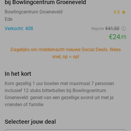
bij Bowlingcentrum Groeneveld
Bowlingcentrum Groeneveld
9.8
star
Ede
Verkocht: 408
€41
,50
Regulier
€24
,95
Dagelijks om middernacht nieuwe Social Deals. Wees
snel, op = op!
In het kort
Kom gezellig 1 uur bowlen met maximaal 7 personen
inclusief 12 stuks bitterballen bij Bowlingcentrum
Groeneveld: geniet van een gezellige avond uit met je
vrienden of familie
Selecteer jouw deal