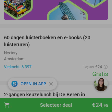
favorite_border
100%
60 dagen luisterboeken en e-books (20
luisteruren)
Nextory
Amsterdam
Verkocht: 6.397
€24
Regulier
Gratis
favorite_border
close
OPEN IN APP
2-gangen keuzelunch bij De Beren in
43%
Veenendaal
€24
shopping_cart
Selecteer deal
,95
De Beren Veenendaal
9.7
star