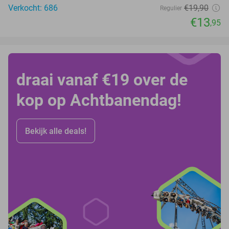
Verkocht: 686
€19
,90
Regulier
€13
,95
draai vanaf €19 over de
kop op Achtbanendag!
Bekijk alle deals!