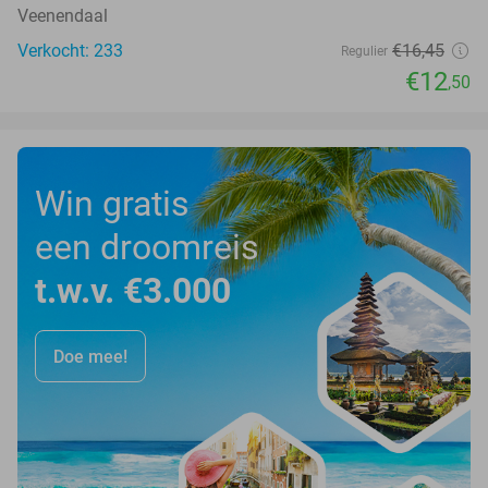
Veenendaal
Verkocht: 233
€16
,45
Regulier
€12
,50
Win gratis
een droomreis
t.w.v. €3.000
Doe mee!