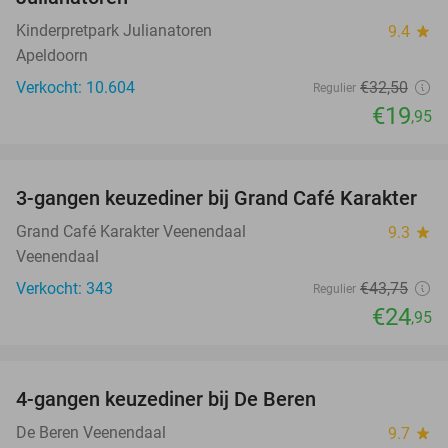
Kinderpretpark Julianatoren
9.4
star
Apeldoorn
Verkocht: 10.604
€32
,50
Regulier
€19
,95
favorite_border
3-gangen keuzediner bij Grand Café Karakter
43%
Grand Café Karakter Veenendaal
9.3
star
Veenendaal
Verkocht: 343
€43
,75
Regulier
€24
,95
favorite_border
4-gangen keuzediner bij De Beren
46%
De Beren Veenendaal
9.7
star