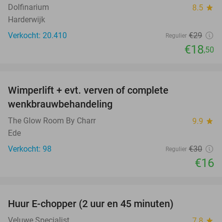
Dolfinarium
8.5
star
Harderwijk
Verkocht: 20.410
€29
Regulier
€18
,50
favorite_border
Wimperlift + evt. verven of complete
47%
wenkbrauwbehandeling
The Glow Room By Charr
9.9
star
Ede
Verkocht: 98
€30
Regulier
€16
favorite_border
Huur E-chopper (2 uur en 45 minuten)
28%
Veluwe Specialist
7.8
star