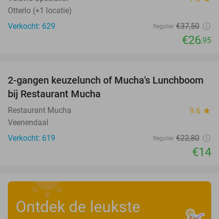
Otterlo (+1 locatie)
Verkocht: 629
€37
,50
Regulier
€26
,95
favorite_border
2-gangen keuzelunch of Mucha's Lunchboom
39%
bij Restaurant Mucha
Restaurant Mucha
9.6
star
Veenendaal
Verkocht: 619
€22
,80
Regulier
€14
Ontdek de leukste