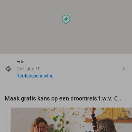
events
Ede
De Halte 19
Routebeschrijving
Maak gratis kans op een droomreis t.w.v. €3.000!