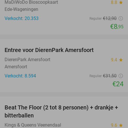
MaDiWoDo Bioscoopkaart
8.8
star
Ede-Wageningen
Verkocht: 20.353
€12
,90
Regulier
€8
,95
favorite_border
Entree voor DierenPark Amersfoort
24%
DierenPark Amersfoort
9.4
star
Amersfoort
Verkocht: 8.594
€31
,50
Regulier
€24
favorite_border
Beat The Floor (2 tot 8 personen) + drankje +
24%
bitterballen
Kings & Queens Veenendaal
9.6
star