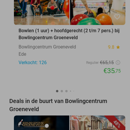
favorite_border
Bowlen (1 uur) + hoofdgerecht (2 t/m 7 pers.) bij
Bowlingcentrum Groeneveld
Bowlingcentrum Groeneveld
9.8
star
Ede
Verkocht: 126
€65
,15
Regulier
€35
,75
Deals in de buurt van Bowlingcentrum
Groeneveld
48%