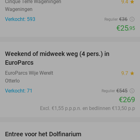
Cinque Terre Wageningen
9.4
star
Wageningen
Verkocht: 593
€36
Regulier
€25
,95
favorite_border
Weekend of midweek weg (4 pers.) in
51%
EuroParcs
EuroParcs Wije Werelt
9.7
star
Otterlo
Verkocht: 71
€545
Regulier
€269
Excl. €1,55 p.p.p.n. en bedlinnen €13,50 p.p
favorite_border
Entree voor het Dolfinarium
36%