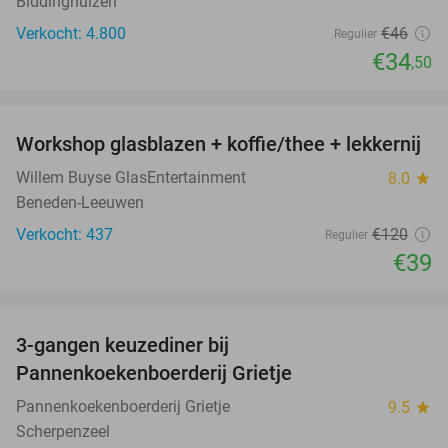
Biddinghuizen
Verkocht: 4.800
€46
Regulier
€34
,50
favorite_border
Workshop glasblazen + koffie/thee + lekkernij
68%
Willem Buyse GlasEntertainment
8.0
star
Beneden-Leeuwen
Verkocht: 437
€120
Regulier
€39
favorite_border
3-gangen keuzediner bij
30%
Pannenkoekenboerderij Grietje
Pannenkoekenboerderij Grietje
9.5
star
Scherpenzeel