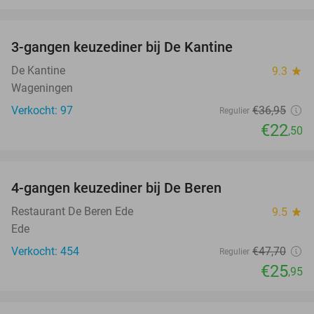
favorite_border
3-gangen keuzediner bij De Kantine
39%
De Kantine
9.3
star
Wageningen
Verkocht: 97
€36
,95
Regulier
€22
,50
favorite_border
4-gangen keuzediner bij De Beren
46%
Restaurant De Beren Ede
9.5
star
Ede
Verkocht: 454
€47
,70
Regulier
€25
,95
favorite_border