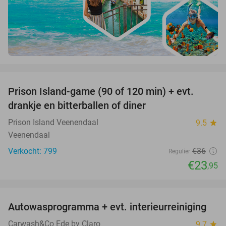
favorite_border
Prison Island-game (90 of 120 min) + evt.
33%
drankje en bitterballen of diner
Prison Island Veenendaal
9.5
star
Veenendaal
Verkocht: 799
€36
Regulier
€23
,95
favorite_border
Autowasprogramma + evt. interieurreiniging
9%
Carwash&Co Ede by Claro
9.7
star