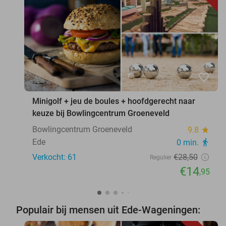
favorite_border
Minigolf + jeu de boules + hoofdgerecht naar
keuze bij Bowlingcentrum Groeneveld
Bowlingcentrum Groeneveld
9.8
star
Ede
0 min.
directions_walk
Verkocht: 61
€28
,50
Regulier
€14
,95
Populair bij mensen uit Ede-Wageningen: