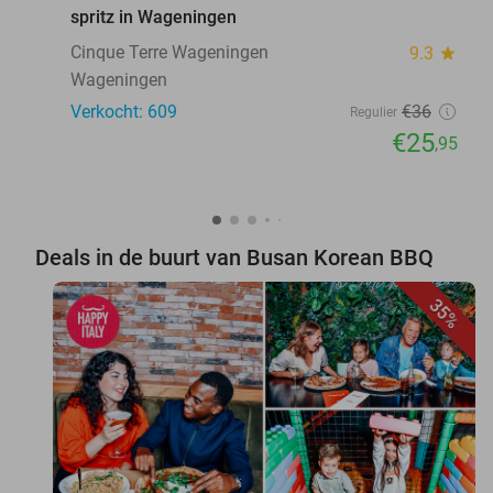
spritz in Wageningen
Cinque Terre Wageningen
9.3
star
Wageningen
Verkocht: 609
€36
Regulier
€25
,95
Deals in de buurt van Busan Korean BBQ
35%