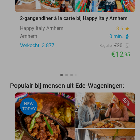
favorite_border
2-gangendiner à la carte bij Happy Italy Arnhem
Happy Italy Arnhem
8.6
star
Arnhem
0 min.
directions_walk
Verkocht: 3.877
€20
Regulier
€12
,95
Populair bij mensen uit Ede-Wageningen:
40%
NEW
TODAY