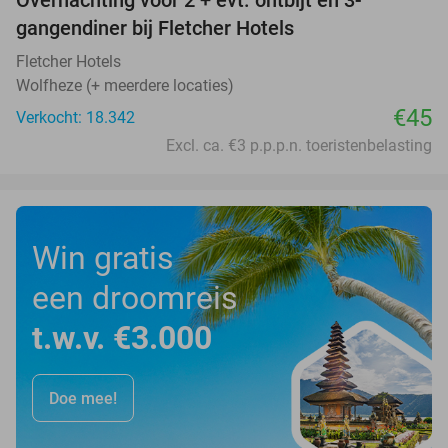
Overnachting voor 2 + evt. ontbijt en 3-
gangendiner bij Fletcher Hotels
Fletcher Hotels
Wolfheze (+ meerdere locaties)
€45
Verkocht: 18.342
Excl. ca. €3 p.p.p.n. toeristenbelasting
Win gratis
een droomreis
t.w.v. €3.000
Doe mee!