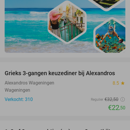
favorite_border
Grieks 3-gangen keuzediner bij Alexandros
31%
Alexandros Wageningen
8.5
star
Wageningen
Verkocht: 310
€32
,50
Regulier
€22
,50
favorite_border