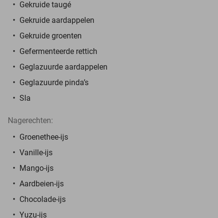
Gekruide taugé
Gekruide aardappelen
Gekruide groenten
Gefermenteerde rettich
Geglazuurde aardappelen
Geglazuurde pinda’s
Sla
Nagerechten:
Groenethee-ijs
Vanille-ijs
Mango-ijs
Aardbeien-ijs
Chocolade-ijs
Yuzu-ijs