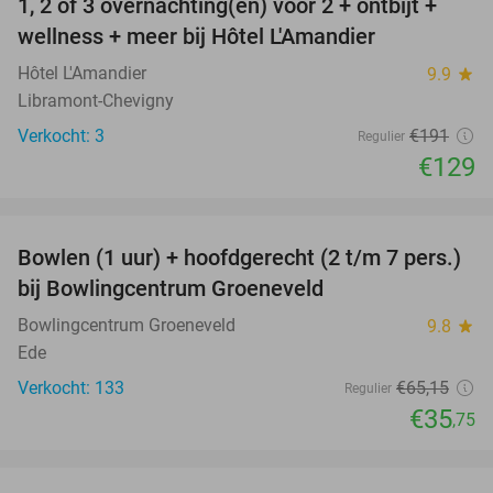
1, 2 of 3 overnachting(en) voor 2 + ontbijt +
32%
NEW
wellness + meer bij Hôtel L'Amandier
TODAY
Hôtel L'Amandier
9.9
star
Libramont-Chevigny
Verkocht: 3
€191
Regulier
€129
favorite_border
Bowlen (1 uur) + hoofdgerecht (2 t/m 7 pers.)
45%
bij Bowlingcentrum Groeneveld
Bowlingcentrum Groeneveld
9.8
star
Ede
Verkocht: 133
€65
,15
Regulier
€35
,75
favorite_border