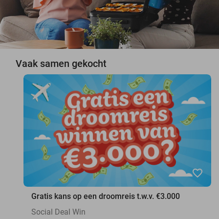
Vaak samen gekocht
favorite_border
Gratis kans op een droomreis t.w.v. €3.000
Social Deal Win