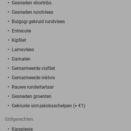
Gesneden shortribs
Gesneden rundvlees
Bulgogi gekruid rundvlees
Entrecote
Kipfilet
Lamsvlees
Garnalen
Gemarineerde visfilet
Gemarineerde inktvis
Rauwe rundertartaar
Gesneden groenten
Gekruide sint-jakobsschelpen (+ €1)
Grillgerechten:
Kipspiesje