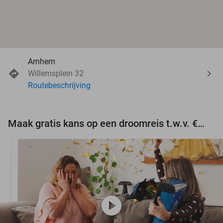
Arnhem
Willemsplein 32
Routebeschrijving
Maak gratis kans op een droomreis t.w.v. €3.000!
play_circle