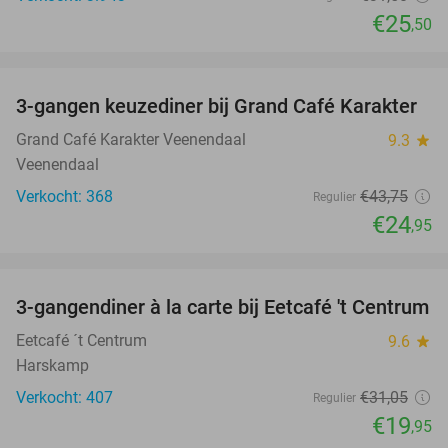
€25
,50
favorite_border
3-gangen keuzediner bij Grand Café Karakter
43%
Grand Café Karakter Veenendaal
9.3
star
Veenendaal
Verkocht: 368
€43
,75
Regulier
€24
,95
favorite_border
3-gangendiner à la carte bij Eetcafé 't Centrum
36%
Eetcafé ´t Centrum
9.6
star
Harskamp
Verkocht: 407
€31
,05
Regulier
€19
,95