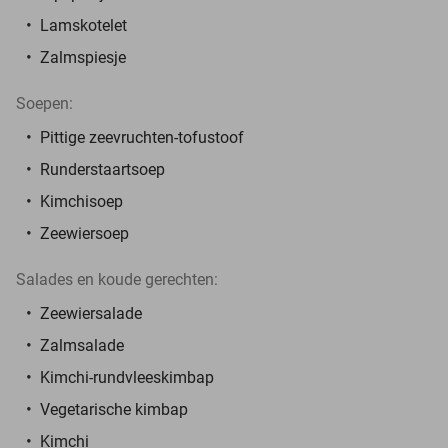
Lamskotelet
Zalmspiesje
Soepen:
Pittige zeevruchten-tofustoof
Runderstaartsoep
Kimchisoep
Zeewiersoep
Salades en koude gerechten:
Zeewiersalade
Zalmsalade
Kimchi-rundvleeskimbap
Vegetarische kimbap
Kimchi