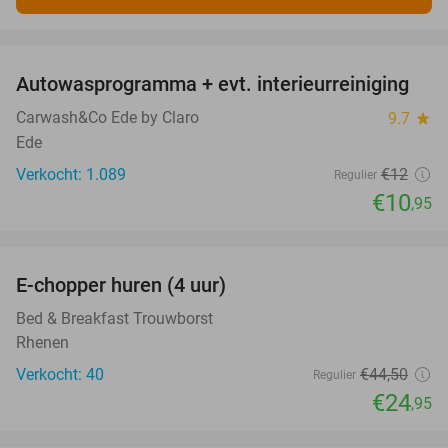
favorite_border
Autowasprogramma + evt. interieurreiniging
9%
Carwash&Co Ede by Claro
9.7
star
Ede
Verkocht: 1.089
€12
Regulier
€10
,95
favorite_border
E-chopper huren (4 uur)
44%
Bed & Breakfast Trouwborst
Rhenen
Verkocht: 40
€44
,50
Regulier
€24
,95
favorite_border