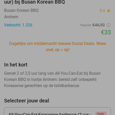
uur) bij Busan Korean BBQ
Busan Korean BBQ
8.6
star
Arnhem
Verkocht: 1.326
€46
,90
Regulier
€33
Dagelijks om middernacht nieuwe Social Deals. Wees
snel, op = op!
In het kort
Geniet 2 of 2,5 uur lang van All-You-Can-Eat bij Busan
Korean BBQ in hartje Arnhem: bereid zelf onbeperkt
Koreaanse gerechten op de tafelbarbecue
Selecteer jouw deal
All-You-Can-Eat Koreaanse barbecue (2 uur -
16%