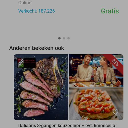
Online
Gratis
Verkocht: 187.226
Anderen bekeken ook
28%
favorite_border
Italiaans 3-gangen keuzediner + evt. limoncello