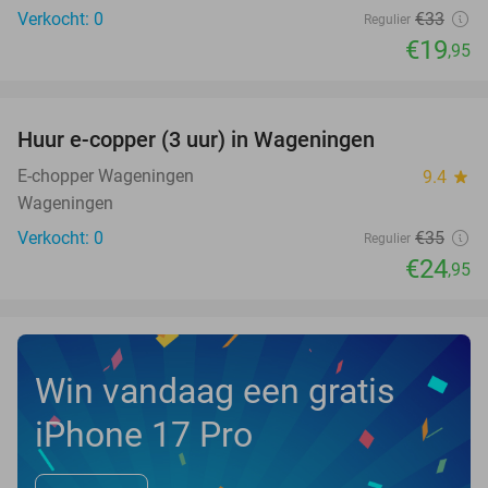
Verkocht: 0
€33
Regulier
€19
,95
favorite_border
Huur e-copper (3 uur) in Wageningen
29%
NEW
TODAY
E-chopper Wageningen
9.4
star
Wageningen
Verkocht: 0
€35
Regulier
€24
,95
Win vandaag een gratis
iPhone 17 Pro