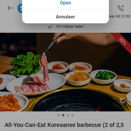
Open
7 dagen per week beschikbaar
Annuleer
Bereikbaar tot 21:00
10+ miljoen leden
9,4
op basis van
206.264 reviews
30%
Ontdek 15.000+ deals
7 dagen per week beschikbaar
10+ miljoen leden
favorite_border
All-You-Can-Eat Koreaanse barbecue (2 of 2,5