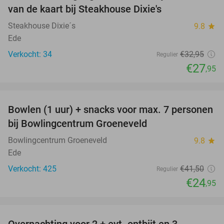
van de kaart bij Steakhouse Dixie's
Steakhouse Dixie´s
9.8
star
Ede
Verkocht: 34
€32
,95
Regulier
€27
,95
favorite_border
Bowlen (1 uur) + snacks voor max. 7 personen
40%
bij Bowlingcentrum Groeneveld
Bowlingcentrum Groeneveld
9.8
star
Ede
Verkocht: 425
€41
,50
Regulier
€24
,95
favorite_border