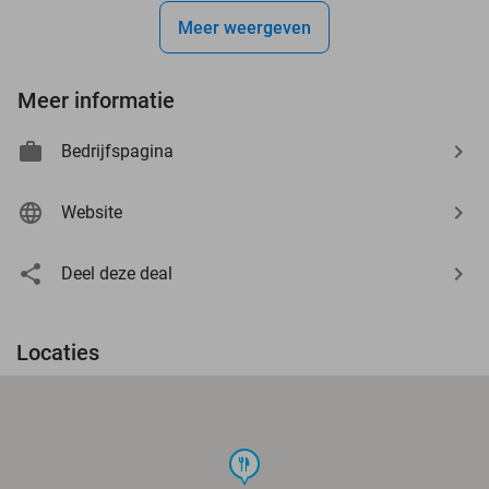
Meer weergeven
Meer informatie
Bedrijfspagina
Website
Deel deze deal
Locaties
food