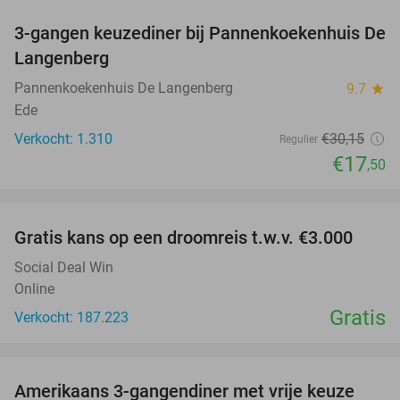
3-gangen keuzediner bij Pannenkoekenhuis De
42%
Langenberg
Pannenkoekenhuis De Langenberg
9.7
star
Ede
Verkocht: 1.310
€30
,15
Regulier
€17
,50
favorite_border
Gratis kans op een droomreis t.w.v. €3.000
Social Deal Win
Online
Gratis
Verkocht: 187.223
favorite_border
Amerikaans 3-gangendiner met vrije keuze
15%