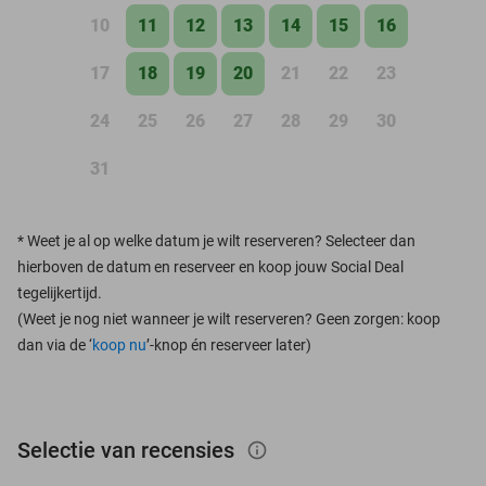
10
11
12
13
14
15
16
17
18
19
20
21
22
23
24
25
26
27
28
29
30
31
*
Weet je al op welke datum je wilt reserveren? Selecteer dan
hierboven de datum en reserveer en koop jouw Social Deal
tegelijkertijd.
(Weet je nog niet wanneer je wilt reserveren? Geen zorgen: koop
dan via de ‘
koop nu
’-knop én reserveer later)
Selectie van recensies
info_outlined