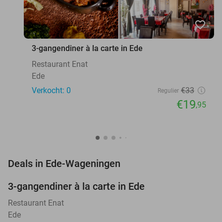
favorite_border
3-gangendiner à la carte in Ede
Restaurant Enat
Ede
Verkocht: 0
€33
Regulier
€19
,95
favorite_border
Deals in Ede-Wageningen
3-gangendiner à la carte in Ede
40%
NEW
TODAY
Restaurant Enat
Ede