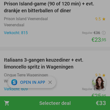
Prison Island-game (90 of 120 min) + evt.
33%
drankje en bitterballen of diner
Prison Island Veenendaal
9.5
star
Veenendaal
Verkocht: 815
€36
Regulier
€23
,95
favorite_border
Italiaans 3-gangen keuzediner + evt.
28%
limoncello spritz in Wageningen
Cinque Terre Wageningen
9.3
star
Wageningen
close
OPEN IN APP
Verkocht: 609
€36
Regulier
€25
,95
€33
shopping_cart
Selecteer deal
favorite_border