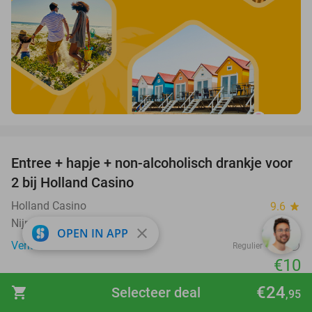
favorite_border
Entree + hapje + non-alcoholisch drankje voor
52%
2 bij Holland Casino
Holland Casino
9.6
star
Nijmegen (+12 locaties)
close
OPEN IN APP
Verkocht: 10.639
€21
Regulier
€10
favorite_border
€24
shopping_cart
Selecteer deal
,95