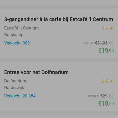
favorite_border
3-gangendiner à la carte bij Eetcafé 't Centrum
36%
Eetcafé ´t Centrum
9.6
star
Harskamp
Verkocht: 380
€31
,05
Regulier
€19
,95
favorite_border
Entree voor het Dolfinarium
36%
Dolfinarium
8.5
star
Harderwijk
Verkocht: 20.384
€29
Regulier
€18
,50
favorite_border