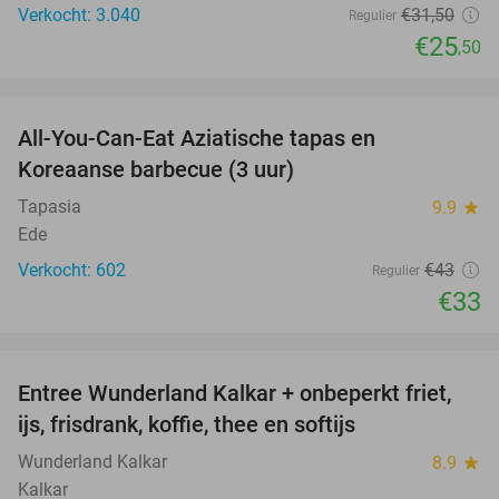
Verkocht: 3.040
€31
,50
Regulier
€25
,50
favorite_border
All-You-Can-Eat Aziatische tapas en
23%
Koreaanse barbecue (3 uur)
Tapasia
9.9
star
Ede
Verkocht: 602
€43
Regulier
€33
favorite_border
Entree Wunderland Kalkar + onbeperkt friet,
32%
ijs, frisdrank, koffie, thee en softijs
Wunderland Kalkar
8.9
star
Kalkar