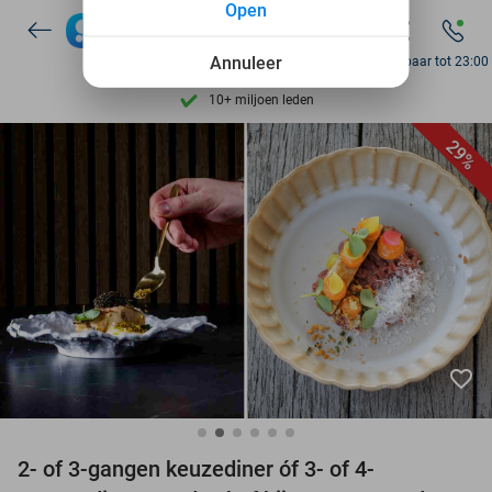
Open
Ontdek 15.000+ deals
7 dagen per week beschikbaar
Annuleer
Bereikbaar tot 23:00
10+ miljoen leden
9,4
op basis van
205.945 reviews
29%
Ontdek 15.000+ deals
7 dagen per week beschikbaar
10+ miljoen leden
favorite_border
2- of 3-gangen keuzediner óf 3- of 4-