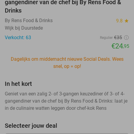
gangendiner van de chef bij By Rens Food &
Drinks
By Rens Food & Drinks
9.8
star
Wijk bij Duurstede
Verkocht: 63
€35
Regulier
€24
,95
Dagelijks om middernacht nieuwe Social Deals. Wees
snel, op = op!
In het kort
Geniet van een zalig 2- of 3-gangen keuzediner óf 3- of 4-
gangendiner van de chef bij By Rens Food & Drinks: laat je
in de culinaire watten leggen door chef-kok Rens
Selecteer jouw deal