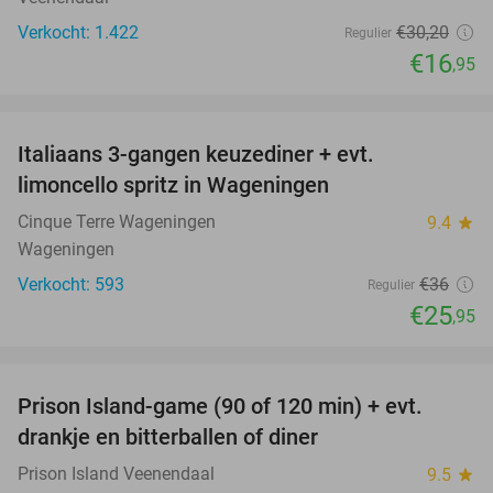
Verkocht: 1.422
€30
,20
Regulier
€16
,95
favorite_border
Italiaans 3-gangen keuzediner + evt.
28%
limoncello spritz in Wageningen
Cinque Terre Wageningen
9.4
star
Wageningen
Verkocht: 593
€36
Regulier
€25
,95
favorite_border
Prison Island-game (90 of 120 min) + evt.
33%
drankje en bitterballen of diner
Prison Island Veenendaal
9.5
star