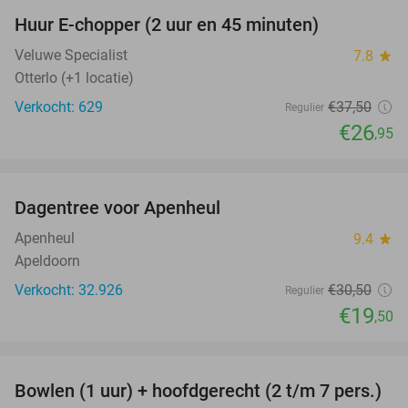
Huur E-chopper (2 uur en 45 minuten)
28%
Veluwe Specialist
7.8
star
Otterlo (+1 locatie)
Verkocht: 629
€37
,50
Regulier
€26
,95
favorite_border
Dagentree voor Apenheul
36%
Apenheul
9.4
star
Apeldoorn
Verkocht: 32.926
€30
,50
Regulier
€19
,50
favorite_border
Bowlen (1 uur) + hoofdgerecht (2 t/m 7 pers.)
45%