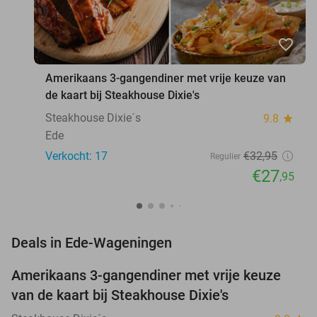
favorite_border
Amerikaans 3-gangendiner met vrije keuze van
de kaart bij Steakhouse Dixie's
Steakhouse Dixie´s
9.8
star
Ede
Verkocht: 17
€32
,95
Regulier
€27
,95
favorite_border
Deals in Ede-Wageningen
Amerikaans 3-gangendiner met vrije keuze
15%
NEW
van de kaart bij Steakhouse Dixie's
TODAY