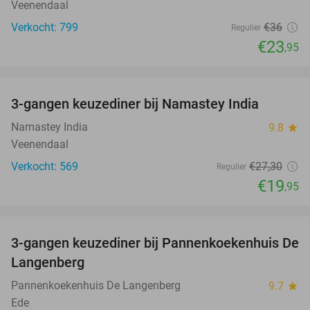
Veenendaal
Verkocht: 799
€36
Regulier
€23
,95
favorite_border
3-gangen keuzediner bij Namastey India
27%
Namastey India
9.8
star
Veenendaal
Verkocht: 569
€27
,30
Regulier
€19
,95
favorite_border
3-gangen keuzediner bij Pannenkoekenhuis De
42%
Langenberg
Pannenkoekenhuis De Langenberg
9.7
star
Ede