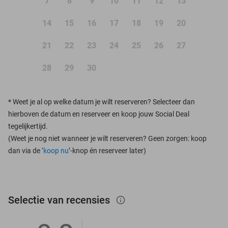
7
8
9
10
11
12
13
14
15
16
17
18
19
20
21
22
23
24
25
26
27
28
29
30
*
Weet je al op welke datum je wilt reserveren? Selecteer dan
hierboven de datum en reserveer en koop jouw Social Deal
tegelijkertijd.
(Weet je nog niet wanneer je wilt reserveren? Geen zorgen: koop
dan via de ‘
koop nu
’-knop én reserveer later)
Selectie van recensies
info_outlined