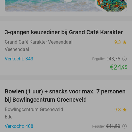
favorite_border
3-gangen keuzediner bij Grand Café Karakter
43%
Grand Café Karakter Veenendaal
9.3
star
Veenendaal
Verkocht: 343
€43
,75
Regulier
€24
,95
favorite_border
Bowlen (1 uur) + snacks voor max. 7 personen
40%
bij Bowlingcentrum Groeneveld
Bowlingcentrum Groeneveld
9.8
star
Ede
Verkocht: 408
€41
,50
Regulier