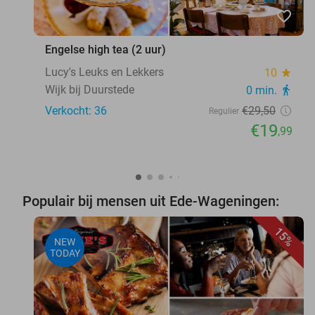
favorite_border
Engelse high tea (2 uur)
Lucy's Leuks en Lekkers
10
star
Wijk bij Duurstede
0 min.
directions_walk
Verkocht: 36
€29
,50
Regulier
€19
,99
Populair bij mensen uit Ede-Wageningen:
15%
NEW
TODAY