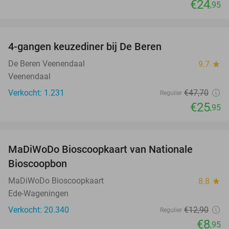
€24
,95
favorite_border
4-gangen keuzediner bij De Beren
46%
De Beren Veenendaal
9.7
star
Veenendaal
Verkocht: 1.231
€47
,70
Regulier
€25
,95
favorite_border
MaDiWoDo Bioscoopkaart van Nationale
31%
Bioscoopbon
MaDiWoDo Bioscoopkaart
8.8
star
Ede-Wageningen
Verkocht: 20.340
€12
,90
Regulier
€8
,95