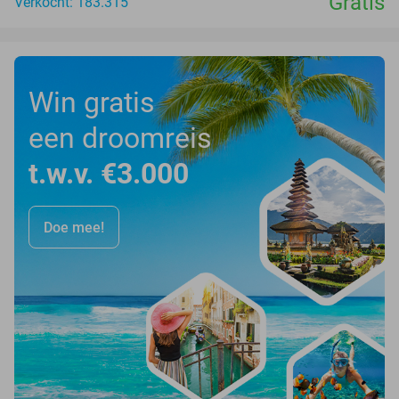
Gratis
Verkocht: 183.315
Win gratis
een droomreis
t.w.v. €3.000
Doe mee!