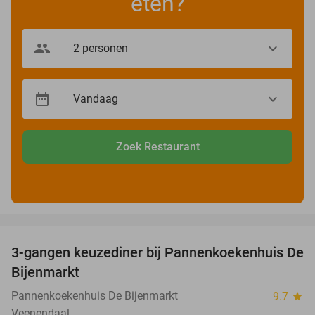
eten?
Zoek Restaurant
favorite_border
3-gangen keuzediner bij Pannenkoekenhuis De
44%
Bijenmarkt
Pannenkoekenhuis De Bijenmarkt
9.7
star
Veenendaal