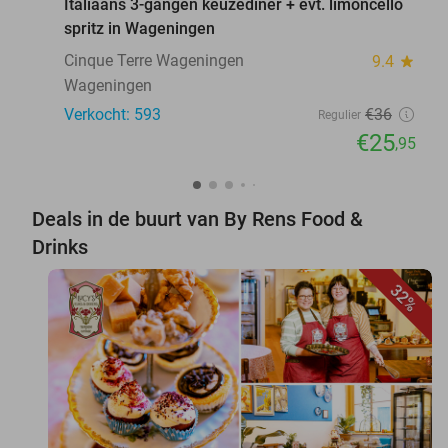
Italiaans 3-gangen keuzediner + evt. limoncello
spritz in Wageningen
Cinque Terre Wageningen
9.4
star
Wageningen
Verkocht: 593
€36
Regulier
€25
,95
Deals in de buurt van By Rens Food &
Drinks
32%