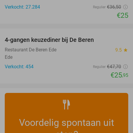
Verkocht: 27.284
€36
,50
Regulier
€25
favorite_border
4-gangen keuzediner bij De Beren
46%
Restaurant De Beren Ede
9.5
star
Ede
Verkocht: 454
€47
,70
Regulier
€25
,95
Voordelig spontaan uit