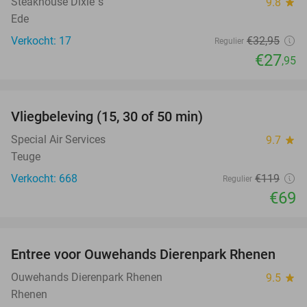
Steakhouse Dixie´s
9.8
star
Ede
Verkocht: 17
€32
,95
Regulier
€27
,95
favorite_border
Vliegbeleving (15, 30 of 50 min)
42%
NEW
TODAY
Special Air Services
9.7
star
Teuge
Verkocht: 668
€119
Regulier
€69
favorite_border
Entree voor Ouwehands Dierenpark Rhenen
19%
Ouwehands Dierenpark Rhenen
9.5
star
Rhenen