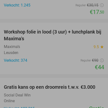
Verkocht: 1.245
€30
,15
Regulier
€17
,50
favorite_border
Workshop folie in lood (3 uur) + lunchplank bij
51%
Maxima's
Maxima’s
9.5
star
Leusden
Verkocht: 374
€90
Regulier
€44
favorite_border
Gratis kans op een droomreis t.w.v. €3.000
Social Deal Win
Online