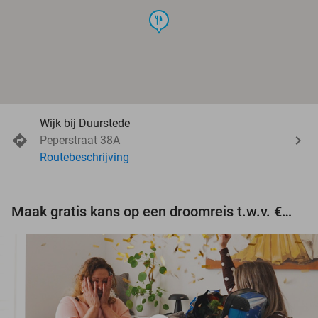
food
Wijk bij Duurstede
Peperstraat 38A
Routebeschrijving
Maak gratis kans op een droomreis t.w.v. €3.000!