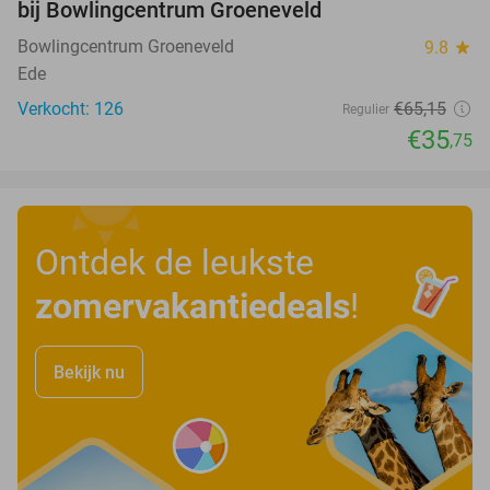
bij Bowlingcentrum Groeneveld
Bowlingcentrum Groeneveld
9.8
star
Ede
Verkocht: 126
€65
,15
Regulier
€35
,75
Ontdek de leukste
zomervakantiedeals
!
Bekijk nu