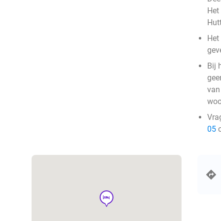
Het
Hut
Het 
gev
Bij 
gee
van
woo
Vra
05
o
hotel