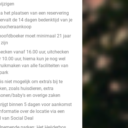
ijzigen
a het plaatsen van een reservering
ervalt de 14 dagen bedenktijd van je
voucheraankoop
hoofdboeker moet minimaal 21 jaar
zijn
hecken vanaf 16.00 uur, uitchecken
 10.00 uur, hierna kun je nog wel
ruikmaken van alle faciliteiten van
 park
is niet mogelijk om extra's bij te
en, zoals huisdieren, extra
sonen/baby's en overige zaken
krijgt binnen 5 dagen voor aankomst
nformatie over de locatie via een
l van Social Deal
lnemende parken: Het Heijderbos,