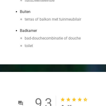
flatscreentelevisie
Buiten
terras of balkon met tuinmeubilair
Badkamer
bad-douchecombinatie of douche
toilet
9,3