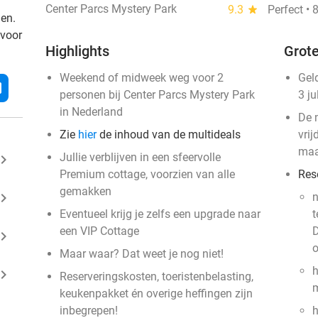
Center Parcs Mystery Park
9.3
star
Perfect •
den.
 voor
Highlights
Grote
Weekend of midweek weg voor 2
Gel
l
personen bij Center Parcs Mystery Park
3 ju
in Nederland
De 
Zie
hier
de inhoud van de multideals
vri
ma
Jullie verblijven in een sfeervolle
ard_arrow_right
Premium cottage, voorzien van alle
Res
gemakken
ard_arrow_right
n
Eventueel krijg je zelfs een upgrade naar
t
een VIP Cottage
D
ard_arrow_right
o
Maar waar? Dat weet je nog niet!
h
ard_arrow_right
Reserveringskosten, toeristenbelasting,
m
keukenpakket én overige heffingen zijn
inbegrepen!
h