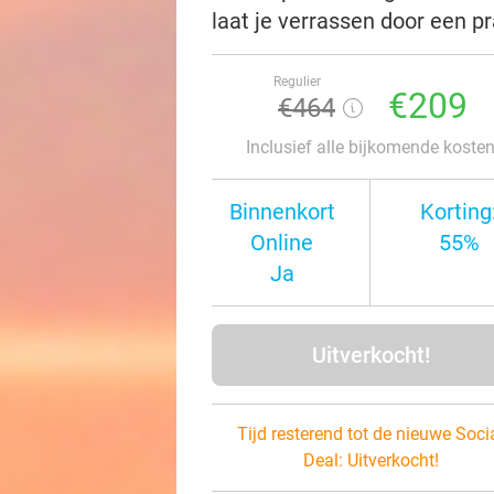
laat je verrassen door een pr
Regulier
€209
€464
Inclusief alle bijkomende koste
Binnenkort
Korting
Online
55%
Ja
Uitverkocht!
Tijd resterend tot de nieuwe Soci
Deal:
Uitverkocht!