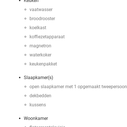
Keuken
vaatwasser
broodrooster
koelkast
koffiezetapparaat
magnetron
waterkoker
keukenpakket
Slaapkamer(s)
open slaapkamer met 1 opgemaakt tweepersoo
dekbedden
kussens
Woonkamer