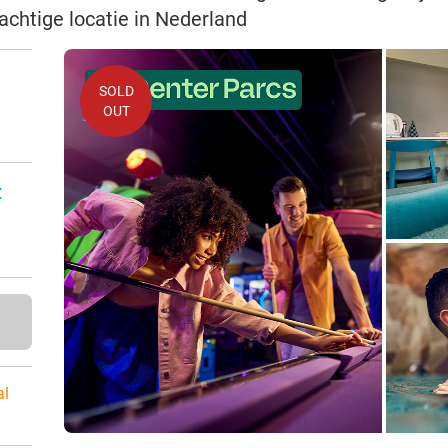
achtige locatie in Nederland
SOLD
OUT
n
:
al