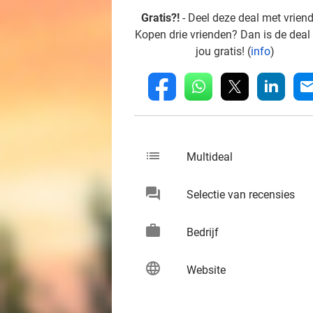
Gratis?!
- Deel deze deal met vrien
Kopen drie vrienden? Dan is de deal
jou gratis! (
info
)
whatsapp
linkedin
fb
mai
list
keybo
Multideal
chat
keybo
Selectie van recensies
work
keybo
Bedrijf
language
keybo
Website