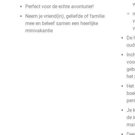
w
Perfect voor de echte avonturier!
n
Neem je vriend(in), geliefde of familie
v
mee en beleef samen een heerlijke
minivakantie
De 
oud 
Inc
voor
geb
het
Het 
boek
per
Je 
de i
mai
Dee