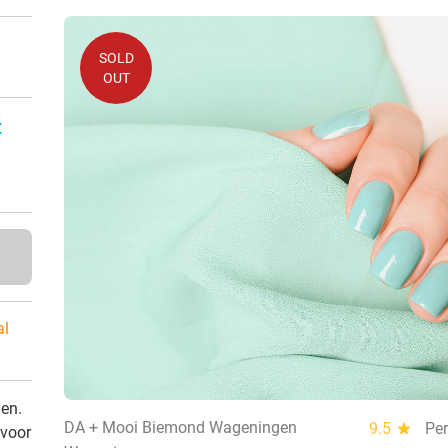
SOLD
OUT
:
al
den.
DA + Mooi Biemond Wageningen
9.5
star
Per
 voor