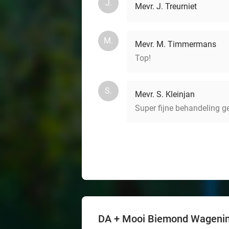
J.
Mevr. J. Treurniet
M.
Mevr. M. Timmermans
Top!
S.
Mevr. S. Kleinjan
Super fijne behandeling ge
DA + Mooi Biemond Wageni