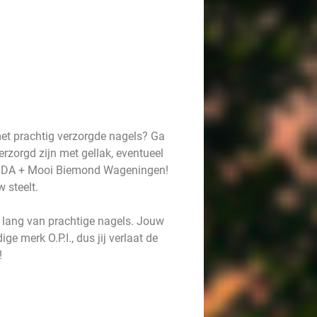
 met prachtig verzorgde nagels? Ga
verzorgd zijn met gellak, eventueel
ij DA + Mooi Biemond Wageningen!
w steelt.
en lang van prachtige nagels. Jouw
 merk O.P.I., dus jij verlaat de
!