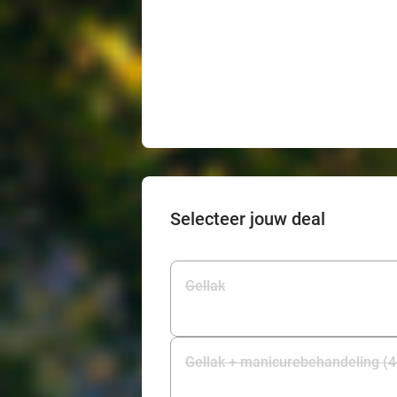
Selecteer jouw deal
Gellak
Gellak + manicurebehandeling (4