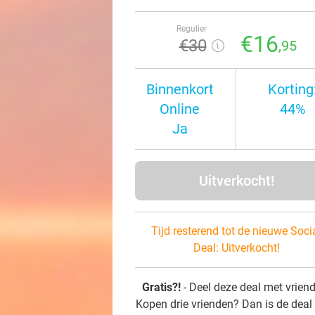
Regulier
€16
€30
,95
Binnenkort
Korting
Online
44%
Ja
Uitverkocht!
Tijd resterend tot de nieuwe Soci
Deal:
Uitverkocht!
Gratis?!
- Deel deze deal met vrien
Kopen drie vrienden? Dan is de deal