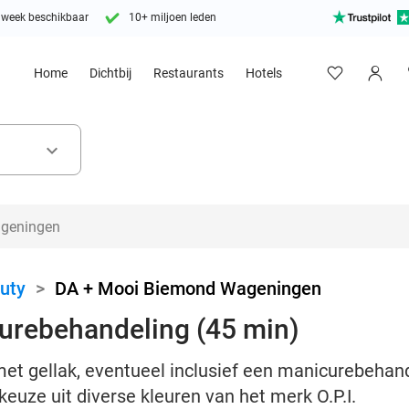
 week beschikbaar
10+ miljoen leden
Home
Dichtbij
Restaurants
Hotels
keyboard_arrow_down
uty
>
DA + Mooi Biemond Wageningen
curebehandeling (45 min)
met gellak, eventueel inclusief een manicurebehand
uze uit diverse kleuren van het merk O.P.I.