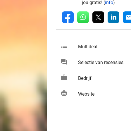
jou gratis! (
info
)
whatsapp
linkedin
fb
mai
list
keybo
Multideal
chat
keybo
Selectie van recensies
work
keybo
Bedrijf
language
keybo
Website