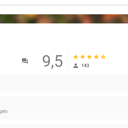
9,5
143
gels