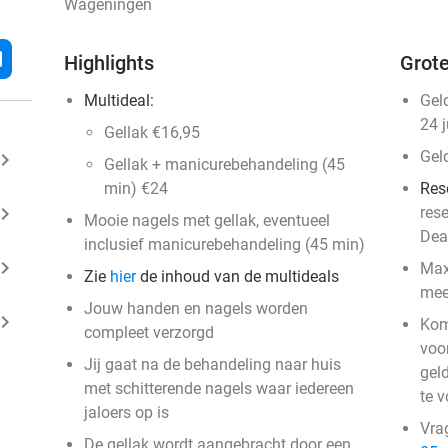
Wageningen
l
Highlights
Grote
Multideal:
Gel
24 
Gellak €16,95
Gel
ard_arrow_right
Gellak + manicurebehandeling (45
min) €24
Res
ard_arrow_right
res
Mooie nagels met gellak, eventueel
Dea
inclusief manicurebehandeling (45 min)
ard_arrow_right
Max
Zie
hier
de inhoud van de multideals
mee
Jouw handen en nagels worden
ard_arrow_right
Kom
compleet verzorgd
voo
Jij gaat na de behandeling naar huis
geld
met schitterende nagels waar iedereen
te 
jaloers op is
Vra
De gellak wordt aangebracht door een