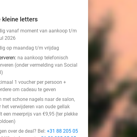
 kleine letters
dig vanaf moment van aankoop t/m
jul 2026
dig op maandag t/m vrijdag
erveren:
na aankoop telefonisch
erveren (onder vermelding van Social
l)
imaal 1 voucher per persoon +
rdere om cadeau te geven
 met schone nagels naar de salon,
r het verwijderen van oude gellak
t een meerprijs van €9,95 (ter plekke
voldoen)
gen over de deal? Bel:
+31 88 205 05