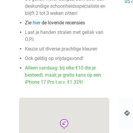
05
o
deskundige schoonheidsspecialiste en
blijft 2 tot 3 weken zitten!
Zie
hier
de lovende recensies
Laat je handen stralen met gellak van
O.P.I.
Keuze uit diverse prachtige kleuren
Ook geldig op vrijdagavond!
Alleen vandaag: bij elke €10 die je
besteedt, maak je gratis kans op een
iPhone 17 Pro t.w.v. €1.329!
wellness