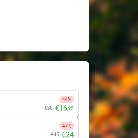
44%
€16
€30
,95
47%
€24
€45