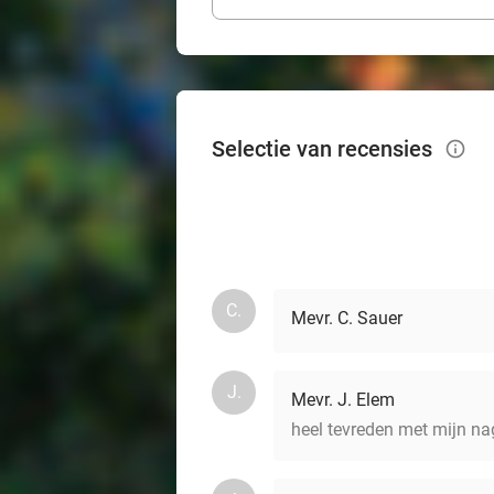
Selectie van recensies
info_outlined
C.
Mevr. C. Sauer
J.
Mevr. J. Elem
heel tevreden met mijn na