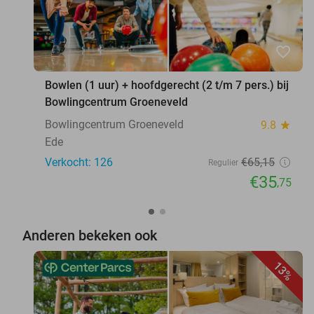
favorite_border
Bowlen (1 uur) + hoofdgerecht (2 t/m 7 pers.) bij
Bowlingcentrum Groeneveld
Bowlingcentrum Groeneveld
9.8
star
Ede
Verkocht: 126
€65
,15
Regulier
€35
,75
Anderen bekeken ook
13%