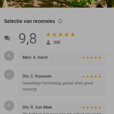
Selectie van recensies
info_outlined
9,8
300
A.
Mevr. A. Kievit
C.
Dhr. C. Klaassen
Geweldige familiedag gehad alles goed
verzorgt
R.
Dhr. R. Van Meel