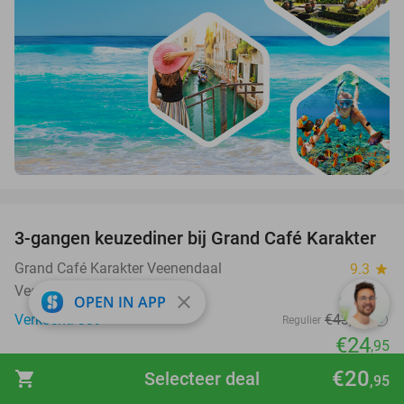
favorite_border
3-gangen keuzediner bij Grand Café Karakter
43%
Grand Café Karakter Veenendaal
9.3
star
Veenendaal
close
OPEN IN APP
Verkocht: 339
€43
,75
Regulier
€24
,95
favorite_border
€20
shopping_cart
Selecteer deal
,95