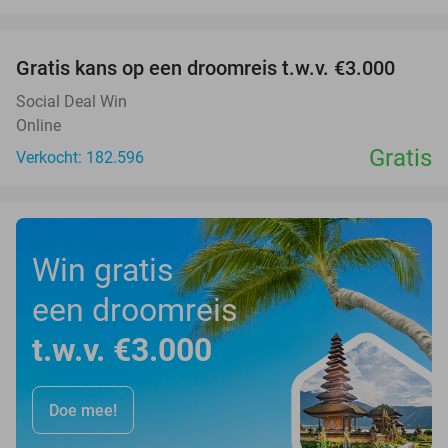
favorite_border
Gratis kans op een droomreis t.w.v. €3.000
Social Deal Win
Online
Gratis
Verkocht: 182.596
Win gratis
een droomreis
t.w.v. €3.000
Doe mee!