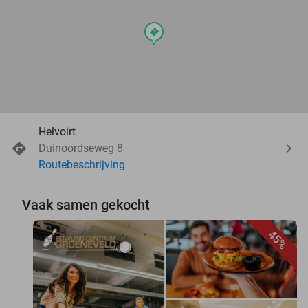
events
Helvoirt
Duinoordseweg 8
Routebeschrijving
Vaak samen gekocht
45%