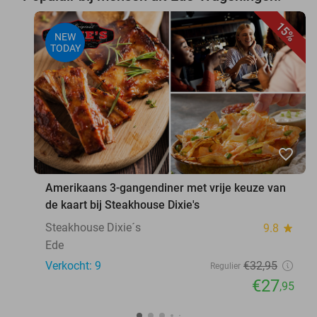
15%
NEW
TODAY
favorite_border
Amerikaans 3-gangendiner met vrije keuze van
de kaart bij Steakhouse Dixie's
Steakhouse Dixie´s
9.8
star
Ede
Verkocht: 9
€32
,95
Regulier
€27
,95