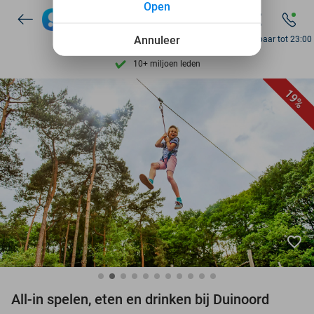
Open
7 dagen per week beschikbaar
10+ miljoen leden
Annuleer
Bereikbaar tot 23:00
9,4
op basis van
205.869 reviews
Ontdek 15.000+ deals
19%
7 dagen per week beschikbaar
10+ miljoen leden
favorite_border
All-in spelen, eten en drinken bij Duinoord