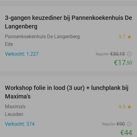
favorite_border
3-gangen keuzediner bij Pannenkoekenhuis De
42%
Langenberg
Pannenkoekenhuis De Langenberg
9.7
star
Ede
Verkocht: 1.227
€30
,15
Regulier
€17
,50
favorite_border
Workshop folie in lood (3 uur) + lunchplank bij
51%
Maxima's
Maxima’s
9.5
star
Leusden
Verkocht: 374
€90
Regulier
€44