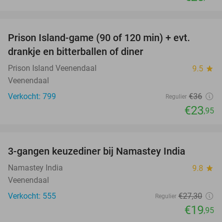
favorite_border
Prison Island-game (90 of 120 min) + evt.
33%
drankje en bitterballen of diner
Prison Island Veenendaal
9.5
star
Veenendaal
Verkocht: 799
€36
Regulier
€23
,95
favorite_border
3-gangen keuzediner bij Namastey India
27%
Namastey India
9.8
star
Veenendaal
Verkocht: 555
€27
,30
Regulier
€19
,95