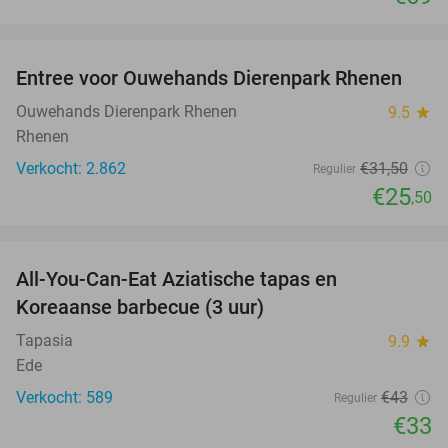
favorite_border
Entree voor Ouwehands Dierenpark Rhenen
19%
Ouwehands Dierenpark Rhenen
9.5
star
Rhenen
Verkocht: 2.862
€31
,50
Regulier
€25
,50
favorite_border
All-You-Can-Eat Aziatische tapas en
23%
Koreaanse barbecue (3 uur)
Tapasia
9.9
star
Ede
Verkocht: 589
€43
Regulier
€33