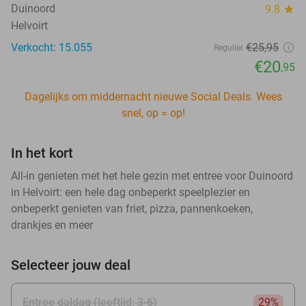
Duinoord
9.8
star
Helvoirt
Verkocht: 15.055
€25
,95
Regulier
€20
,95
Dagelijks om middernacht nieuwe Social Deals. Wees
snel, op = op!
In het kort
All-in genieten met het hele gezin met entree voor Duinoord
in Helvoirt: een hele dag onbeperkt speelplezier en
onbeperkt genieten van friet, pizza, pannenkoeken,
drankjes en meer
Selecteer jouw deal
Entree daldag (leeftijd: 3-6)
29%