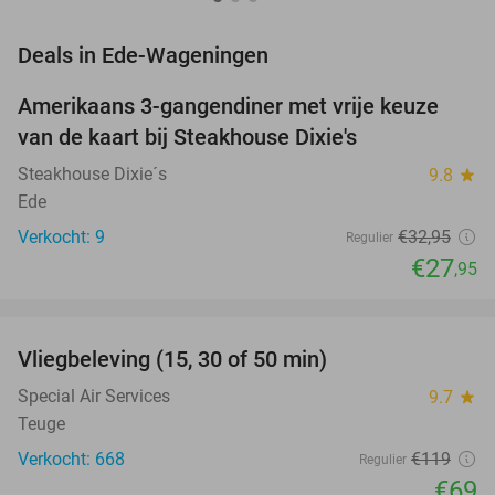
favorite_border
Deals in Ede-Wageningen
Amerikaans 3-gangendiner met vrije keuze
15%
NEW
van de kaart bij Steakhouse Dixie's
TODAY
Steakhouse Dixie´s
9.8
star
Ede
Verkocht: 9
€32
,95
Regulier
€27
,95
favorite_border
Vliegbeleving (15, 30 of 50 min)
42%
NEW
TODAY
Special Air Services
9.7
star
Teuge
Verkocht: 668
€119
Regulier
€69