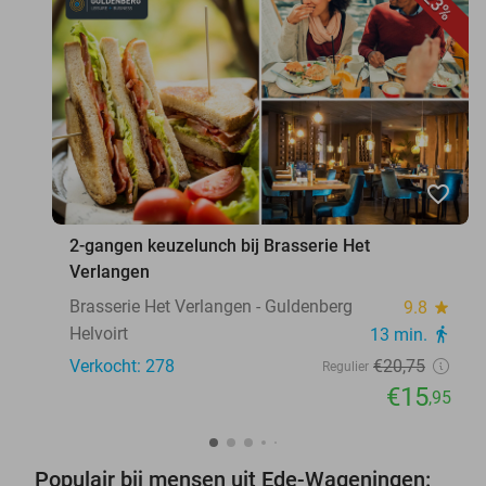
23%
favorite_border
2-gangen keuzelunch bij Brasserie Het
Verlangen
Brasserie Het Verlangen - Guldenberg
9.8
star
Helvoirt
13 min.
directions_walk
Verkocht: 278
€20
,75
Regulier
€15
,95
Populair bij mensen uit Ede-Wageningen: