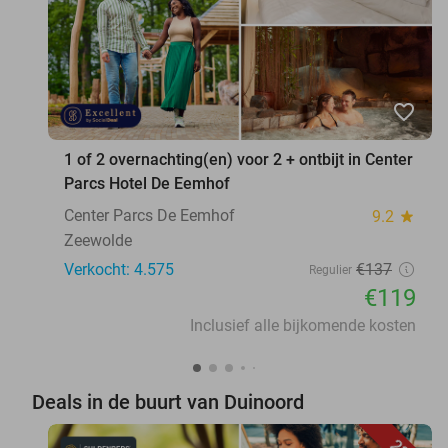
favorite_border
1 of 2 overnachting(en) voor 2 + ontbijt in Center
Parcs Hotel De Eemhof
Center Parcs De Eemhof
9.2
star
Zeewolde
Verkocht: 4.575
€137
Regulier
€119
Inclusief alle bijkomende kosten
Deals in de buurt van Duinoord