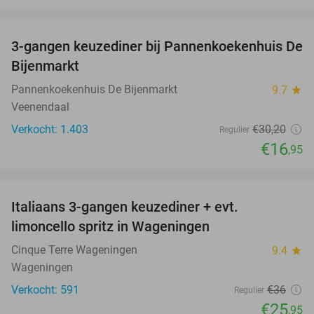
favorite_border
3-gangen keuzediner bij Pannenkoekenhuis De
44%
Bijenmarkt
Pannenkoekenhuis De Bijenmarkt
9.7
star
Veenendaal
Verkocht: 1.403
€30
,20
Regulier
€16
,95
favorite_border
Italiaans 3-gangen keuzediner + evt.
28%
limoncello spritz in Wageningen
Cinque Terre Wageningen
9.4
star
Wageningen
Verkocht: 591
€36
Regulier
€25
,95