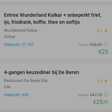
favorite_border
Entree Wunderland Kalkar + onbeperkt friet,
32%
ijs, frisdrank, koffie, thee en softijs
Wunderland Kalkar
8.9
star
Kalkar
Verkocht: 27.107
€36
,50
Regulier
€25
favorite_border
4-gangen keuzediner bij De Beren
46%
Restaurant De Beren Ede
9.5
star
Ede
Verkocht: 436
€47
,70
Regulier
€25
,95