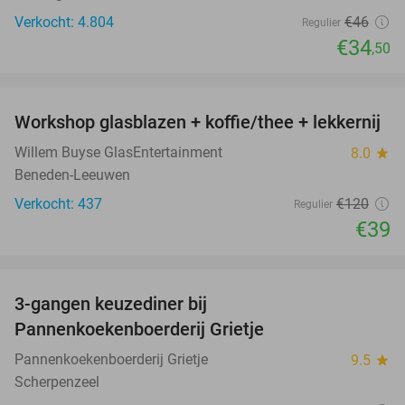
Verkocht: 4.804
€46
Regulier
€34
,50
favorite_border
Workshop glasblazen + koffie/thee + lekkernij
68%
Willem Buyse GlasEntertainment
8.0
star
Beneden-Leeuwen
Verkocht: 437
€120
Regulier
€39
favorite_border
3-gangen keuzediner bij
30%
Pannenkoekenboerderij Grietje
Pannenkoekenboerderij Grietje
9.5
star
Scherpenzeel