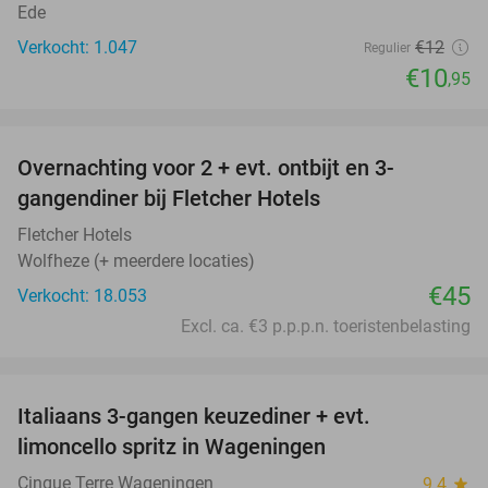
Ede
Verkocht: 1.047
€12
Regulier
€10
,95
favorite_border
Overnachting voor 2 + evt. ontbijt en 3-
gangendiner bij Fletcher Hotels
Fletcher Hotels
Wolfheze (+ meerdere locaties)
€45
Verkocht: 18.053
Excl. ca. €3 p.p.p.n. toeristenbelasting
favorite_border
Italiaans 3-gangen keuzediner + evt.
28%
limoncello spritz in Wageningen
Cinque Terre Wageningen
9.4
star