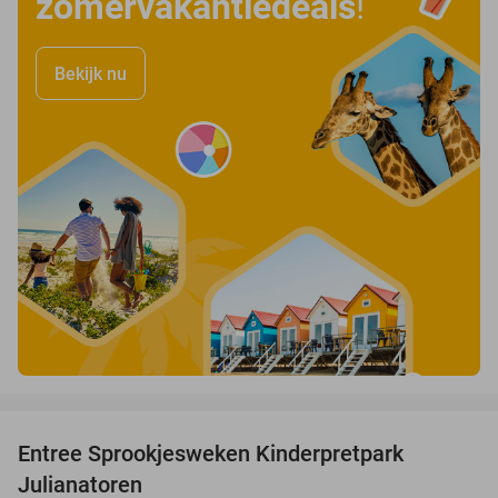
zomervakantiedeals
!
Bekijk nu
favorite_border
Entree Sprookjesweken Kinderpretpark
39%
Julianatoren