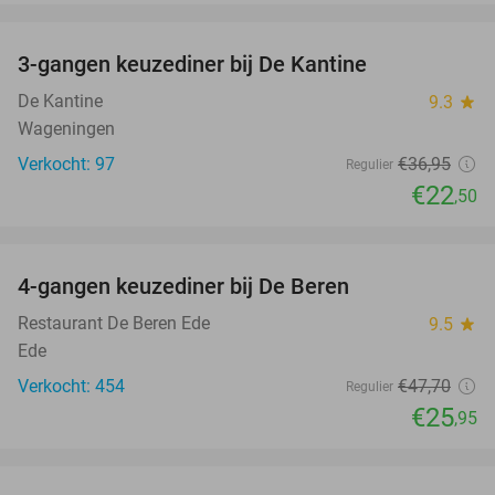
favorite_border
3-gangen keuzediner bij De Kantine
39%
De Kantine
9.3
star
Wageningen
Verkocht: 97
€36
,95
Regulier
€22
,50
favorite_border
4-gangen keuzediner bij De Beren
46%
Restaurant De Beren Ede
9.5
star
Ede
Verkocht: 454
€47
,70
Regulier
€25
,95
favorite_border