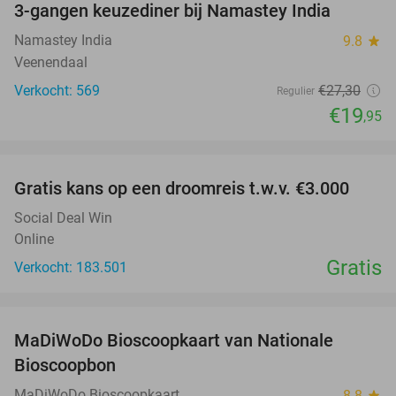
3-gangen keuzediner bij Namastey India
27%
Namastey India
9.8
star
Veenendaal
Verkocht: 569
€27
,30
Regulier
€19
,95
favorite_border
Gratis kans op een droomreis t.w.v. €3.000
Social Deal Win
Online
Gratis
Verkocht: 183.501
favorite_border
MaDiWoDo Bioscoopkaart van Nationale
31%
Bioscoopbon
MaDiWoDo Bioscoopkaart
8.8
star