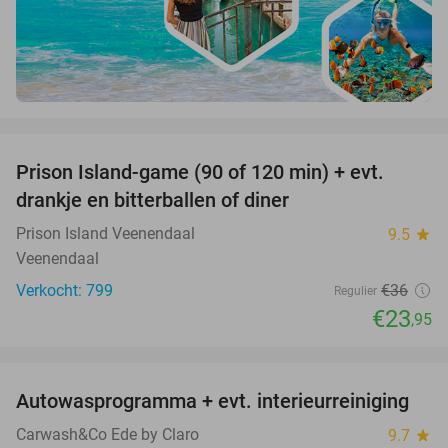
favorite_border
Prison Island-game (90 of 120 min) + evt.
33%
drankje en bitterballen of diner
Prison Island Veenendaal
9.5
star
Veenendaal
Verkocht: 799
€36
Regulier
€23
,95
favorite_border
Autowasprogramma + evt. interieurreiniging
9%
Carwash&Co Ede by Claro
9.7
star