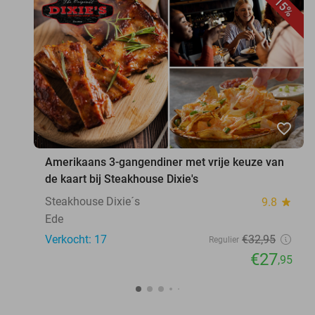
15%
favorite_border
Amerikaans 3-gangendiner met vrije keuze van
de kaart bij Steakhouse Dixie's
Steakhouse Dixie´s
9.8
star
Ede
Verkocht: 17
€32
,95
Regulier
€27
,95