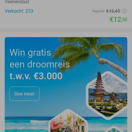
Veenendaal
Verkocht: 233
€16
,45
Regulier
€12
,50
Win gratis
een droomreis
t.w.v. €3.000
Doe mee!