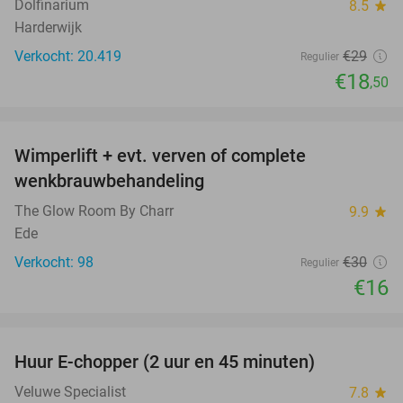
Dolfinarium
8.5
star
Harderwijk
Verkocht: 20.419
€29
Regulier
€18
,50
favorite_border
Wimperlift + evt. verven of complete
47%
wenkbrauwbehandeling
The Glow Room By Charr
9.9
star
Ede
Verkocht: 98
€30
Regulier
€16
favorite_border
Huur E-chopper (2 uur en 45 minuten)
28%
Veluwe Specialist
7.8
star