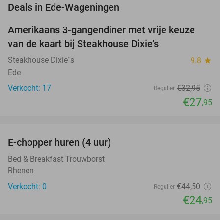
favorite_border
Deals in Ede-Wageningen
Amerikaans 3-gangendiner met vrije keuze
15%
van de kaart bij Steakhouse Dixie's
Steakhouse Dixie´s
9.8
star
Ede
Verkocht: 17
€32
,95
Regulier
€27
,95
favorite_border
E-chopper huren (4 uur)
44%
NEW
TODAY
Bed & Breakfast Trouwborst
Rhenen
Verkocht: 0
€44
,50
Regulier
€24
,95
favorite_border