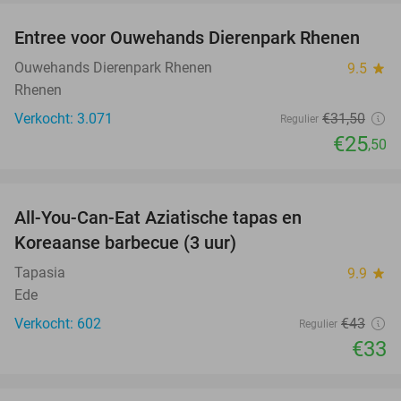
Entree voor Ouwehands Dierenpark Rhenen
19%
Ouwehands Dierenpark Rhenen
9.5
star
Rhenen
Verkocht: 3.071
€31
,50
Regulier
€25
,50
favorite_border
All-You-Can-Eat Aziatische tapas en
23%
Koreaanse barbecue (3 uur)
Tapasia
9.9
star
Ede
Verkocht: 602
€43
Regulier
€33
favorite_border