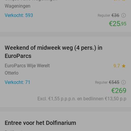
Wageningen
Verkocht: 593
€36
Regulier
€25
,95
favorite_border
Weekend of midweek weg (4 pers.) in
51%
EuroParcs
EuroParcs Wije Werelt
9.7
star
Otterlo
Verkocht: 71
€545
Regulier
€269
Excl. €1,55 p.p.p.n. en bedlinnen €13,50 p.p
favorite_border
Entree voor het Dolfinarium
36%