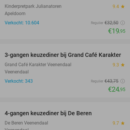
Kinderpretpark Julianatoren
9.4
star
Apeldoorn
Verkocht: 10.604
€32
,50
Regulier
€19
,95
favorite_border
3-gangen keuzediner bij Grand Café Karakter
43%
Grand Café Karakter Veenendaal
9.3
star
Veenendaal
Verkocht: 343
€43
,75
Regulier
€24
,95
favorite_border
4-gangen keuzediner bij De Beren
46%
De Beren Veenendaal
9.7
star