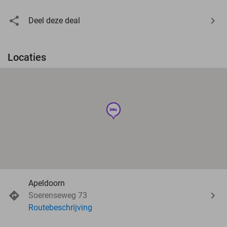
Deel deze deal
Locaties
hotel
Apeldoorn
Soerenseweg 73
Routebeschrijving