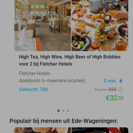
favorite_border
High Tea, High Wine, High Beer of High Bubbles
voor 2 bij Fletcher Hotels
Fletcher Hotels
Apeldoorn (+ meerdere locaties)
0 min.
directions_walk
Verkocht: 784
€55
Regulier
€32
,50
Populair bij mensen uit Ede-Wageningen: