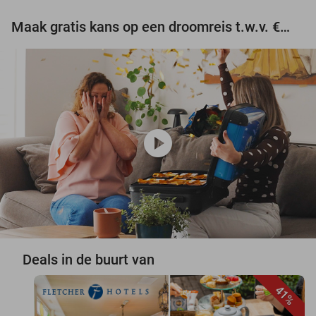
Maak gratis kans op een droomreis t.w.v. €3.000!
play_circle
Deals in de buurt van
41%