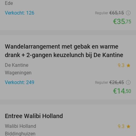
Ede
Verkocht: 126
€65
,15
Regulier
€35
,75
favorite_border
Wandelarrangement met gebak en warme
45%
drank + 2-gangen keuzelunch bij De Kantine
De Kantine
9.3
star
Wageningen
Verkocht: 249
€26
,45
Regulier
€14
,50
favorite_border
Entree Walibi Holland
25%
Walibi Holland
9.3
star
Biddinghuizen