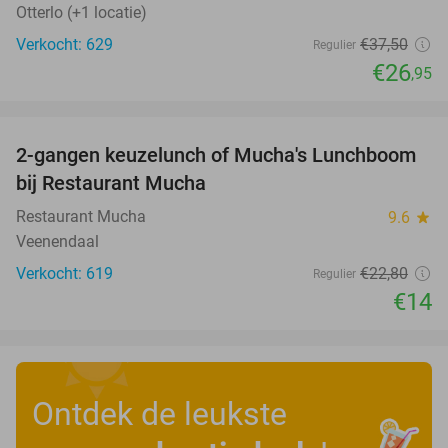
Otterlo (+1 locatie)
Verkocht: 629
€37
,50
Regulier
€26
,95
favorite_border
2-gangen keuzelunch of Mucha's Lunchboom
39%
bij Restaurant Mucha
Restaurant Mucha
9.6
star
Veenendaal
Verkocht: 619
€22
,80
Regulier
€14
Ontdek de leukste