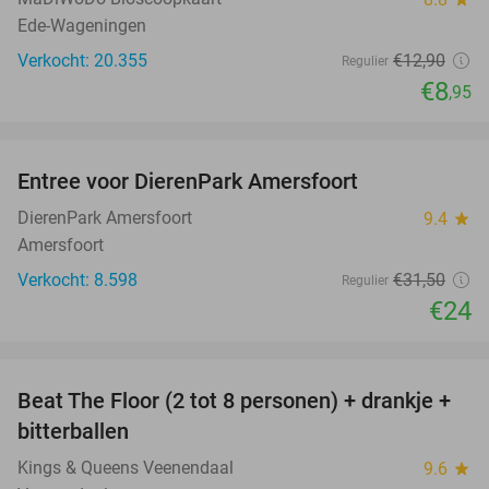
Ede-Wageningen
Verkocht: 20.355
€12
,90
Regulier
€8
,95
favorite_border
Entree voor DierenPark Amersfoort
24%
DierenPark Amersfoort
9.4
star
Amersfoort
Verkocht: 8.598
€31
,50
Regulier
€24
favorite_border
Beat The Floor (2 tot 8 personen) + drankje +
24%
bitterballen
Kings & Queens Veenendaal
9.6
star