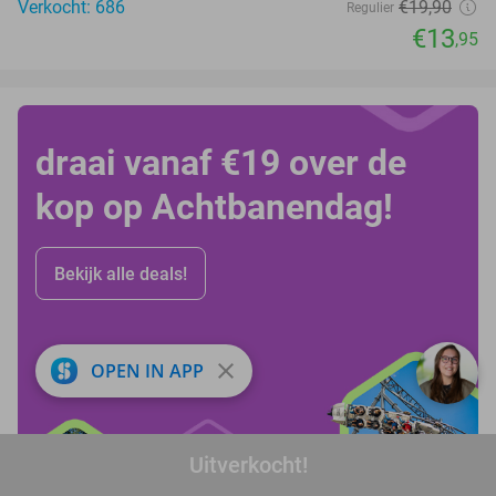
Verkocht: 686
€19
,90
Regulier
€13
,95
draai vanaf €19 over de
kop op Achtbanendag!
Bekijk alle deals!
close
OPEN IN APP
Uitverkocht!