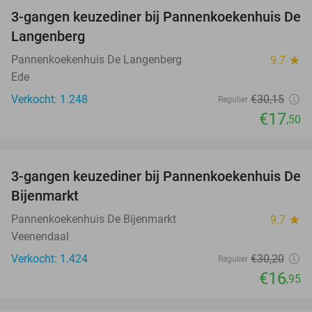
3-gangen keuzediner bij Pannenkoekenhuis De
42%
Langenberg
Pannenkoekenhuis De Langenberg
9.7
star
Ede
Verkocht: 1.248
€30
,15
Regulier
€17
,50
favorite_border
3-gangen keuzediner bij Pannenkoekenhuis De
44%
Bijenmarkt
Pannenkoekenhuis De Bijenmarkt
9.7
star
Veenendaal
Verkocht: 1.424
€30
,20
Regulier
€16
,95