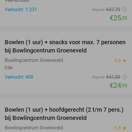
Veenendaal
Verkocht: 1.231
€47
,70
Regulier
€25
,95
favorite_border
Bowlen (1 uur) + snacks voor max. 7 personen
40%
bij Bowlingcentrum Groeneveld
Bowlingcentrum Groeneveld
9.8
star
Ede
Verkocht: 408
€41
,50
Regulier
€24
,95
favorite_border
Bowlen (1 uur) + hoofdgerecht (2 t/m 7 pers.)
45%
bij Bowlingcentrum Groeneveld
Bowlingcentrum Groeneveld
9.8
star