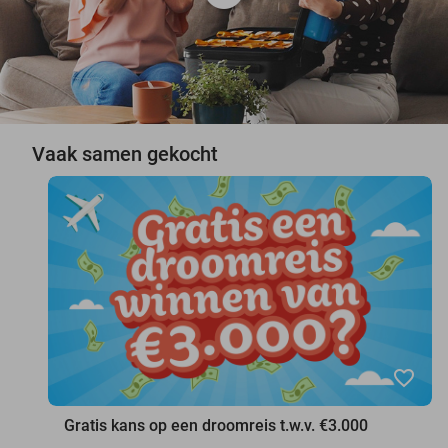
Vaak samen gekocht
favorite_border
Gratis kans op een droomreis t.w.v. €3.000