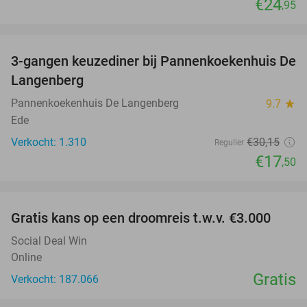
€24
,95
favorite_border
3-gangen keuzediner bij Pannenkoekenhuis De
42%
Langenberg
Pannenkoekenhuis De Langenberg
9.7
star
Ede
Verkocht: 1.310
€30
,15
Regulier
€17
,50
favorite_border
Gratis kans op een droomreis t.w.v. €3.000
Social Deal Win
Online
Gratis
Verkocht: 187.066
favorite_border