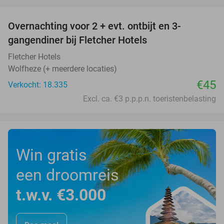
favorite_border
Overnachting voor 2 + evt. ontbijt en 3-
gangendiner bij Fletcher Hotels
Fletcher Hotels
Wolfheze (+ meerdere locaties)
€45
Verkocht: 18.335
Excl. ca. €3 p.p.p.n. toeristenbelasting
Win gratis
een droomreis
t.w.v. €3.000