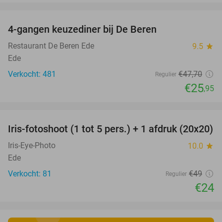
favorite_border
4-gangen keuzediner bij De Beren
46%
Restaurant De Beren Ede
9.5
star
Ede
Verkocht: 481
€47
,70
Regulier
€25
,95
favorite_border
Iris-fotoshoot (1 tot 5 pers.) + 1 afdruk (20x20)
51%
Iris-Eye-Photo
10.0
star
Ede
Verkocht: 81
€49
Regulier
€24