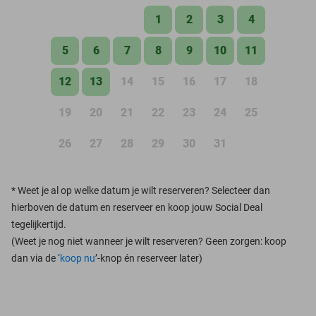
1
2
3
4
5
6
7
8
9
10
11
12
13
14
15
16
17
18
19
20
21
22
23
24
25
26
27
28
29
30
31
*
Weet je al op welke datum je wilt reserveren? Selecteer dan
hierboven de datum en reserveer en koop jouw Social Deal
tegelijkertijd.
(Weet je nog niet wanneer je wilt reserveren? Geen zorgen: koop
dan via de ‘
koop nu
’-knop én reserveer later)