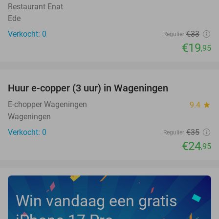
TODAY
Restaurant Enat
Ede
Verkocht: 0
€33
Regulier
€19
,95
favorite_border
Huur e-copper (3 uur) in Wageningen
29%
NEW
TODAY
E-chopper Wageningen
9.4
star
Wageningen
Verkocht: 0
€35
Regulier
€24
,95
Win vandaag een gratis