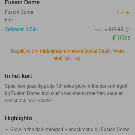
Fusion Dome
Fusion Dome
9.4
star
Ede
Verkocht: 1.584
€17
,85
Regulier
€10
,95
Dagelijks om middernacht nieuwe Social Deals. Wees
snel, op = op!
In het kort
Speel een gezellig potje 18-holes glow-in-the-dark-minigolf
bij Fusion Dome: inclusief snackmenu met friet, saus en
een snack naar keuze
Highlights
Glow-in-the-dark-minigolf + snackmenu bij Fusion Dome