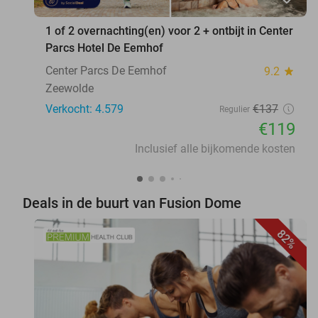
1 of 2 overnachting(en) voor 2 + ontbijt in Center
Parcs Hotel De Eemhof
Center Parcs De Eemhof
9.2
star
Zeewolde
Verkocht: 4.579
€137
Regulier
€119
Inclusief alle bijkomende kosten
Deals in de buurt van Fusion Dome
82%