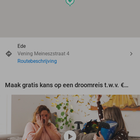
events
Ede
Vening Meineszstraat 4
Routebeschrijving
Maak gratis kans op een droomreis t.w.v. €3.000!
play_circle