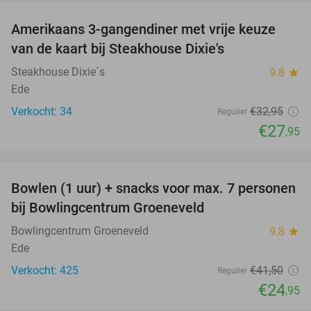
Amerikaans 3-gangendiner met vrije keuze
15%
van de kaart bij Steakhouse Dixie's
Steakhouse Dixie´s
9.8
star
Ede
Verkocht: 34
€32
,95
Regulier
€27
,95
favorite_border
Bowlen (1 uur) + snacks voor max. 7 personen
40%
bij Bowlingcentrum Groeneveld
Bowlingcentrum Groeneveld
9.8
star
Ede
Verkocht: 425
€41
,50
Regulier
€24
,95