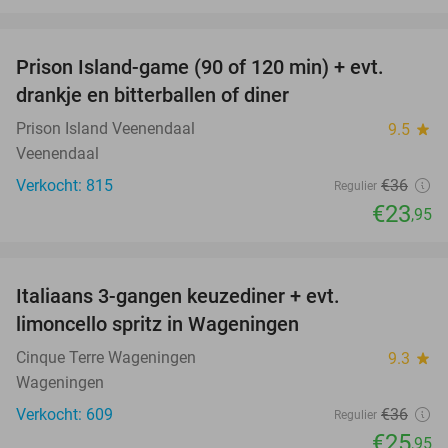
favorite_border
Prison Island-game (90 of 120 min) + evt.
33%
drankje en bitterballen of diner
Prison Island Veenendaal
9.5
star
Veenendaal
Verkocht: 815
€36
Regulier
€23
,95
favorite_border
Italiaans 3-gangen keuzediner + evt.
28%
limoncello spritz in Wageningen
Cinque Terre Wageningen
9.3
star
Wageningen
Verkocht: 609
€36
Regulier
€25
,95