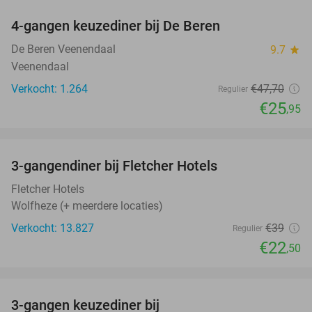
4-gangen keuzediner bij De Beren
46%
De Beren Veenendaal
9.7
star
Veenendaal
Verkocht: 1.264
€47
,70
Regulier
€25
,95
favorite_border
3-gangendiner bij Fletcher Hotels
42%
Fletcher Hotels
Wolfheze (+ meerdere locaties)
Verkocht: 13.827
€39
Regulier
€22
,50
favorite_border
3-gangen keuzediner bij
30%