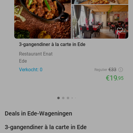
favorite_border
3-gangendiner à la carte in Ede
Restaurant Enat
Ede
Verkocht: 0
€33
Regulier
€19
,95
favorite_border
Deals in Ede-Wageningen
3-gangendiner à la carte in Ede
40%
NEW