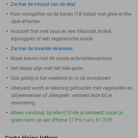
Zie hier de inhoud van de deal
Kom minigolfen op de banen (18 holes) met glow-in-the-
dark-effecten
Inclusief friet met saus en een frikandel, kroket,
kipnuggets of een vegetarische snack
Zie hier de lovende recensies
Maak kennis met dit mooie activiteitencentrum
Het ideale uitje met het hele gezin
Ook geldig in het weekend en in de avonduren!
Uiteraard wordt er rekening gehouden met vegetariërs en
(di)eetwensen of allergieën, vermeld deze bij je
reservering
Alleen vandaag: bij elke €10 die je besteedt, maak je
gratis kans op een iPhone 17 Pro t.w.v. €1.329!
Grote kleine letters