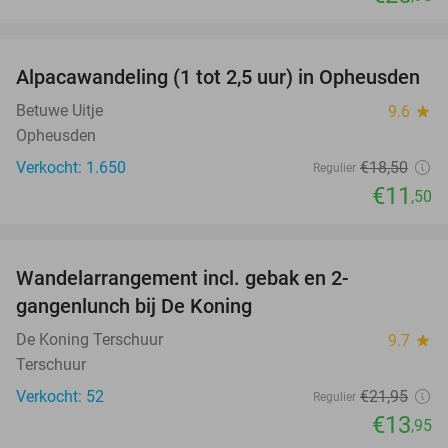
favorite_border
Alpacawandeling (1 tot 2,5 uur) in Opheusden
38%
Betuwe Uitje
9.6
star
Opheusden
Verkocht: 1.650
€18
,50
Regulier
€11
,50
favorite_border
Wandelarrangement incl. gebak en 2-
36%
gangenlunch bij De Koning
De Koning Terschuur
9.7
star
Terschuur
Verkocht: 52
€21
,95
Regulier
€13
,95