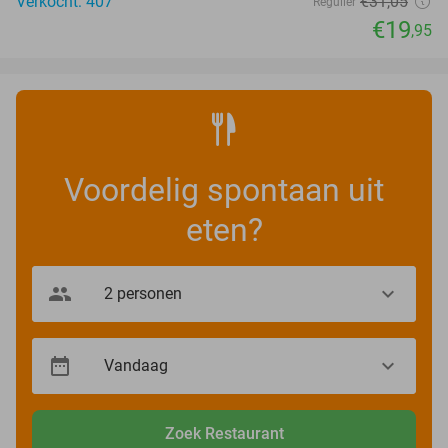
Verkocht: 407
€31
,05
Regulier
€19
,95
Voordelig spontaan uit
eten?
Zoek Restaurant