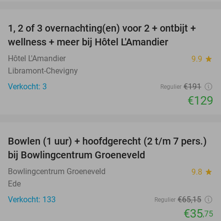
favorite_border
1, 2 of 3 overnachting(en) voor 2 + ontbijt +
32%
NEW
wellness + meer bij Hôtel L'Amandier
TODAY
Hôtel L'Amandier
9.9
star
Libramont-Chevigny
Verkocht: 3
€191
Regulier
€129
favorite_border
Bowlen (1 uur) + hoofdgerecht (2 t/m 7 pers.)
45%
bij Bowlingcentrum Groeneveld
Bowlingcentrum Groeneveld
9.8
star
Ede
Verkocht: 133
€65
,15
Regulier
€35
,75