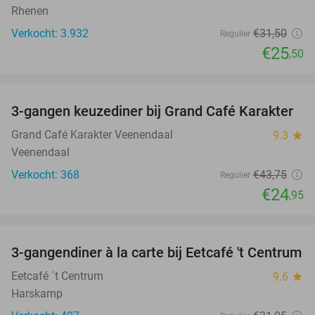
Rhenen
Verkocht: 3.932
€31
,50
Regulier
€25
,50
favorite_border
3-gangen keuzediner bij Grand Café Karakter
43%
Grand Café Karakter Veenendaal
9.3
star
Veenendaal
Verkocht: 368
€43
,75
Regulier
€24
,95
favorite_border
3-gangendiner à la carte bij Eetcafé 't Centrum
36%
Eetcafé ´t Centrum
9.6
star
Harskamp