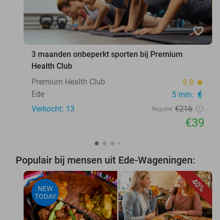
favorite_border
3 maanden onbeperkt sporten bij Premium
Health Club
Premium Health Club
9.8
star
Ede
5 min.
directions_walk
Verkocht: 13
€216
Regulier
€39
Populair bij mensen uit Ede-Wageningen:
40%
NEW
TODAY