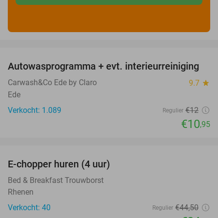
favorite_border
Autowasprogramma + evt. interieurreiniging
9%
Carwash&Co Ede by Claro
9.7
star
Ede
Verkocht: 1.089
€12
Regulier
€10
,95
favorite_border
E-chopper huren (4 uur)
44%
Bed & Breakfast Trouwborst
Rhenen
Verkocht: 40
€44
,50
Regulier