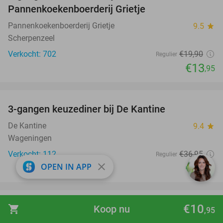
Pannenkoekenboerderij Grietje
Pannenkoekenboerderij Grietje
9.5
star
Scherpenzeel
Verkocht: 702
€19
,90
Regulier
€13
,95
favorite_border
3-gangen keuzediner bij De Kantine
39%
De Kantine
9.4
star
Wageningen
Verkocht: 112
€36
,95
Regulier
close
OPEN IN APP
€22
,50
favorite_border
€10
shopping_cart
Koop nu
2 overnachtingen voor 2 + ontbijt in Gulpen
43%
,95