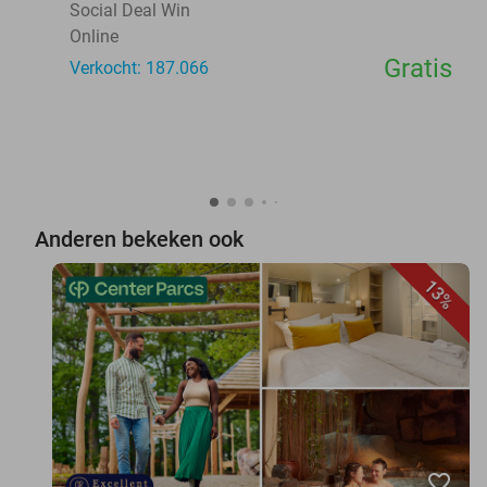
Social Deal Win
Online
Gratis
Verkocht: 187.066
Anderen bekeken ook
13%
favorite_border