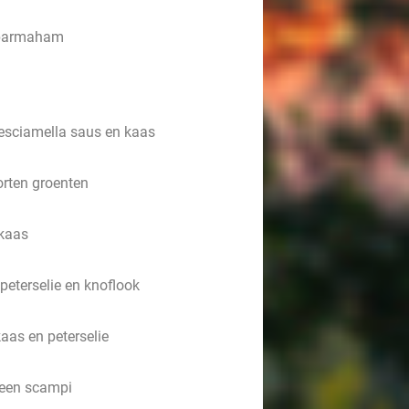
n parmaham
besciamella saus en kaas
orten groenten
 kaas
 peterselie en knoflook
as en peterselie
n een scampi