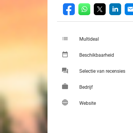
whatsapp
linkedin
fb
mai
list
keybo
Multideal
date_range
keybo
Beschikbaarheid
chat
keybo
Selectie van recensies
work
keybo
Bedrijf
language
keybo
Website