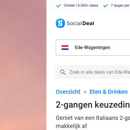
Ontdek 15.000+ deals
7 dagen per
Ede-Wageningen
Overzicht
>
Eten & Drinken
2-gangen keuzediner
Geniet van een Italiaans 2-ga
makkelijk af