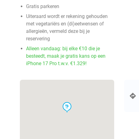
Gratis parkeren
Uiteraard wordt er rekening gehouden
met vegetariërs en (di)eetwensen of
allergieën, vermeld deze bij je
reservering
Alleen vandaag: bij elke €10 die je
besteedt, maak je gratis kans op een
iPhone 17 Pro t.w.v. €1.329!
food