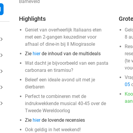
Barneveld
l
Highlights
Grote
Geniet van overheerlijk Italiaans eten
Gel
met een 2-gangen keuzediner voor
8 a
ard_arrow_right
afhaal of dine-in bij Il Miogirasole
Res
Zie
hier
de inhoud van de multideals
rese
ard_arrow_right
(te 
Wat dacht je bijvoorbeeld van een pasta
vou
carbonara en tiramisu?
ard_arrow_right
Vra
Beleef een ideale avond uit met je
05
o
ard_arrow_right
dierbaren
Koo
Perfect te combineren met de
aan
ard_arrow_right
indrukwekkende musical 40-45 over de
Tweede Wereldoorlog
Zie
hier
de lovende recensies
Ook geldig in het weekend!