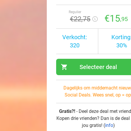
Regulier
€15
€22
,75
,95
Verkocht:
Korting
320
30%
shopping_cart
Selecteer deal
navi
Dagelijks om middernacht nieuw
Social Deals. Wees snel, op = op
Gratis?!
- Deel deze deal met vrien
Kopen drie vrienden? Dan is de deal
jou gratis! (
info
)