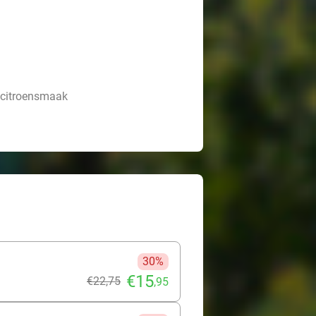
e citroensmaak
30%
€15
€22
,75
,95