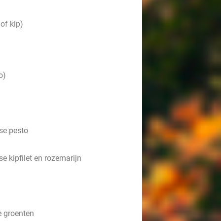
of kip)
o)
se pesto
e kipfilet en rozemarijn
e groenten