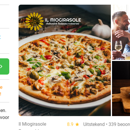
:
gate_next
e
!
den.
 voor
Il Miogirasole
8.9
star
Uitstekend • 339 beoor