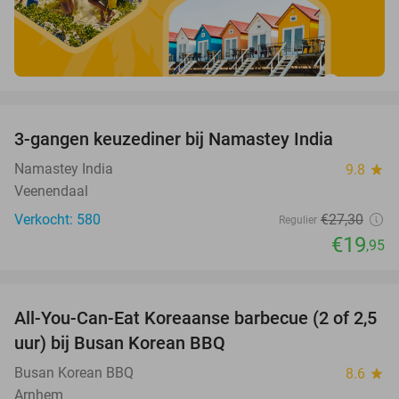
favorite_border
3-gangen keuzediner bij Namastey India
27%
Namastey India
9.8
star
Veenendaal
Verkocht: 580
€27
,30
Regulier
€19
,95
favorite_border
All-You-Can-Eat Koreaanse barbecue (2 of 2,5
30%
uur) bij Busan Korean BBQ
Busan Korean BBQ
8.6
star
Arnhem