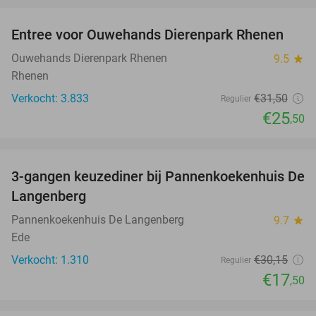
Entree voor Ouwehands Dierenpark Rhenen
19%
Ouwehands Dierenpark Rhenen
9.5
star
Rhenen
Verkocht: 3.833
€31
,50
Regulier
€25
,50
favorite_border
3-gangen keuzediner bij Pannenkoekenhuis De
42%
Langenberg
Pannenkoekenhuis De Langenberg
9.7
star
Ede
Verkocht: 1.310
€30
,15
Regulier
€17
,50
favorite_border