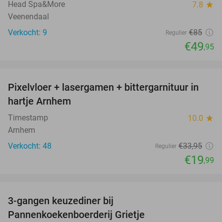
Head Spa&More
7.8
star
Veenendaal
Verkocht: 9
€85
Regulier
€49
,95
favorite_border
Pixelvloer + lasergamen + bittergarnituur in
41%
hartje Arnhem
Timestamp
10.0
star
Arnhem
Verkocht: 48
€33
,95
Regulier
€19
,99
favorite_border
3-gangen keuzediner bij
30%
Pannenkoekenboerderij Grietje