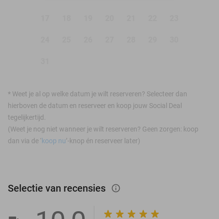
17
18
19
20
21
22
23
24
25
26
27
28
29
30
31
*
Weet je al op welke datum je wilt reserveren? Selecteer dan
hierboven de datum en reserveer en koop jouw Social Deal
tegelijkertijd.
(Weet je nog niet wanneer je wilt reserveren? Geen zorgen: koop
dan via de ‘
koop nu
’-knop én reserveer later)
Selectie van recensies
info_outlined