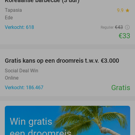
Koreaanse barbecue (3 uur)
Tapasia
9.9
star
Ede
Verkocht: 618
€43
Regulier
€33
favorite_border
Gratis kans op een droomreis t.w.v. €3.000
Social Deal Win
Online
Gratis
Verkocht: 186.467
Win gratis
een droomreis