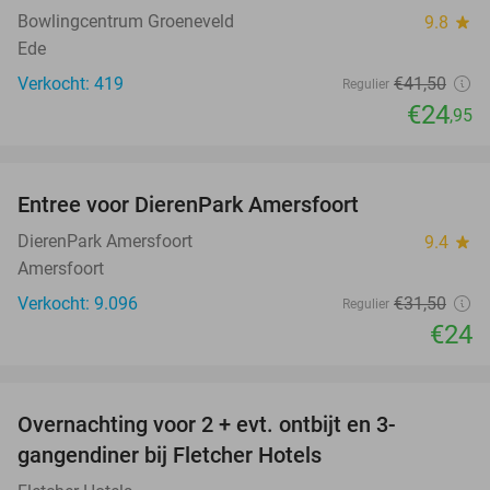
Bowlingcentrum Groeneveld
9.8
star
Ede
Verkocht: 419
€41
,50
Regulier
€24
,95
favorite_border
Entree voor DierenPark Amersfoort
24%
DierenPark Amersfoort
9.4
star
Amersfoort
Verkocht: 9.096
€31
,50
Regulier
€24
favorite_border
Overnachting voor 2 + evt. ontbijt en 3-
gangendiner bij Fletcher Hotels