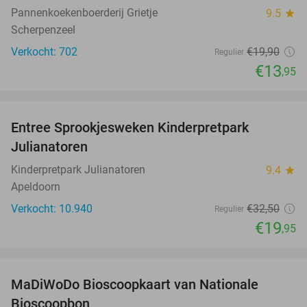
Pannenkoekenboerderij Grietje
9.5
star
Scherpenzeel
Verkocht: 702
€19
,90
Regulier
€13
,95
favorite_border
Entree Sprookjesweken Kinderpretpark
39%
Julianatoren
Kinderpretpark Julianatoren
9.4
star
Apeldoorn
Verkocht: 10.940
€32
,50
Regulier
€19
,95
favorite_border
MaDiWoDo Bioscoopkaart van Nationale
31%
Bioscoopbon