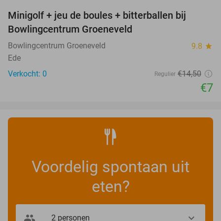
Minigolf + jeu de boules + bitterballen bij
52%
NEW
Bowlingcentrum Groeneveld
TODAY
Bowlingcentrum Groeneveld
9.8
star
Ede
Verkocht: 0
€14
,50
Regulier
€7
Voordelig spontaan uit
eten?