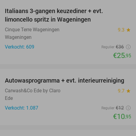
Italiaans 3-gangen keuzediner + evt.
28%
limoncello spritz in Wageningen
Cinque Terre Wageningen
9.3
star
Wageningen
Verkocht: 609
€36
Regulier
€25
,95
favorite_border
Autowasprogramma + evt. interieurreiniging
9%
Carwash&Co Ede by Claro
9.7
star
Ede
Verkocht: 1.087
€12
Regulier
€10
,95
favorite_border