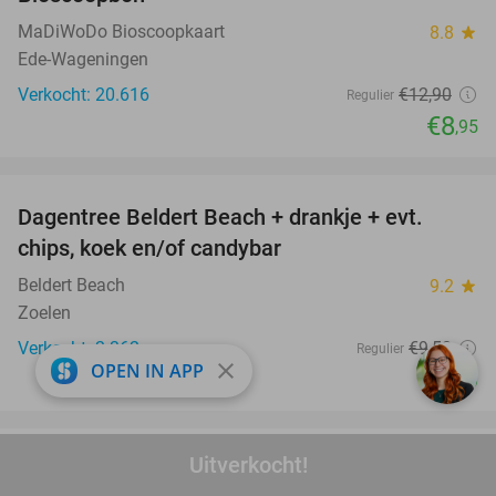
MaDiWoDo Bioscoopkaart
8.8
star
Ede-Wageningen
Verkocht: 20.616
€12
,90
Regulier
€8
,95
favorite_border
Dagentree Beldert Beach + drankje + evt.
53%
chips, koek en/of candybar
Beldert Beach
9.2
star
Zoelen
Verkocht: 2.362
€9
,50
Regulier
close
OPEN IN APP
€4
,50
favorite_border
Uitverkocht!
All-inclusive overnachting + entree
25%