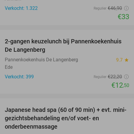
Verkocht: 1.322
€46
,90
Regulier
€33
favorite_border
2-gangen keuzelunch bij Pannenkoekenhuis
44%
De Langenberg
Pannenkoekenhuis De Langenberg
9.7
star
Ede
Verkocht: 399
€22
,20
Regulier
€12
,50
favorite_border
Japanese head spa (60 of 90 min) + evt. mini-
41%
gezichtsbehandeling en/of voet- en
onderbeenmassage