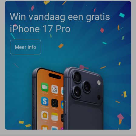
Win vandaag een gratis
iPhone 17 Pro
Meer info
favorite_border