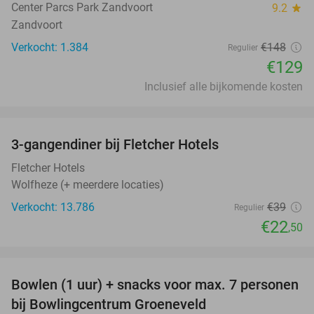
Center Parcs Park Zandvoort
9.2
star
Zandvoort
Verkocht: 1.384
€148
Regulier
€129
Inclusief alle bijkomende kosten
favorite_border
3-gangendiner bij Fletcher Hotels
42%
Fletcher Hotels
Wolfheze (+ meerdere locaties)
Verkocht: 13.786
€39
Regulier
€22
,50
favorite_border
Bowlen (1 uur) + snacks voor max. 7 personen
40%
bij Bowlingcentrum Groeneveld