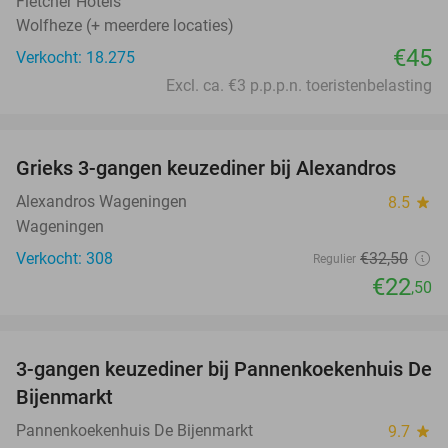
Fletcher Hotels
Wolfheze (+ meerdere locaties)
€45
Verkocht: 18.275
Excl. ca. €3 p.p.p.n. toeristenbelasting
favorite_border
Grieks 3-gangen keuzediner bij Alexandros
31%
Alexandros Wageningen
8.5
star
Wageningen
Verkocht: 308
€32
,50
Regulier
€22
,50
favorite_border
3-gangen keuzediner bij Pannenkoekenhuis De
44%
Bijenmarkt
Pannenkoekenhuis De Bijenmarkt
9.7
star