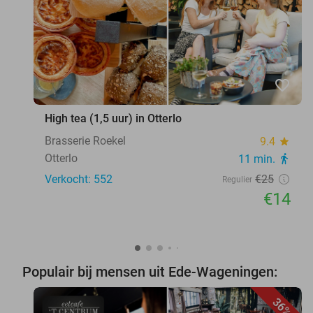
favorite_border
High tea (1,5 uur) in Otterlo
Brasserie Roekel
9.4
star
Otterlo
11 min.
directions_walk
Verkocht: 552
€25
Regulier
€14
Populair bij mensen uit Ede-Wageningen:
36%