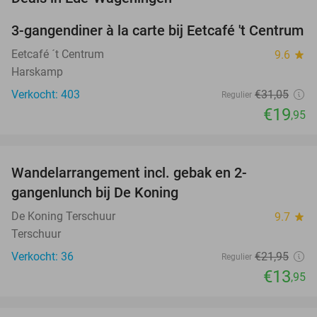
3-gangendiner à la carte bij Eetcafé 't Centrum
36%
Eetcafé ´t Centrum
9.6
star
Harskamp
Verkocht: 403
€31
,05
Regulier
€19
,95
favorite_border
Wandelarrangement incl. gebak en 2-
36%
NEW
gangenlunch bij De Koning
TODAY
De Koning Terschuur
9.7
star
Terschuur
Verkocht: 36
€21
,95
Regulier
€13
,95