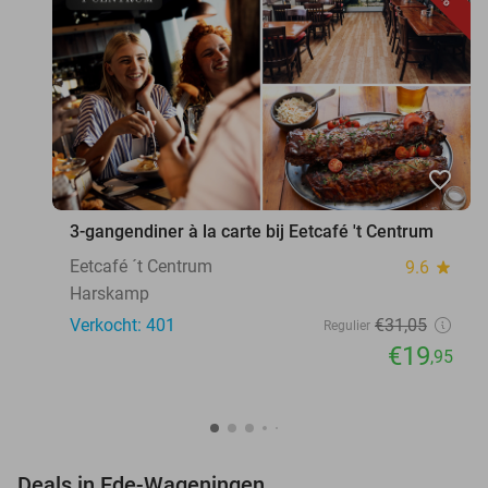
favorite_border
3-gangendiner à la carte bij Eetcafé 't Centrum
Eetcafé ´t Centrum
9.6
star
Harskamp
Verkocht: 401
€31
,05
Regulier
€19
,95
favorite_border
Deals in Ede-Wageningen