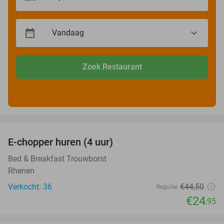
Zoek Restaurant
favorite_border
E-chopper huren (4 uur)
44%
Bed & Breakfast Trouwborst
Rhenen
Verkocht: 36
€44
,50
Regulier
€24
,95
favorite_border