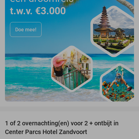
t.w.v. €3.000
Doe mee!
favorite_border
1 of 2 overnachting(en) voor 2 + ontbijt in
13%
Center Parcs Hotel Zandvoort