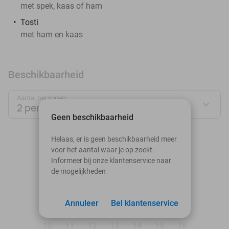
met spek, kaas of ham
Tosti
met ham en kaas
Beschikbaarheid
Aantal personen:
2 personen
Geen beschikbaarheid
augustus 2026
Helaas, er is geen beschikbaarheid meer
voor het aantal waar je op zoekt.
Ma
Di
Wo
Do
Vr
Za
Zo
Informeer bij onze klantenservice naar
de mogelijkheden
1
2
3
Annuleer
4
5
Bel klantenservice
6
7
8
9
10
11
12
13
14
15
16