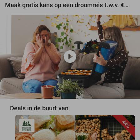
Maak gratis kans op een droomreis t.w.v. €3.000!
play_circle
Deals in de buurt van
44%