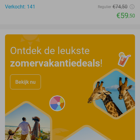
Verkocht: 141
€74
,50
Regulier
€59
,50
Ontdek de leukste
zomervakantiedeals
!
Bekijk nu