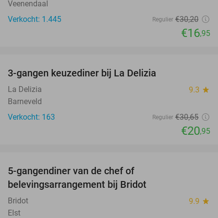
Veenendaal
Verkocht: 1.445
€30
,20
Regulier
€16
,95
favorite_border
3-gangen keuzediner bij La Delizia
32%
La Delizia
9.3
star
Barneveld
Verkocht: 163
€30
,65
Regulier
€20
,95
favorite_border
5-gangendiner van de chef of
20%
belevingsarrangement bij Bridot
Bridot
9.9
star
Elst