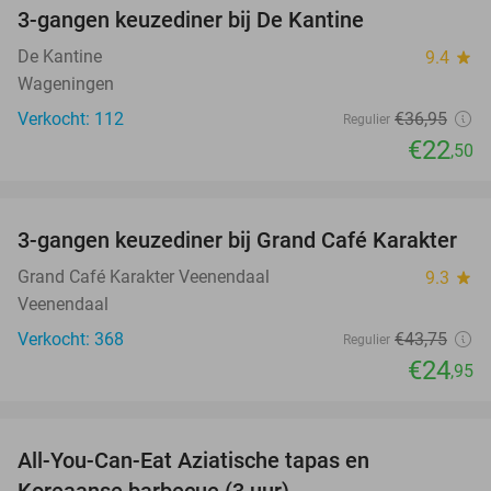
3-gangen keuzediner bij De Kantine
39%
De Kantine
9.4
star
Wageningen
Verkocht: 112
€36
,95
Regulier
€22
,50
favorite_border
3-gangen keuzediner bij Grand Café Karakter
43%
Grand Café Karakter Veenendaal
9.3
star
Veenendaal
Verkocht: 368
€43
,75
Regulier
€24
,95
favorite_border
All-You-Can-Eat Aziatische tapas en
23%