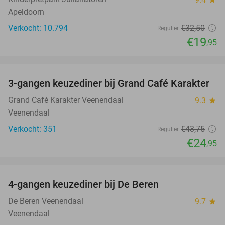
Apeldoorn
Verkocht: 10.794
€32
,50
Regulier
€19
,95
favorite_border
3-gangen keuzediner bij Grand Café Karakter
43%
Grand Café Karakter Veenendaal
9.3
star
Veenendaal
Verkocht: 351
€43
,75
Regulier
€24
,95
favorite_border
4-gangen keuzediner bij De Beren
46%
De Beren Veenendaal
9.7
star
Veenendaal