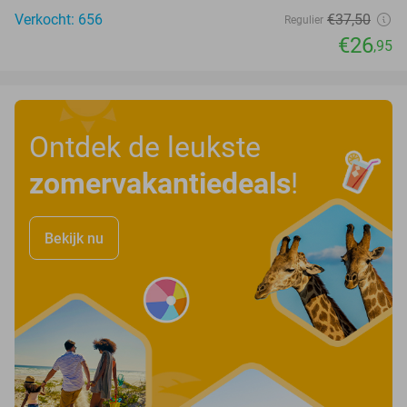
Verkocht: 656
€37
,50
Regulier
€26
,95
Ontdek de leukste
zomervakantiedeals
!
Bekijk nu