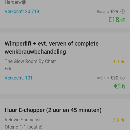
Harderwijk
Verkocht: 20.719
€29
Regulier
€18
,50
favorite_border
Wimperlift + evt. verven of complete
47%
wenkbrauwbehandeling
The Glow Room By Charr
9.9
star
Ede
Verkocht: 101
€30
Regulier
€16
favorite_border
Huur E-chopper (2 uur en 45 minuten)
28%
Veluwe Specialist
7.8
star
Otterlo (+1 locatie)