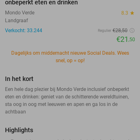
onbeperkt eten en drinken
Mondo Verde
8.3
star
Landgraaf
Verkocht: 33.244
€28
,50
Regulier
€21
,50
Dagelijks om middernacht nieuwe Social Deals. Wees
snel, op = op!
In het kort
Een hele dag plezier bij Mondo Verde inclusief onbeperkt
eten en drinken: geniet van de schitterende wereldtuinen,
sta oog in oog met leeuwen en apen en ga los in de
achtbaan
Highlights