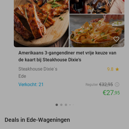
favorite_border
Amerikaans 3-gangendiner met vrije keuze van
de kaart bij Steakhouse Dixie's
Steakhouse Dixie´s
9.8
star
Ede
Verkocht: 21
€32
,95
Regulier
€27
,95
favorite_border
Deals in Ede-Wageningen