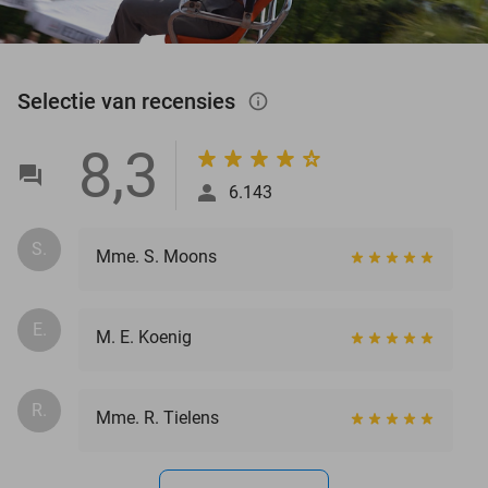
Selectie van recensies
info_outlined
8,3
6.143
S.
Mme. S. Moons
E.
M. E. Koenig
R.
Mme. R. Tielens