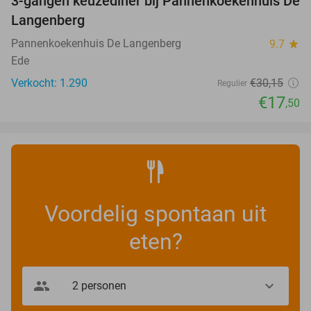
3-gangen keuzediner bij Pannenkoekenhuis De
42%
Langenberg
Pannenkoekenhuis De Langenberg
9.7
star
Ede
Verkocht: 1.290
€30
,15
Regulier
€17
,50
Voordelig spontaan uit
eten?