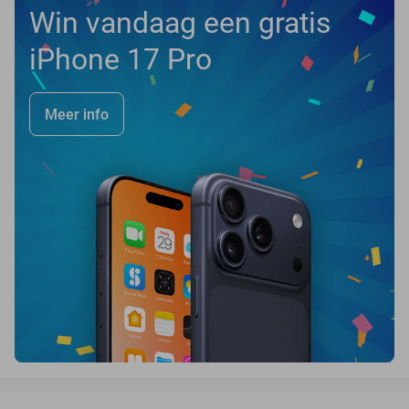
Win vandaag een gratis
iPhone 17 Pro
Meer info
favorite_border