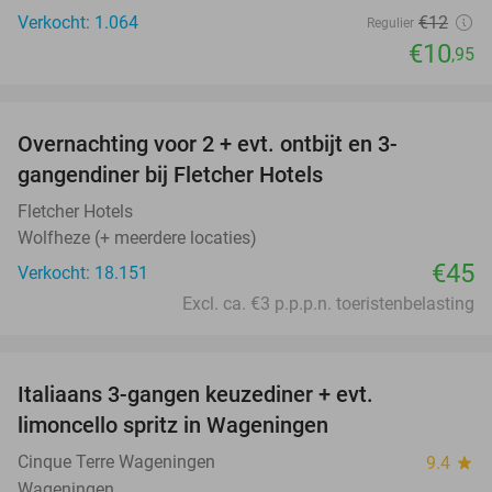
Verkocht: 1.064
€12
Regulier
€10
,95
favorite_border
Overnachting voor 2 + evt. ontbijt en 3-
gangendiner bij Fletcher Hotels
Fletcher Hotels
Wolfheze (+ meerdere locaties)
€45
Verkocht: 18.151
Excl. ca. €3 p.p.p.n. toeristenbelasting
favorite_border
Italiaans 3-gangen keuzediner + evt.
28%
limoncello spritz in Wageningen
Cinque Terre Wageningen
9.4
star
Wageningen