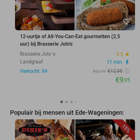
favorite_border
12-uurtje of All-You-Can-Eat gourmetten (2,5
uur) bij Brasserie Jolo's
Brasserie Jolo´s
9.5
star
Landgraaf
11 min.
directions_walk
Verkocht: 84
€12
,95
Regulier
€9
,95
Populair bij mensen uit Ede-Wageningen:
15%