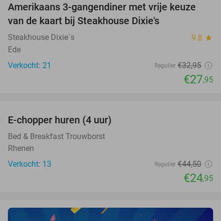
Amerikaans 3-gangendiner met vrije keuze
15%
van de kaart bij Steakhouse Dixie's
Steakhouse Dixie´s
9.8
star
Ede
Verkocht: 21
€32
,95
Regulier
€27
,95
favorite_border
E-chopper huren (4 uur)
44%
NEW
TODAY
Bed & Breakfast Trouwborst
Rhenen
Verkocht: 13
€44
,50
Regulier
€24
,95