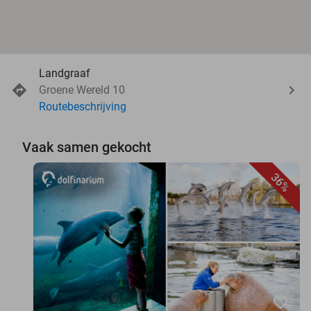
Landgraaf
Groene Wereld 10
Routebeschrijving
Vaak samen gekocht
36%
favorite_border