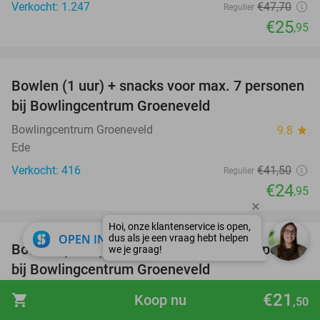
Verkocht: 1.247
€47
,70
Regulier
€25
,95
favorite_border
Bowlen (1 uur) + snacks voor max. 7 personen
40%
bij Bowlingcentrum Groeneveld
Bowlingcentrum Groeneveld
9.8
star
Ede
Verkocht: 416
€41
,50
Regulier
€24
,95
favorite_border
close
OPEN IN APP
Bowlen (1 uur) + hoofdgerecht (2 t/m 7 pers.)
45%
bij Bowlingcentrum Groeneveld
Bowlingcentrum Groeneveld
9.8
star
€21
shopping_cart
Koop nu
,50
Ede