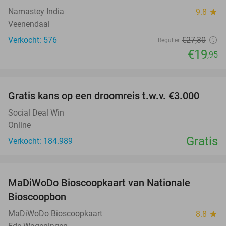
Namastey India
9.8
star
Veenendaal
Verkocht: 576
€27
,30
Regulier
€19
,95
favorite_border
Gratis kans op een droomreis t.w.v. €3.000
Social Deal Win
Online
Gratis
Verkocht: 184.989
favorite_border
MaDiWoDo Bioscoopkaart van Nationale
31%
Bioscoopbon
MaDiWoDo Bioscoopkaart
8.8
star