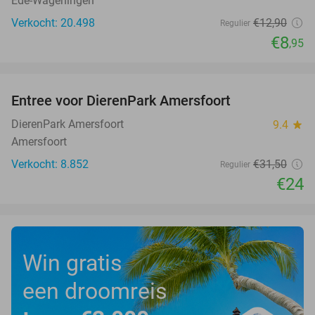
Ede-Wageningen
Verkocht: 20.498
€12
,90
Regulier
€8
,95
favorite_border
Entree voor DierenPark Amersfoort
24%
DierenPark Amersfoort
9.4
star
Amersfoort
Verkocht: 8.852
€31
,50
Regulier
€24
Win gratis
een droomreis