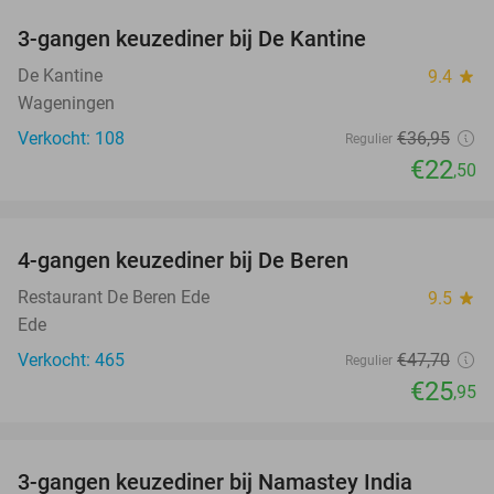
3-gangen keuzediner bij De Kantine
39%
De Kantine
9.4
star
Wageningen
Verkocht: 108
€36
,95
Regulier
€22
,50
favorite_border
4-gangen keuzediner bij De Beren
46%
Restaurant De Beren Ede
9.5
star
Ede
Verkocht: 465
€47
,70
Regulier
€25
,95
favorite_border
3-gangen keuzediner bij Namastey India
27%