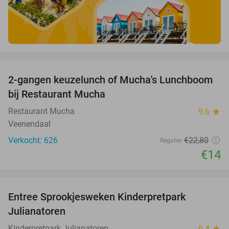
favorite_border
2-gangen keuzelunch of Mucha's Lunchboom
39%
bij Restaurant Mucha
Restaurant Mucha
9.6
star
Veenendaal
Verkocht: 626
€22
,80
Regulier
€14
favorite_border
Entree Sprookjesweken Kinderpretpark
39%
Julianatoren
Kinderpretpark Julianatoren
9.4
star