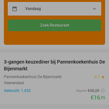
Zoek Restaurant
favorite_border
3-gangen keuzediner bij Pannenkoekenhuis De
44%
Bijenmarkt
Pannenkoekenhuis De Bijenmarkt
9.7
star
Veenendaal
Verkocht: 1.433
€30
,20
Regulier
€16
,95
favorite_border