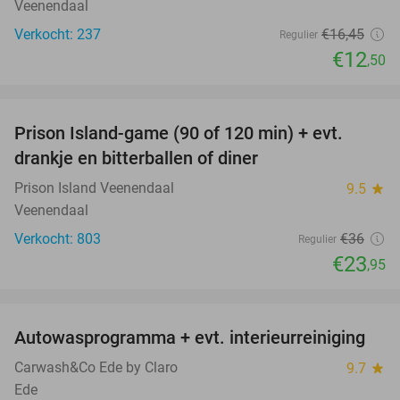
Veenendaal
Verkocht: 237
€16
,45
Regulier
€12
,50
favorite_border
Prison Island-game (90 of 120 min) + evt.
33%
drankje en bitterballen of diner
Prison Island Veenendaal
9.5
star
Veenendaal
Verkocht: 803
€36
Regulier
€23
,95
favorite_border
Autowasprogramma + evt. interieurreiniging
9%
Carwash&Co Ede by Claro
9.7
star
Ede