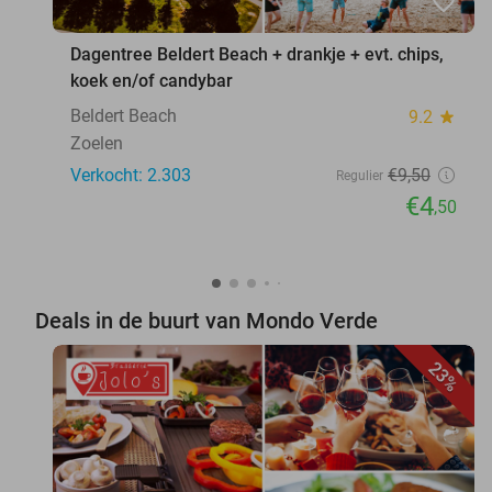
favorite_border
Dagentree Beldert Beach + drankje + evt. chips,
koek en/of candybar
Beldert Beach
9.2
star
Zoelen
Verkocht: 2.303
€9
,50
Regulier
€4
,50
Deals in de buurt van Mondo Verde
23%