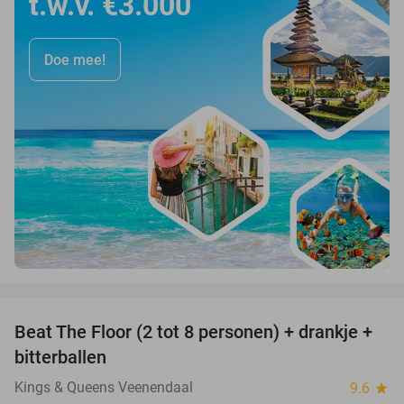
t.w.v. €3.000
Doe mee!
favorite_border
Beat The Floor (2 tot 8 personen) + drankje +
24%
bitterballen
Kings & Queens Veenendaal
9.6
star