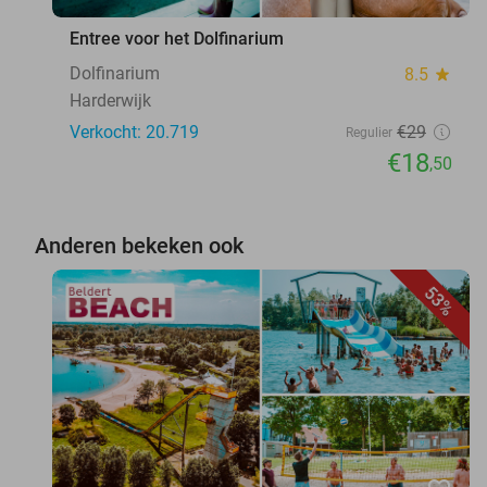
Entree voor het Dolfinarium
Dolfinarium
8.5
star
Harderwijk
Verkocht: 20.719
€29
Regulier
€18
,50
Anderen bekeken ook
53%