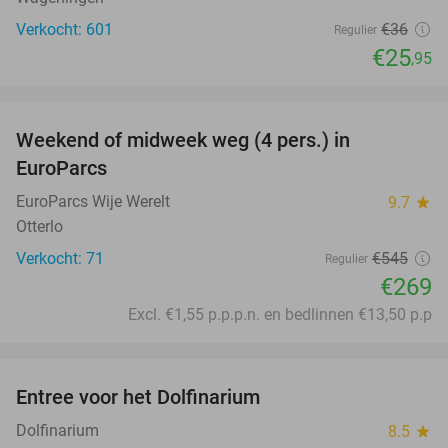
Verkocht: 601
€36
Regulier
€25
,95
favorite_border
Weekend of midweek weg (4 pers.) in
51%
EuroParcs
EuroParcs Wije Werelt
9.7
star
Otterlo
Verkocht: 71
€545
Regulier
€269
Excl. €1,55 p.p.p.n. en bedlinnen €13,50 p.p
favorite_border
Entree voor het Dolfinarium
36%
Dolfinarium
8.5
star