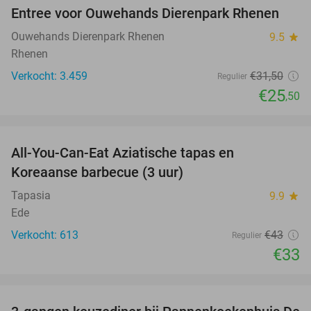
Entree voor Ouwehands Dierenpark Rhenen
19%
Ouwehands Dierenpark Rhenen
9.5
star
Rhenen
Verkocht: 3.459
€31
,50
Regulier
€25
,50
favorite_border
All-You-Can-Eat Aziatische tapas en
23%
Koreaanse barbecue (3 uur)
Tapasia
9.9
star
Ede
Verkocht: 613
€43
Regulier
€33
favorite_border