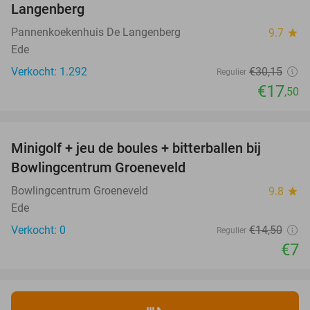
Langenberg
Pannenkoekenhuis De Langenberg
9.7
star
Ede
Verkocht: 1.292
€30
,15
Regulier
€17
,50
favorite_border
Minigolf + jeu de boules + bitterballen bij
52%
NEW
Bowlingcentrum Groeneveld
TODAY
Bowlingcentrum Groeneveld
9.8
star
Ede
Verkocht: 0
€14
,50
Regulier
€7