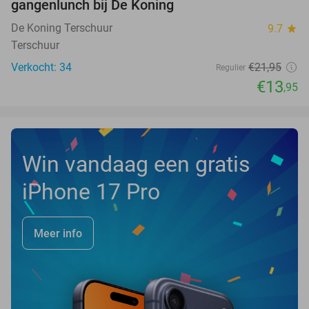
gangenlunch bij De Koning
TODAY
De Koning Terschuur
9.7
star
Terschuur
Verkocht: 34
€21
,95
Regulier
€13
,95
Win vandaag een gratis
iPhone 17 Pro
Meer info