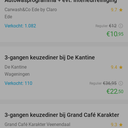
Autowasprogramma + evt. interieurreiniging
9%
Carwash&Co Ede by Claro
9.7
star
Ede
Verkocht: 1.082
€12
Regulier
€10
,95
favorite_border
3-gangen keuzediner bij De Kantine
39%
De Kantine
9.4
star
Wageningen
Verkocht: 110
€36
,95
Regulier
€22
,50
favorite_border
3-gangen keuzediner bij Grand Café Karakter
43%
Grand Café Karakter Veenendaal
9.3
star