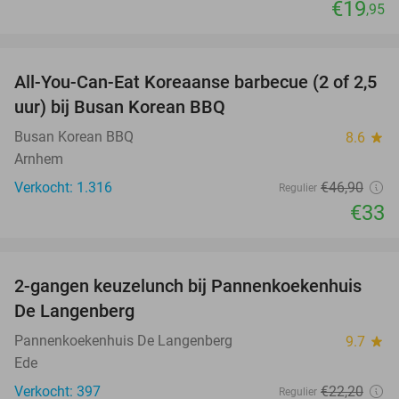
€19
,95
favorite_border
All-You-Can-Eat Koreaanse barbecue (2 of 2,5
30%
uur) bij Busan Korean BBQ
Busan Korean BBQ
8.6
star
Arnhem
Verkocht: 1.316
€46
,90
Regulier
€33
favorite_border
2-gangen keuzelunch bij Pannenkoekenhuis
44%
De Langenberg
Pannenkoekenhuis De Langenberg
9.7
star
Ede
Verkocht: 397
€22
,20
Regulier