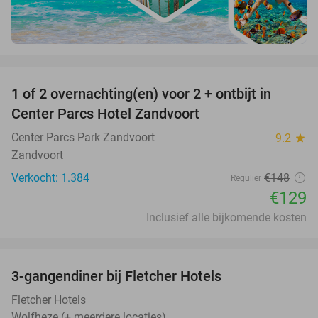
favorite_border
1 of 2 overnachting(en) voor 2 + ontbijt in
13%
Center Parcs Hotel Zandvoort
Center Parcs Park Zandvoort
9.2
star
Zandvoort
Verkocht: 1.384
€148
Regulier
€129
Inclusief alle bijkomende kosten
favorite_border
3-gangendiner bij Fletcher Hotels
42%
Fletcher Hotels
Wolfheze (+ meerdere locaties)