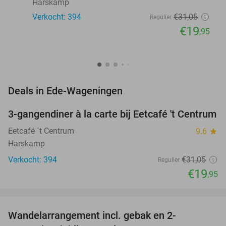
Harskamp
Verkocht: 394
€31
,05
Regulier
€19
,95
favorite_border
Deals in Ede-Wageningen
3-gangendiner à la carte bij Eetcafé 't Centrum
36%
Eetcafé ´t Centrum
9.6
star
Harskamp
Verkocht: 394
€31
,05
Regulier
€19
,95
favorite_border
Wandelarrangement incl. gebak en 2-
36%
NEW