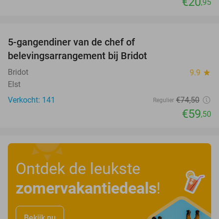
€20
,95
favorite_border
5-gangendiner van de chef of
20%
belevingsarrangement bij Bridot
Bridot
9.9
star
Elst
Verkocht: 141
€74
,50
Regulier
€59
,50
Ontdek de leukste
zomervakantiedeals
!
Bekijk nu