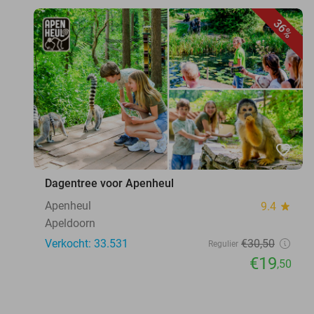
36%
favorite_border
Dagentree voor Apenheul
Apenheul
9.4
star
Apeldoorn
Verkocht: 33.531
€30
,50
Regulier
€19
,50