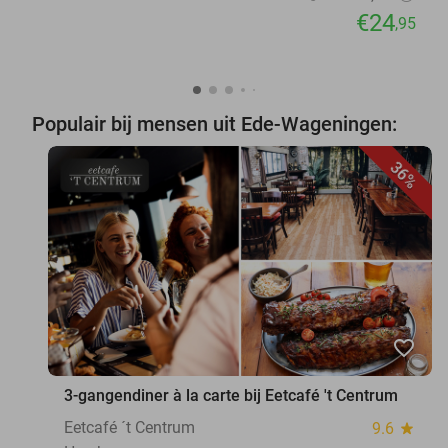
€24
,95
Populair bij mensen uit Ede-Wageningen:
36%
favorite_border
3-gangendiner à la carte bij Eetcafé 't Centrum
Eetcafé ´t Centrum
9.6
star