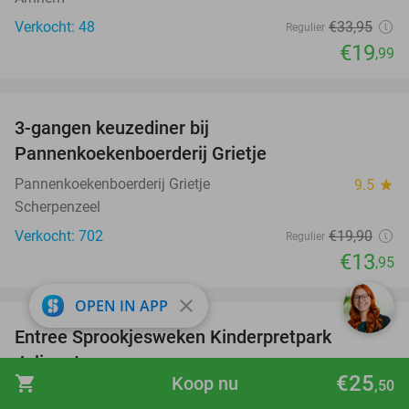
Verkocht: 48
€33
,95
Regulier
€19
,99
favorite_border
3-gangen keuzediner bij
30%
Pannenkoekenboerderij Grietje
Pannenkoekenboerderij Grietje
9.5
star
Scherpenzeel
Verkocht: 702
€19
,90
Regulier
€13
,95
favorite_border
close
OPEN IN APP
Entree Sprookjesweken Kinderpretpark
39%
Julianatoren
€25
shopping_cart
Koop nu
,50
Kinderpretpark Julianatoren
9.4
star