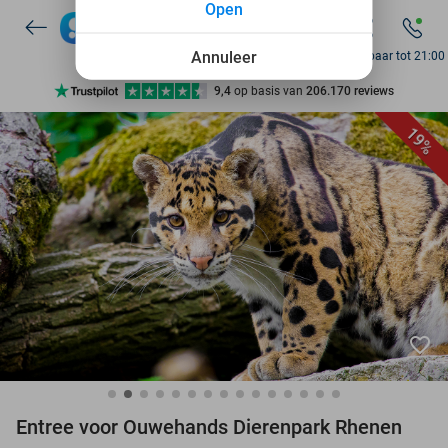
Open
7 dagen per week beschikbaar
10+ miljoen leden
Annuleer
Bereikbaar tot 21:00
9,4
op basis van
206.170 reviews
Ontdek 15.000+ deals
19%
7 dagen per week beschikbaar
10+ miljoen leden
favorite_border
Entree voor Ouwehands Dierenpark Rhenen