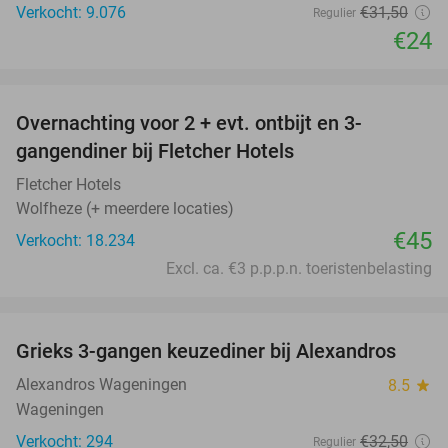
Verkocht: 9.076
€31
,50
Regulier
€24
favorite_border
Overnachting voor 2 + evt. ontbijt en 3-
gangendiner bij Fletcher Hotels
Fletcher Hotels
Wolfheze (+ meerdere locaties)
€45
Verkocht: 18.234
Excl. ca. €3 p.p.p.n. toeristenbelasting
favorite_border
Grieks 3-gangen keuzediner bij Alexandros
31%
Alexandros Wageningen
8.5
star
Wageningen
Verkocht: 294
€32
,50
Regulier