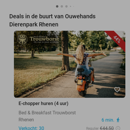
Deals in de buurt van Ouwehands
Dierenpark Rhenen
44%
favorite_border
E-chopper huren (4 uur)
Bed & Breakfast Trouwborst
Rhenen
6 min.
directions_walk
Verkocht: 30
€44
,50
Regulier