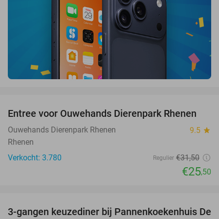
favorite_border
Entree voor Ouwehands Dierenpark Rhenen
19%
Ouwehands Dierenpark Rhenen
9.5
star
Rhenen
Verkocht: 3.780
€31
,50
Regulier
€25
,50
favorite_border
3-gangen keuzediner bij Pannenkoekenhuis De
42%