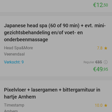
€12
,50
favorite_border
Japanese head spa (60 of 90 min) + evt. mini-
41%
gezichtsbehandeling en/of voet- en
onderbeenmassage
Head Spa&More
7.8
star
Veenendaal
Verkocht: 9
€85
Regulier
€49
,95
favorite_border
Pixelvloer + lasergamen + bittergarnituur in
41%
hartje Arnhem
Timestamp
10.0
star
Arnhem