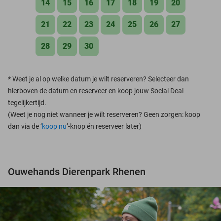
14
15
16
17
18
19
20
21
22
23
24
25
26
27
28
29
30
*
Weet je al op welke datum je wilt reserveren? Selecteer dan
hierboven de datum en reserveer en koop jouw Social Deal
tegelijkertijd.
(Weet je nog niet wanneer je wilt reserveren? Geen zorgen: koop
dan via de ‘
koop nu
’-knop én reserveer later)
Ouwehands Dierenpark Rhenen