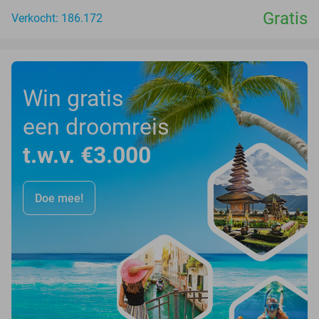
Gratis
Verkocht: 186.172
Win gratis
een droomreis
t.w.v. €3.000
Doe mee!