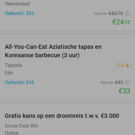
Veenendaal
Verkocht: 353
€43
,75
Regulier
€24
,95
favorite_border
All-You-Can-Eat Aziatische tapas en
23%
Koreaanse barbecue (3 uur)
Tapasia
9.9
star
Ede
Verkocht: 616
€43
Regulier
€33
favorite_border
Gratis kans op een droomreis t.w.v. €3.000
Social Deal Win
Online