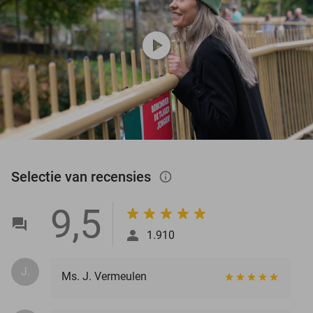
play_circle
Selectie van recensies
info_outlined
9,5
1.910
J.
Ms. J. Vermeulen