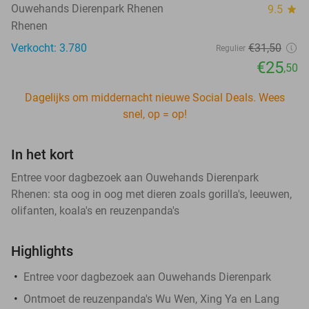
Ouwehands Dierenpark Rhenen
9.5
star
Rhenen
Verkocht: 3.780
€31
,50
Regulier
€25
,50
Dagelijks om middernacht nieuwe Social Deals. Wees
snel, op = op!
In het kort
Entree voor dagbezoek aan Ouwehands Dierenpark
Rhenen: sta oog in oog met dieren zoals gorilla's, leeuwen,
olifanten, koala's en reuzenpanda's
Highlights
Entree voor dagbezoek aan Ouwehands Dierenpark
Ontmoet de reuzenpanda's Wu Wen, Xing Ya en Lang