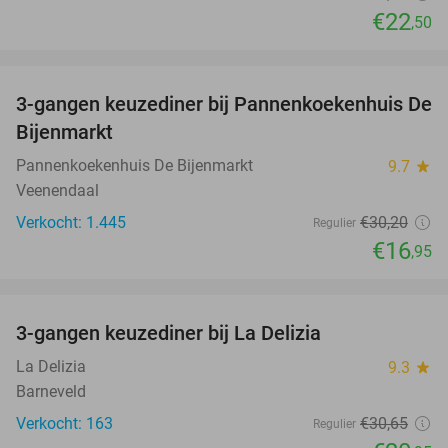
€22
,50
favorite_border
3-gangen keuzediner bij Pannenkoekenhuis De
44%
Bijenmarkt
Pannenkoekenhuis De Bijenmarkt
9.7
star
Veenendaal
Verkocht: 1.445
€30
,20
Regulier
€16
,95
favorite_border
3-gangen keuzediner bij La Delizia
32%
La Delizia
9.3
star
Barneveld
Verkocht: 163
€30
,65
Regulier