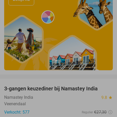
favorite_border
3-gangen keuzediner bij Namastey India
27%
Namastey India
9.8
star
Veenendaal
Verkocht: 577
€27
,30
Regulier