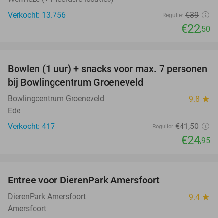
Verkocht: 13.756
€39
Regulier
€22
,50
favorite_border
Bowlen (1 uur) + snacks voor max. 7 personen
40%
bij Bowlingcentrum Groeneveld
Bowlingcentrum Groeneveld
9.8
star
Ede
Verkocht: 417
€41
,50
Regulier
€24
,95
favorite_border
Entree voor DierenPark Amersfoort
24%
DierenPark Amersfoort
9.4
star
Amersfoort