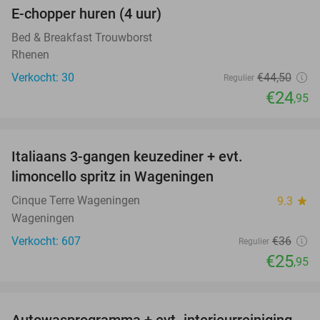
E-chopper huren (4 uur)
44%
Bed & Breakfast Trouwborst
Rhenen
Verkocht: 30
€44
,50
Regulier
€24
,95
favorite_border
Italiaans 3-gangen keuzediner + evt.
28%
limoncello spritz in Wageningen
Cinque Terre Wageningen
9.3
star
Wageningen
Verkocht: 607
€36
Regulier
€25
,95
favorite_border