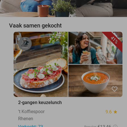
Vaak samen gekocht
41%
favorite_border
2-gangen keuzelunch
't Koffiespoor
9.6
star
Rhenen
Verkocht: 73
€13
,46
Regulier