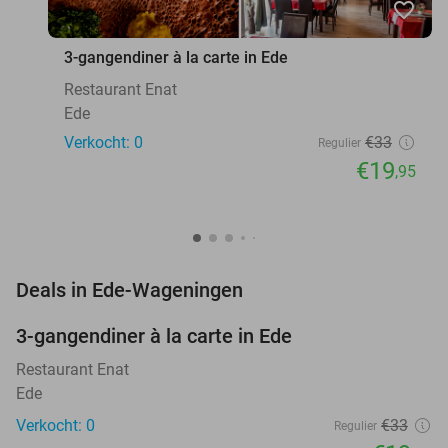
favorite_border
3-gangendiner à la carte in Ede
Restaurant Enat
Ede
Verkocht: 0
€33
Regulier
€19
,95
favorite_border
Deals in Ede-Wageningen
3-gangendiner à la carte in Ede
40%
NEW
TODAY
Restaurant Enat
Ede
Verkocht: 0
€33
Regulier