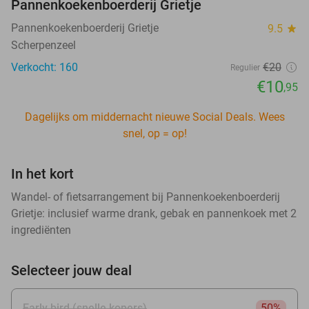
Pannenkoekenboerderij Grietje
Pannenkoekenboerderij Grietje
9.5
star
Scherpenzeel
Verkocht: 160
€20
Regulier
€10
,95
Dagelijks om middernacht nieuwe Social Deals. Wees
snel, op = op!
In het kort
Wandel- of fietsarrangement bij Pannenkoekenboerderij
Grietje: inclusief warme drank, gebak en pannenkoek met 2
ingrediënten
Selecteer jouw deal
Early bird (snelle kopers)
50%