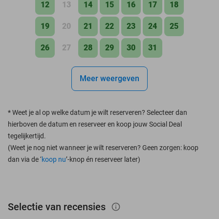
12
13
14
15
16
17
18
19
20
21
22
23
24
25
26
27
28
29
30
31
Meer weergeven
*
Weet je al op welke datum je wilt reserveren? Selecteer dan
hierboven de datum en reserveer en koop jouw Social Deal
tegelijkertijd.
(Weet je nog niet wanneer je wilt reserveren? Geen zorgen: koop
dan via de ‘
koop nu
’-knop én reserveer later)
Selectie van recensies
info_outlined