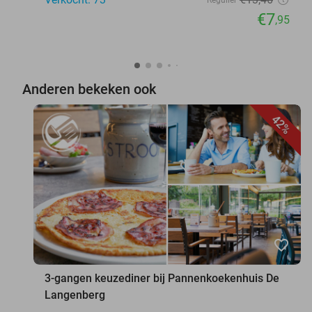
€7
,95
Anderen bekeken ook
42%
favorite_border
3-gangen keuzediner bij Pannenkoekenhuis De
Langenberg