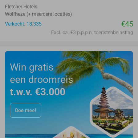
Fletcher Hotels
Wolfheze (+ meerdere locaties)
€45
Verkocht: 18.335
Excl. ca. €3 p.p.p.n. toeristenbelasting
Win gratis
een droomreis
t.w.v. €3.000
Doe mee!