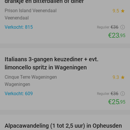
drankje en bitterballen of diner
Prison Island Veenendaal
9.5
star
Veenendaal
Verkocht: 815
€36
Regulier
€23
,95
favorite_border
Italiaans 3-gangen keuzediner + evt.
28%
limoncello spritz in Wageningen
Cinque Terre Wageningen
9.3
star
Wageningen
Verkocht: 609
€36
Regulier
€25
,95
favorite_border
Alpacawandeling (1 tot 2,5 uur) in Opheusden
38%