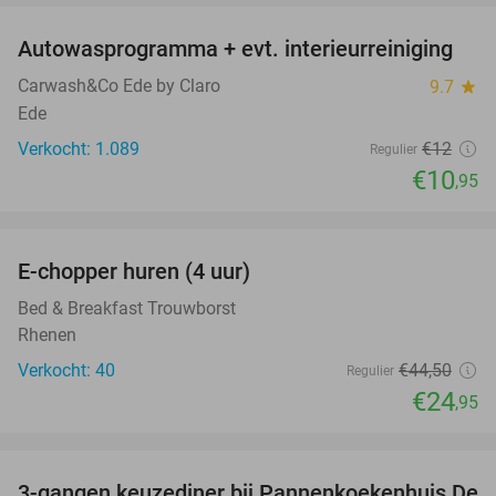
Autowasprogramma + evt. interieurreiniging
9%
Carwash&Co Ede by Claro
9.7
star
Ede
Verkocht: 1.089
€12
Regulier
€10
,95
favorite_border
E-chopper huren (4 uur)
44%
Bed & Breakfast Trouwborst
Rhenen
Verkocht: 40
€44
,50
Regulier
€24
,95
favorite_border
3-gangen keuzediner bij Pannenkoekenhuis De