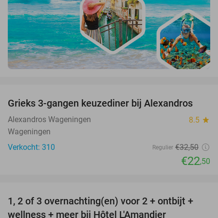
favorite_border
Grieks 3-gangen keuzediner bij Alexandros
31%
Alexandros Wageningen
8.5
star
Wageningen
Verkocht: 310
€32
,50
Regulier
€22
,50
favorite_border
1, 2 of 3 overnachting(en) voor 2 + ontbijt +
32%
NEW
wellness + meer bij Hôtel L'Amandier
TODAY