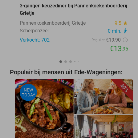
3-gangen keuzediner bij Pannenkoekenboerderij
Grietje
Pannenkoekenboerderij Grietje
9.5
star
Scherpenzeel
0 min.
directions_walk
Verkocht: 702
€19
,90
Regulier
€13
,95
Populair bij mensen uit Ede-Wageningen:
40%
NEW
TODAY