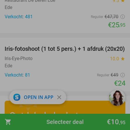
Restaurant De Beren Ede
9.5
star
Ede
Verkocht: 481
€47
,70
Regulier
€25
,95
favorite_border
Iris-fotoshoot (1 tot 5 pers.) + 1 afdruk (20x20)
51%
Iris-Eye-Photo
10.0
star
Ede
Verkocht: 81
€49
Regulier
€24
close
OPEN IN APP
Ontdek de leukste
€10
shopping_cart
Selecteer deal
,95
zomervakantiedeals
!