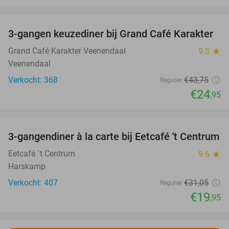
favorite_border
3-gangen keuzediner bij Grand Café Karakter
43%
Grand Café Karakter Veenendaal
9.3
star
Veenendaal
Verkocht: 368
€43
,75
Regulier
€24
,95
favorite_border
3-gangendiner à la carte bij Eetcafé 't Centrum
36%
Eetcafé ´t Centrum
9.6
star
Harskamp
Verkocht: 407
€31
,05
Regulier
€19
,95