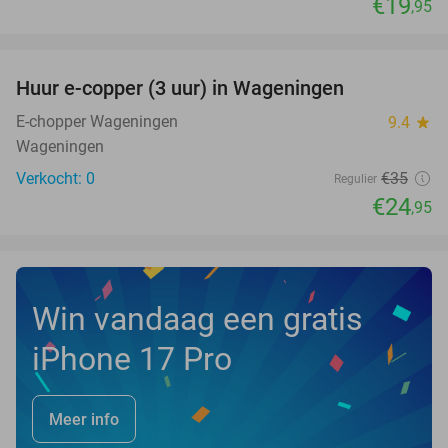
€19
,95
favorite_border
Huur e-copper (3 uur) in Wageningen
29%
NEW
TODAY
E-chopper Wageningen
9.4
star
Wageningen
Verkocht: 0
€35
Regulier
€24
,95
Win vandaag een gratis
iPhone 17 Pro
Meer info