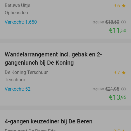
Betuwe Uitje
9.6
star
Opheusden
Verkocht: 1.650
€18
,50
Regulier
€11
,50
favorite_border
Wandelarrangement incl. gebak en 2-
36%
gangenlunch bij De Koning
De Koning Terschuur
9.7
star
Terschuur
Verkocht: 52
€21
,95
Regulier
€13
,95
favorite_border
4-gangen keuzediner bij De Beren
46%