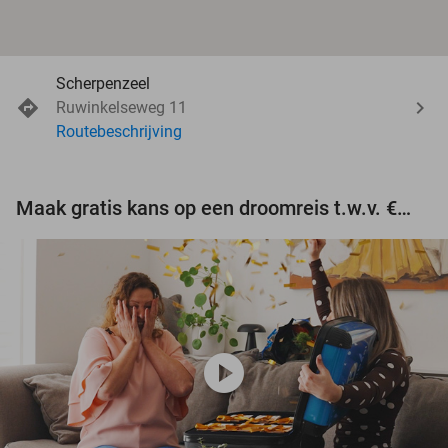
Scherpenzeel
Ruwinkelseweg 11
Routebeschrijving
Maak gratis kans op een droomreis t.w.v. €3.000!
play_circle