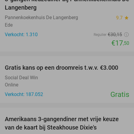
42%
Langenberg
Pannenkoekenhuis De Langenberg
9.7
star
Ede
Verkocht: 1.310
€30
,15
Regulier
€17
,50
favorite_border
Gratis kans op een droomreis t.w.v. €3.000
Social Deal Win
Online
Gratis
Verkocht: 187.052
favorite_border
Amerikaans 3-gangendiner met vrije keuze
15%
van de kaart bij Steakhouse Dixie's