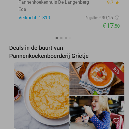
Pannenkoekenhuis De Langenberg
9.7
star
Ede
Verkocht: 1.310
€30
,15
Regulier
€17
,50
Deals in de buurt van
Pannenkoekenboerderij Grietje
30%
favorite_border