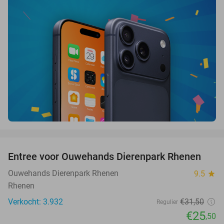
favorite_border
Entree voor Ouwehands Dierenpark Rhenen
19%
Ouwehands Dierenpark Rhenen
9.5
star
Rhenen
Verkocht: 3.932
€31
,50
Regulier
€25
,50