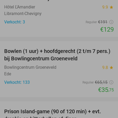
Hôtel L'Amandier
9.9
star
Libramont-Chevigny
Verkocht: 3
€191
Regulier
€129
favorite_border
Bowlen (1 uur) + hoofdgerecht (2 t/m 7 pers.)
45%
bij Bowlingcentrum Groeneveld
Bowlingcentrum Groeneveld
9.8
star
Ede
Verkocht: 133
€65
,15
Regulier
€35
,75
favorite_border
Prison Island-game (90 of 120 min) + evt.
33%