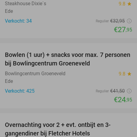
Steakhouse Dixie´s
9.8
star
Ede
Verkocht: 34
€32
,95
Regulier
€27
,95
favorite_border
Bowlen (1 uur) + snacks voor max. 7 personen
40%
bij Bowlingcentrum Groeneveld
Bowlingcentrum Groeneveld
9.8
star
Ede
Verkocht: 425
€41
,50
Regulier
€24
,95
favorite_border
Overnachting voor 2 + evt. ontbijt en 3-
gangendiner bij Fletcher Hotels