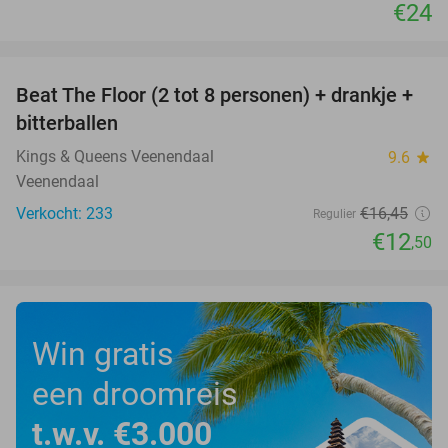
€24
favorite_border
Beat The Floor (2 tot 8 personen) + drankje +
24%
bitterballen
Kings & Queens Veenendaal
9.6
star
Veenendaal
Verkocht: 233
€16
,45
Regulier
€12
,50
Win gratis
een droomreis
t.w.v. €3.000