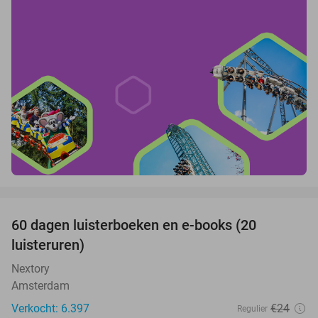
favorite_border
100%
60 dagen luisterboeken en e-books (20
luisteruren)
Nextory
Amsterdam
Verkocht: 6.397
€24
Regulier