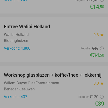
Regulier
€14
,50
favorite_border
Entree Walibi Holland
25%
Walibi Holland
9.3
star
Biddinghuizen
Verkocht: 4.800
€46
Regulier
€34
,50
favorite_border
Workshop glasblazen + koffie/thee + lekkernij
68%
Willem Buyse GlasEntertainment
8.0
star
Beneden-Leeuwen
Verkocht: 437
€120
Regulier
€39