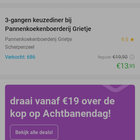
favorite_border
3-gangen keuzediner bij
30%
Pannenkoekenboerderij Grietje
Pannenkoekenboerderij Grietje
9.5
star
Scherpenzeel
Verkocht: 686
€19
,90
Regulier
€13
,95
draai vanaf €19 over de
kop op Achtbanendag!
Bekijk alle deals!