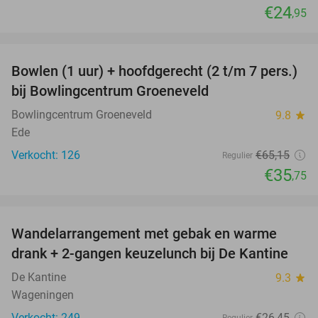
€24
,95
favorite_border
Bowlen (1 uur) + hoofdgerecht (2 t/m 7 pers.)
45%
bij Bowlingcentrum Groeneveld
Bowlingcentrum Groeneveld
9.8
star
Ede
Verkocht: 126
€65
,15
Regulier
€35
,75
favorite_border
Wandelarrangement met gebak en warme
45%
drank + 2-gangen keuzelunch bij De Kantine
De Kantine
9.3
star
Wageningen
Verkocht: 249
€26
,45