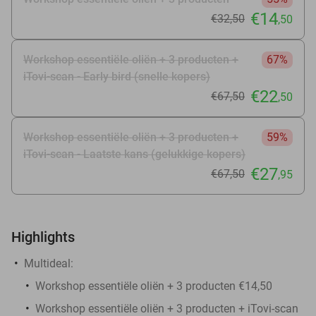
€14
€32
,50
,50
Workshop essentiële oliën + 3 producten +
67%
iTovi-scan - Early bird (snelle kopers)
€22
€67
,50
,50
Workshop essentiële oliën + 3 producten +
59%
iTovi-scan - Laatste kans (gelukkige kopers)
€27
€67
,50
,95
Highlights
Multideal:
Workshop essentiële oliën + 3 producten €14,50
Workshop essentiële oliën + 3 producten + iTovi-scan