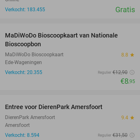
Gratis
Verkocht: 183.455
favorite_border
MaDiWoDo Bioscoopkaart van Nationale
31%
Bioscoopbon
MaDiWoDo Bioscoopkaart
8.8
star
Ede-Wageningen
Verkocht: 20.355
€12
,90
Regulier
€8
,95
favorite_border
Entree voor DierenPark Amersfoort
24%
DierenPark Amersfoort
9.4
star
Amersfoort
Verkocht: 8.594
€31
,50
Regulier