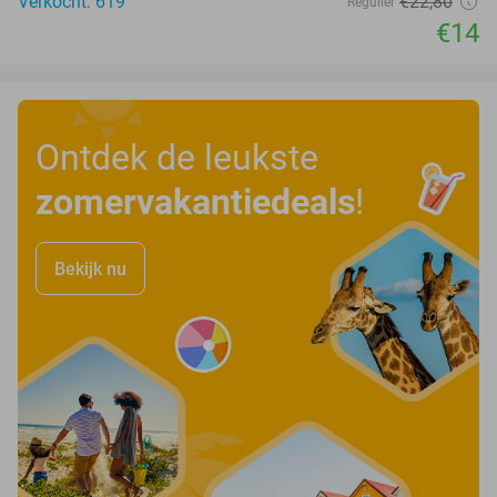
Verkocht: 619
€22
,80
Regulier
€14
Ontdek de leukste
zomervakantiedeals
!
Bekijk nu