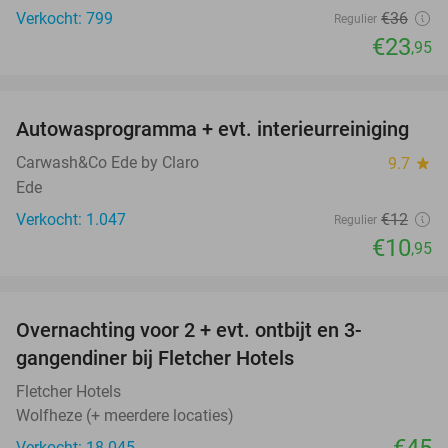
Verkocht: 799
€36
Regulier
€23
,95
favorite_border
Autowasprogramma + evt. interieurreiniging
9%
Carwash&Co Ede by Claro
9.7
star
Ede
Verkocht: 1.047
€12
Regulier
€10
,95
favorite_border
Overnachting voor 2 + evt. ontbijt en 3-
gangendiner bij Fletcher Hotels
Fletcher Hotels
Wolfheze (+ meerdere locaties)
Verkocht: 18.045