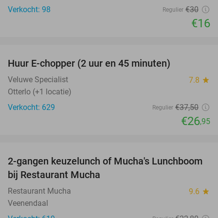
Verkocht: 98
€30
Regulier
€16
favorite_border
Huur E-chopper (2 uur en 45 minuten)
28%
Veluwe Specialist
7.8
star
Otterlo (+1 locatie)
Verkocht: 629
€37
,50
Regulier
€26
,95
favorite_border
2-gangen keuzelunch of Mucha's Lunchboom
39%
bij Restaurant Mucha
Restaurant Mucha
9.6
star
Veenendaal