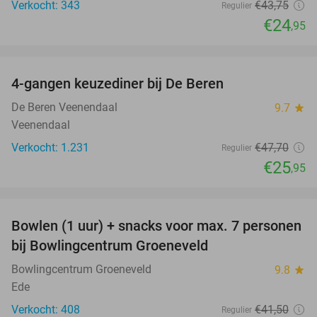
Verkocht: 343
€43
,75
Regulier
€24
,95
favorite_border
4-gangen keuzediner bij De Beren
46%
De Beren Veenendaal
9.7
star
Veenendaal
Verkocht: 1.231
€47
,70
Regulier
€25
,95
favorite_border
Bowlen (1 uur) + snacks voor max. 7 personen
40%
bij Bowlingcentrum Groeneveld
Bowlingcentrum Groeneveld
9.8
star
Ede
Verkocht: 408
€41
,50
Regulier