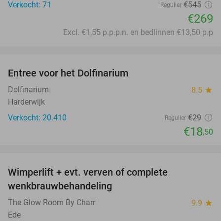
Verkocht: 71
€545
Regulier
€269
Excl. €1,55 p.p.p.n. en bedlinnen €13,50 p.p
favorite_border
Entree voor het Dolfinarium
36%
Dolfinarium
8.5
star
Harderwijk
Verkocht: 20.410
€29
Regulier
€18
,50
favorite_border
Wimperlift + evt. verven of complete
47%
wenkbrauwbehandeling
The Glow Room By Charr
9.9
star
Ede