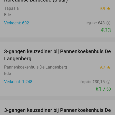
Tapasia
9.9
star
Ede
Verkocht: 602
€43
Regulier
€33
favorite_border
3-gangen keuzediner bij Pannenkoekenhuis De
42%
Langenberg
Pannenkoekenhuis De Langenberg
9.7
star
Ede
Verkocht: 1.248
€30
,15
Regulier
€17
,50
favorite_border
3-gangen keuzediner bij Pannenkoekenhuis De
44%