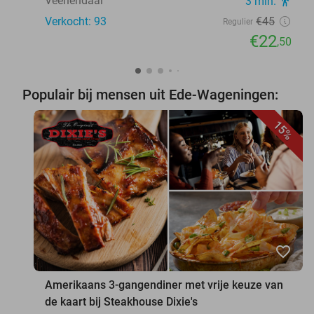
Veenendaal
3 min.
directions_walk
Verkocht: 93
€45
Regulier
€22
,50
Populair bij mensen uit Ede-Wageningen:
15%
favorite_border
Amerikaans 3-gangendiner met vrije keuze van
de kaart bij Steakhouse Dixie's