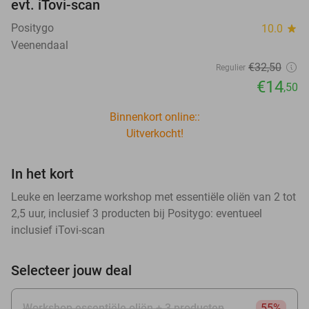
evt. iTovi-scan
Positygo
10.0
star
Veenendaal
€32
,50
Regulier
€14
,50
Binnenkort online::
Uitverkocht!
In het kort
Leuke en leerzame workshop met essentiële oliën van 2 tot
2,5 uur, inclusief 3 producten bij Positygo: eventueel
inclusief iTovi-scan
Selecteer jouw deal
Workshop essentiële oliën + 3 producten
55%