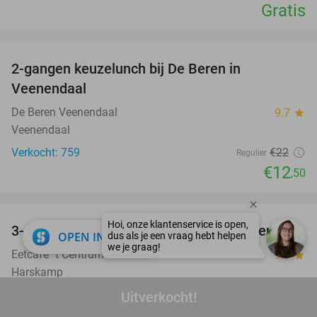
Gratis
favorite_border
2-gangen keuzelunch bij De Beren in
43%
Veenendaal
De Beren Veenendaal
9.7
star
Veenendaal
Verkocht: 759
€22
Regulier
€12
,50
favorite_border
3-gangendiner à la carte bij Eetcafé 't Centrum
36%
close
OPEN IN APP
Eetcafé ´t Centrum
9.6
star
Harskamp
Verkocht: 380
€31
,05
Uitverkocht!
Regulier
€19
,95