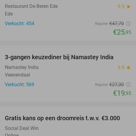
Restaurant De Beren Ede
9.5
star
Ede
Verkocht: 454
€47
,70
Regulier
€25
,95
favorite_border
3-gangen keuzediner bij Namastey India
27%
Namastey India
9.8
star
Veenendaal
Verkocht: 569
€27
,30
Regulier
€19
,95
favorite_border
Gratis kans op een droomreis t.w.v. €3.000
Social Deal Win
Online