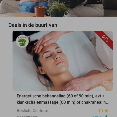
Deals in de buurt van
50%
favorite_border
Energetische behandeling (60 of 90 min), evt +
klankschalenmassage (80 min) of chakrahealing
(80 min)
Boslicht Centrum
10
star