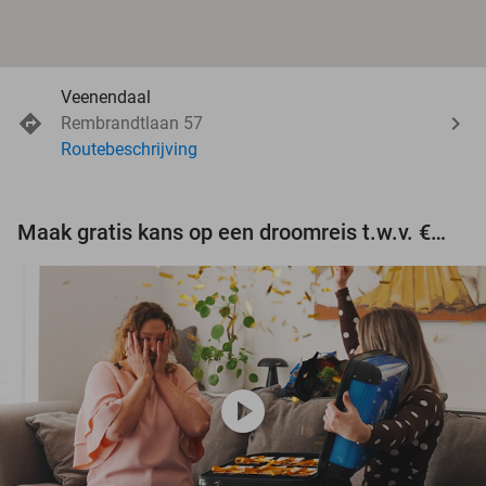
Veenendaal
Rembrandtlaan 57
Routebeschrijving
Maak gratis kans op een droomreis t.w.v. €3.000!
play_circle