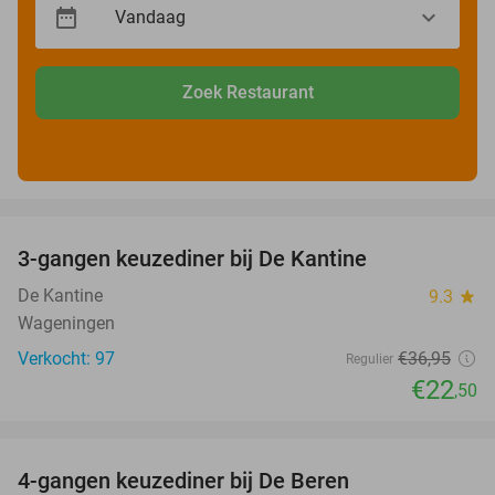
Zoek Restaurant
favorite_border
3-gangen keuzediner bij De Kantine
39%
De Kantine
9.3
star
Wageningen
Verkocht: 97
€36
,95
Regulier
€22
,50
favorite_border
4-gangen keuzediner bij De Beren
46%