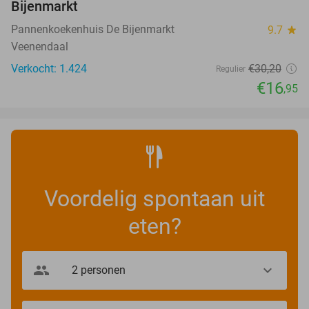
Bijenmarkt
Pannenkoekenhuis De Bijenmarkt
9.7
star
Veenendaal
Verkocht: 1.424
€30
,20
Regulier
€16
,95
Voordelig spontaan uit
eten?