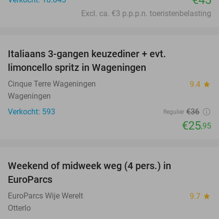
€45
Excl. ca. €3 p.p.p.n. toeristenbelasting
favorite_border
Italiaans 3-gangen keuzediner + evt.
28%
limoncello spritz in Wageningen
Cinque Terre Wageningen
9.4
star
Wageningen
Verkocht: 593
€36
Regulier
€25
,95
favorite_border
Weekend of midweek weg (4 pers.) in
51%
EuroParcs
EuroParcs Wije Werelt
9.7
star
Otterlo