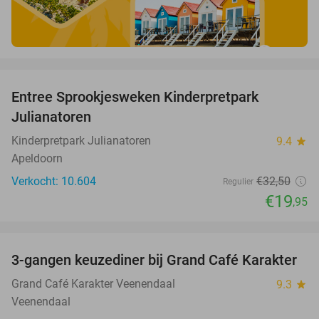
favorite_border
Entree Sprookjesweken Kinderpretpark
39%
Julianatoren
Kinderpretpark Julianatoren
9.4
star
Apeldoorn
Verkocht: 10.604
€32
,50
Regulier
€19
,95
favorite_border
3-gangen keuzediner bij Grand Café Karakter
43%
Grand Café Karakter Veenendaal
9.3
star
Veenendaal