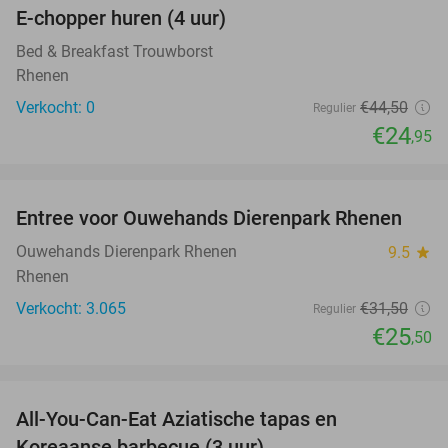
E-chopper huren (4 uur)
44%
NEW
TODAY
Bed & Breakfast Trouwborst
Rhenen
Verkocht: 0
€44
,50
Regulier
€24
,95
favorite_border
Entree voor Ouwehands Dierenpark Rhenen
19%
Ouwehands Dierenpark Rhenen
9.5
star
Rhenen
Verkocht: 3.065
€31
,50
Regulier
€25
,50
favorite_border
All-You-Can-Eat Aziatische tapas en
23%
Koreaanse barbecue (3 uur)