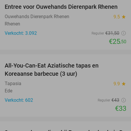
Entree voor Ouwehands Dierenpark Rhenen
19%
Ouwehands Dierenpark Rhenen
9.5
star
Rhenen
Verkocht: 3.092
€31
,50
Regulier
€25
,50
favorite_border
All-You-Can-Eat Aziatische tapas en
23%
Koreaanse barbecue (3 uur)
Tapasia
9.9
star
Ede
Verkocht: 602
€43
Regulier
€33
favorite_border