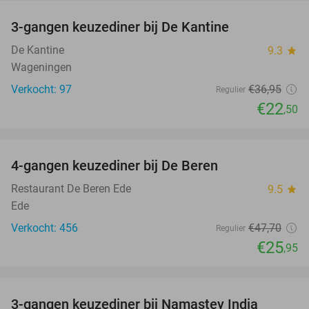
3-gangen keuzediner bij De Kantine
39%
De Kantine
9.3
star
Wageningen
Verkocht: 97
€36
,95
Regulier
€22
,50
favorite_border
4-gangen keuzediner bij De Beren
46%
Restaurant De Beren Ede
9.5
star
Ede
Verkocht: 456
€47
,70
Regulier
€25
,95
favorite_border
3-gangen keuzediner bij Namastey India