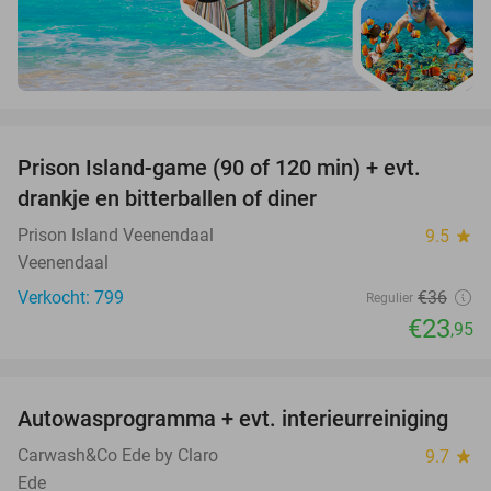
favorite_border
Prison Island-game (90 of 120 min) + evt.
33%
drankje en bitterballen of diner
Prison Island Veenendaal
9.5
star
Veenendaal
Verkocht: 799
€36
Regulier
€23
,95
favorite_border
Autowasprogramma + evt. interieurreiniging
9%
Carwash&Co Ede by Claro
9.7
star
Ede