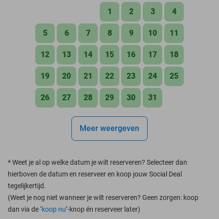
1
2
3
4
5
6
7
8
9
10
11
12
13
14
15
16
17
18
19
20
21
22
23
24
25
26
27
28
29
30
31
Meer weergeven
*
Weet je al op welke datum je wilt reserveren? Selecteer dan
hierboven de datum en reserveer en koop jouw Social Deal
tegelijkertijd.
(Weet je nog niet wanneer je wilt reserveren? Geen zorgen: koop
dan via de ‘
koop nu
’-knop én reserveer later)