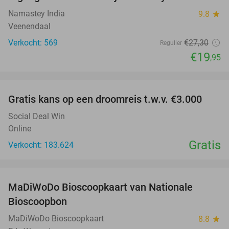
27%
Namastey India
9.8
star
Veenendaal
Verkocht: 569
€27
,30
Regulier
€19
,95
favorite_border
Gratis kans op een droomreis t.w.v. €3.000
Social Deal Win
Online
Gratis
Verkocht: 183.624
favorite_border
MaDiWoDo Bioscoopkaart van Nationale
31%
Bioscoopbon
MaDiWoDo Bioscoopkaart
8.8
star