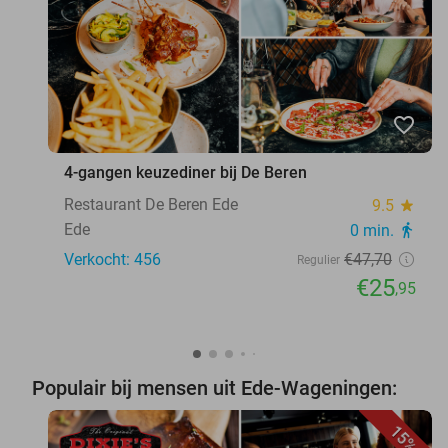
favorite_border
4-gangen keuzediner bij De Beren
Restaurant De Beren Ede
9.5
star
Ede
0 min.
directions_walk
Verkocht: 456
€47
,70
Regulier
€25
,95
Populair bij mensen uit Ede-Wageningen:
15%