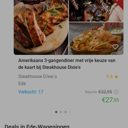
favorite_border
Amerikaans 3-gangendiner met vrije keuze van
de kaart bij Steakhouse Dixie's
Steakhouse Dixie´s
9.8
star
Ede
Verkocht: 17
€32
,95
Regulier
€27
,95
favorite_border
Deals in Ede-Wageningen