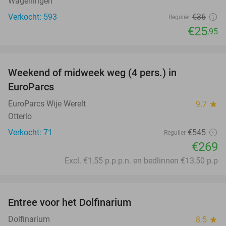
Wageningen
Verkocht: 593
€36
Regulier
€25
,95
favorite_border
Weekend of midweek weg (4 pers.) in
51%
EuroParcs
EuroParcs Wije Werelt
9.7
star
Otterlo
Verkocht: 71
€545
Regulier
€269
Excl. €1,55 p.p.p.n. en bedlinnen €13,50 p.p
favorite_border
Entree voor het Dolfinarium
36%
Dolfinarium
8.5
star