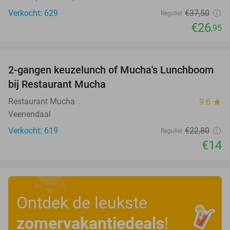
Verkocht: 629
€37
,50
Regulier
€26
,95
favorite_border
2-gangen keuzelunch of Mucha's Lunchboom
39%
bij Restaurant Mucha
Restaurant Mucha
9.6
star
Veenendaal
Verkocht: 619
€22
,80
Regulier
€14
Ontdek de leukste
zomervakantiedeals
!