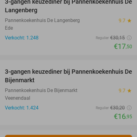
3-gangen keuzediner bij Pannenkoekenhuis De
42%
Langenberg
Pannenkoekenhuis De Langenberg
9.7
star
Ede
Verkocht: 1.248
€30
,15
Regulier
€17
,50
favorite_border
3-gangen keuzediner bij Pannenkoekenhuis De
44%
Bijenmarkt
Pannenkoekenhuis De Bijenmarkt
9.7
star
Veenendaal
Verkocht: 1.424
€30
,20
Regulier
€16
,95