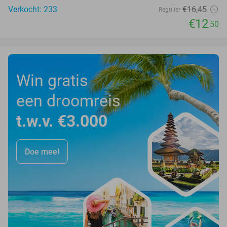
Verkocht: 233
€16
,45
Regulier
€12
,50
Win gratis
een droomreis
t.w.v. €3.000
Doe mee!