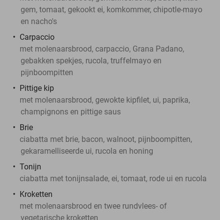
gem, tomaat, gekookt ei, komkommer, chipotle-mayo
en nacho's
Carpaccio
met molenaarsbrood, carpaccio, Grana Padano,
gebakken spekjes, rucola, truffelmayo en
pijnboompitten
Pittige kip
met molenaarsbrood, gewokte kipfilet, ui, paprika,
champignons en pittige saus
Brie
ciabatta met brie, bacon, walnoot, pijnboompitten,
gekaramelliseerde ui, rucola en honing
Tonijn
ciabatta met tonijnsalade, ei, tomaat, rode ui en rucola
Kroketten
met molenaarsbrood en twee rundvlees- of
vegetarische kroketten