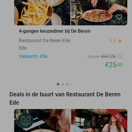
favorite_border
4-gangen keuzediner bij De Beren
Restaurant De Beren Ede
9.5
star
Ede
Verkocht: 456
€47
,70
Regulier
€25
,95
Deals in de buurt van Restaurant De Beren
Ede
46%