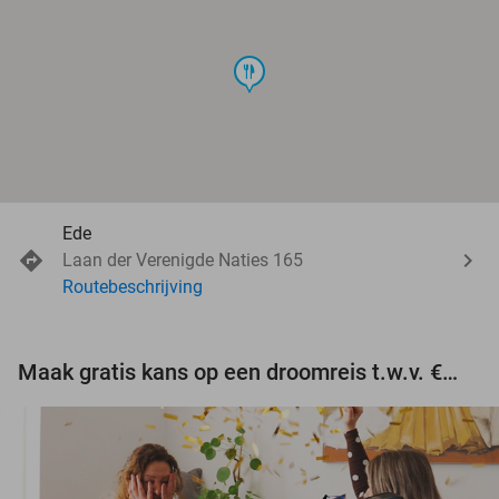
food
Ede
Laan der Verenigde Naties 165
Routebeschrijving
Maak gratis kans op een droomreis t.w.v. €3.000!