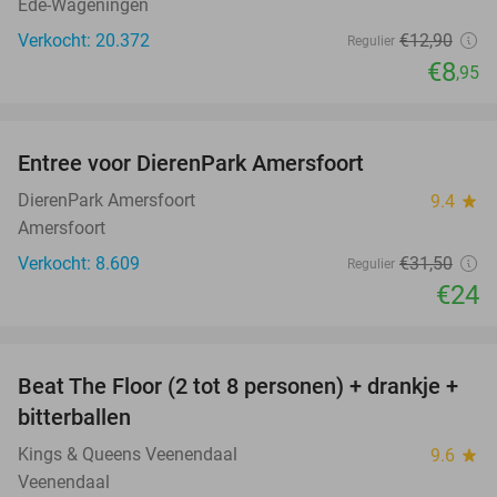
Ede-Wageningen
Verkocht: 20.372
€12
,90
Regulier
€8
,95
favorite_border
Entree voor DierenPark Amersfoort
24%
DierenPark Amersfoort
9.4
star
Amersfoort
Verkocht: 8.609
€31
,50
Regulier
€24
favorite_border
Beat The Floor (2 tot 8 personen) + drankje +
24%
bitterballen
Kings & Queens Veenendaal
9.6
star
Veenendaal