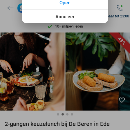
Open
7 dagen per week beschikbaar
10+ miljoen leden
Annuleer
Bereikbaar tot 23:00
9,4
op basis van
205.983 reviews
Ontdek 15.000+ deals
43%
7 dagen per week beschikbaar
10+ miljoen leden
favorite_border
2-gangen keuzelunch bij De Beren in Ede