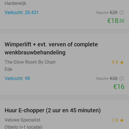
Harderwijk
Verkocht: 20.431
€29
Regulier
€18
,50
favorite_border
Wimperlift + evt. verven of complete
47%
wenkbrauwbehandeling
The Glow Room By Charr
9.9
star
Ede
Verkocht: 98
€30
Regulier
€16
favorite_border
Huur E-chopper (2 uur en 45 minuten)
28%
Veluwe Specialist
7.8
star
Otterlo (+1 locatie)