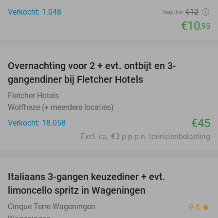
Verkocht: 1.048
€12
Regulier
€10
,95
favorite_border
Overnachting voor 2 + evt. ontbijt en 3-
gangendiner bij Fletcher Hotels
Fletcher Hotels
Wolfheze (+ meerdere locaties)
€45
Verkocht: 18.058
Excl. ca. €3 p.p.p.n. toeristenbelasting
favorite_border
Italiaans 3-gangen keuzediner + evt.
28%
limoncello spritz in Wageningen
Cinque Terre Wageningen
9.4
star