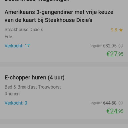
Amerikaans 3-gangendiner met vrije keuze
15%
van de kaart bij Steakhouse Dixie's
Steakhouse Dixie´s
9.8
star
Ede
Verkocht: 17
€32
,95
Regulier
€27
,95
favorite_border
E-chopper huren (4 uur)
44%
NEW
TODAY
Bed & Breakfast Trouwborst
Rhenen
Verkocht: 0
€44
,50
Regulier
€24
,95
favorite_border