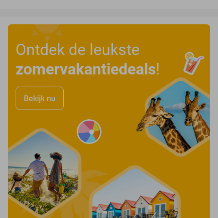
Ontdek de leukste
zomervakantiedeals
!
Bekijk nu