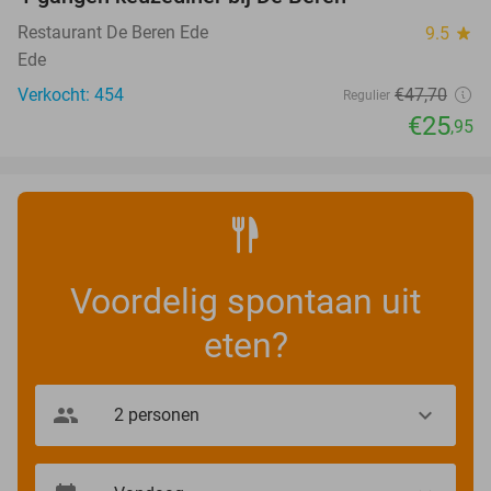
46%
Restaurant De Beren Ede
9.5
star
Ede
Verkocht: 454
€47
,70
Regulier
€25
,95
Voordelig spontaan uit
eten?