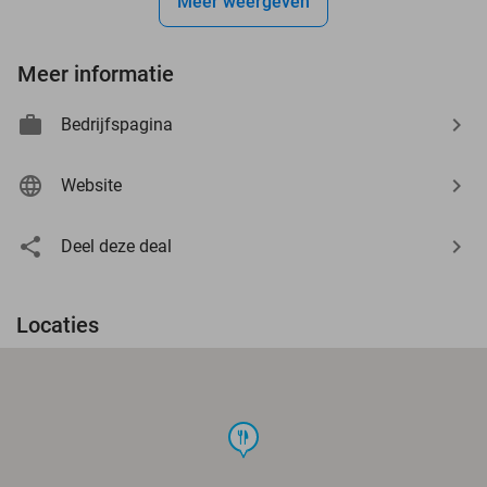
Meer weergeven
Meer informatie
Bedrijfspagina
Website
Deel deze deal
Locaties
food