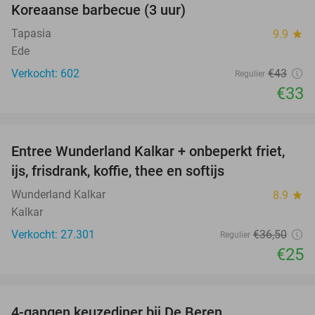
Koreaanse barbecue (3 uur)
Tapasia
9.9
star
Ede
Verkocht: 602
€43
Regulier
€33
favorite_border
Entree Wunderland Kalkar + onbeperkt friet,
32%
ijs, frisdrank, koffie, thee en softijs
Wunderland Kalkar
8.9
star
Kalkar
Verkocht: 27.301
€36
,50
Regulier
€25
favorite_border
4-gangen keuzediner bij De Beren