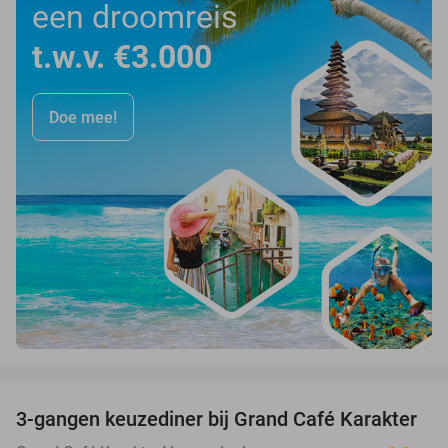
een droomreis
t.w.v. €3.000
Doe mee!
favorite_border
3-gangen keuzediner bij Grand Café Karakter
43%