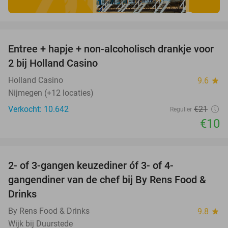
favorite_border
Entree + hapje + non-alcoholisch drankje voor
52%
2 bij Holland Casino
Holland Casino
9.6
star
Nijmegen (+12 locaties)
Verkocht: 10.642
€21
Regulier
€10
favorite_border
2- of 3-gangen keuzediner óf 3- of 4-
29%
gangendiner van de chef bij By Rens Food &
Drinks
By Rens Food & Drinks
9.8
star
Wijk bij Duurstede