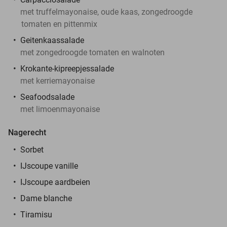
met truffelmayonaise, oude kaas, zongedroogde
tomaten en pittenmix
Geitenkaassalade
met zongedroogde tomaten en walnoten
Krokante-kipreepjessalade
met kerriemayonaise
Seafoodsalade
met limoenmayonaise
Nagerecht
Sorbet
IJscoupe vanille
IJscoupe aardbeien
Dame blanche
Tiramisu