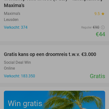
51%
Maxima's
Maxima’s
9.5
star
Leusden
Verkocht: 374
€90
Regulier
€44
favorite_border
Gratis kans op een droomreis t.w.v. €3.000
Social Deal Win
Online
Gratis
Verkocht: 183.350
Win gratis