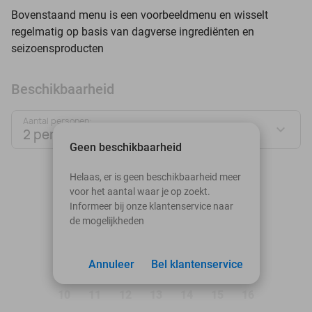
Bovenstaand menu is een voorbeeldmenu en wisselt
regelmatig op basis van dagverse ingrediënten en
seizoensproducten
Beschikbaarheid
Aantal personen:
2 personen
Geen beschikbaarheid
augustus 2026
Helaas, er is geen beschikbaarheid meer
voor het aantal waar je op zoekt.
Ma
Di
Wo
Do
Vr
Za
Zo
Informeer bij onze klantenservice naar
de mogelijkheden
1
2
3
Annuleer
4
5
Bel klantenservice
6
7
8
9
10
11
12
13
14
15
16