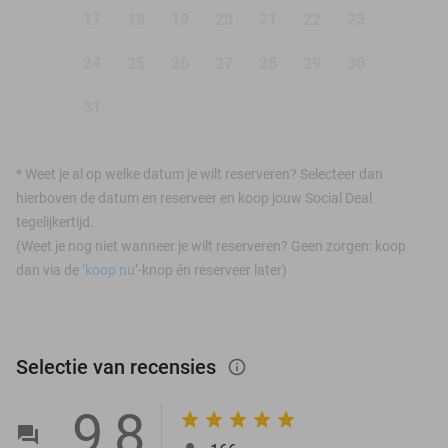
17
18
19
20
21
22
23
24
25
26
27
28
29
30
31
*
Weet je al op welke datum je wilt reserveren? Selecteer dan
hierboven de datum en reserveer en koop jouw Social Deal
tegelijkertijd.
(Weet je nog niet wanneer je wilt reserveren? Geen zorgen: koop
dan via de ‘
koop nu
’-knop én reserveer later)
Selectie van recensies
info_outlined
9,8