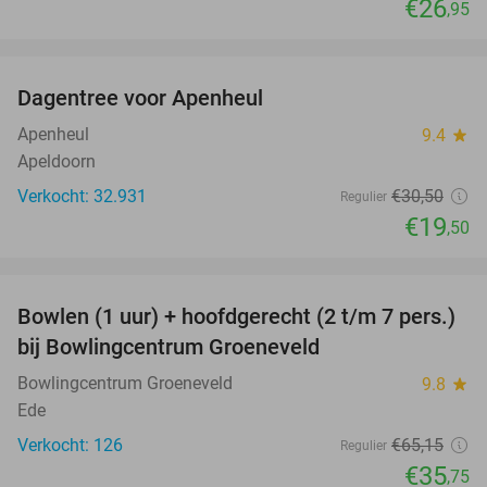
€26
,95
favorite_border
Dagentree voor Apenheul
36%
Apenheul
9.4
star
Apeldoorn
Verkocht: 32.931
€30
,50
Regulier
€19
,50
favorite_border
Bowlen (1 uur) + hoofdgerecht (2 t/m 7 pers.)
45%
bij Bowlingcentrum Groeneveld
Bowlingcentrum Groeneveld
9.8
star
Ede
Verkocht: 126
€65
,15
Regulier
€35
,75