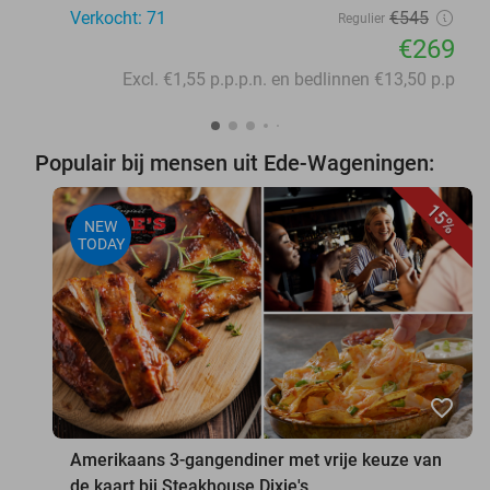
Verkocht: 71
€545
Regulier
€269
Excl. €1,55 p.p.p.n. en bedlinnen €13,50 p.p
Populair bij mensen uit Ede-Wageningen:
15%
NEW
TODAY
favorite_border
Amerikaans 3-gangendiner met vrije keuze van
de kaart bij Steakhouse Dixie's