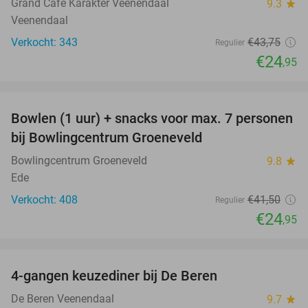
Grand Café Karakter Veenendaal
9.3
star
Veenendaal
Verkocht: 343
€43
,75
Regulier
€24
,95
favorite_border
Bowlen (1 uur) + snacks voor max. 7 personen
40%
bij Bowlingcentrum Groeneveld
Bowlingcentrum Groeneveld
9.8
star
Ede
Verkocht: 408
€41
,50
Regulier
€24
,95
favorite_border
4-gangen keuzediner bij De Beren
46%
De Beren Veenendaal
9.7
star