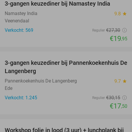
3-gangen keuzediner bij Namastey India
27%
Namastey India
9.8
star
Veenendaal
Verkocht: 569
€27
,30
Regulier
€19
,95
favorite_border
3-gangen keuzediner bij Pannenkoekenhuis De
42%
Langenberg
Pannenkoekenhuis De Langenberg
9.7
star
Ede
Verkocht: 1.245
€30
,15
Regulier
€17
,50
favorite_border
Workshop folie in lood (3 uur) + lunchplank bij