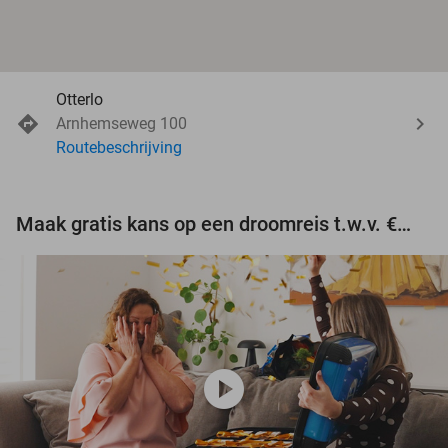
Otterlo
Arnhemseweg 100
Routebeschrijving
Maak gratis kans op een droomreis t.w.v. €3.000!
play_circle