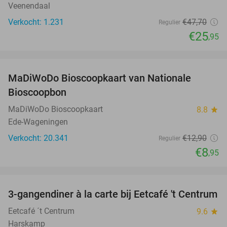
Veenendaal
Verkocht: 1.231
€47
,70
Regulier
€25
,95
favorite_border
MaDiWoDo Bioscoopkaart van Nationale
31%
Bioscoopbon
MaDiWoDo Bioscoopkaart
8.8
star
Ede-Wageningen
Verkocht: 20.341
€12
,90
Regulier
€8
,95
favorite_border
3-gangendiner à la carte bij Eetcafé 't Centrum
36%
Eetcafé ´t Centrum
9.6
star
Harskamp