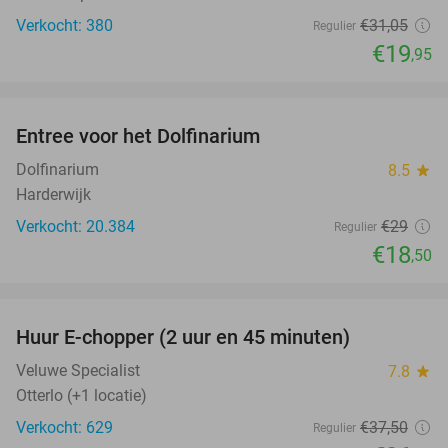
Verkocht: 380
€31
,05
Regulier
€19
,95
favorite_border
Entree voor het Dolfinarium
36%
Dolfinarium
8.5
star
Harderwijk
Verkocht: 20.384
€29
Regulier
€18
,50
favorite_border
Huur E-chopper (2 uur en 45 minuten)
28%
Veluwe Specialist
7.8
star
Otterlo (+1 locatie)
Verkocht: 629
€37
,50
Regulier