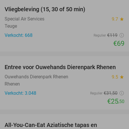
Vliegbeleving (15, 30 of 50 min)
42%
NEW
TODAY
Special Air Services
9.7
star
Teuge
Verkocht: 668
€119
Regulier
€69
favorite_border
Entree voor Ouwehands Dierenpark Rhenen
19%
Ouwehands Dierenpark Rhenen
9.5
star
Rhenen
Verkocht: 3.048
€31
,50
Regulier
€25
,50
favorite_border
All-You-Can-Eat Aziatische tapas en
23%