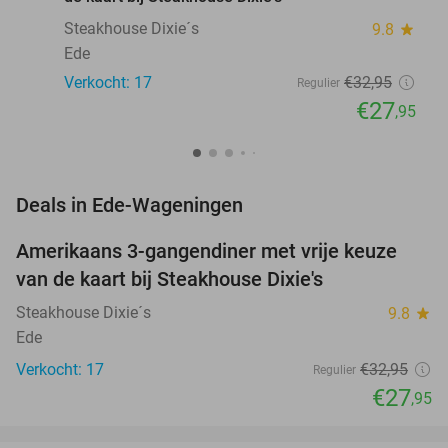
Steakhouse Dixie´s
9.8
star
Ede
Verkocht: 17
€32
,95
Regulier
€27
,95
favorite_border
Deals in Ede-Wageningen
Amerikaans 3-gangendiner met vrije keuze
15%
NEW
van de kaart bij Steakhouse Dixie's
TODAY
Steakhouse Dixie´s
9.8
star
Ede
Verkocht: 17
€32
,95
Regulier
€27
,95
favorite_border