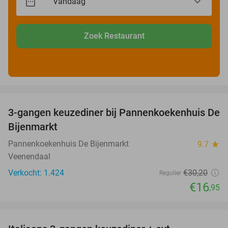
Zoek Restaurant
favorite_border
3-gangen keuzediner bij Pannenkoekenhuis De
44%
Bijenmarkt
Pannenkoekenhuis De Bijenmarkt
9.7
star
Veenendaal
Verkocht: 1.424
€30
,20
Regulier
€16
,95
favorite_border