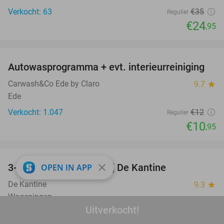
Verkocht: 63
€35
Regulier
€24
,95
favorite_border
Autowasprogramma + evt. interieurreiniging
9%
Carwash&Co Ede by Claro
9.7
star
Ede
Verkocht: 1.047
€12
Regulier
€10
,95
favorite_border
close
3-gangen keuzediner bij De Kantine
OPEN IN APP
39%
De Kantine
9.3
star
Wageningen
Uitverkocht!
Verkocht: 97
€36
,95
Regulier