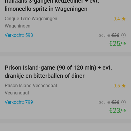
Italiaans 3-gangen keuzediner + evt.
28%
limoncello spritz in Wageningen
Cinque Terre Wageningen
9.4
star
Wageningen
Verkocht: 593
€36
Regulier
€25
,95
favorite_border
Prison Island-game (90 of 120 min) + evt.
33%
drankje en bitterballen of diner
Prison Island Veenendaal
9.5
star
Veenendaal
Verkocht: 799
€36
Regulier
€23
,95
favorite_border