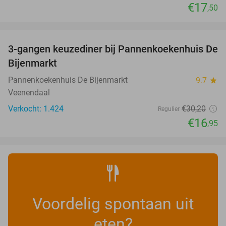
€17
,50
favorite_border
3-gangen keuzediner bij Pannenkoekenhuis De
44%
Bijenmarkt
Pannenkoekenhuis De Bijenmarkt
9.7
star
Veenendaal
Verkocht: 1.424
€30
,20
Regulier
€16
,95
Voordelig spontaan uit
eten?