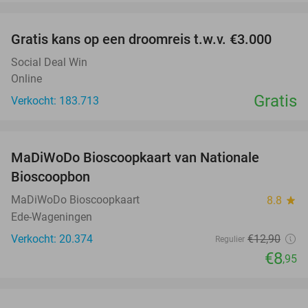
favorite_border
Gratis kans op een droomreis t.w.v. €3.000
Social Deal Win
Online
Gratis
Verkocht: 183.713
favorite_border
MaDiWoDo Bioscoopkaart van Nationale
31%
Bioscoopbon
MaDiWoDo Bioscoopkaart
8.8
star
Ede-Wageningen
Verkocht: 20.374
€12
,90
Regulier
€8
,95
favorite_border