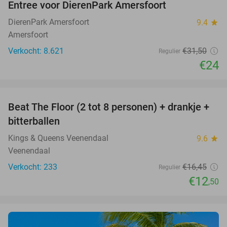
Entree voor DierenPark Amersfoort
24%
DierenPark Amersfoort
9.4
star
Amersfoort
Verkocht: 8.621
€31
,50
Regulier
€24
favorite_border
Beat The Floor (2 tot 8 personen) + drankje +
24%
bitterballen
Kings & Queens Veenendaal
9.6
star
Veenendaal
Verkocht: 233
€16
,45
Regulier
€12
,50