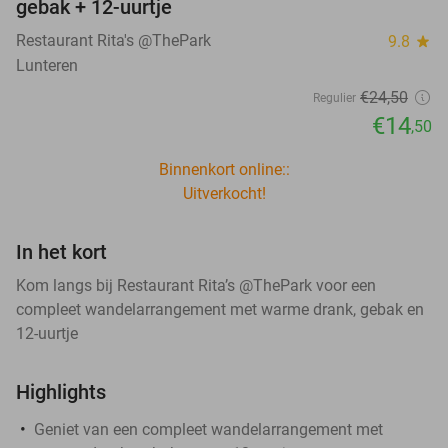
gebak + 12-uurtje
Restaurant Rita's @ThePark
9.8
star
Lunteren
€24
,50
Regulier
€14
,50
Binnenkort online::
Uitverkocht!
In het kort
Kom langs bij Restaurant Rita’s @ThePark voor een
compleet wandelarrangement met warme drank, gebak en
12-uurtje
Highlights
Geniet van een compleet wandelarrangement met