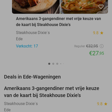
favorite_border
Amerikaans 3-gangendiner met vrije keuze van
de kaart bij Steakhouse Dixie's
Steakhouse Dixie´s
9.8
star
Ede
Verkocht: 17
€32
,95
Regulier
€27
,95
favorite_border
Deals in Ede-Wageningen
Amerikaans 3-gangendiner met vrije keuze
15%
van de kaart bij Steakhouse Dixie's
Steakhouse Dixie´s
9.8
star
Ede