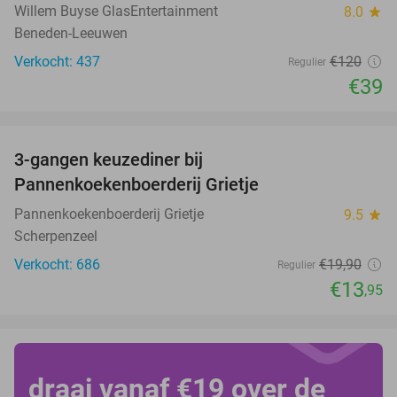
Willem Buyse GlasEntertainment
8.0
star
Beneden-Leeuwen
Verkocht: 437
€120
Regulier
€39
favorite_border
3-gangen keuzediner bij
30%
Pannenkoekenboerderij Grietje
Pannenkoekenboerderij Grietje
9.5
star
Scherpenzeel
Verkocht: 686
€19
,90
Regulier
€13
,95
draai vanaf €19 over de