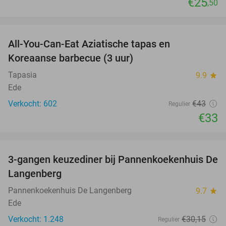
€25
,50
favorite_border
All-You-Can-Eat Aziatische tapas en
23%
Koreaanse barbecue (3 uur)
Tapasia
9.9
star
Ede
Verkocht: 602
€43
Regulier
€33
favorite_border
3-gangen keuzediner bij Pannenkoekenhuis De
42%
Langenberg
Pannenkoekenhuis De Langenberg
9.7
star
Ede
Verkocht: 1.248
€30
,15
Regulier