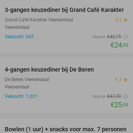
3-gangen keuzediner bij Grand Café Karakter
43%
Grand Café Karakter Veenendaal
9.3
star
Veenendaal
Verkocht: 343
€43
,75
Regulier
€24
,95
favorite_border
4-gangen keuzediner bij De Beren
46%
De Beren Veenendaal
9.7
star
Veenendaal
Verkocht: 1.231
€47
,70
Regulier
€25
,95
favorite_border
Bowlen (1 uur) + snacks voor max. 7 personen
40%