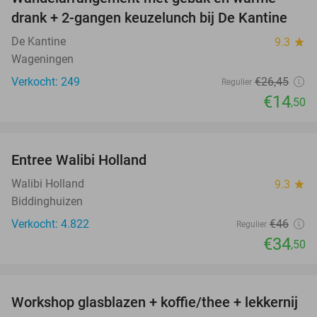
45%
drank + 2-gangen keuzelunch bij De Kantine
De Kantine
9.3
star
Wageningen
Verkocht: 249
€26
,45
Regulier
€14
,50
favorite_border
Entree Walibi Holland
25%
Walibi Holland
9.3
star
Biddinghuizen
Verkocht: 4.822
€46
Regulier
€34
,50
favorite_border
Workshop glasblazen + koffie/thee + lekkernij
68%