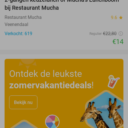
39%
bij Restaurant Mucha
Restaurant Mucha
9.6
star
Veenendaal
Verkocht: 619
€22
,80
Regulier
€14
Ontdek de leukste
zomervakantiedeals
!
Bekijk nu