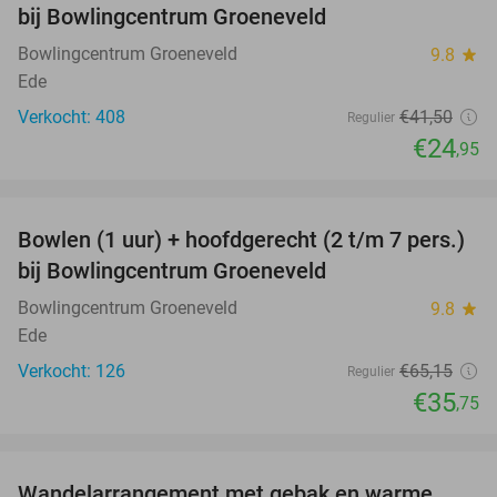
bij Bowlingcentrum Groeneveld
Bowlingcentrum Groeneveld
9.8
star
Ede
Verkocht: 408
€41
,50
Regulier
€24
,95
favorite_border
Bowlen (1 uur) + hoofdgerecht (2 t/m 7 pers.)
45%
bij Bowlingcentrum Groeneveld
Bowlingcentrum Groeneveld
9.8
star
Ede
Verkocht: 126
€65
,15
Regulier
€35
,75
favorite_border
Wandelarrangement met gebak en warme