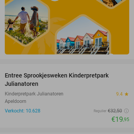
favorite_border
Entree Sprookjesweken Kinderpretpark
39%
Julianatoren
Kinderpretpark Julianatoren
9.4
star
Apeldoorn
Verkocht: 10.628
€32
,50
Regulier
€19
,95
favorite_border