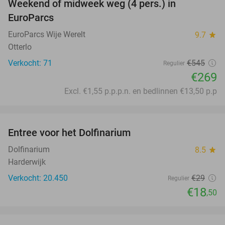
Weekend of midweek weg (4 pers.) in
51%
EuroParcs
EuroParcs Wije Werelt
9.7
star
Otterlo
Verkocht: 71
€545
Regulier
€269
Excl. €1,55 p.p.p.n. en bedlinnen €13,50 p.p
favorite_border
Entree voor het Dolfinarium
36%
Dolfinarium
8.5
star
Harderwijk
Verkocht: 20.450
€29
Regulier
€18
,50
favorite_border