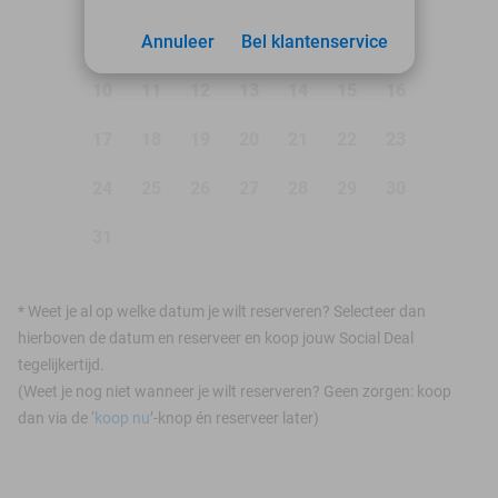
3
Annuleer
4
5
Bel klantenservice
6
7
8
9
10
11
12
13
14
15
16
17
18
19
20
21
22
23
24
25
26
27
28
29
30
31
*
Weet je al op welke datum je wilt reserveren? Selecteer dan
hierboven de datum en reserveer en koop jouw Social Deal
tegelijkertijd.
(Weet je nog niet wanneer je wilt reserveren? Geen zorgen: koop
dan via de ‘
koop nu
’-knop én reserveer later)