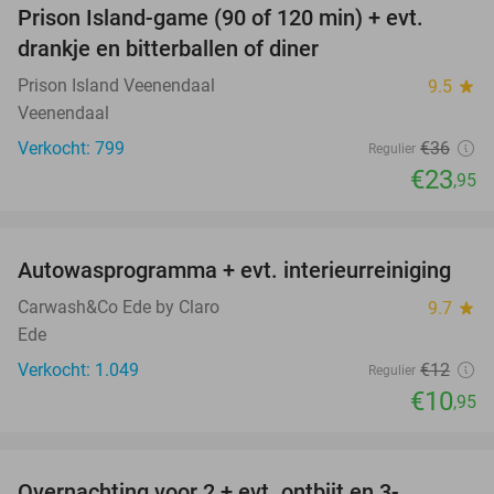
Prison Island-game (90 of 120 min) + evt.
33%
drankje en bitterballen of diner
Prison Island Veenendaal
9.5
star
Veenendaal
Verkocht: 799
€36
Regulier
€23
,95
favorite_border
Autowasprogramma + evt. interieurreiniging
9%
Carwash&Co Ede by Claro
9.7
star
Ede
Verkocht: 1.049
€12
Regulier
€10
,95
favorite_border
Overnachting voor 2 + evt. ontbijt en 3-