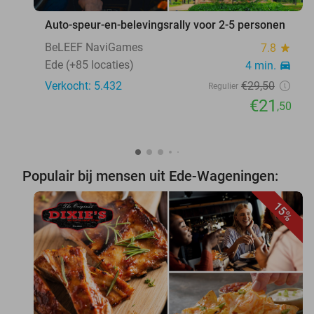
Auto-speur-en-belevingsrally voor 2-5 personen
BeLEEF NaviGames
7.8
star
Ede (+85 locaties)
4 min.
directions_car
Verkocht: 5.432
€29
,50
Regulier
€21
,50
Populair bij mensen uit Ede-Wageningen:
15%