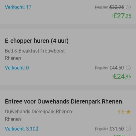
Verkocht: 17
€32
,95
Regulier
€27
,95
favorite_border
E-chopper huren (4 uur)
44%
NEW
TODAY
Bed & Breakfast Trouwborst
Rhenen
Verkocht: 0
€44
,50
Regulier
€24
,95
favorite_border
Entree voor Ouwehands Dierenpark Rhenen
19%
Ouwehands Dierenpark Rhenen
9.5
star
Rhenen
Verkocht: 3.100
€31
,50
Regulier