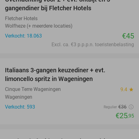
gangendiner bij Fletcher Hotels
Fletcher Hotels
Wolfheze (+ meerdere locaties)
€45
Verkocht: 18.063
Excl. ca. €3 p.p.p.n. toeristenbelasting
favorite_border
Italiaans 3-gangen keuzediner + evt.
28%
limoncello spritz in Wageningen
Cinque Terre Wageningen
9.4
star
Wageningen
Verkocht: 593
€36
Regulier
€25
,95
favorite_border