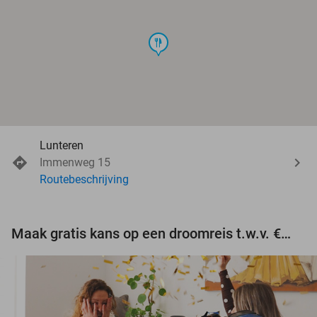
food
Lunteren
Immenweg 15
Routebeschrijving
Maak gratis kans op een droomreis t.w.v. €3.000!