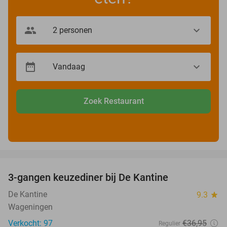
Zoek Restaurant
favorite_border
3-gangen keuzediner bij De Kantine
39%
De Kantine
9.3
star
Wageningen
Verkocht: 97
€36
,95
Regulier