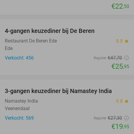
€22
,50
favorite_border
4-gangen keuzediner bij De Beren
46%
Restaurant De Beren Ede
9.5
star
Ede
Verkocht: 456
€47
,70
Regulier
€25
,95
favorite_border
3-gangen keuzediner bij Namastey India
27%
Namastey India
9.8
star
Veenendaal
Verkocht: 569
€27
,30
Regulier
€19
,95