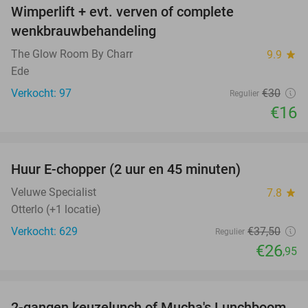
Wimperlift + evt. verven of complete
47%
wenkbrauwbehandeling
The Glow Room By Charr
9.9
star
Ede
Verkocht: 97
€30
Regulier
€16
favorite_border
Huur E-chopper (2 uur en 45 minuten)
28%
Veluwe Specialist
7.8
star
Otterlo (+1 locatie)
Verkocht: 629
€37
,50
Regulier
€26
,95
favorite_border
2-gangen keuzelunch of Mucha's Lunchboom