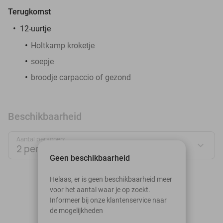
Terugkomst
12-uurtje
Holtkamp kroketje
soepje
broodje carpaccio of gezond
Beschikbaarheid
Aantal personen:
2 personen
Geen beschikbaarheid
augustus 2026
Helaas, er is geen beschikbaarheid meer
voor het aantal waar je op zoekt.
Ma
Di
Wo
Do
Vr
Za
Zo
Informeer bij onze klantenservice naar
de mogelijkheden
1
2