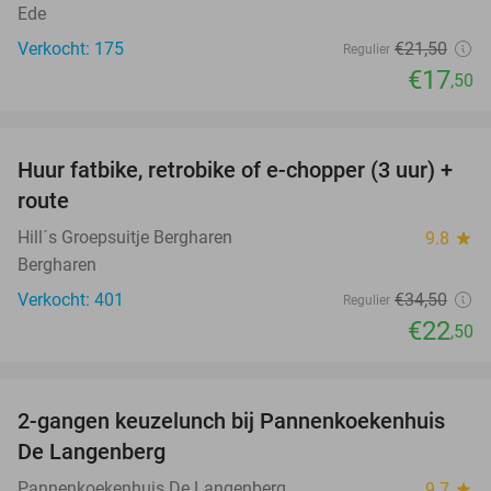
Ede
Verkocht: 175
€21
,50
Regulier
€17
,50
favorite_border
Huur fatbike, retrobike of e-chopper (3 uur) +
35%
route
Hill´s Groepsuitje Bergharen
9.8
star
Bergharen
Verkocht: 401
€34
,50
Regulier
€22
,50
favorite_border
2-gangen keuzelunch bij Pannenkoekenhuis
44%
De Langenberg
Pannenkoekenhuis De Langenberg
9.7
star