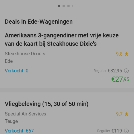
favorite_border
Deals in Ede-Wageningen
Amerikaans 3-gangendiner met vrije keuze
15%
NEW
van de kaart bij Steakhouse Dixie's
TODAY
Steakhouse Dixie´s
9.8
star
Ede
Verkocht: 0
€32
,95
Regulier
€27
,95
favorite_border
Vliegbeleving (15, 30 of 50 min)
42%
NEW
TODAY
Special Air Services
9.7
star
Teuge
Verkocht: 667
€119
Regulier