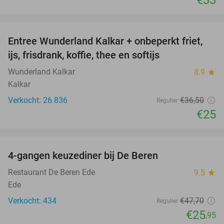
favorite_border
Entree Wunderland Kalkar + onbeperkt friet,
32%
ijs, frisdrank, koffie, thee en softijs
Wunderland Kalkar
8.9
star
Kalkar
Verkocht: 26.836
€36
,50
Regulier
€25
favorite_border
4-gangen keuzediner bij De Beren
46%
Restaurant De Beren Ede
9.5
star
Ede
Verkocht: 434
€47
,70
Regulier
€25
,95