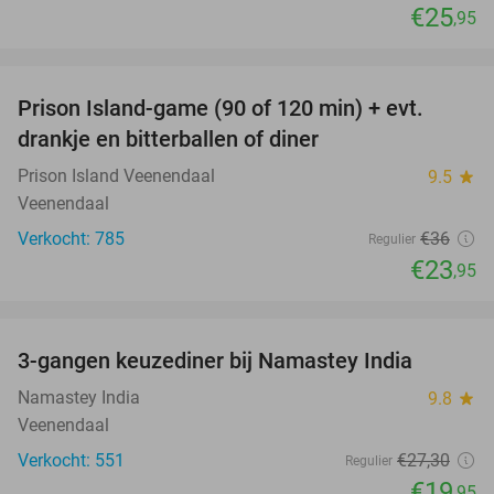
€25
,95
favorite_border
Prison Island-game (90 of 120 min) + evt.
33%
drankje en bitterballen of diner
Prison Island Veenendaal
9.5
star
Veenendaal
Verkocht: 785
€36
Regulier
€23
,95
favorite_border
3-gangen keuzediner bij Namastey India
27%
Namastey India
9.8
star
Veenendaal
Verkocht: 551
€27
,30
Regulier
€19
,95