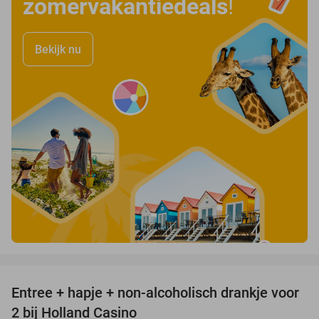
zomervakantiedeals
!
Bekijk nu
favorite_border
Entree + hapje + non-alcoholisch drankje voor
52%
2 bij Holland Casino