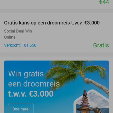
€44
favorite_border
Gratis kans op een droomreis t.w.v. €3.000
Social Deal Win
Online
Gratis
Verkocht: 181.658
Win gratis
een droomreis
t.w.v. €3.000
Doe mee!