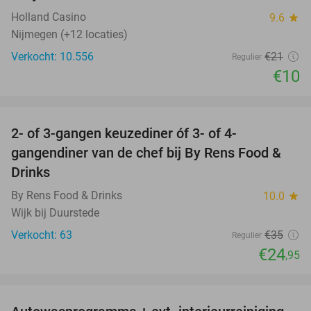
Holland Casino
9.6
star
Nijmegen (+12 locaties)
Verkocht: 10.556
€21
Regulier
€10
favorite_border
2- of 3-gangen keuzediner óf 3- of 4-
29%
gangendiner van de chef bij By Rens Food &
Drinks
By Rens Food & Drinks
10.0
star
Wijk bij Duurstede
Verkocht: 63
€35
Regulier
€24
,95
favorite_border