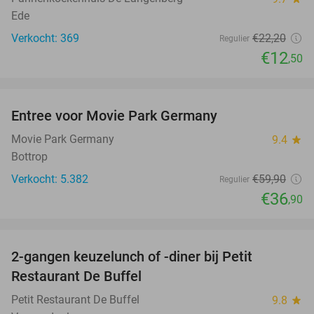
Ede
Verkocht: 369
€22
,20
Regulier
€12
,50
favorite_border
Entree voor Movie Park Germany
38%
Movie Park Germany
9.4
star
Bottrop
Verkocht: 5.382
€59
,90
Regulier
€36
,90
favorite_border
2-gangen keuzelunch of -diner bij Petit
41%
Restaurant De Buffel
Petit Restaurant De Buffel
9.8
star