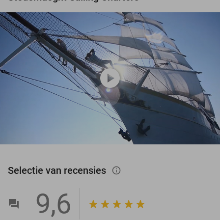
play_circle
Selectie van recensies
info_outlined
9,6