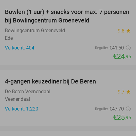
Bowlen (1 uur) + snacks voor max. 7 personen
40%
bij Bowlingcentrum Groeneveld
Bowlingcentrum Groeneveld
9.8
star
Ede
Verkocht: 404
€41
,50
Regulier
€24
,95
favorite_border
4-gangen keuzediner bij De Beren
46%
De Beren Veenendaal
9.7
star
Veenendaal
Verkocht: 1.220
€47
,70
Regulier
€25
,95
favorite_border