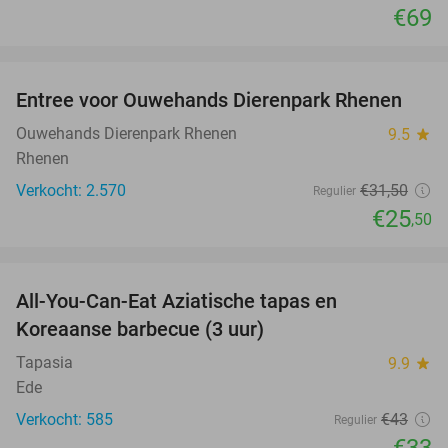
€69
favorite_border
Entree voor Ouwehands Dierenpark Rhenen
19%
Ouwehands Dierenpark Rhenen
9.5
star
Rhenen
Verkocht: 2.570
€31
,50
Regulier
€25
,50
favorite_border
All-You-Can-Eat Aziatische tapas en
23%
Koreaanse barbecue (3 uur)
Tapasia
9.9
star
Ede
Verkocht: 585
€43
Regulier
€33