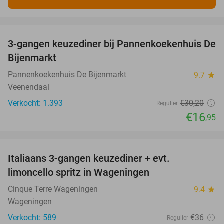
favorite_border
3-gangen keuzediner bij Pannenkoekenhuis De
44%
Bijenmarkt
Pannenkoekenhuis De Bijenmarkt
9.7
star
Veenendaal
Verkocht: 1.393
€30
,20
Regulier
€16
,95
favorite_border
Italiaans 3-gangen keuzediner + evt.
28%
limoncello spritz in Wageningen
Cinque Terre Wageningen
9.4
star
Wageningen
Verkocht: 589
€36
Regulier