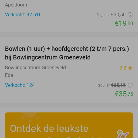
Apeldoorn
Verkocht: 32.516
€30
,50
Regulier
€19
,50
favorite_border
Bowlen (1 uur) + hoofdgerecht (2 t/m 7 pers.)
45%
bij Bowlingcentrum Groeneveld
Bowlingcentrum Groeneveld
9.8
star
Ede
Verkocht: 124
€65
,15
Regulier
€35
,75
Ontdek de leukste