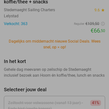
koffie/thee + snacks
Stedemaeght Sailing Charters
9.6
star
Lelystad
Verkocht: 363
€109
,50
Regulier
€66
,50
Dagelijks om middernacht nieuwe Social Deals. Wees
snel, op = op!
In het kort
Gehele dag meevaren op zeilschip de Stedemaeght
inclusief bezoek aan Hoorn én koffie/thee, lunch en snacks
Selecteer jouw deal
Zeiltocht voor volwassene (vanaf 13 jaar) -
41%
Early bird (snelle kopers)