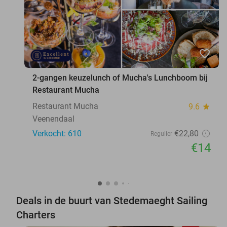
favorite_border
2-gangen keuzelunch of Mucha's Lunchboom bij
Restaurant Mucha
Restaurant Mucha
9.6
star
Veenendaal
Verkocht: 610
€22
,80
Regulier
€14
Deals in de buurt van Stedemaeght Sailing
Charters