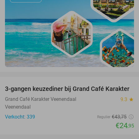
favorite_border
3-gangen keuzediner bij Grand Café Karakter
43%
Grand Café Karakter Veenendaal
9.3
star
Veenendaal
Verkocht: 339
€43
,75
Regulier
€24
,95
favorite_border