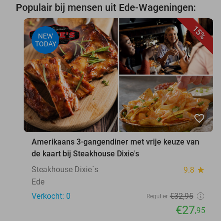
Populair bij mensen uit Ede-Wageningen:
15%
NEW
TODAY
favorite_border
Amerikaans 3-gangendiner met vrije keuze van
de kaart bij Steakhouse Dixie's
Steakhouse Dixie´s
9.8
star
Ede
Verkocht: 0
€32
,95
Regulier
€27
,95