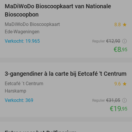
MaDiWoDo Bioscoopkaart van Nationale
31%
Bioscoopbon
MaDiWoDo Bioscoopkaart
8.8
star
Ede-Wageningen
Verkocht: 19.965
€12
,90
Regulier
€8
,95
favorite_border
3-gangendiner à la carte bij Eetcafé 't Centrum
36%
Eetcafé ´t Centrum
9.6
star
Harskamp
Verkocht: 369
€31
,05
Regulier
€19
,95
favorite_border