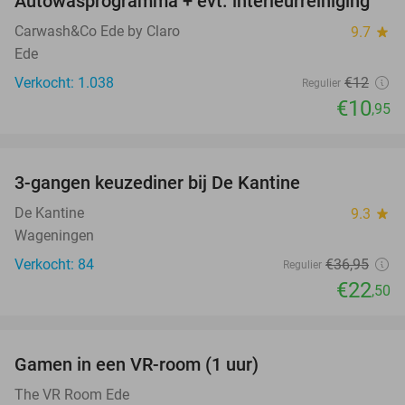
Autowasprogramma + evt. interieurreiniging
9%
Carwash&Co Ede by Claro
9.7
star
Ede
Verkocht: 1.038
€12
Regulier
€10
,95
favorite_border
3-gangen keuzediner bij De Kantine
39%
De Kantine
9.3
star
Wageningen
Verkocht: 84
€36
,95
Regulier
€22
,50
favorite_border
Gamen in een VR-room (1 uur)
19%
The VR Room Ede