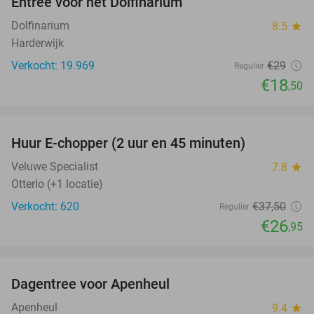
Entree voor het Dolfinarium
36%
Dolfinarium
8.5
star
Harderwijk
Verkocht: 19.969
€29
Regulier
€18
,50
favorite_border
Huur E-chopper (2 uur en 45 minuten)
28%
Veluwe Specialist
7.8
star
Otterlo (+1 locatie)
Verkocht: 620
€37
,50
Regulier
€26
,95
favorite_border
Dagentree voor Apenheul
36%
Apenheul
9.4
star