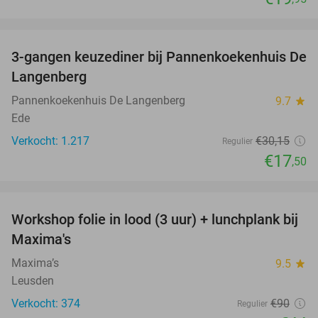
favorite_border
3-gangen keuzediner bij Pannenkoekenhuis De
42%
Langenberg
Pannenkoekenhuis De Langenberg
9.7
star
Ede
Verkocht: 1.217
€30
,15
Regulier
€17
,50
favorite_border
Workshop folie in lood (3 uur) + lunchplank bij
51%
Maxima's
Maxima’s
9.5
star
Leusden
Verkocht: 374
€90
Regulier