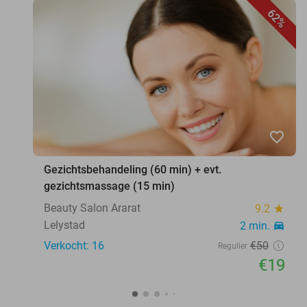
62%
favorite_border
Gezichtsbehandeling (60 min) + evt.
gezichtsmassage (15 min)
Beauty Salon Ararat
9.2
star
Lelystad
2 min.
directions_car
Verkocht: 16
€50
Regulier
€19