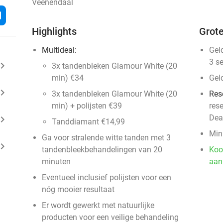
Veenendaal
l
Highlights
Grote
Multideal:
Gel
3 s
ard_arrow_right
3x tandenbleken Glamour White (20
min) €34
Gel
ard_arrow_right
3x tandenbleken Glamour White (20
Res
min) + polijsten €39
res
Dea
ard_arrow_right
Tanddiamant €14,99
Min
Ga voor stralende witte tanden met 3
ard_arrow_right
tandenbleekbehandelingen van 20
Koo
minuten
aan
Eventueel inclusief polijsten voor een
nóg mooier resultaat
Er wordt gewerkt met natuurlijke
producten voor een veilige behandeling