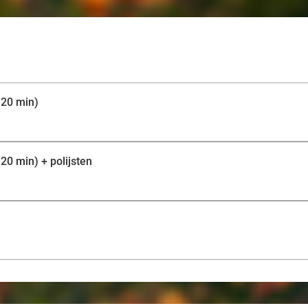
met professionele apparatuur geplaatst, is volledig veil
ultieme finishing touch. Jij steelt de show met jouw pra
(20 min)
0 min) + polijsten