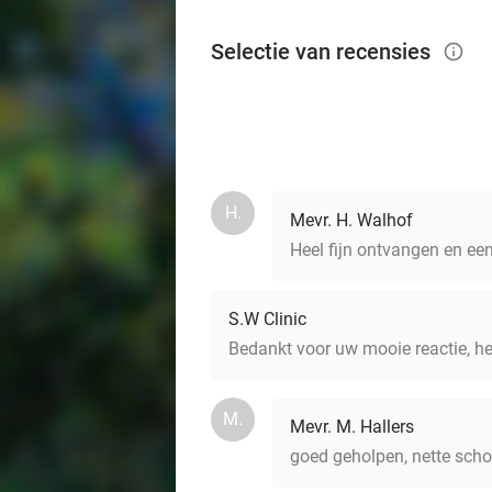
Selectie van recensies
info_outlined
H.
Mevr. H. Walhof
Heel fijn ontvangen en ee
S.W Clinic
Bedankt voor uw mooie reactie, heel
M.
Mevr. M. Hallers
goed geholpen, nette scho