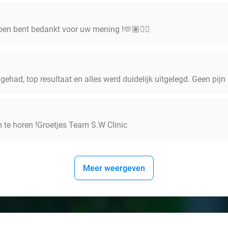
pen bent bedankt voor uw mening !🫶🏽👍🏻
had, top resultaat en alles werd duidelijk uitgelegd. Geen pijn
m te horen !Groetjes Team S.W Clinic
Meer weergeven