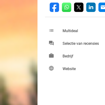
whatsapp
linkedin
fb
mai
list
keybo
Multideal
chat
keybo
Selectie van recensies
work
keybo
Bedrijf
language
keybo
Website