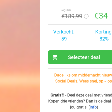
Regulier
€34
€189
,99
Verkocht:
Korting
59
82%
shopping_cart
Selecteer deal
navi
Dagelijks om middernacht nieuw
Social Deals. Wees snel, op = op
Gratis?!
- Deel deze deal met vrien
Kopen drie vrienden? Dan is de deal
jou gratis! (
info
)