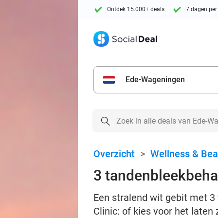
Ontdek 15.000+ deals
7 dagen per
Ede-Wageningen
Overzicht
>
Wellness & Bea
3 tandenbleekbehan
Een stralend wit gebit met 3
Clinic: of kies voor het late