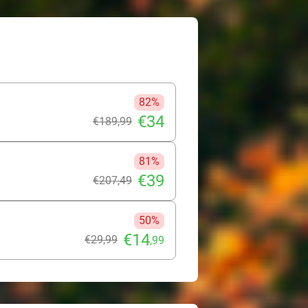
ig, pijnloos en geeft jouw gebit de
chtige lach. Ervaar het zelf!
82%
€34
€189
,99
81%
€39
€207
,49
50%
€14
€29
,99
,99