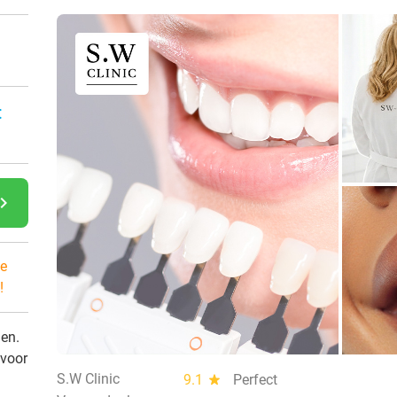
:
gate_next
e
!
den.
 voor
S.W Clinic
9.1
star
Perfect