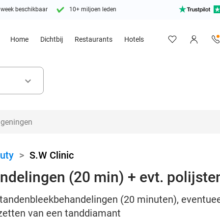
 week beschikbaar
10+ miljoen leden
Home
Dichtbij
Restaurants
Hotels
keyboard_arrow_down
uty
>
S.W Clinic
delingen (20 min) + evt. polijste
 tandenbleekbehandelingen (20 minuten), eventueel 
n zetten van een tanddiamant