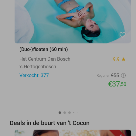
favorite_border
(Duo-)floaten (60 min)
Het Centrum Den Bosch
9.9
star
's-Hertogenbosch
Verkocht: 377
€55
Regulier
€37
,50
Deals in de buurt van 't Cocon