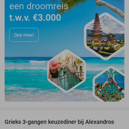
een droomreis
t.w.v. €3.000
Doe mee!
favorite_border
Grieks 3-gangen keuzediner bij Alexandros
31%