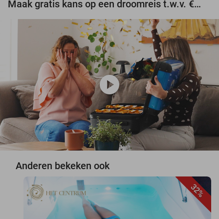
Maak gratis kans op een droomreis t.w.v. €3.000!
play_circle
Anderen bekeken ook
32%