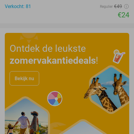
Verkocht: 81
€49
Regulier
€24
Ontdek de leukste
zomervakantiedeals
!
Bekijk nu