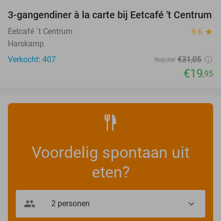
3-gangendiner à la carte bij Eetcafé 't Centrum
36%
Eetcafé ´t Centrum
9.6
star
Harskamp
Verkocht: 407
€31
,05
Regulier
€19
,95
Voordelig spontaan uit
eten?