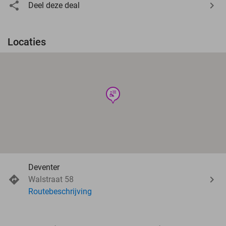
Deel deze deal
Locaties
wellness
Deventer
Walstraat 58
Routebeschrijving