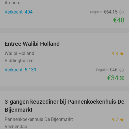
Arnhem
Verkocht: 404
€64
,15
Regulier
€48
favorite_border
Entree Walibi Holland
25%
Walibi Holland
9.3
star
Biddinghuizen
Verkocht: 5.139
€46
Regulier
€34
,50
favorite_border
3-gangen keuzediner bij Pannenkoekenhuis De
44%
Bijenmarkt
Pannenkoekenhuis De Bijenmarkt
9.7
star
Veenendaal