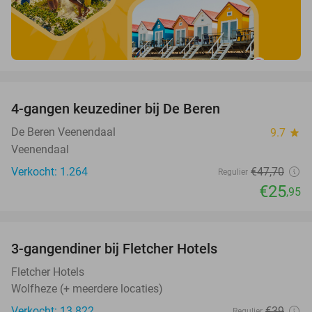
favorite_border
4-gangen keuzediner bij De Beren
46%
De Beren Veenendaal
9.7
star
Veenendaal
Verkocht: 1.264
€47
,70
Regulier
€25
,95
favorite_border
3-gangendiner bij Fletcher Hotels
42%
Fletcher Hotels
Wolfheze (+ meerdere locaties)
Verkocht: 13.822
€39
Regulier