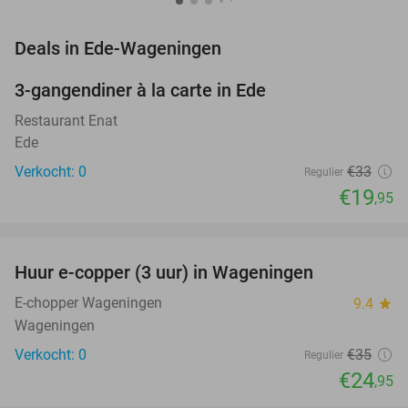
favorite_border
Deals in Ede-Wageningen
3-gangendiner à la carte in Ede
40%
NEW
TODAY
Restaurant Enat
Ede
Verkocht: 0
€33
Regulier
€19
,95
favorite_border
Huur e-copper (3 uur) in Wageningen
29%
NEW
TODAY
E-chopper Wageningen
9.4
star
Wageningen
Verkocht: 0
€35
Regulier
€24
,95