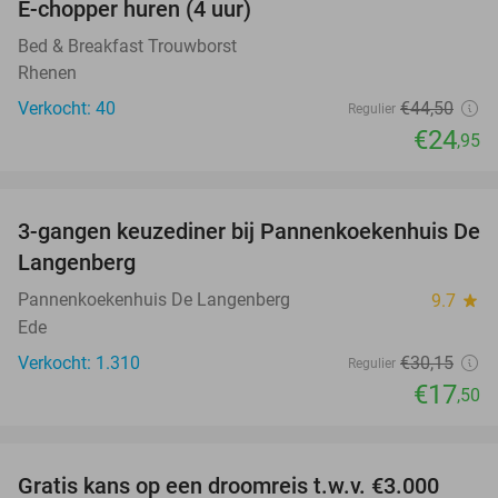
E-chopper huren (4 uur)
44%
Bed & Breakfast Trouwborst
Rhenen
Verkocht: 40
€44
,50
Regulier
€24
,95
favorite_border
3-gangen keuzediner bij Pannenkoekenhuis De
42%
Langenberg
Pannenkoekenhuis De Langenberg
9.7
star
Ede
Verkocht: 1.310
€30
,15
Regulier
€17
,50
favorite_border
Gratis kans op een droomreis t.w.v. €3.000