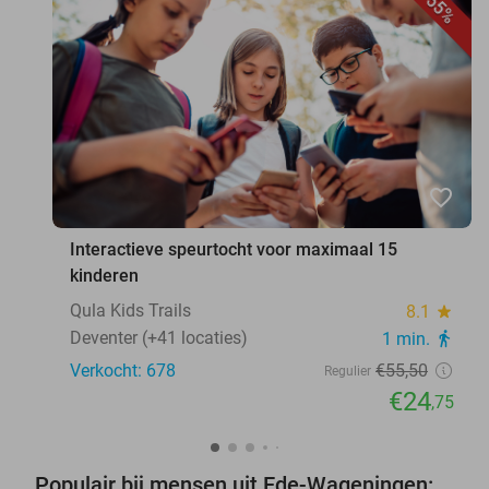
55%
favorite_border
Interactieve speurtocht voor maximaal 15
kinderen
Qula Kids Trails
8.1
star
Deventer (+41 locaties)
1 min.
directions_walk
Verkocht: 678
€55
,50
Regulier
€24
,75
Populair bij mensen uit Ede-Wageningen: