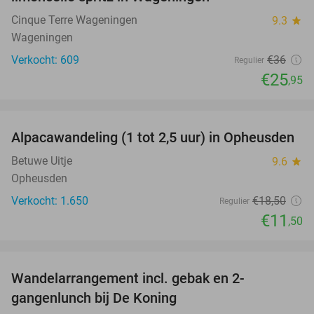
Cinque Terre Wageningen
9.3
star
Wageningen
Verkocht: 609
€36
Regulier
€25
,95
favorite_border
Alpacawandeling (1 tot 2,5 uur) in Opheusden
38%
Betuwe Uitje
9.6
star
Opheusden
Verkocht: 1.650
€18
,50
Regulier
€11
,50
favorite_border
Wandelarrangement incl. gebak en 2-
36%
gangenlunch bij De Koning