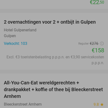
€22
,50
favorite_border
2 overnachtingen voor 2 + ontbijt in Gulpen
43%
Hotel Gulpenerland
Gulpen
Verkocht: 103
€276
Regulier
€158
Excl. €3 toeristenbelasting p.p.p.n. en €3,90 servicekosten
p.p.p.n.
favorite_border
All-You-Can-Eat wereldgerechten +
25%
drankpakket + koffie of thee bij Bleeckerstreet
Arnhem
Bleeckerstreet Arnhem
9.8
star