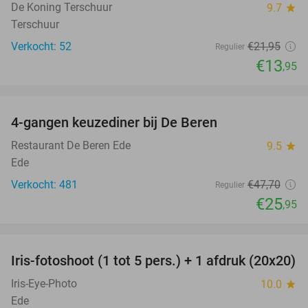
De Koning Terschuur
9.7
star
Terschuur
Verkocht: 52
€21
,95
Regulier
€13
,95
favorite_border
4-gangen keuzediner bij De Beren
46%
Restaurant De Beren Ede
9.5
star
Ede
Verkocht: 481
€47
,70
Regulier
€25
,95
favorite_border
Iris-fotoshoot (1 tot 5 pers.) + 1 afdruk (20x20)
51%
Iris-Eye-Photo
10.0
star
Ede