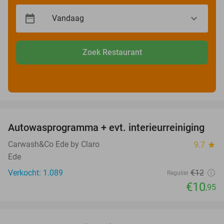
Zoek Restaurant
favorite_border
Autowasprogramma + evt. interieurreiniging
9%
Carwash&Co Ede by Claro
9.7
star
Ede
Verkocht: 1.089
€12
Regulier
€10
,95
favorite_border