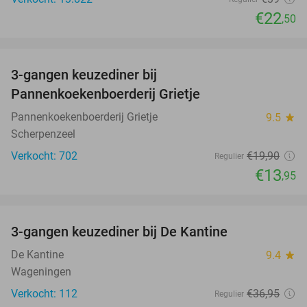
€22
,50
favorite_border
3-gangen keuzediner bij
30%
Pannenkoekenboerderij Grietje
Pannenkoekenboerderij Grietje
9.5
star
Scherpenzeel
Verkocht: 702
€19
,90
Regulier
€13
,95
favorite_border
3-gangen keuzediner bij De Kantine
39%
De Kantine
9.4
star
Wageningen
Verkocht: 112
€36
,95
Regulier