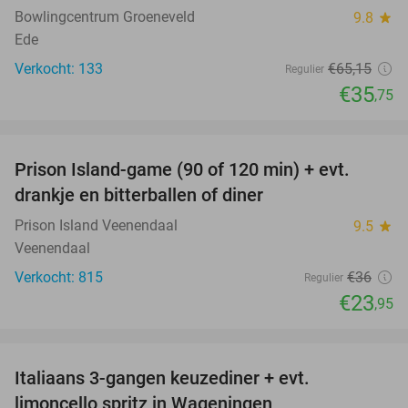
Bowlingcentrum Groeneveld
9.8
star
Ede
Verkocht: 133
€65
,15
Regulier
€35
,75
favorite_border
Prison Island-game (90 of 120 min) + evt.
33%
drankje en bitterballen of diner
Prison Island Veenendaal
9.5
star
Veenendaal
Verkocht: 815
€36
Regulier
€23
,95
favorite_border
Italiaans 3-gangen keuzediner + evt.
28%
limoncello spritz in Wageningen