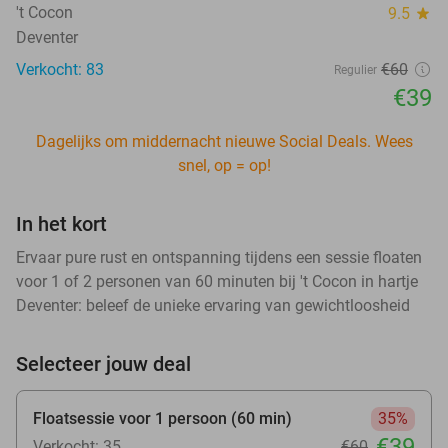
't Cocon
9.5
star
Deventer
Verkocht: 83
€60
Regulier
€39
Dagelijks om middernacht nieuwe Social Deals. Wees
snel, op = op!
In het kort
Ervaar pure rust en ontspanning tijdens een sessie floaten
voor 1 of 2 personen van 60 minuten bij 't Cocon in hartje
Deventer: beleef de unieke ervaring van gewichtloosheid
Selecteer jouw deal
Floatsessie voor 1 persoon (60 min)
35%
€39
Verkocht: 35
€60