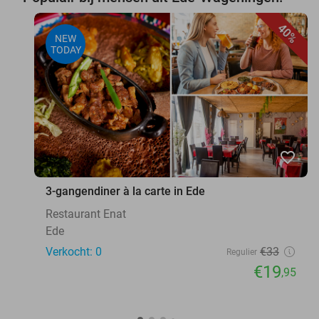
40%
NEW
TODAY
favorite_border
3-gangendiner à la carte in Ede
Restaurant Enat
Ede
Verkocht: 0
€33
Regulier
€19
,95