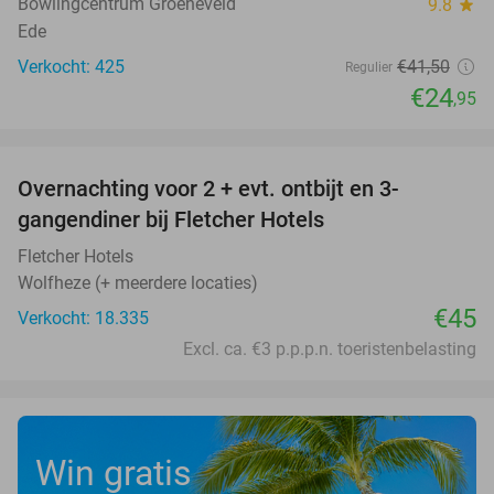
Bowlingcentrum Groeneveld
9.8
star
Ede
Verkocht: 425
€41
,50
Regulier
€24
,95
favorite_border
Overnachting voor 2 + evt. ontbijt en 3-
gangendiner bij Fletcher Hotels
Fletcher Hotels
Wolfheze (+ meerdere locaties)
€45
Verkocht: 18.335
Excl. ca. €3 p.p.p.n. toeristenbelasting
Win gratis