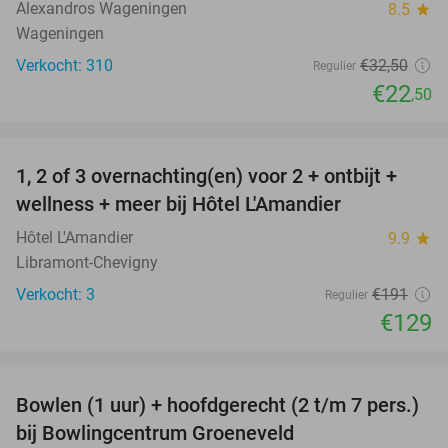
Alexandros Wageningen
8.5
star
Wageningen
Verkocht: 310
€32
,50
Regulier
€22
,50
favorite_border
1, 2 of 3 overnachting(en) voor 2 + ontbijt +
32%
NEW
wellness + meer bij Hôtel L'Amandier
TODAY
Hôtel L'Amandier
9.9
star
Libramont-Chevigny
Verkocht: 3
€191
Regulier
€129
favorite_border
Bowlen (1 uur) + hoofdgerecht (2 t/m 7 pers.)
45%
bij Bowlingcentrum Groeneveld