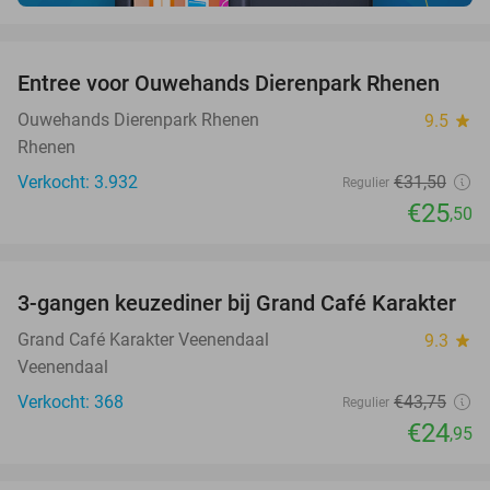
favorite_border
Entree voor Ouwehands Dierenpark Rhenen
19%
Ouwehands Dierenpark Rhenen
9.5
star
Rhenen
Verkocht: 3.932
€31
,50
Regulier
€25
,50
favorite_border
3-gangen keuzediner bij Grand Café Karakter
43%
Grand Café Karakter Veenendaal
9.3
star
Veenendaal
Verkocht: 368
€43
,75
Regulier
€24
,95
favorite_border