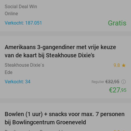
Social Deal Win
Online
Gratis
Verkocht: 187.051
favorite_border
Amerikaans 3-gangendiner met vrije keuze
15%
van de kaart bij Steakhouse Dixie's
Steakhouse Dixie´s
9.8
star
Ede
Verkocht: 34
€32
,95
Regulier
€27
,95
favorite_border
Bowlen (1 uur) + snacks voor max. 7 personen
40%
bij Bowlingcentrum Groeneveld