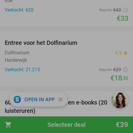
Ede
Verkocht: 620
€43
Regulier
€33
favorite_border
Entree voor het Dolfinarium
36%
Dolfinarium
8.5
star
Harderwijk
Verkocht: 21.215
€29
Regulier
€18
,50
favorite_border
close
OPEN IN APP
100%
60 dagen luisterboeken en e-books (20
luisteruren)
Nextory
€39
shopping_cart
Selecteer deal
Amsterdam