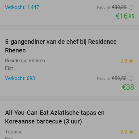
Verkocht: 1.447
€30
,20
Regulier
€16
,95
favorite_border
5-gangendiner van de chef bij Residence
36%
Rhenen
Residence Rhenen
9.8
star
Elst
Verkocht: 693
€59
,50
Regulier
€38
favorite_border
All-You-Can-Eat Aziatische tapas en
23%
Koreaanse barbecue (3 uur)
Tapasia
9.9
star