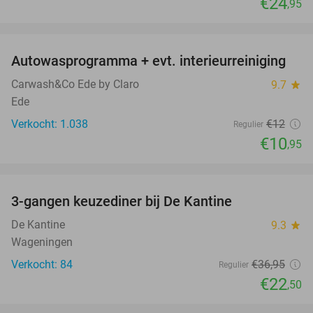
€24
,95
favorite_border
Autowasprogramma + evt. interieurreiniging
9%
Carwash&Co Ede by Claro
9.7
star
Ede
Verkocht: 1.038
€12
Regulier
€10
,95
favorite_border
3-gangen keuzediner bij De Kantine
39%
De Kantine
9.3
star
Wageningen
Verkocht: 84
€36
,95
Regulier
€22
,50
favorite_border