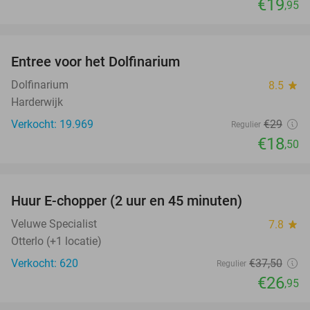
€19
,95
favorite_border
Entree voor het Dolfinarium
36%
Dolfinarium
8.5
star
Harderwijk
Verkocht: 19.969
€29
Regulier
€18
,50
favorite_border
Huur E-chopper (2 uur en 45 minuten)
28%
Veluwe Specialist
7.8
star
Otterlo (+1 locatie)
Verkocht: 620
€37
,50
Regulier
€26
,95
favorite_border