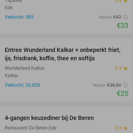
Tapasia
9.9
star
Ede
Verkocht: 585
€43
Regulier
€33
favorite_border
Entree Wunderland Kalkar + onbeperkt friet,
32%
ijs, frisdrank, koffie, thee en softijs
Wunderland Kalkar
8.9
star
Kalkar
Verkocht: 26.836
€36
,50
Regulier
€25
favorite_border
4-gangen keuzediner bij De Beren
46%
Restaurant De Beren Ede
9.5
star