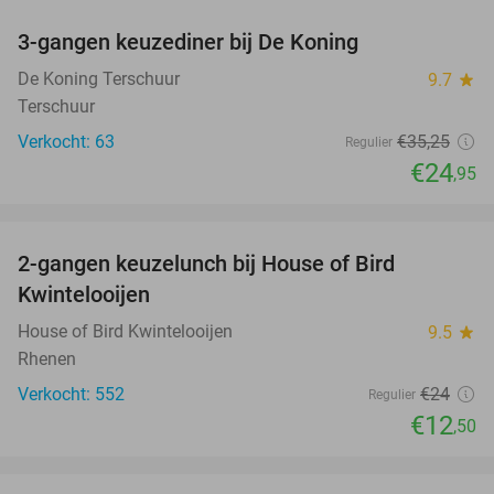
3-gangen keuzediner bij De Koning
29%
De Koning Terschuur
9.7
star
Terschuur
Verkocht: 63
€35
,25
Regulier
€24
,95
favorite_border
2-gangen keuzelunch bij House of Bird
48%
Kwintelooijen
House of Bird Kwintelooijen
9.5
star
Rhenen
Verkocht: 552
€24
Regulier
€12
,50
favorite_border