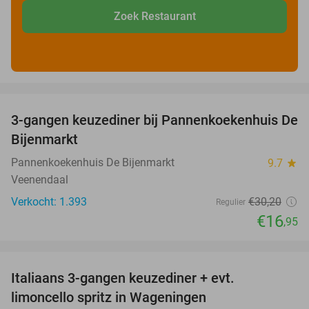
Zoek Restaurant
favorite_border
3-gangen keuzediner bij Pannenkoekenhuis De
44%
Bijenmarkt
Pannenkoekenhuis De Bijenmarkt
9.7
star
Veenendaal
Verkocht: 1.393
€30
,20
Regulier
€16
,95
favorite_border
Italiaans 3-gangen keuzediner + evt.
28%
limoncello spritz in Wageningen