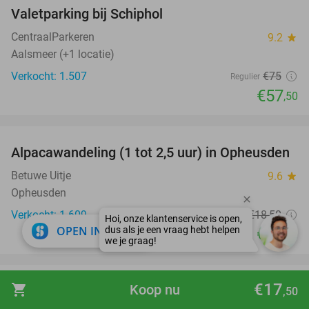
Valetparking bij Schiphol
23%
CentraalParkeren
9.2
star
Aalsmeer (+1 locatie)
Verkocht: 1.507
€75
Regulier
€57
,50
favorite_border
Alpacawandeling (1 tot 2,5 uur) in Opheusden
38%
Betuwe Uitje
9.6
star
Opheusden
Verkocht: 1.609
€18
,50
Regulier
close
OPEN IN APP
€11
,50
favorite_border
€17
shopping_cart
Koop nu
Entree Sprookjesweken Kinderpretpark
39%
,50