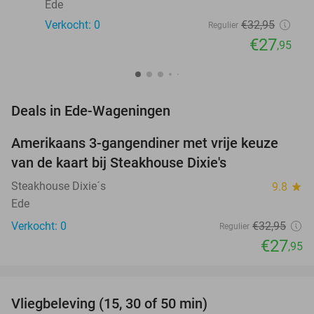
Ede
Verkocht: 0
€32
,95
Regulier
€27
,95
favorite_border
Deals in Ede-Wageningen
Amerikaans 3-gangendiner met vrije keuze
15%
NEW
van de kaart bij Steakhouse Dixie's
TODAY
Steakhouse Dixie´s
9.8
star
Ede
Verkocht: 0
€32
,95
Regulier
€27
,95
favorite_border
Vliegbeleving (15, 30 of 50 min)
42%
NEW