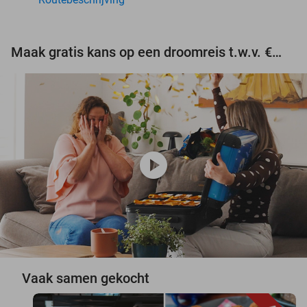
Maak gratis kans op een droomreis t.w.v. €3.000!
play_circle
Vaak samen gekocht