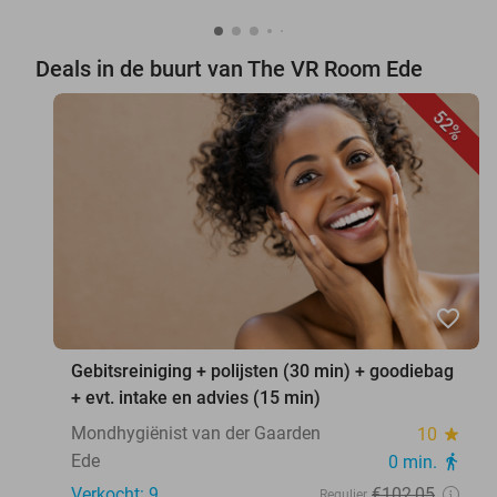
Deals in de buurt van The VR Room Ede
52%
favorite_border
Gebitsreiniging + polijsten (30 min) + goodiebag
+ evt. intake en advies (15 min)
Mondhygiënist van der Gaarden
10
star
Ede
0 min.
directions_walk
Verkocht: 9
€102
,05
Regulier