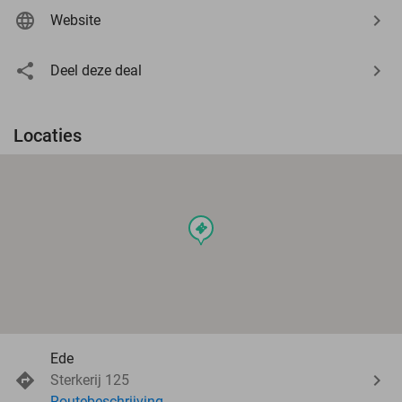
Website
Deel deze deal
Locaties
events
Ede
Sterkerij 125
Routebeschrijving