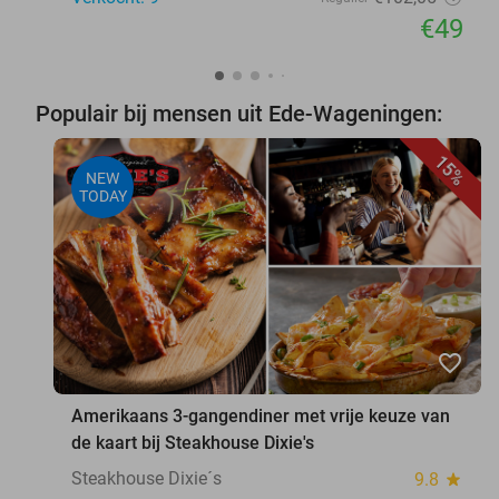
€49
Populair bij mensen uit Ede-Wageningen:
15%
NEW
TODAY
favorite_border
Amerikaans 3-gangendiner met vrije keuze van
de kaart bij Steakhouse Dixie's
Steakhouse Dixie´s
9.8
star