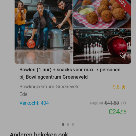
40%
favorite_border
Bowlen (1 uur) + snacks voor max. 7 personen
bij Bowlingcentrum Groeneveld
Bowlingcentrum Groeneveld
9.8
star
Ede
Verkocht: 404
€41
,50
Regulier
€24
,95
Anderen bekeken ook