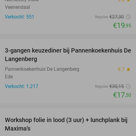
Veenendaal
Verkocht: 551
€27
,30
Regulier
€19
,95
favorite_border
3-gangen keuzediner bij Pannenkoekenhuis De
42%
Langenberg
Pannenkoekenhuis De Langenberg
9.7
star
Ede
Verkocht: 1.217
€30
,15
Regulier
€17
,50
favorite_border
Workshop folie in lood (3 uur) + lunchplank bij
51%
Maxima's