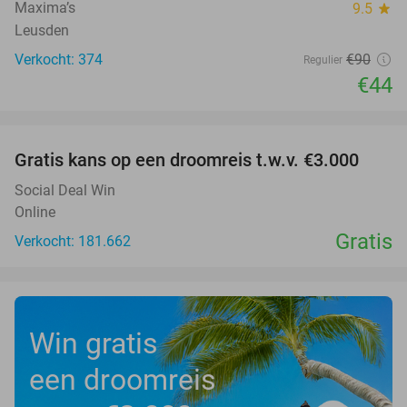
Maxima’s
9.5
star
Leusden
Verkocht: 374
€90
Regulier
€44
favorite_border
Gratis kans op een droomreis t.w.v. €3.000
Social Deal Win
Online
Gratis
Verkocht: 181.662
Win gratis
een droomreis