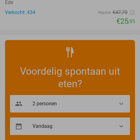
Ede
Verkocht: 434
€47
,70
Regulier
€25
,95
Voordelig spontaan uit
eten?