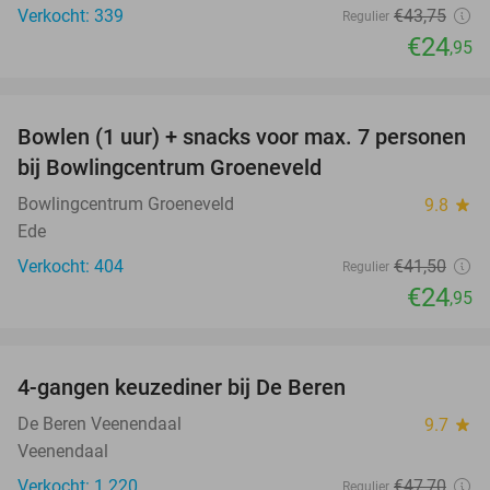
Verkocht: 339
€43
,75
Regulier
€24
,95
favorite_border
Bowlen (1 uur) + snacks voor max. 7 personen
40%
bij Bowlingcentrum Groeneveld
Bowlingcentrum Groeneveld
9.8
star
Ede
Verkocht: 404
€41
,50
Regulier
€24
,95
favorite_border
4-gangen keuzediner bij De Beren
46%
De Beren Veenendaal
9.7
star
Veenendaal
Verkocht: 1.220
€47
,70
Regulier