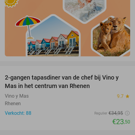
favorite_border
2-gangen tapasdiner van de chef bij Vino y
33%
Mas in het centrum van Rhenen
Vino y Mas
9.7
star
Rhenen
Verkocht: 88
€34
,95
Regulier
€23
,50
favorite_border