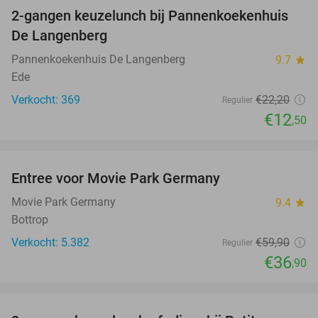
2-gangen keuzelunch bij Pannenkoekenhuis
44%
De Langenberg
Pannenkoekenhuis De Langenberg
9.7
star
Ede
Verkocht: 369
€22
,20
Regulier
€12
,50
favorite_border
Entree voor Movie Park Germany
38%
Movie Park Germany
9.4
star
Bottrop
Verkocht: 5.382
€59
,90
Regulier
€36
,90
favorite_border