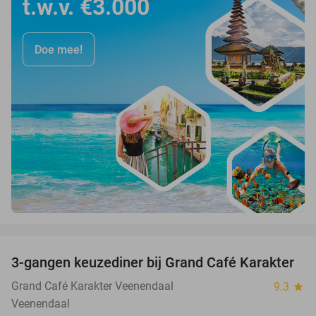
t.w.v. €3.000
Doe mee!
favorite_border
3-gangen keuzediner bij Grand Café Karakter
43%
Grand Café Karakter Veenendaal
9.3
star
Veenendaal