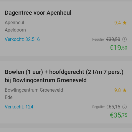
Dagentree voor Apenheul
36%
Apenheul
9.4
star
Apeldoorn
Verkocht: 32.516
€30
,50
Regulier
€19
,50
favorite_border
Bowlen (1 uur) + hoofdgerecht (2 t/m 7 pers.)
45%
bij Bowlingcentrum Groeneveld
Bowlingcentrum Groeneveld
9.8
star
Ede
Verkocht: 124
€65
,15
Regulier
€35
,75