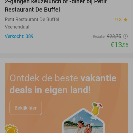
2-gangen keuzelunch of -diner bij Petit
41%
Restaurant De Buffel
Petit Restaurant De Buffel
9.8
star
Veenendaal
Verkocht: 389
€23
,75
Regulier
€13
,95
Ontdek de beste
vakantie
deals in eigen land
!
Bekijk hier