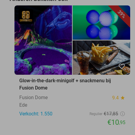
39%
favorite_border
Glow-in-the-dark-minigolf + snackmenu bij
Fusion Dome
Fusion Dome
9.4
star
Ede
Verkocht: 1.550
€17
,85
Regulier
€10
,95