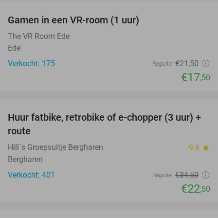
Gamen in een VR-room (1 uur)
19%
The VR Room Ede
Ede
Verkocht: 175
€21
,50
Regulier
€17
,50
favorite_border
Huur fatbike, retrobike of e-chopper (3 uur) +
35%
route
Hill´s Groepsuitje Bergharen
9.8
star
Bergharen
Verkocht: 401
€34
,50
Regulier
€22
,50
favorite_border