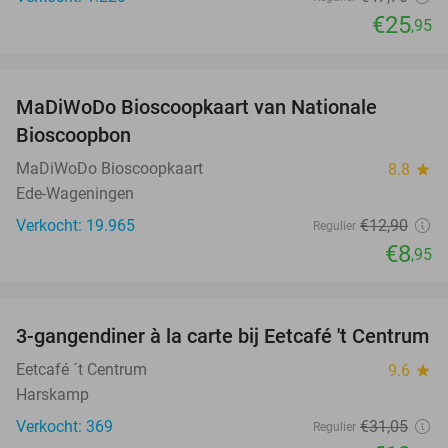
€25
,95
favorite_border
MaDiWoDo Bioscoopkaart van Nationale
31%
Bioscoopbon
MaDiWoDo Bioscoopkaart
8.8
star
Ede-Wageningen
Verkocht: 19.965
€12
,90
Regulier
€8
,95
favorite_border
3-gangendiner à la carte bij Eetcafé 't Centrum
36%
Eetcafé ´t Centrum
9.6
star
Harskamp
Verkocht: 369
€31
,05
Regulier