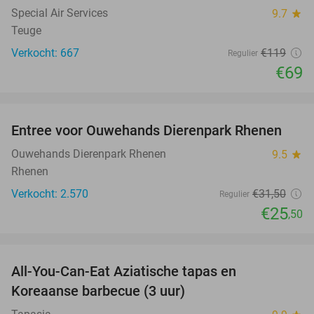
TODAY
Special Air Services
9.7
star
Teuge
Verkocht: 667
€119
Regulier
€69
favorite_border
Entree voor Ouwehands Dierenpark Rhenen
19%
Ouwehands Dierenpark Rhenen
9.5
star
Rhenen
Verkocht: 2.570
€31
,50
Regulier
€25
,50
favorite_border
All-You-Can-Eat Aziatische tapas en
23%
Koreaanse barbecue (3 uur)