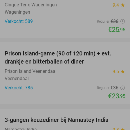
Cinque Terre Wageningen
9.4
star
Wageningen
Verkocht: 589
€36
Regulier
€25
,95
favorite_border
Prison Island-game (90 of 120 min) + evt.
33%
drankje en bitterballen of diner
Prison Island Veenendaal
9.5
star
Veenendaal
Verkocht: 785
€36
Regulier
€23
,95
favorite_border
3-gangen keuzediner bij Namastey India
27%
Namastey India
9.8
star