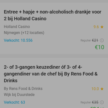
Entree + hapje + non-alcoholisch drankje voor
52%
2 bij Holland Casino
Holland Casino
9.6
star
Nijmegen (+12 locaties)
Verkocht: 10.556
€21
Regulier
€10
favorite_border
2- of 3-gangen keuzediner óf 3- of 4-
29%
gangendiner van de chef bij By Rens Food &
Drinks
By Rens Food & Drinks
10.0
star
Wijk bij Duurstede
Verkocht: 63
€35
Regulier