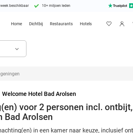
 week beschikbaar
10+ miljoen leden
Home
Dichtbij
Restaurants
Hotels
keyboard_arrow_down
>
Welcome Hotel Bad Arolsen
(en) voor 2 personen incl. ontbijt
n Bad Arolsen
nachting(en) in een kamer naar keuze, inclusief ont