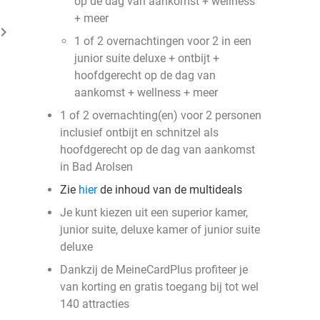
op de dag van aankomst + wellness
+ meer
ard_arrow_right
1 of 2 overnachtingen voor 2 in een
junior suite deluxe + ontbijt +
hoofdgerecht op de dag van
aankomst + wellness + meer
1 of 2 overnachting(en) voor 2 personen
inclusief ontbijt en schnitzel als
hoofdgerecht op de dag van aankomst
in Bad Arolsen
Zie
hier
de inhoud van de multideals
Je kunt kiezen uit een superior kamer,
junior suite, deluxe kamer of junior suite
deluxe
Dankzij de MeineCardPlus profiteer je
van korting en gratis toegang bij tot wel
140 attracties