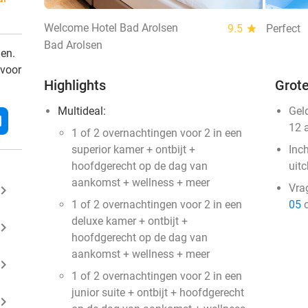
Welcome Hotel Bad Arolsen
9.5
star
Perfect
Bad Arolsen
den.
 voor
Highlights
Grote
Multideal:
Gel
l
12 
1 of 2 overnachtingen voor 2 in een
superior kamer + ontbijt +
Inc
hoofdgerecht op de dag van
uit
aankomst + wellness + meer
Vra
ard_arrow_right
1 of 2 overnachtingen voor 2 in een
05
o
deluxe kamer + ontbijt +
ard_arrow_right
hoofdgerecht op de dag van
aankomst + wellness + meer
ard_arrow_right
1 of 2 overnachtingen voor 2 in een
junior suite + ontbijt + hoofdgerecht
ard_arrow_right