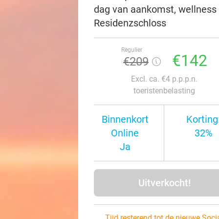
dag van aankomst, wellness 
Residenzschloss
Regulier
€142
€209
Excl. ca. €4 p.p.p.n.
toeristenbelasting
Binnenkort
Korting
Online
32%
Ja
Uitverkocht!
Tijd resterend tot de nieuwe Soci