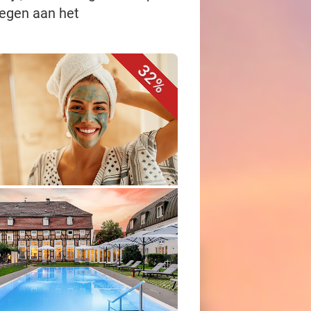
legen aan het
32%