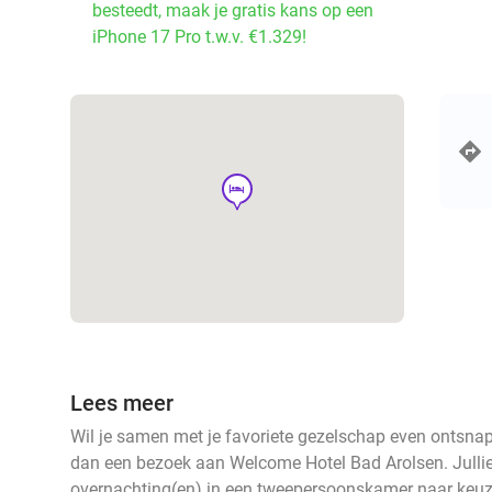
besteedt, maak je gratis kans op een
iPhone 17 Pro t.w.v. €1.329!
hotel
Lees meer
Wil je samen met je favoriete gezelschap even ontsna
dan een bezoek aan Welcome Hotel Bad Arolsen. Jullie
overnachting(en) in een tweepersoonskamer naar keuze