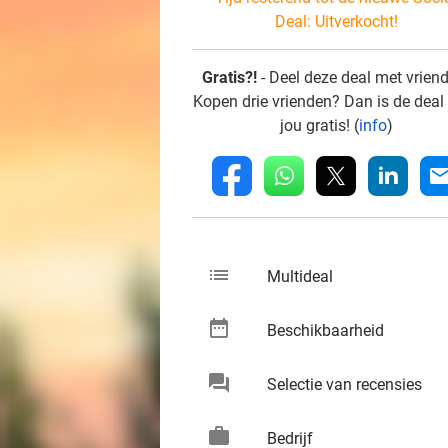
Deal:
Uitverkocht!
Gratis?!
- Deel deze deal met vrien
Kopen drie vrienden? Dan is de deal
jou gratis! (
info
)
whatsapp
linkedin
fb
mai
list
keybo
Multideal
date_range
keybo
Beschikbaarheid
chat
keybo
Selectie van recensies
work
keybo
Bedrijf