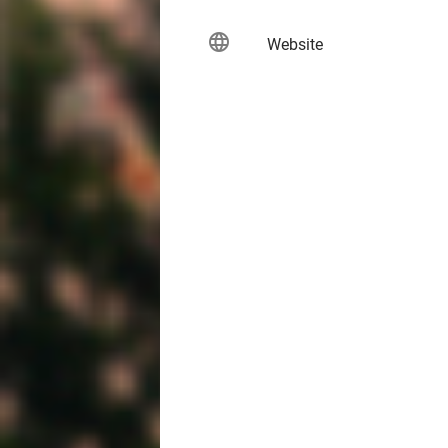
language
keybo
Website