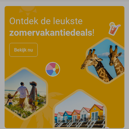
Ontdek de leukste
zomervakantiedeals
!
Bekijk nu