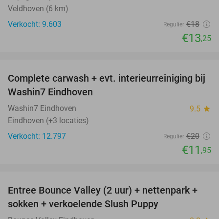
Veldhoven (6 km)
Verkocht: 9.603
€18
Regulier
€13
,25
favorite_border
Complete carwash + evt. interieurreiniging bij
40%
Washin7 Eindhoven
Washin7 Eindhoven
9.5
star
Eindhoven (+3 locaties)
Verkocht: 12.797
€20
Regulier
€11
,95
favorite_border
Entree Bounce Valley (2 uur) + nettenpark +
46%
sokken + verkoelende Slush Puppy