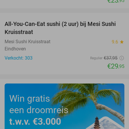
€23
,95
favorite_border
All-You-Can-Eat sushi (2 uur) bij Mesi Sushi
21%
Kruisstraat
Mesi Sushi Kruisstraat
9.6
star
Eindhoven
Verkocht: 303
€37
,95
Regulier
€29
,95
Win gratis
een droomreis
t.w.v. €3.000