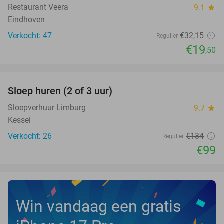
Restaurant Veera
9.1
star
Eindhoven
Verkocht: 47
€32
,15
Regulier
€19
,50
favorite_border
Sloep huren (2 of 3 uur)
26%
NEW
TODAY
Sloepverhuur Limburg
9.7
star
Kessel
Verkocht: 26
€134
Regulier
€99
Win vandaag een gratis