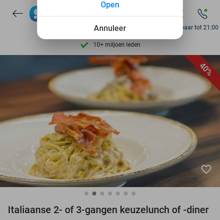
Open
7 dagen per week beschikbaar
10+ miljoen leden
Annuleer
Bereikbaar tot 21:00
9,4
op basis van
206.160 reviews
Ontdek 15.000+ deals
40%
7 dagen per week beschikbaar
10+ miljoen leden
favorite_border
Italiaanse 2- of 3-gangen keuzelunch of -diner