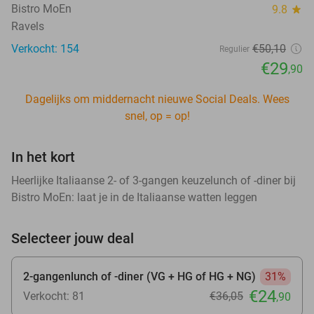
Bistro MoEn
9.8
star
Ravels
Verkocht: 154
€50
,10
Regulier
€29
,90
Dagelijks om middernacht nieuwe Social Deals. Wees
snel, op = op!
In het kort
Heerlijke Italiaanse 2- of 3-gangen keuzelunch of -diner bij
Bistro MoEn: laat je in de Italiaanse watten leggen
Selecteer jouw deal
2-gangenlunch of -diner (VG + HG of HG + NG)
31%
€24
Verkocht: 81
€36
,05
,90