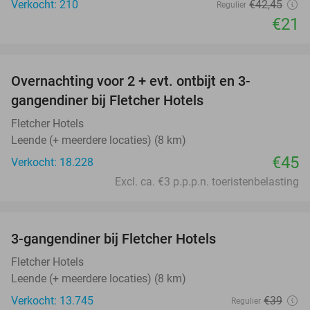
Verkocht: 210
€42
,45
Regulier
€21
favorite_border
Overnachting voor 2 + evt. ontbijt en 3-
gangendiner bij Fletcher Hotels
Fletcher Hotels
Leende (+ meerdere locaties) (8 km)
€45
Verkocht: 18.228
Excl. ca. €3 p.p.p.n. toeristenbelasting
favorite_border
3-gangendiner bij Fletcher Hotels
42%
Fletcher Hotels
Leende (+ meerdere locaties) (8 km)
Verkocht: 13.745
€39
Regulier