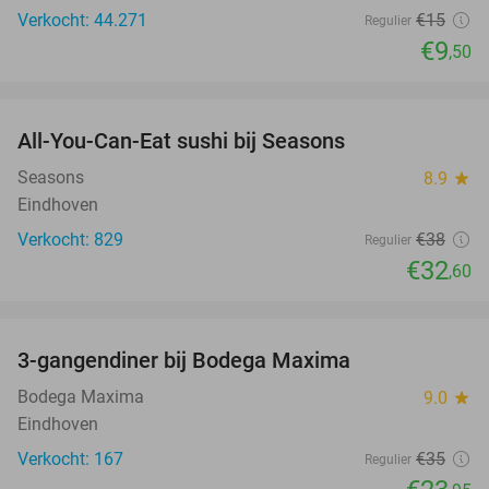
Verkocht: 44.271
€15
Regulier
€9
,50
favorite_border
All-You-Can-Eat sushi bij Seasons
14%
Seasons
8.9
star
Eindhoven
Verkocht: 829
€38
Regulier
€32
,60
favorite_border
3-gangendiner bij Bodega Maxima
32%
Bodega Maxima
9.0
star
Eindhoven
Verkocht: 167
€35
Regulier