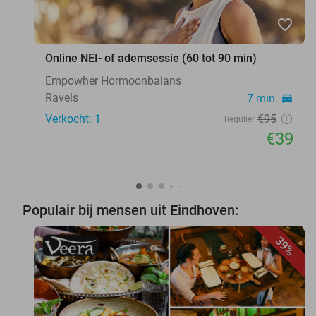
favorite_border
Online NEI- of ademsessie (60 tot 90 min)
Empowher Hormoonbalans
Ravels
7 min.
directions_car
Verkocht: 1
€95
Regulier
€39
Populair bij mensen uit Eindhoven:
39%