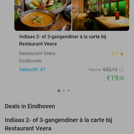
favorite_border
Indiaas 2- of 3-gangendiner à la carte bij
Restaurant Veera
Restaurant Veera
9.1
star
Eindhoven
Verkocht: 47
€32
,15
Regulier
€19
,50
favorite_border
Deals in Eindhoven
Indiaas 2- of 3-gangendiner à la carte bij
39%
Restaurant Veera