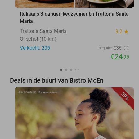
Italiaans 3-gangen keuzediner bij Trattoria Santa
Maria
Trattoria Santa Maria
9.2
star
Oirschot (10 km)
Verkocht: 205
€36
Regulier
€24
,95
Deals in de buurt van Bistro MoEn
59%