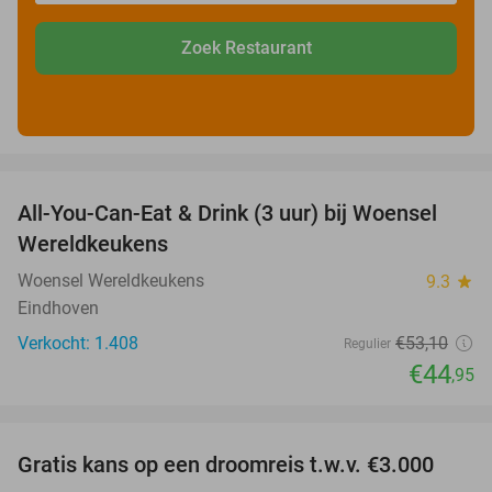
Zoek Restaurant
favorite_border
All-You-Can-Eat & Drink (3 uur) bij Woensel
15%
Wereldkeukens
Woensel Wereldkeukens
9.3
star
Eindhoven
Verkocht: 1.408
€53
,10
Regulier
€44
,95
favorite_border
Gratis kans op een droomreis t.w.v. €3.000