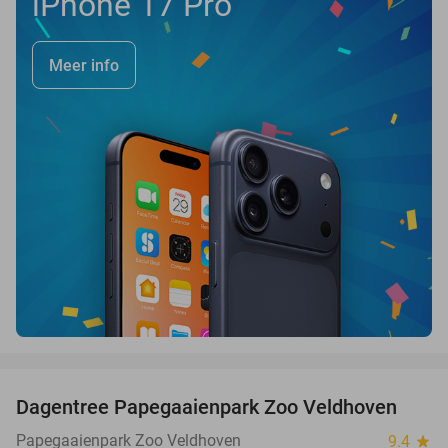
iPhone 17 Pro
Meer info
favorite_border
Dagentree Papegaaienpark Zoo Veldhoven
26%
Papegaaienpark Zoo Veldhoven
9.4
star