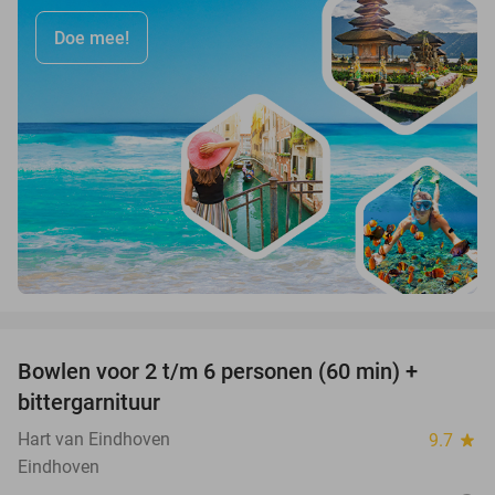
Doe mee!
favorite_border
Bowlen voor 2 t/m 6 personen (60 min) +
51%
bittergarnituur
Hart van Eindhoven
9.7
star
Eindhoven