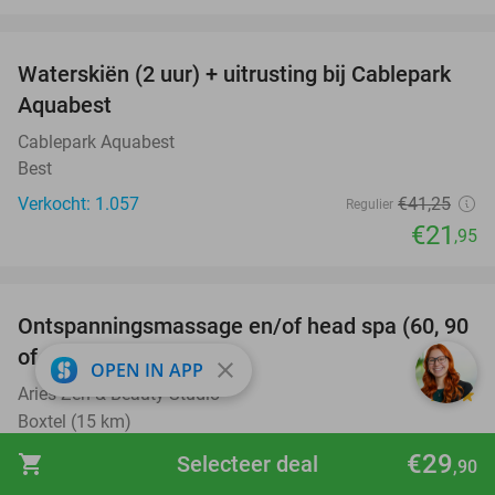
favorite_border
Waterskiën (2 uur) + uitrusting bij Cablepark
47%
Aquabest
Cablepark Aquabest
Best
Verkocht: 1.057
€41
,25
Regulier
€21
,95
favorite_border
Ontspanningsmassage en/of head spa (60, 90
42%
of 120 min)
close
OPEN IN APP
Aries Zen & Beauty Studio
9.4
star
Boxtel (15 km)
Verkocht: 174
€60
€29
Regulier
shopping_cart
Selecteer deal
,90
€34
,95