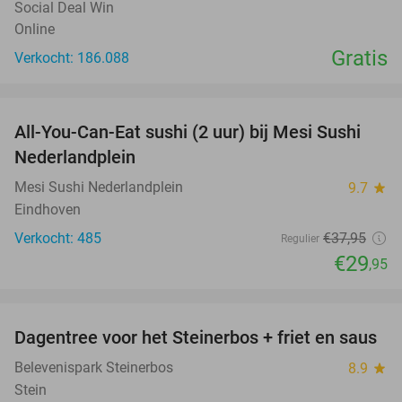
Social Deal Win
Online
Gratis
Verkocht: 186.088
favorite_border
All-You-Can-Eat sushi (2 uur) bij Mesi Sushi
21%
Nederlandplein
Mesi Sushi Nederlandplein
9.7
star
Eindhoven
Verkocht: 485
€37
,95
Regulier
€29
,95
favorite_border
Dagentree voor het Steinerbos + friet en saus
37%
Belevenispark Steinerbos
8.9
star
Stein