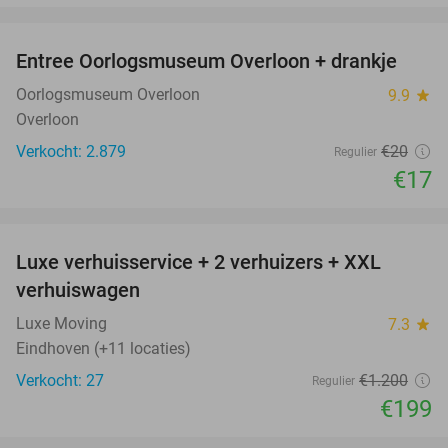
favorite_border
Entree Oorlogsmuseum Overloon + drankje
15%
Oorlogsmuseum Overloon
9.9
star
Overloon
Verkocht: 2.879
€20
Regulier
€17
favorite_border
Luxe verhuisservice + 2 verhuizers + XXL
83%
verhuiswagen
Luxe Moving
7.3
star
Eindhoven (+11 locaties)
Verkocht: 27
€1.200
Regulier
€199