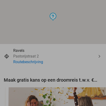
food
Ravels
Pastorijstraat 2
Routebeschrijving
Maak gratis kans op een droomreis t.w.v. €3.000!