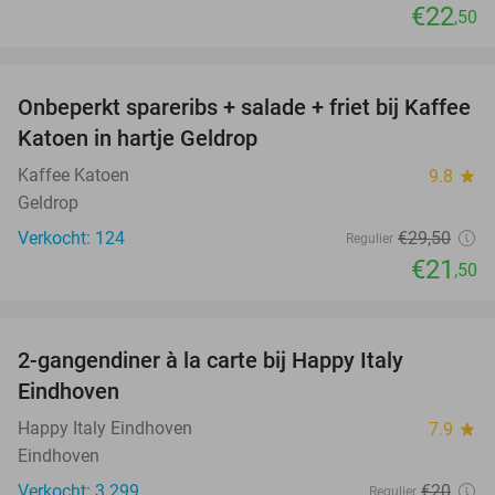
€22
,50
favorite_border
Onbeperkt spareribs + salade + friet bij Kaffee
27%
Katoen in hartje Geldrop
Kaffee Katoen
9.8
star
Geldrop
Verkocht: 124
€29
,50
Regulier
€21
,50
favorite_border
2-gangendiner à la carte bij Happy Italy
35%
Eindhoven
Happy Italy Eindhoven
7.9
star
Eindhoven
Verkocht: 3.299
€20
Regulier