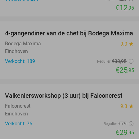
€12
,95
favorite_border
4-gangendiner van de chef bij Bodega Maxima
33%
Bodega Maxima
9.0
star
Eindhoven
Verkocht: 189
€38
,95
Regulier
€25
,95
favorite_border
Valkeniersworkshop (3 uur) bij Falconcrest
62%
Falconcrest
9.3
star
Eindhoven
Verkocht: 76
€79
Regulier
€29
,95