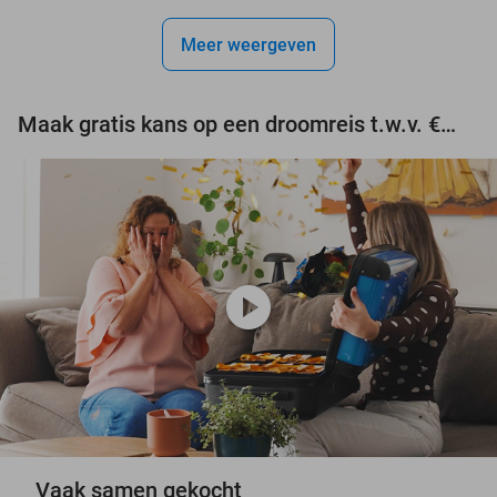
Meer weergeven
Maak gratis kans op een droomreis t.w.v. €3.000!
play_circle
Vaak samen gekocht