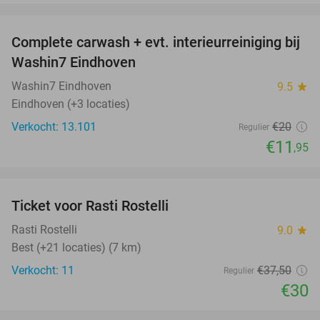
favorite_border
Complete carwash + evt. interieurreiniging bij
40%
Washin7 Eindhoven
Washin7 Eindhoven
9.5
star
Eindhoven (+3 locaties)
Verkocht: 13.101
€20
Regulier
€11
,95
favorite_border
Ticket voor Rasti Rostelli
20%
NEW
TODAY
Rasti Rostelli
9.0
star
Best (+21 locaties) (7 km)
Verkocht: 11
€37
,50
Regulier
€30