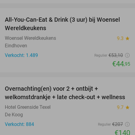
favorite_border
All-You-Can-Eat & Drink (3 uur) bij Woensel
15%
Wereldkeukens
Woensel Wereldkeukens
9.3
star
Eindhoven
Verkocht: 1.489
€53
,10
Regulier
€44
,95
favorite_border
Overnachting(en) voor 2 + ontbijt +
32%
welkomstdrankje + late check-out + wellness
Hotel Greenside Texel
9.7
star
De Koog
Verkocht: 884
€207
Regulier
€140