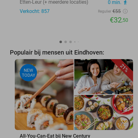
Etten-Leur (+ meerdere locaties)
0 min.
directions_walk
Verkocht: 857
€55
Regulier
€32
,50
Populair bij mensen uit Eindhoven:
21%
NEW
TODAY
favorite_border
All-You-Can-Eat bij New Century