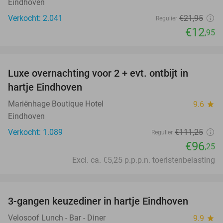
Eindhoven
Verkocht: 2.041
€21
,95
Regulier
€12
,95
favorite_border
Luxe overnachting voor 2 + evt. ontbijt in
14%
hartje Eindhoven
Mariënhage Boutique Hotel
9.6
star
Eindhoven
Verkocht: 1.089
€111
,25
Regulier
€96
,25
Excl. ca. €5,25 p.p.p.n. toeristenbelasting
favorite_border
3-gangen keuzediner in hartje Eindhoven
41%
Velosoof Lunch - Bar - Diner
9.9
star