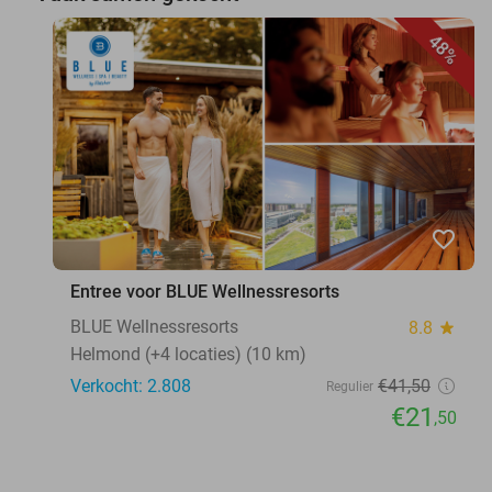
48%
favorite_border
Entree voor BLUE Wellnessresorts
BLUE Wellnessresorts
8.8
star
Helmond (+4 locaties) (10 km)
Verkocht: 2.808
€41
,50
Regulier
€21
,50