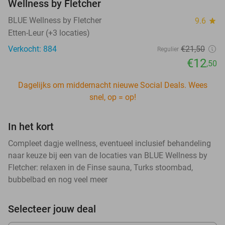
Wellness by Fletcher
BLUE Wellness by Fletcher
9.6
star
Etten-Leur (+3 locaties)
Verkocht: 884
€21
,50
Regulier
€12
,50
Dagelijks om middernacht nieuwe Social Deals. Wees
snel, op = op!
In het kort
Compleet dagje wellness, eventueel inclusief behandeling
naar keuze bij een van de locaties van BLUE Wellness by
Fletcher: relaxen in de Finse sauna, Turks stoombad,
bubbelbad en nog veel meer
Selecteer jouw deal