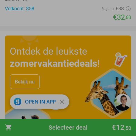
Verkocht: 858
€38
Regulier
€32
,60
Ontdek de leukste
zomervakantiedeals
!
Bekijk nu
close
OPEN IN APP
€12
shopping_cart
Selecteer deal
,50