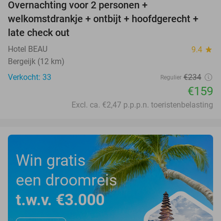
Overnachting voor 2 personen +
32%
welkomstdrankje + ontbijt + hoofdgerecht +
late check out
Hotel BEAU
9.4
star
Bergeijk (12 km)
Verkocht: 33
€234
Regulier
€159
Excl. ca. €2,47 p.p.p.n. toeristenbelasting
Win gratis
een droomreis
t.w.v. €3.000