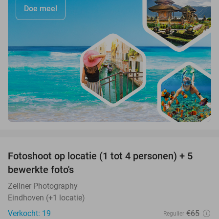
Doe mee!
favorite_border
Fotoshoot op locatie (1 tot 4 personen) + 5
69%
bewerkte foto's
Zellner Photography
Eindhoven (+1 locatie)
Verkocht: 19
€65
Regulier