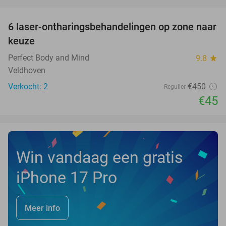
favorite_border
6 laser-ontharingsbehandelingen op zone naar
90%
NEW
keuze
TODAY
Perfect Body and Mind
9.8
star
Veldhoven
Verkocht: 2
€450
Regulier
€45
Win vandaag een gratis
iPhone 17 Pro
Meer info