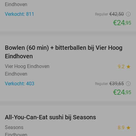
Eindhoven
Verkocht: 811
€42
,50
Regulier
€24
,95
favorite_border
Bowlen (60 min) + bitterballen bij Vier Hoog
37%
Eindhoven
Vier Hoog Eindhoven
9.2
star
Eindhoven
Verkocht: 403
€39
,65
Regulier
€24
,95
favorite_border
All-You-Can-Eat sushi bij Seasons
14%
Seasons
8.9
star
Eindhoven