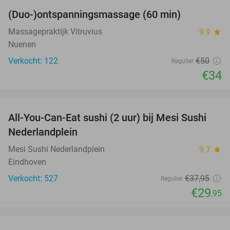
(Duo-)ontspanningsmassage (60 min)
32%
Massagepraktijk Vitruvius
9.9
star
Nuenen
Verkocht: 122
€50
Regulier
€34
favorite_border
All-You-Can-Eat sushi (2 uur) bij Mesi Sushi
21%
Nederlandplein
Mesi Sushi Nederlandplein
9.7
star
Eindhoven
Verkocht: 527
€37
,95
Regulier
€29
,95
favorite_border