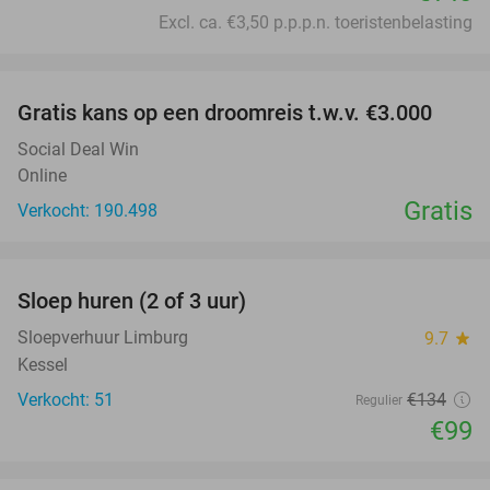
Excl. ca. €3,50 p.p.p.n. toeristenbelasting
favorite_border
Gratis kans op een droomreis t.w.v. €3.000
Social Deal Win
Online
Gratis
Verkocht: 190.498
favorite_border
Sloep huren (2 of 3 uur)
26%
Sloepverhuur Limburg
9.7
star
Kessel
Verkocht: 51
€134
Regulier
€99
favorite_border