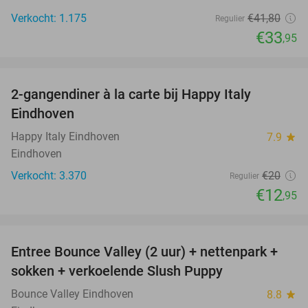
Verkocht: 1.175
€41
,80
Regulier
€33
,95
favorite_border
2-gangendiner à la carte bij Happy Italy
35%
Eindhoven
Happy Italy Eindhoven
7.9
star
Eindhoven
Verkocht: 3.370
€20
Regulier
€12
,95
favorite_border
Entree Bounce Valley (2 uur) + nettenpark +
41%
sokken + verkoelende Slush Puppy
Bounce Valley Eindhoven
8.8
star