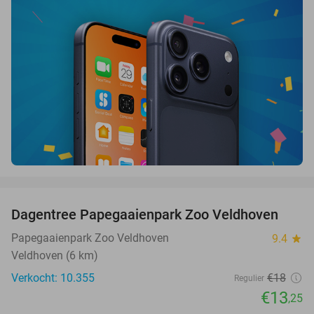
favorite_border
Dagentree Papegaaienpark Zoo Veldhoven
26%
Papegaaienpark Zoo Veldhoven
9.4
star
Veldhoven (6 km)
Verkocht: 10.355
€18
Regulier
€13
,25