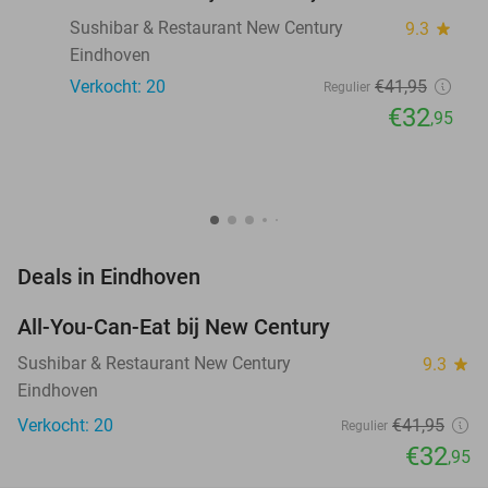
Sushibar & Restaurant New Century
9.3
star
Eindhoven
Verkocht: 20
€41
,95
Regulier
€32
,95
favorite_border
Deals in Eindhoven
All-You-Can-Eat bij New Century
21%
NEW
TODAY
Sushibar & Restaurant New Century
9.3
star
Eindhoven
Verkocht: 20
€41
,95
Regulier
€32
,95