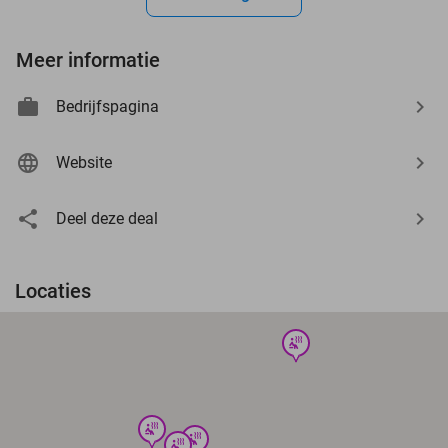
Meer informatie
Bedrijfspagina
Website
Deel deze deal
Locaties
wellness
wellness
wellness
wellness