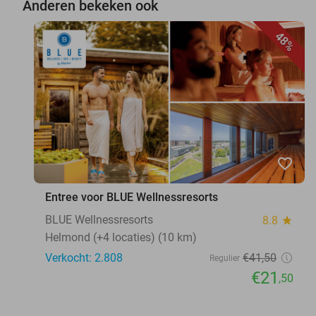
Anderen bekeken ook
48%
favorite_border
Entree voor BLUE Wellnessresorts
BLUE Wellnessresorts
8.8
star
Helmond (+4 locaties) (10 km)
Verkocht: 2.808
€41
,50
Regulier
€21
,50