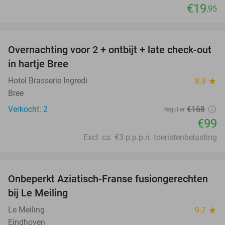
€19
,95
favorite_border
Overnachting voor 2 + ontbijt + late check-out
41%
NEW
in hartje Bree
TODAY
Hotel Brasserie Ingredi
8.9
star
Bree
Verkocht: 2
€168
Regulier
€99
Excl. ca. €3 p.p.p.n. toeristenbelasting
favorite_border
Onbeperkt Aziatisch-Franse fusiongerechten
19%
bij Le Meiling
Le Meiling
9.7
star
Eindhoven